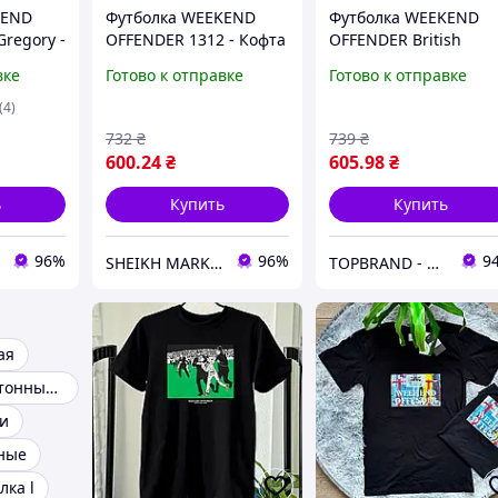
KEND
Футболка WEEKEND
Футболка WEEKEND
regory -
OFFENDER 1312 - Кофта
OFFENDER British
рный
WK - Черный
Casuals
вке
Готово к отправке
Готово к отправке
(4)
732
₴
739
₴
600
.24
₴
605
.98
₴
ь
Купить
Купить
96%
96%
9
SHEIKH MARKET - магазин одежды
TOPBRAND - магазин мужской одежды
ая
Футболки однотонные оптом
и
ные
лка l