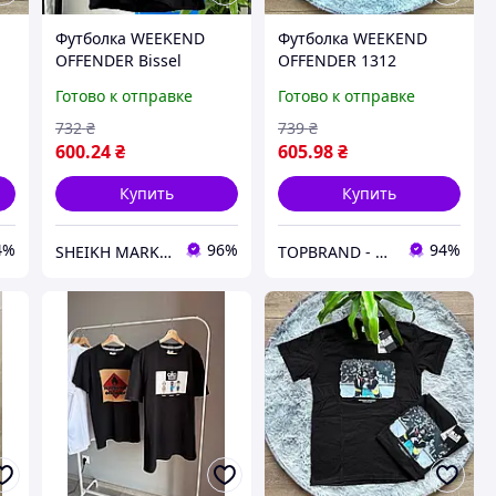
Футболка WEEKEND
Футболка WEEKEND
OFFENDER Bissel
OFFENDER 1312
Graphic - Кофта WK -
Готово к отправке
Готово к отправке
Черный
732
₴
739
₴
600
.24
₴
605
.98
₴
Купить
Купить
4%
96%
94%
SHEIKH MARKET - магазин одежды
TOPBRAND - магазин мужской одежды