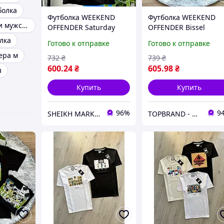
болка
Футболка WEEKEND
Футболка WEEKEND
Яркие футболки мужские
OFFENDER Saturday
OFFENDER Bissel
Kids Graphic - Кофта
Graphic
лка
Готово к отправке
Готово к отправке
WK - Черный
ера м
732
₴
739
₴
600
.24
₴
605
.98
₴
я
Купить
Купить
96%
9
SHEIKH MARKET - магазин одежды
TOPBRAND - магазин мужской одежды