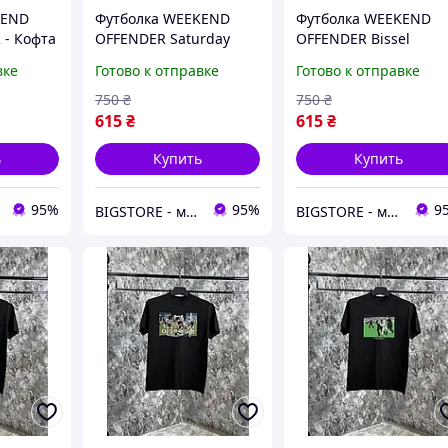
KEND
Футболка WEEKEND
Футболка WEEKEND
 - Кофта
OFFENDER Saturday
OFFENDER Bissel
Kids Graphic - Кофта
Graphic - Кофта WK -
вке
Готово к отправке
Готово к отправке
WK - Черный
Черный
750
₴
750
₴
615
₴
615
₴
ь
Купить
Купить
95%
95%
9
BIGSTORE - магазин одежды
BIGSTORE - магазин одежды