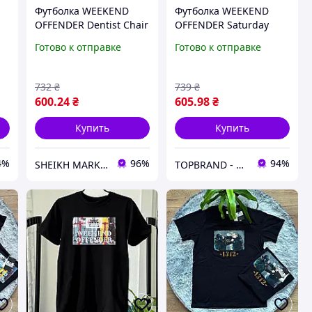
Футболка WEEKEND
Футболка WEEKEND
OFFENDER Dentist Chair
OFFENDER Saturday
Graphic - Кофта WK -
Kids Graphic
Готово к отправке
Готово к отправке
Черный
732
₴
739
₴
600
.24
₴
605
.98
₴
Купить
Купить
4%
96%
94%
SHEIKH MARKET - магазин одежды
TOPBRAND - магазин мужской одежды