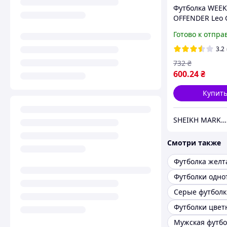
Футболка WEE
OFFENDER Leo G
Кофта WK - Че
Готово к отпра
3.2
732
₴
600
.24
₴
Купит
SHEIKH MARKET - магазин одежды
Смотри также
Футболка желт
Серые футболк
Футболки цвет
Мужская футбо