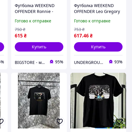
Футболка WEEKEND
Футболка WEEKEND
OFFENDER Ronnie -
OFFENDER Leo Gregory
Кофта WK - Белый
Готово к отправке
Готово к отправке
750
₴
753
₴
615
₴
617
.46
₴
Купить
Купить
5%
95%
93%
BIGSTORE - магазин одежды
UNDERGROUND STORE - магазин брендовой одежды