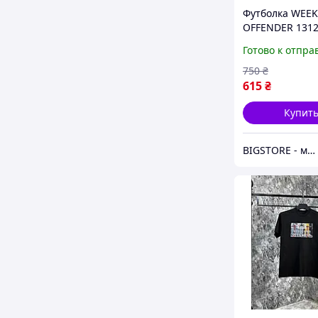
Футболка WEE
OFFENDER 1312
WK - Черный
Готово к отпра
750
₴
615
₴
Купит
BIGSTORE - магазин одежды