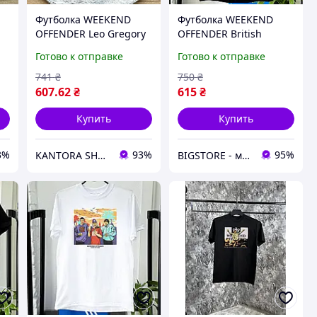
Футболка WEEKEND
Футболка WEEKEND
OFFENDER Leo Gregory
OFFENDER British
Casuals - Кофта WK -
Готово к отправке
Готово к отправке
Черный
741
₴
750
₴
607
.62
₴
615
₴
Купить
Купить
3%
93%
95%
KANTORA SHOP - магазин брендовой одежды
BIGSTORE - магазин одежды