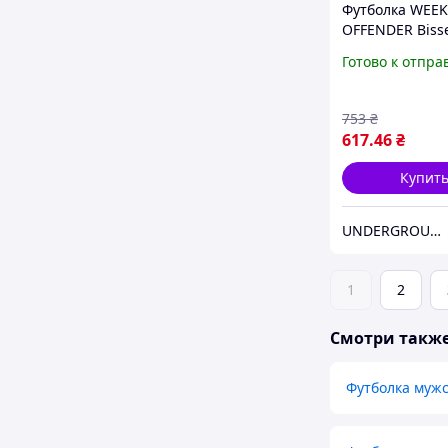
Футболка WEE
OFFENDER Biss
Graphic
Готово к отпра
753
₴
617
.46
₴
Купит
UNDERGROUND STORE - магазин брендовой одежды
1
2
Смотри такж
Футболка муж