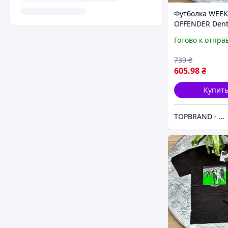
Футболка WEE
OFFENDER Denti
Graphic
Готово к отпра
739
₴
605
.98
₴
Купит
TOPBRAND - магазин мужской одежды