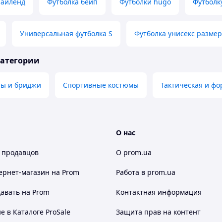
 айленд
Футболка бейп
Футболки hugo
Футболк
Универсальная футболка S
Футболка унисекс разме
категории
ы и бриджи
Спортивные костюмы
Тактическая и ф
О нас
 продавцов
О prom.ua
ернет-магазин
на Prom
Работа в prom.ua
авать на Prom
Контактная информация
 в Каталоге ProSale
Защита прав на контент