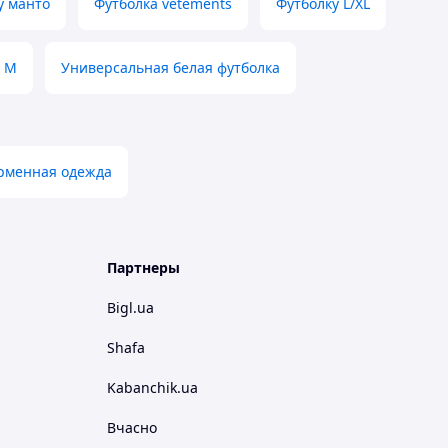
у манто
Футболка vetements
Футболку L/XL
р M
Универсальная белая футболка
орменная одежда
Партнеры
Bigl.ua
Shafa
Kabanchik.ua
Вчасно