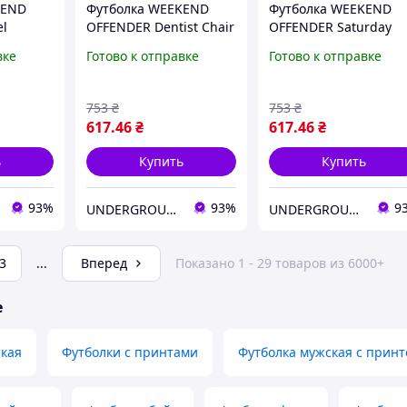
KEND
Футболка WEEKEND
Футболка WEEKEND
el
OFFENDER Dentist Chair
OFFENDER Saturday
Graphic
Kids Graphic
вке
Готово к отправке
Готово к отправке
753
₴
753
₴
617
.46
₴
617
.46
₴
ь
Купить
Купить
93%
93%
9
UNDERGROUND STORE - магазин брендовой одежды
UNDERGROUND STORE - магазин брендовой одежды
3
...
Вперед
Показано 1 - 29 товаров из 6000+
е
ская
Футболки с принтами
Футболка мужская с прин