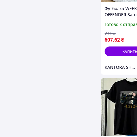
Футболка WEE
OFFENDER Satu
Kids Graphic
Готово к отпра
741
₴
607
.62
₴
Купит
KANTORA SHOP - магазин брендовой одежды