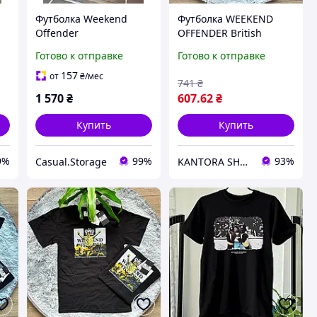
Футболка Weekend
Футболка WEEKEND
Offender
OFFENDER British
Casuals
Готово к отправке
Готово к отправке
157
от
₴
/мес
741
₴
1 570
₴
607
.62
₴
Купить
Купить
9%
99%
93%
Casual.Storage
KANTORA SHOP - магазин брендовой одежды