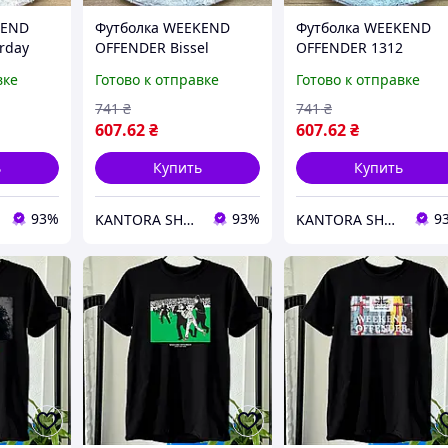
KEND
Футболка WEEKEND
Футболка WEEKEND
rday
OFFENDER Bissel
OFFENDER 1312
Graphic
вке
Готово к отправке
Готово к отправке
741
₴
741
₴
607
.62
₴
607
.62
₴
ь
Купить
Купить
93%
93%
9
KANTORA SHOP - магазин брендовой одежды
KANTORA SHOP - магазин брендовой одежды