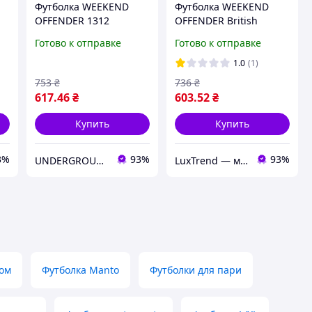
Футболка WEEKEND
Футболка WEEKEND
OFFENDER 1312
OFFENDER British
Casuals - Кофта WK -
Готово к отправке
Готово к отправке
Черный
1.0
(1)
753
₴
736
₴
617
.46
₴
603
.52
₴
Купить
Купить
3%
93%
93%
UNDERGROUND STORE - магазин брендовой одежды
LuxTrend — магазин трендовой одежды
том
Футболка Manto
Футболки для пари