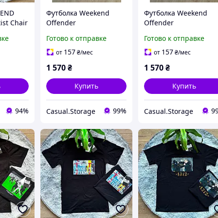
KEND
Футболка Weekend
Футболка Weekend
st Chair
Offender
Offender
вке
Готово к отправке
Готово к отправке
157
157
от
₴
/мес
от
₴
/мес
1 570
₴
1 570
₴
ь
Купить
Купить
94%
99%
9
Casual.Storage
Casual.Storage