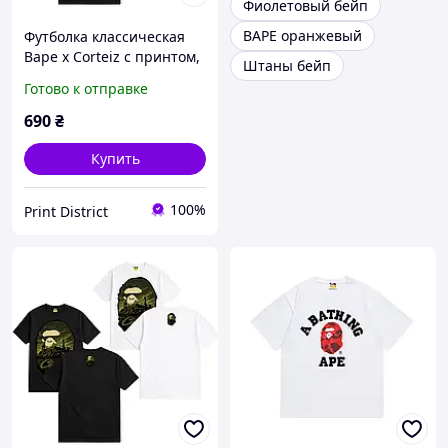
Фиолетовый бейп
BAPE оранжевый
Футболка классическая
Bape x Corteiz с принтом,
Штаны бейп
Черный, XS
Готово к отправке
690
₴
Купить
100%
Print District