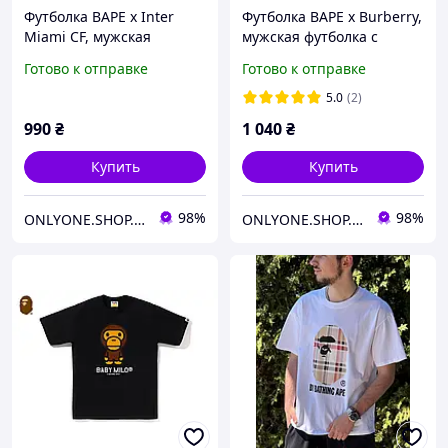
Футболка BAPE x Inter
Футболка BAPE x Burberry,
Miami CF, мужская
мужская футболка с
стильная футболка
принтом, белая
Готово к отправке
Готово к отправке
оверсайз, белый
хлопковая футболка
камуфляж
оверсайз
5.0
(2)
990
₴
1 040
₴
Купить
Купить
98%
98%
ONLYONE.SHOP.UA
ONLYONE.SHOP.UA