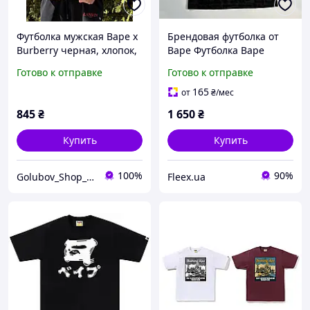
Футболка мужская Bape x
Брендовая футболка от
Burberry черная, хлопок,
Bape Футболка Bape
с принтом Ape, стильная
Miami Черная футболка
Готово к отправке
Готово к отправке
streetwear, oversize,
от Bape Спортивная
легкая, дышащая,
футболка на лето Бейп
165
от
₴
/мес
базовая, повседнев
845
₴
1 650
₴
Купить
Купить
100%
90%
Golubov_Shop_UA
Fleex.ua