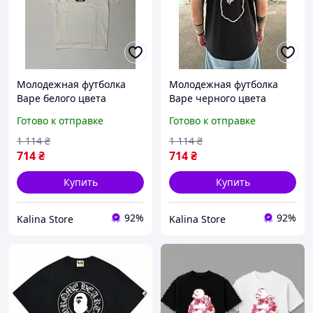
Молодежная футболка
Молодежная футболка
Bape белого цвета
Bape черного цвета
Стильная футболка Бейп
Стильная футболка Бейп
Готово к отправке
Готово к отправке
для парней Легкая
для парней Легкая
качественная футболка
качественная футболка
1 114
₴
1 114
₴
Bape из хлопка
Bape из хлопка черная
714
₴
714
₴
Купить
Купить
92%
92%
Kalina Store
Kalina Store