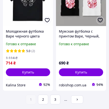
Молодежная футболка
Мужская футболка с
Bape черного цвета
принтом Bape, Черный,
Стильная футболка Бейп
XS
Готово к отправке
Готово к отправке
для парней Легкая
качественная футболка
5.0
(2)
Bape из хлопка черная
1 114
₴
714
₴
690
₴
Купить
Купить
92%
94%
Kalina Store
robishop.com.ua
1
2
3
...