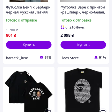
Футболка Бейп х Барбери
Футболка Bape с принтом
черная мужская Летняя
«рашплёр», чёрно-белая,
футболка bape x barberry
с логотипом, оверсайз.
Готово к отправке
Готово к отправке
стильная Спортивная
Чёрная мужская
футболка Барбери легкая
спортивная футболка
210
от
₴
/мес
1 780
₴
Летняя футболка
801
₴
2 098
₴
Купить
Купить
97%
91%
barsetki_luxe
Fleex.Store