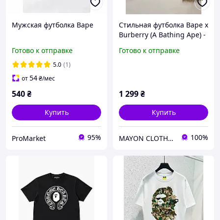
Мужская футболка Bape
Стильная футболка Bape x
Burberry (A Bathing Ape) -
Хит Сезону!
Готово к отправке
Готово к отправке
5.0
(1)
54
от
₴
/мес
540
₴
1 299
₴
Купить
Купить
95%
100%
ProMarket
MAYON CLOTHES