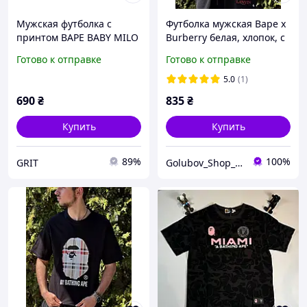
Мужская футболка с
Футболка мужская Bape x
принтом BAPE BABY MILO
Burberry белая, хлопок, с
унисекс, Черный унисекс,
принтом, стильная
Готово к отправке
Готово к отправке
XS
streetwear, oversize,
легкая, дышащая,
5.0
(1)
базовая, размеры S XL
690
₴
835
₴
Купить
Купить
89%
100%
GRIT
Golubov_Shop_UA