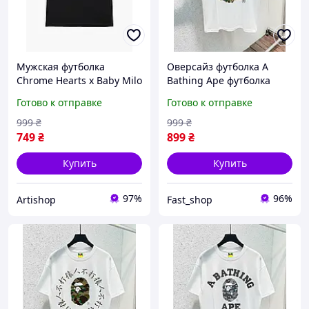
Мужская футболка
Оверсайз футболка A
Chrome Hearts x Baby Milo
Bathing Ape футболка
Bape Logo черная
бейп футболка на літо
Готово к отправке
Готово к отправке
футболка бейп хром хартс
bape футболка Bape
999
₴
999
₴
749
₴
899
₴
Купить
Купить
97%
96%
Artishop
Fast_shop