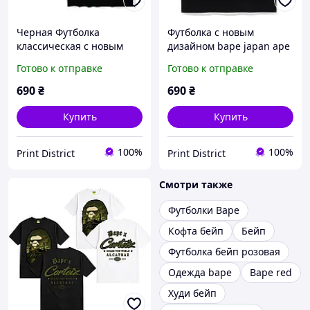
Черная Футболка
Футболка с новым
классическая с новым
дизайном bape japan ape
принтом BAPE A Bathing
head, Черный, XS
Готово к отправке
Готово к отправке
Ape x Mastermind Two
Sides Logo , Черный, XS
690
₴
690
₴
Купить
Купить
100%
100%
Print District
Print District
Смотри также
Футболки Bape
Кофта бейп
Бейп
Футболка бейп розовая
Одежда bape
Bape red
Худи бейп