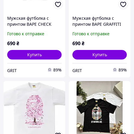
Мужская футболка с
Мужская футболка с
принтом BAPE CHECK
принтом BAPE GRAFFITI
UNIVERSITY EMBLEM
APE HEAD RELAXED
Готово к отправке
Готово к отправке
унисекс, Черный унисекс,
унисекс, Черный унисекс,
XS
XS
690
₴
690
₴
Купить
Купить
89%
89%
GRIT
GRIT