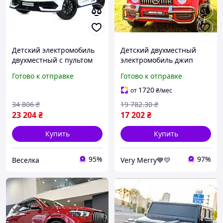
Детский электромобиль
Детский двухместный
двухместный с пультом
электромобиль джип
управления для детей 3-8
Mercedes G63 (лак,
Готово к отправке
Готово к отправке
лет с музыкой и светом 60
красный цвет)
кг FLAME
1720
от
₴
/мес
34 806
₴
19 782
.30
₴
23 204
₴
17 202
₴
Купить
Купить
95%
97%
Веселка
Very Merry💙💛