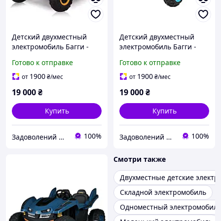
Детский двухместный
Детский двухместный
электромобиль Багги -
электромобиль Багги -
Джип на EVA колесах
Джип на EVA колесах
Готово к отправке
Готово к отправке
1900
1900
от
₴
/мес
от
₴
/мес
19 000
₴
19 000
₴
Купить
Купить
100%
100%
Задоволений Малюк
Задоволений Малюк
Смотри также
Двухместные детские электр
Складной электромобиль
Одноместный электромобил