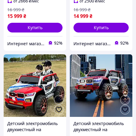
р/у для детей 3-8 лет
р/у для детей 3-8 лет
2666
2500
от
₴
/мес
от
₴
/мес
Белый
Красный
16 999
₴
16 999
₴
15 999
₴
14 999
₴
Купить
Купить
92%
92%
Интернет магазин детских товаров и товаров для дома "Твой Киндер"
Интернет магазин детских товаров и товаров для дома "Твой Киндер"
Детский электромобиль
Детский электромобиль
двухместный на
двухместный на
аккумуляторе BMW M
аккумуляторе BMW M