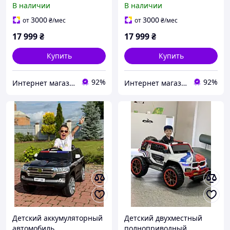
В наличии
В наличии
5850 с пультом
5850 с пультом
радиоуправления для
радиоуправления для
3000
3000
от
₴
/мес
от
₴
/мес
детей 3-8 лет Белый
детей 3-8 лет Серый
17 999
₴
17 999
₴
Купить
Купить
92%
92%
Интернет магазин детских товаров и товаров для дома "Твой Киндер"
Интернет магазин детских товаров и товаров для дома "Твой Киндер"
Детский аккумуляторный
Детский двухместный
автомобиль
полноприводный