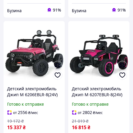
91%
91%
Бузина
Бузина
Детский электромобиль
Детский электромобиль
Джип M 6206EBLR-8(24V)
Джип M 6207EBLR-8(24V)
до 60 кг buzyna
до 30 кг buzyna
Готово к отправке
Готово к отправке
2556
2802
от
₴
/мес
от
₴
/мес
19 172
₴
21 019
₴
15 337
₴
16 815
₴