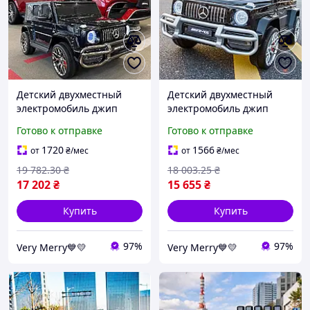
Детский двухместный
Детский двухместный
электромобиль джип
электромобиль джип
Mercedes G63 (лак,
Mercedes G63 (черный
Готово к отправке
Готово к отправке
черный цвет)
цвет)
1720
1566
от
₴
/мес
от
₴
/мес
19 782
.30
₴
18 003
.25
₴
17 202
₴
15 655
₴
Купить
Купить
97%
97%
Very Merry💙💛
Very Merry💙💛