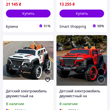
21 145
₴
13 255
₴
Купить
Купить
91%
98%
Бузина
Smart Shopping
Детский электромобиль
Детский электромобиль
двухместный на
двухместный на
аккумуляторе Джип
аккумуляторе Джип
В наличии
В наличии
Bambi M 5802 с пультом
Bambi M 5802 с пультом