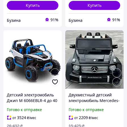
Купить
Купить
91%
91%
Бузина
Бузина
Детский электромобиль
Двухместный детский
Джип M 6066EBLR-4 до 40
электромобиль Mercedes-
кг buzyna
Benz Maybach G650 AMG
Готово к отправке
Готово к отправке
Черный
3524
2209
от
₴
/мес
от
₴
/мес
26 432
₴
15 425
₴