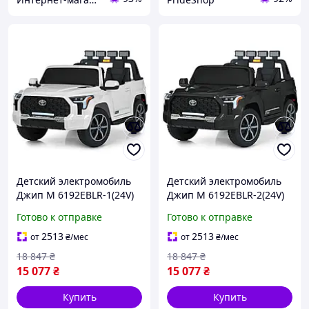
Детский электромобиль
Детский электромобиль
Джип M 6192EBLR-1(24V)
Джип M 6192EBLR-2(24V)
до 50 кг buzyna
до 50 кг buzyna
Готово к отправке
Готово к отправке
2513
2513
от
₴
/мес
от
₴
/мес
18 847
₴
18 847
₴
15 077
₴
15 077
₴
Купить
Купить