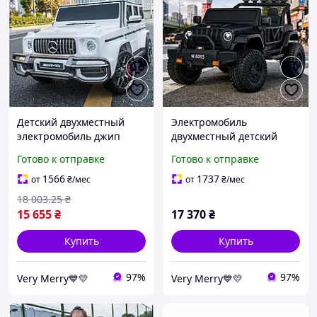
Детский двухместный
Электромобиль
электромобиль джип
двухместный детский
Mercedes G63 (белый
Jeep Rubicon 4X4 (черный
Готово к отправке
Готово к отправке
цвет)
цвет)
1566
1737
от
₴
/мес
от
₴
/мес
18 003
.25
₴
15 655
₴
17 370
₴
Купить
Купить
97%
97%
Very Merry💙💛
Very Merry💙💛