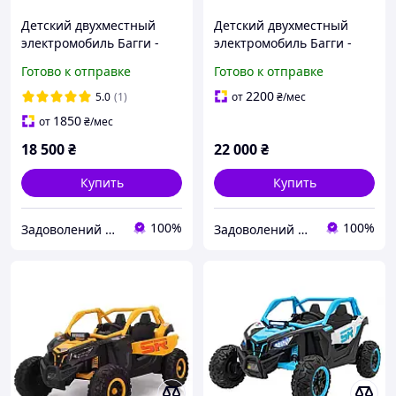
Детский двухместный
Детский двухместный
электромобиль Багги -
электромобиль Багги -
Джип на EVA колесах
Джип на EVA колесах
Готово к отправке
Готово к отправке
2200
5.0
(1)
от
₴
/мес
1850
от
₴
/мес
18 500
₴
22 000
₴
Купить
Купить
100%
100%
Задоволений Малюк
Задоволений Малюк