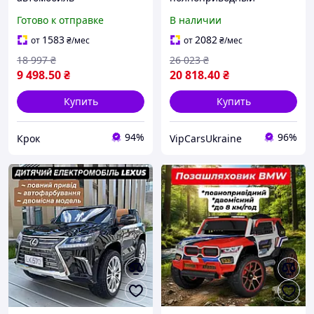
электромобиль
электромобиль BMW
Готово к отправке
В наличии
двухместный джип
M5850EBLR-1 Motorsport
полицейская машина с
Series с ручкой для
1583
2082
от
₴
/мес
от
₴
/мес
пультом электро багги
транспортировки, белый,
18 997
₴
26 023
₴
от 1 до 7л
9 498
.50
₴
20 818
.40
₴
Купить
Купить
94%
96%
Крок
VipCarsUkraine