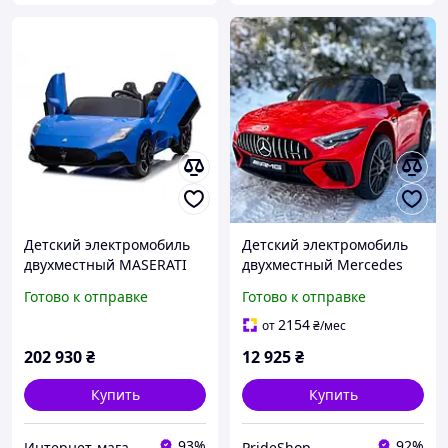
Детский электромобиль
Детский электромобиль
двухместный MASERATI
двухместный Mercedes
S313 лицензия синий 12V
SL63 на аккумуляторе +
Готово к отправке
Готово к отправке
14AH 4 мотора EVA колеса
пульт
2.4G пульт
2154
от
₴
/мес
202 930
₴
12 925
₴
Купить
Купить
93%
92%
Интернет-магазин "TorgZp"
PrideShop