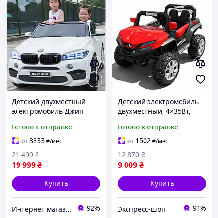
Детский двухместный
Детский электромобиль
электромобиль Джип
двухместный, 4×35Вт,
BMW X6M на
пульт ДУ, Джип Багги /
Готово к отправке
Готово к отправке
аккумуляторе JJ2168
Электромобиль для двоих
Белый
детей / Детская машина
3333
1502
от
₴
/мес
от
₴
/мес
электрическая
21 499
₴
12 870
₴
19 999
₴
9 009
₴
Купить
Купить
92%
91%
Интернет магазин детских товаров и товаров для дома "Твой Киндер"
Экспресс-шоп