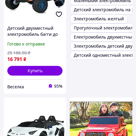
Маленький электромобиль
Детский электромобиль на 2
Электромобиль желтый
Прогулочный электромобиль
Детский двухместный
электромобиль багги до
Електромобиль двухместный
50 кг с Bluetooth ремнями
Готово к отправке
Электромобиль детский двух
безопасности для
активных игр FLAME
25 186
.50
₴
Детский одноместный элект
16 791
₴
Купить
95%
Веселка