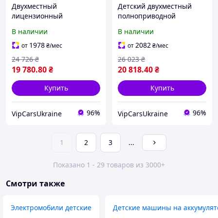
Двухместный
Детский двухместный
лицензионный
полноприводной
электромобиль для детей
электромобиль BMW M
В наличии
В наличии
на аккумуляторе Lexus LX
5850EBLR-11 Motorsport
570 Машина M 3906EBLR-
Series с ручкой для
1978
2082
от
₴
/мес
от
₴
/мес
2 в черном цвете в
транспортировки, серый
24 726
₴
26 023
₴
автокраске
19 780
.80
₴
20 818
.40
₴
Купить
Купить
96%
96%
VipCarsUkraine
VipCarsUkraine
1
2
3
...
Показано 1 - 29 товаров из 3000+
Смотри также
Электромобили детские
Детские машины на аккумулят