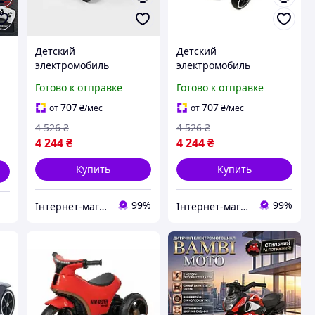
Детский
Детский
M
электромобиль
электромобиль
аккумуляторный 25 Вт
аккумуляторный 25 Вт
Готово к отправке
Готово к отправке
6V 4.5Ah до 6 км/ч M-
6V 4.5Ah до 6 км/ч M-
6072 Eco Koleso
6072 Eco Koleso
707
707
от
₴
/мес
от
₴
/мес
86х54х48.5 см, до 50 кг,
86х54х48.5 см, до 50 кг,
4 526
₴
4 526
₴
красный
белый
4 244
₴
4 244
₴
Купить
Купить
99%
99%
Інтернет-магазин TRINTA
Інтернет-магазин TRINTA