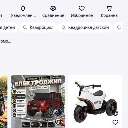
ет
Уведомления
Сравнение
Избранное
Корзина
я детей
Квадроцикл
Квадроцикл детский
Д
Детские электромобили, бензомобили Без бренда