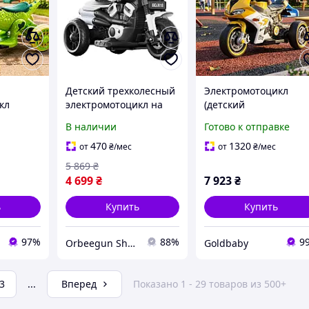
Детский трехколесный
Электромотоцикл
кл
электромотоцикл на
(детский
аккумуляторе со
электромобиль
В наличии
Готово к отправке
светом, звуком и
мотоцикл трицикл с
удобной педалью газа
мягким сидением)
470
1320
от
₴
/мес
от
₴
/мес
для мальчиков и
желтый (M 6307EL-6)
5 869
₴
фектами
девочек для дітей
4 699
₴
7 923
₴
вке
ь
Купить
Купить
97%
88%
9
Orbeegun Shop
Goldbaby
3
...
Вперед
Показано 1 - 29 товаров из 500+