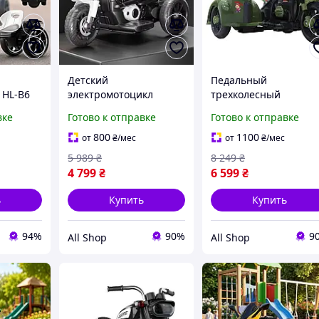
Детский
Педальный
 HL-B6
электромотоцикл
трехколесный
картинг
трехколесный
мотоцикл с коляской
вке
Готово к отправке
Готово к отправке
льтом ДУ
аккумуляторный со
для малышей детска
а на
светом и звуковыми
каталка мотоциклик,
800
1100
от
₴
/мес
от
₴
/мес
6V
эффектами, электро
игрушка с педалями
5 989
₴
8 249
₴
мото трайк для
для катания ребенка
4 799
₴
6 599
₴
мальчиков и девочек
ь
Купить
Купить
94%
90%
9
All Shop
All Shop