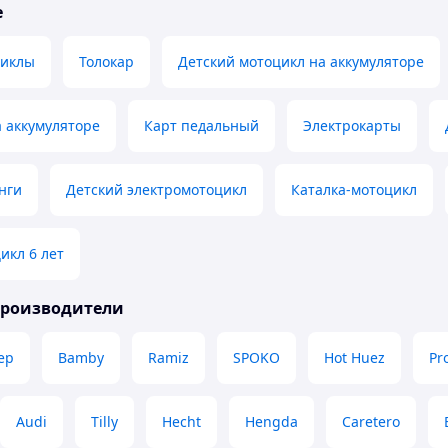
е
циклы
Толокар
Детский мотоцикл на аккумуляторе
 аккумуляторе
Карт педальный
Электрокарты
нги
Детский электромотоцикл
Каталка-мотоцикл
икл 6 лет
производители
ep
Bamby
Ramiz
SPOKO
Hot Huez
Pro
Audi
Tilly
Hecht
Hengda
Caretero