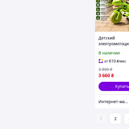
Детский
электромотоци
Тиранозавр с
В наличии
подвижными
элементами,
610
от
₴
/мес
световыми и
3 800
₴
звуковыми эф
3 660
₴
Готово к отпра
Купит
Интернет-магазин "АТМ"
1
2