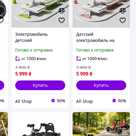
Электромобиль
Детский
детский
электромобиль на
аккумуляторный с
аккумуляторе с ручным
Готово к отправке
Готово к отправке
я
ручным управлением,
управлением, машинка
машина для катания
для катания малышей
1000
1000
от
₴
/мес
от
₴
/мес
детей от 3 лет,
дома и на улице,
7 499
₴
7 499
₴
реалистичный
электрокар для детей
5 999
₴
5 999
₴
игрушечный
автомобиль
Купить
Купить
0%
90%
90%
All Shop
All Shop