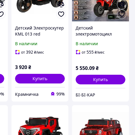
Детский Электроскутер
Детский
KML 013 red
электромотоцикл
т
Bambi M 6262EL с
В наличии
В наличии
мягким сиденьем и
MP3, для детей 2-6 лет,
392
555
от
₴
/мес
от
₴
/мес
г,
без пульта, нагрузки до
30 кг, красный
3 920
₴
5 550
.09
₴
Купить
Купить
9%
99%
Крамничка
БІ-БІ-КАР