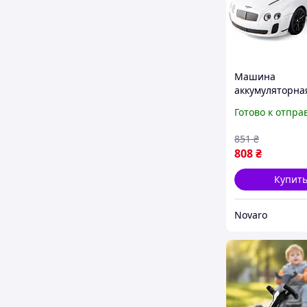
Машина
аккумуляторная
GT Supersport 
Готово к отпра
(27040WT)
(27040WT_ZO)
851
₴
808
₴
Купит
Novaro