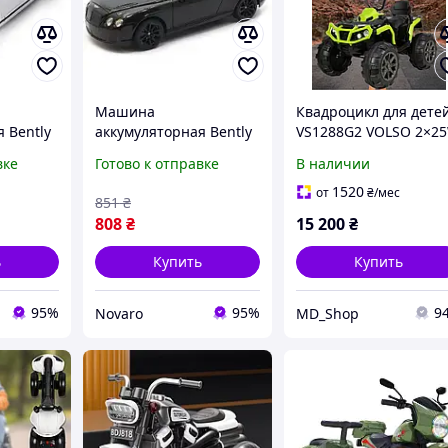
Машина
Квадроцикл для дете
 Bently
аккумуляторная Bently
VS1288G2 VOLSO 2×2
белая
GT Supersport черная
Детские машины
вке
Готово к отправке
В наличии
(27040BC) (27040BC_ZO)
каталки на
аккумуляторе 12V 7A
1520
от
₴
/мес
851
₴
808
₴
15 200
₴
ь
Купить
Купить
95%
95%
9
Novaro
MD_Shop