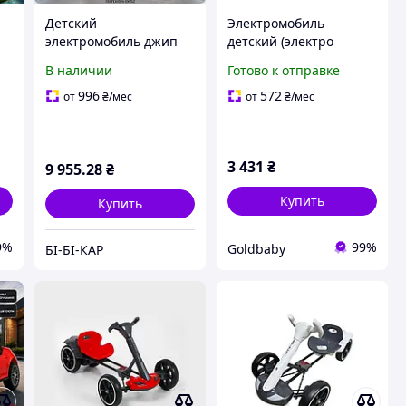
Детский
Электромобиль
электромобиль джип
детский (электро
Mercedes-Benz G500
мотоцикл трицикл
В наличии
Готово к отправке
4x35W 12V с пультом
электроскутер) Maraton
 с
2.4G и App, EVA
KML 013
996
572
от
₴
/мес
от
₴
/мес
колесами,
амортизаторами, MP3
USB Bluetooth
3 431
₴
9 955
.28
₴
Купить
Купить
9%
99%
Goldbaby
БІ-БІ-КАР