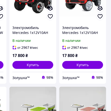
й
Электромобиль
Электромобиль
5W
Mercedes 1х12V10AH
Mercedes 1х12V10AH
4х25W со свето-
4х35W со светло-
В наличии
В наличии
звуковыми эффектами
звуковыми эффектами
h
красный (M5912 EBLR-
красный (M5818EBLRS)
2967
2967
от
₴
/мес
от
₴
/мес
3)
17 800
₴
17 800
₴
Купить
Купить
4%
98%
98%
Золушка™
Золушка™