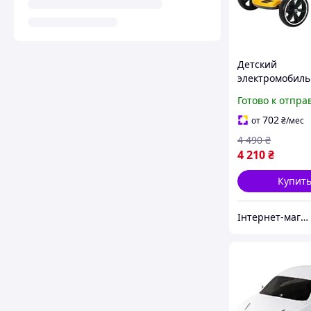
Детский
электромобиль
аккумуляторны
Готово к отпра
6V 4.5Ah до 6 к
6072 Eco Koles
702
от
₴
/мес
86х54х48.5 см, д
4 490
₴
желтый
4 210
₴
Купит
Інтернет-магазин TRINTA