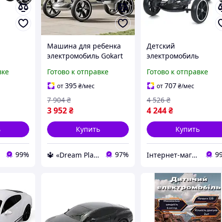
Машина для ребенка
Детский
электромобиль Gokart
электромобиль
й 25 Вт
для дома и улицы
аккумуляторный 25 В
вке
Готово к отправке
Готово к отправке
м/ч M-
Одноместный
6V 4.5Ah до 6 км/ч M-
o
электромобиль с
6072 Eco Koleso
395
707
от
₴
/мес
от
₴
/мес
о 50 кг,
музыкой
86х54х48.5 см, до 50 к
7 904
₴
4 526
₴
черный
3 952
₴
4 244
₴
ь
Купить
Купить
99%
97%
9
🔱 «Dream Place» Компетентность! Качество товара! Быстрая отправка! ✅
Інтернет-магазин TRINTA