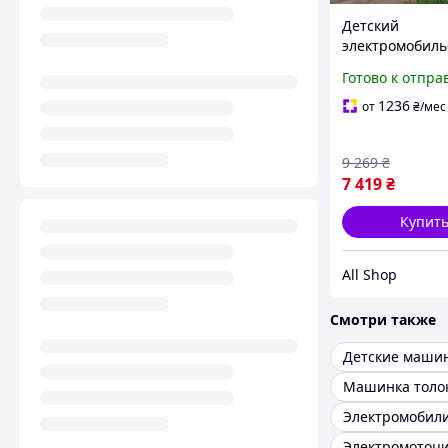
Детский
электромобиль
ретро с фарам
Готово к отпра
музыкой и съ
прицепом ката
1236
от
₴
/мес
машинка для 
с нагрузкой до 
9 269
₴
7 419
₴
Купит
All Shop
Смотри также
Машинка толо