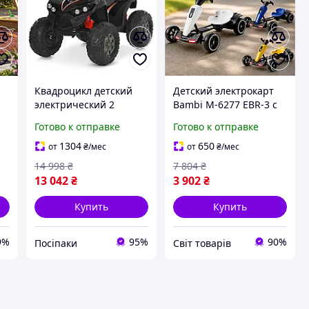
Квадроцикл детский
Детский электрокарт
электрический 2
Bambi M-6277 EBR-3 с
мотора черный (M
пультом
Готово к отправке
Готово к отправке
6294EL-2)
дистанционного
управления для
1304
650
от
₴
/мес
от
₴
/мес
прогулок до 50кг
14 998
₴
7 804
₴
13 042
₴
3 902
₴
Купить
Купить
9%
95%
90%
Посіпаки
Cвіт товарів