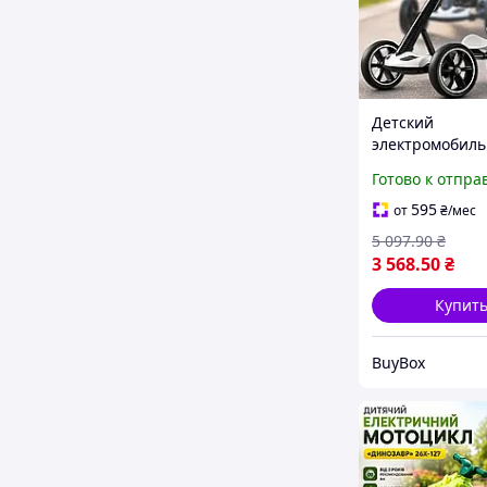
Детский
электромобиль
белый электро
Готово к отпра
для детей с пу
детская машин
595
от
₴
/мес
аккумуляторе 
5 097
.90
₴
3 568
.50
₴
Купит
BuyBox