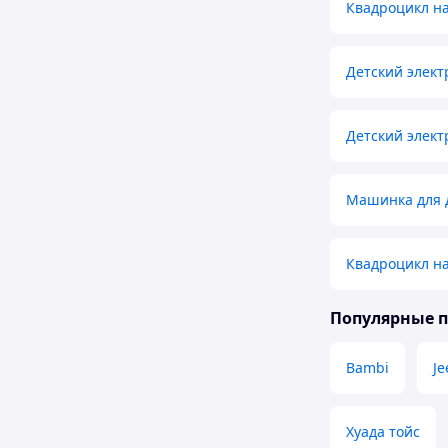
Квадроцикл на
Детский элек
Детский элек
Машинка для 
Квадроцикл н
Популярные 
Bambi
Je
Хуада тойс