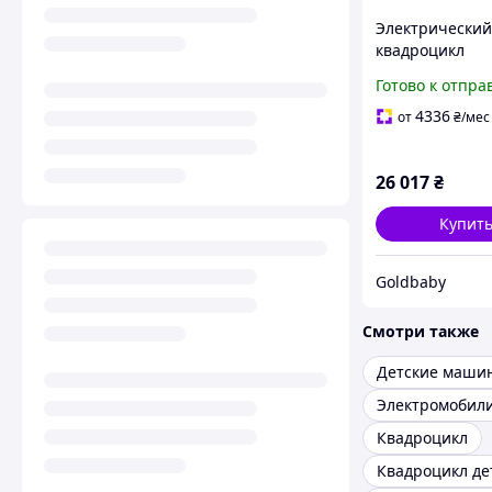
Электрический
квадроцикл
(электроквадр
Готово к отпра
1000W аккумул
48V12Ah) Billge
4336
от
₴
/мес
118454
26 017
₴
Купит
Goldbaby
Смотри также
Квадроцикл
Квадроцикл де