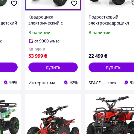
Квадроцикл
Подростковый
 детский
электрический с
электроквадроцикл
50-2-
мотором 1450W Profi
Crosser 1000W/36V
В наличии
В наличии
-зеленый
HB-FC1450-11-5 для
Зеленый
подростков от 14 лет
9000
с
от
₴
/мес
Неоново-зеленый
58 999
₴
53 999
₴
22 499
₴
ь
Купить
Купить
99%
92%
9
Интернет магазин детских товаров и товаров для дома "Твой Киндер"
SPACE — электротранспорт, электроника и комфорт в каждой детали!