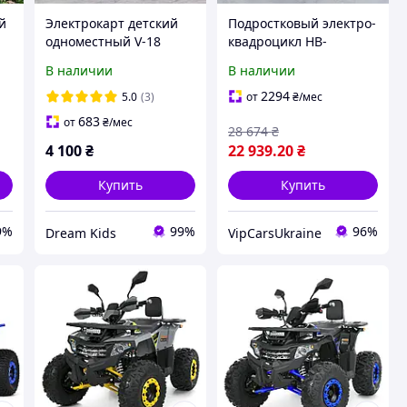
й
Электрокарт детский
Подростковый электро-
одноместный V-18
квадроцикл HB-
FORMULA 25 с пультом,
FFG1000-11-6, 1000W, с
В наличии
В наличии
желтый
резиновыми колесами,
железной рамой, до 25
2294
5.0
(3)
от
₴
/мес
км/ч, с
683
от
₴
/мес
28 674
₴
амортизаторами
4 100
₴
22 939
.20
₴
Купить
Купить
9%
99%
96%
Dream Kids
VipCarsUkraine