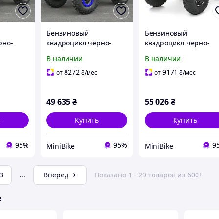
Бензиновый
Бензиновый
рно-
квадроцикл черно-
квадроцикл черно-
5-2-3
синий AFN125-2-4
зеленый AFN125-2-
В наличии
В наличии
5(MP3)
8272
9171
от
₴
/мес
от
₴
/мес
49 635
₴
55 026
₴
ь
Купить
Купить
95%
95%
9
MiniBike
MiniBike
3
...
Вперед
Показано 1 - 29 товаров из 600+
е