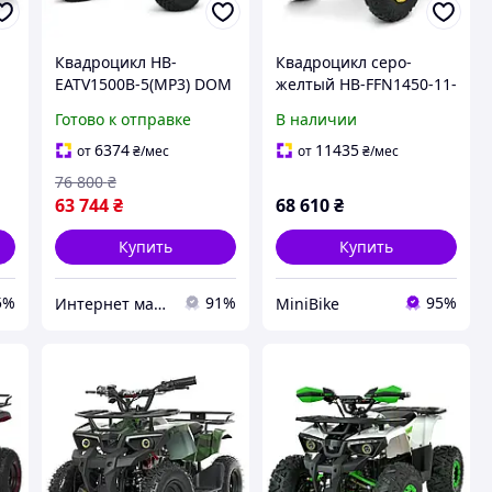
Квадроцикл HB-
Квадроцикл серо-
EATV1500B-5(MP3) DOM
желтый HB-FFN1450-11-
6 для подростков с
Готово к отправке
В наличии
бесщеточным
двигателем 1450W
6374
11435
от
₴
/мес
от
₴
/мес
электрический
76 800
₴
транспорт
63 744
₴
68 610
₴
Купить
Купить
5%
91%
95%
Интернет магазин "Домовичок"
MiniBike