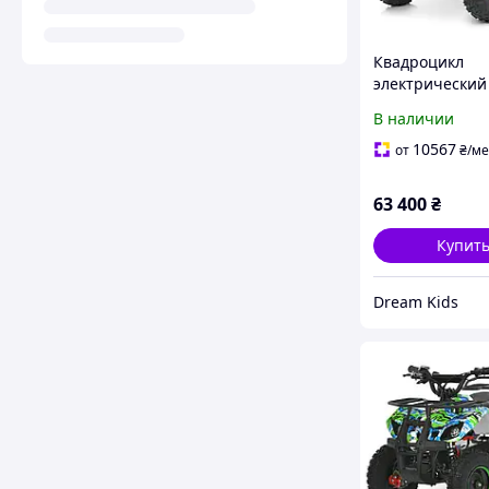
Квадроцикл
электрический
BAMBI HB-FC14
В наличии
5(MP3), черно
10567
от
₴
/ме
63 400
₴
Купит
Dream Kids