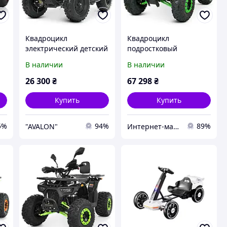
Квадроцикл
Квадроцикл
электрический детский
подростковый
Billgery BLG-326514
электрический Profi,
В наличии
В наличии
двигатель 1000W,
мотор 1500W, 5 аккум.
аккумулятор 48V12Ah,
12V/20AH HB-ATV1500H-
26 300
₴
67 298
₴
камуфляж
5 (MP3) Зеленый
Купить
Купить
5%
94%
89%
"AVALON"
Интернет-магазин "Маленький Гонщик"