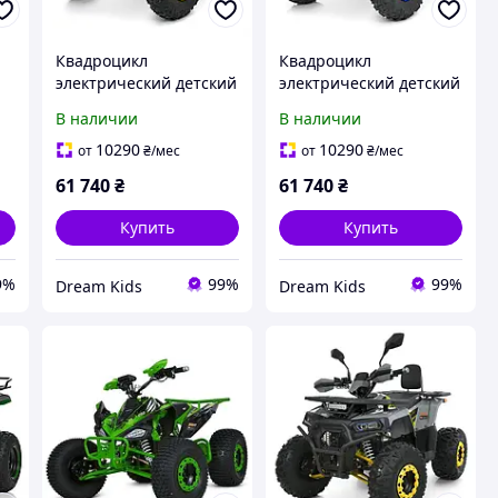
Квадроцикл
Квадроцикл
электрический детский
электрический детский
BAMBI HB-FC1450-11-6,
BAMBI HB-FC1450-2-4,
В наличии
В наличии
серо-желтый
черно-синий
-
10290
10290
от
₴
/мес
от
₴
/мес
61 740
₴
61 740
₴
Купить
Купить
9%
99%
99%
Dream Kids
Dream Kids