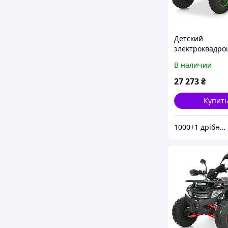
Детский
электроквадро
EATV800N-4-5 д
В наличии
27 273
₴
Купит
1000+1 дрібниця