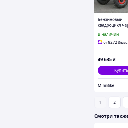
Бензиновый
квадроцикл че
красный AFN12
В наличии
8272
от
₴
/мес
49 635
₴
Купит
MiniBike
1
2
Смотри такж