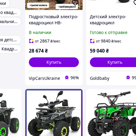
нки
Детские электро квадроциклы
Подростковый электро-
Детский электро-
Машинки для мальчиков
квадроцикл HB-
квадроцикл
FFG1000-1-5, 1000W, с
(электромобиль
В наличии
Готово к отправке
резиновыми колесами,
скорость до 30 км/ч
Аккумулятор для детского квадроцикла
железной рамой, до 25
надувные колеса) (HB
2867
9840
от
₴
/мес
от
₴
/мес
км/ч, с
EATV1500B-4(MP3))
Электрический Квадроцикл
28 674
₴
59 040
₴
амортизаторами
Купить
Купить
96%
9
VipCarsUkraine
Goldbaby