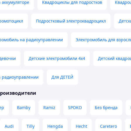
 аккумуляторе
Квадроциклы для подростков
Квадроц
тромотоцикл
Подростковый электроквадроцикл
Детск
тромобиль на радиоуправлении
Электромобиль для взросл
девочки
Детские электромобили 4х4
Детский квадро
а радиоуправлении
Для ДЕТЕЙ
производители
ep
Bamby
Ramiz
SPOKO
Без бренда
Audi
Tilly
Hengda
Hecht
Caretero