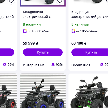
Квадроцикл
Квадроцикл
 детский
электрический с
электрический детск
0-2-3,
мотором 1500W Profi
BAMBI HB-FC1450-2-
В наличии
В наличии
й
HB-EATV1500H-2(MP3)
7(MP3), черно-
для подростков от 14
оранжевый
10000
10567
с
от
₴
/мес
от
₴
/мес
лет Черный
59 999
₴
63 400
₴
ь
Купить
Купить
99%
92%
9
Интернет магазин детских товаров и товаров для дома "Твой Киндер"
Dream Kids