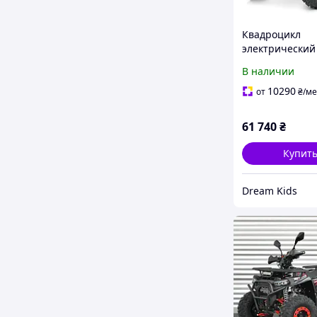
Квадроцикл
электрический
BAMBI HB-FC145
В наличии
черно-красны
10290
от
₴
/ме
61 740
₴
Купит
Dream Kids