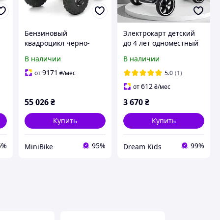
Бензиновый
Электрокарт детский
квадроцикл черно-
до 4 лет одноместный
оранжевый AFN125-2-
GO KART F1 с пультом,
В наличии
В наличии
7(MP3)
белый
9171
от
₴
/мес
5.0
(1)
612
от
₴
/мес
55 026
₴
3 670
₴
Купить
Купить
5%
95%
99%
MiniBike
Dream Kids