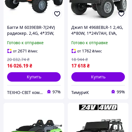
Багги M 6039EBR-7(24V)
Джип M 4968EBLR-1 2,4G,
радиокер. 2,4G, 4*35W,
4*80W, 1*24V7AH, EVA,
24V7AH, EVA, муз., светло,
USB, муз,кожа, свет,белый
Готово к отправке
Готово к отправке
оранжевый.
2671
1762
от
₴
/мес
от
₴
/мес
20 032
.74
₴
18 944
₴
16 026
.19
₴
17 618
₴
Купить
Купить
97%
99%
ТЕХНО-СВІТ компьютерна техніка, мобільні аксесуари, електронна техніка та багато іншого.
ТимуриК