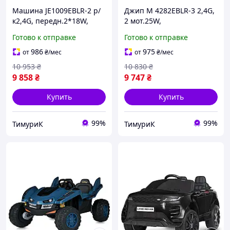
Машина JE1009EBLR-2 р/
Джип M 4282EBLR-3 2,4G,
к2,4G, передн.2*18W,
2 мот.25W,
задн.2*25W,
1акум.12V10AH, кож.сид. ,
Готово к отправке
Готово к отправке
1акум12V7AH,колесаEVA,
свет, муз, EVA, USB,
шкира, черный
красный
986
975
от
₴
/мес
от
₴
/мес
10 953
₴
10 830
₴
9 858
₴
9 747
₴
Купить
Купить
99%
99%
ТимуриК
ТимуриК