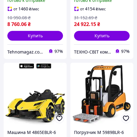
Готово к отправке
Готово к отправке
красный
TF,USB,BT,EVA,муз.,свет,ко
жа,серый
1460
4154
от
₴
/мес
от
₴
/мес
10 950
.08
₴
31 152
.69
₴
8 760
.06
₴
24 922
.15
₴
Купить
Купить
97%
97%
Tehnomagaz.com.ua - это передовой интернет-магазин, специализирующийся на продаже техники
ТЕХНО-СВІТ компьютерна техніка, мобільні аксесуари, електронна техніка та багато іншого.
Машина M 4865EBLR-6
Погрузчик M 5989BLR-6