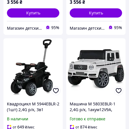
3 556
₴
3 556
₴
Купить
Купить
95%
95%
Магазин детских игрушек Anna-Toys
Магазин детских игрушек Anna-Toys
Квадроцикл M 5944EBLR-2
Машина M 5803EBLR-1
(1шт) 2,4G p/к, 3в1
2,4G р/к, 1акум12V9A,
(каталка-толокар,
4мотори35W, MP3, USB,
В наличии
Готово к отправке
бат.ручка), 1*6V4AH,
колесаEVA, музика, світло,
1*25W, муз, свет, кожа,
шкір.сидіння,
649
874
от
₴
/мес
от
₴
/мес