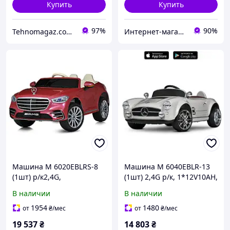
Купить
Купить
97%
90%
Tehnomagaz.com.ua - это передовой интернет-магазин, специализирующийся на продаже техники
Интернет-магазин, студия "ФанФарт"
Машина M 6020EBLRS-8
Машина M 6040EBLR-13
(1шт) р/к2,4G,
(1шт) 2,4G р/к, 1*12V10AH,
1акум12V10AH, 4*35W,
4*35W, MP3, USB, TF,
В наличии
В наличии
MP3, USB, TF, BLUETOOTH,
BLUETOOTH, EVA, шкіра,
APP, EVA, шкіра, музика,
музика, світло, бежевий
1954
1480
от
₴
/мес
от
₴
/мес
світло, фарб.рожевий
19 537
₴
14 803
₴