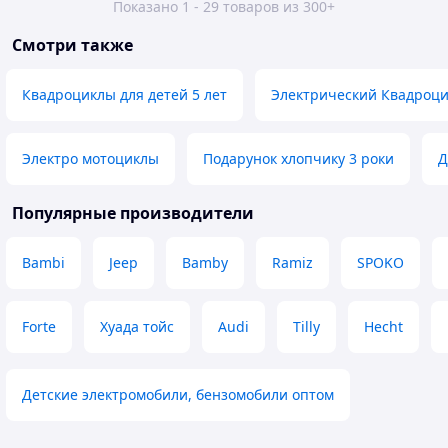
Показано 1 - 29 товаров из 300+
Смотри также
Квадроциклы для детей 5 лет
Электрический Квадроци
Электро мотоциклы
Подарунок хлопчику 3 роки
Д
Популярные производители
Bambi
Jeep
Bamby
Ramiz
SPOKO
Forte
Хуада тойс
Audi
Tilly
Hecht
Детские электромобили, бензомобили оптом