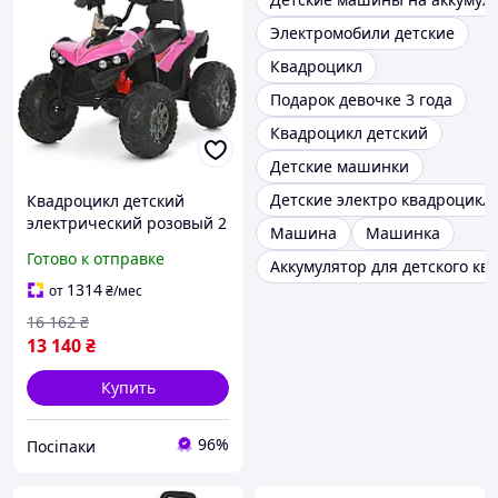
Электромобили детские
Квадроцикл
Подарок девочке 3 года
Квадроцикл детский
Детские машинки
Детские электро квадроцикл
Квадроцикл детский
электрический розовый 2
Машина
Машинка
мотора (M 6294EL-8)
Готово к отправке
Аккумулятор для детского кв
1314
от
₴
/мес
16 162
₴
13 140
₴
Купить
96%
Посіпаки