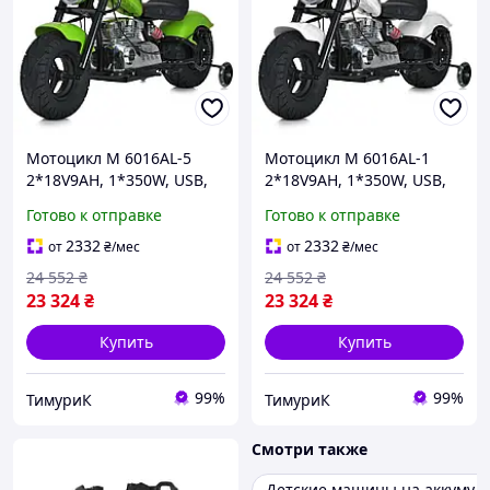
Мотоцикл M 6016AL-5
Мотоцикл M 6016AL-1
2*18V9AH, 1*350W, USB,
2*18V9AH, 1*350W, USB,
BLUETOOTH, TF, кожа,
BLUETOOTH, TF, кожа,
Готово к отправке
Готово к отправке
зеленый
белый
2332
2332
от
₴
/мес
от
₴
/мес
24 552
₴
24 552
₴
23 324
₴
23 324
₴
Купить
Купить
99%
99%
ТимуриК
ТимуриК
Смотри также
Детские машины на аккумул