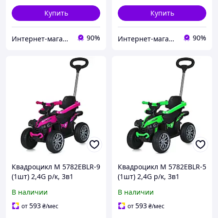
Купить
Купить
90%
90%
Интернет-магазин, студия "ФанФарт"
Интернет-магазин, студия "ФанФарт"
Квадроцикл M 5782EBLR-9
Квадроцикл M 5782EBLR-5
(1шт) 2,4G р/к, 3в1
(1шт) 2,4G р/к, 3в1
(каталка-толокар,
(каталка-толокар,
В наличии
В наличии
бат.ручка), 1*6V4AH,
бат.ручка), 1*6V4AH,
1*35W, муз, свет, кожа,
1*35W, муз, свет, кожа,
593
593
от
₴
/мес
от
₴
/мес
EVA, MP3,TF, USB,
EVA, MP3,TF, USB,