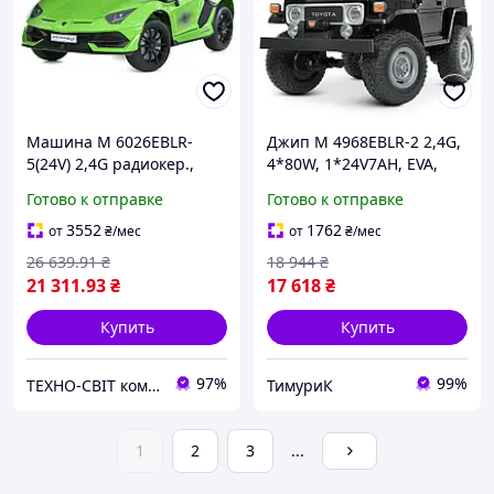
Машина M 6026EBLR-
Джип M 4968EBLR-2 2,4G,
5(24V) 2,4G радиокер.,
4*80W, 1*24V7AH, EVA,
2*12V9AH,
USB, муз,кожа,
Готово к отправке
Готово к отправке
4*45W,MP3,USB,TF,BT,EVA,
свет,черный
кожа,муз.,свет,зеленый
3552
1762
от
₴
/мес
от
₴
/мес
26 639
.91
₴
18 944
₴
21 311
.93
₴
17 618
₴
Купить
Купить
97%
99%
ТЕХНО-СВІТ компьютерна техніка, мобільні аксесуари, електронна техніка та багато іншого.
ТимуриК
1
2
3
...