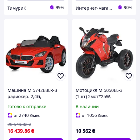
99%
90%
ТимуриК
Интернет-магазин, студия "ФанФарт"
Машина M 5742EBLR-3
Мотоцикл M 5050EL-3
радиокер. 2,4G,
(1шт) 2мот*25W,
1акум.12V7AH, 2 мот.45W,
1акум12V9AH, муз, свiтло,
Готово к отправке
В наличии
кол.EVA,
MP3, USB, EVA,шкiра,
кож.сид.,муз.,свет,красны
червоний
2740
1056
от
₴
/мес
от
₴
/мес
й
20 549
.82
₴
16 439
.86
₴
10 562
₴