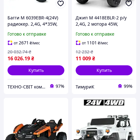
Багги M 6039EBR-4(24V)
Джип M 4418EBLR-2 р/у
радиокер. 2,4G, 4*35W,
2,4G, 2 мотора 45W,
24V7AH, EVA, муз., светло,
1акум.12V9Ah, EVA,
Готово к отправке
Готово к отправке
синий.
кож.сид. , черный.
2671
1101
от
₴
/мес
от
₴
/мес
20 032
.74
₴
12 232
₴
16 026
.19
₴
11 009
₴
Купить
Купить
97%
99%
ТЕХНО-СВІТ компьютерна техніка, мобільні аксесуари, електронна техніка та багато іншого.
ТимуриК