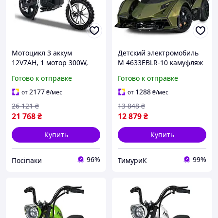
Мотоцикл 3 аккум
Детский электромобиль
12V7AH, 1 мотор 300W,
M 4633EBLR-10 камуфляж
кожаное сиденье,
12V 9Ah, пульт 2.4G, 2
Готово к отправке
Готово к отправке
резиновые колеса, синий
мотора, кожаное сиденье,
(M 6076AL-4)
EVA-колёса, свет
2177
1288
от
₴
/мес
от
₴
/мес
26 121
₴
13 848
₴
21 768
₴
12 879
₴
Купить
Купить
96%
99%
Посіпаки
ТимуриК