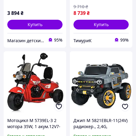
EVA, MP3,USB,
9 710
₴
3 894
₴
8 739
₴
Купить
Купить
95%
99%
Магазин детских игрушек Anna-Toys
ТимуриК
Мотоцикл M 5739EL-3 2
Джип M 5821EBLR-11(24V)
мотора 35W, 1 акум.12V7-
радиокер., 2,4G,
9AH, EVA, кожа, свет, муз.,
1*24V8AH, 4*45W, MP3,