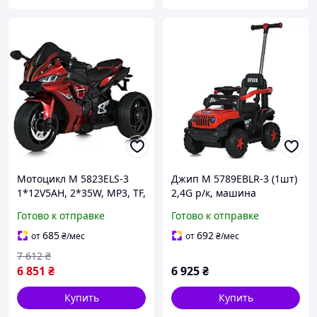
Мотоцикл M 5823ELS-3
Джип M 5789EBLR-3 (1шт)
1*12V5AH, 2*35W, MP3, TF,
2,4G р/к, машина
USB, BLUETOOTH, EVA,
3в1(каталка-
Готово к отправке
Готово к отправке
шкіра, музика, світло,
толокар,батьк.ручка),
фарб.червоний
1акум6V7AH,2мотор14W,
685
692
от
₴
/мес
от
₴
/мес
муз, світло,
7 612
₴
шкіра,колесаEVA,
6 851
₴
6 925
₴
Купить
Купить