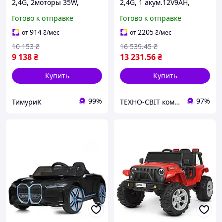
2,4G, 2моторы 35W,
2,4G, 1 акум.12V9AH,
1акум12V8AH, MP3, USB,
2мотора 35W, MP3, USB,
Готово к отправке
Готово к отправке
муз свет, EVA, кож.сид.,
TF, EVA/
желтый
пласт.,муз.,кожа,желтый
914
2205
от
₴
/мес
от
₴
/мес
10 153
₴
16 539
.45
₴
9 138
₴
13 231
.56
₴
Купить
Купить
99%
97%
ТимуриК
ТЕХНО-СВІТ компьютерна техніка, мобільні аксесуари, електронна техніка та багато іншого.