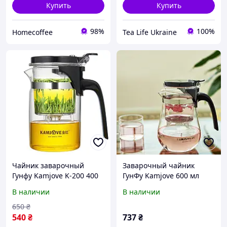
Купить
Купить
98%
100%
Homecoffee
Tea Life Ukraine
Чайник заварочный
Заварочный чайник
Гунфу Kamjove K-200 400
ГунФу Kamjove 600 мл
мл
В наличии
В наличии
650
₴
540
₴
737
₴