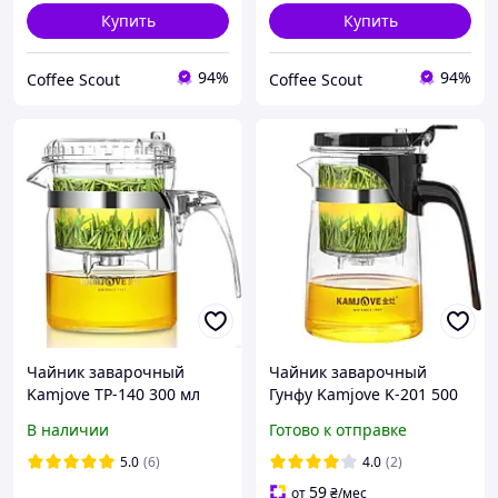
Купить
Купить
94%
94%
Coffee Scout
Coffee Scout
Чайник заварочный
Чайник заварочный
Kamjove TP-140 300 мл
Гунфу Kamjove K-201 500
(Типод, Изипод)
мл
В наличии
Готово к отправке
5.0
(6)
4.0
(2)
59
от
₴
/мес