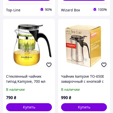
90%
100%
Top-Line
Wizard Box
Стеклянный чайник
Чайник kamjove TО-650E
типод Kamjove, 700 мл
заварочный с кнопкой с
для китайского чая,
ситом, 650 мл,
В наличии
В наличии
стелянный, прозрачный,
нержавеющая сталь, для
Гунфу чайник
китайского чая
790
₴
990
₴
Купить
Купить