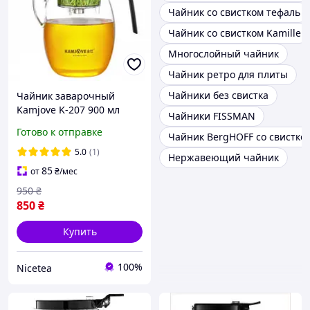
Чайник со свистком тефаль
Чайник со свистком Kamille
Многослойный чайник
Чайник ретро для плиты
Чайники без свистка
Чайник заварочный
Kamjove K-207 900 мл
Чайники FISSMAN
Готово к отправке
Чайник BergHOFF со свистко
5.0
(1)
Нержавеющий чайник
85
от
₴
/мес
950
₴
850
₴
Купить
100%
Nicetea