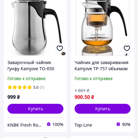
Заварочный чайник
Чайник для заваривания
Гунфу Kamjove TO-650
Kamjove TP-757 объемом
объем 650 мл для
700 мл с уникальным
Готово к отправке
Готово к отправке
идеального чая в
дизайном и качеством
домашних условиях
5.0
(1)
1 801
₴
999
₴
900
.50
₴
Купить
Купить
100%
90%
KNBK Fresh Roasted Coffee & Accessories store
Top-Line