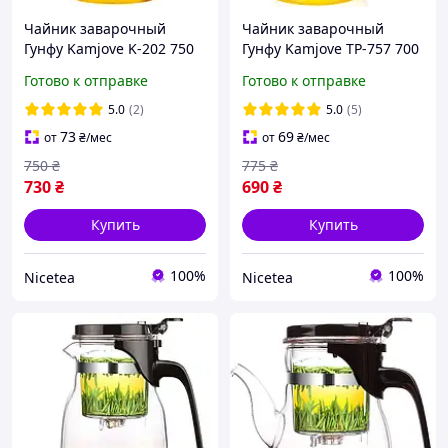
Чайник заварочный
Чайник заварочный
Гунфу Kamjove K-202 750
Гунфу Kamjove TP-757 700
мл
мл
Готово к отправке
Готово к отправке
5.0
(2)
5.0
(5)
73
69
от
₴
/мес
от
₴
/мес
750
₴
775
₴
730
₴
690
₴
Купить
Купить
100%
100%
Nicetea
Nicetea