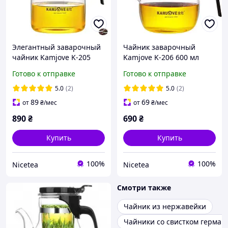
Элегантный заварочный
Чайник заварочный
чайник Kamjove K-205
Kamjove K-206 600 мл
объемом 900 мл для
Готово к отправке
Готово к отправке
идеального чая
5.0
(2)
5.0
(2)
89
69
от
₴
/мес
от
₴
/мес
890
₴
690
₴
Купить
Купить
100%
100%
Nicetea
Nicetea
Смотри также
Чайник из нержавейки
Чайники со свистком герман