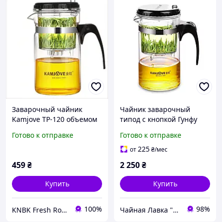
Заварочный чайник
Чайник заварочный
Kamjove TP-120 объемом
типод с кнопкой Гунфу
200 мл для идеального
Kamjove TP-160 500 мл
Готово к отправке
Готово к отправке
приготовления чая
225
от
₴
/мес
459
₴
2 250
₴
Купить
Купить
100%
98%
KNBK Fresh Roasted Coffee & Accessories store
Чайная Лавка "Tea warrior" teawarrior.ua