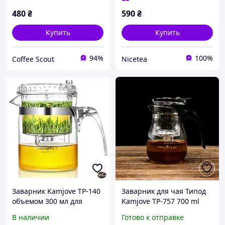
480
₴
590
₴
Купить
Купить
94%
100%
Coffee Scout
Nicetea
Заварник Kamjove TP-140
Заварник для чая Типод
объемом 300 мл для
Kamjove TP-757 700 ml
идеального чая и
В наличии
Готово к отправке
стильного сервирования