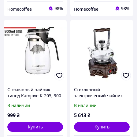
98%
98%
Homecoffee
Homecoffee
Стеклянный чайник
Стеклянный
типод Kamjove K-205, 900
электрический чайник
мл c кнопкой,
Kamjove для заваривания
В наличии
В наличии
заварочный, с ситечком,
чая Венге 800 мл.
изипот для китайского
999
₴
5 613
₴
чая
Купить
Купить