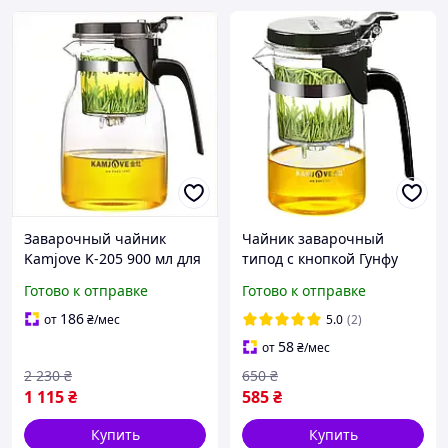
Заварочный чайник
Чайник заварочный
Kamjove K-205 900 мл для
типод с кнопкой Гунфу
идеального чая и
Kamjove K-200 400 мл
Готово к отправке
Готово к отправке
ароматных настоев
186
от
₴
/мес
5.0
(2)
58
от
₴
/мес
2 230
₴
650
₴
1 115
₴
585
₴
Купить
Купить