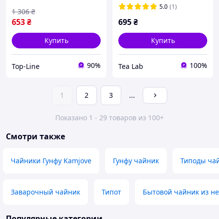
5.0
(1)
1 306
₴
653
₴
695
₴
Купить
Купить
90%
100%
Top-Line
Tea Lab
1
2
3
...
Показано 1 - 29 товаров из 100+
Смотри также
Чайники Гунфу Kamjove
Гунфу чайник
Типоды ча
Заварочный чайник
Типот
Бытовой чайник из н
Популярные категории