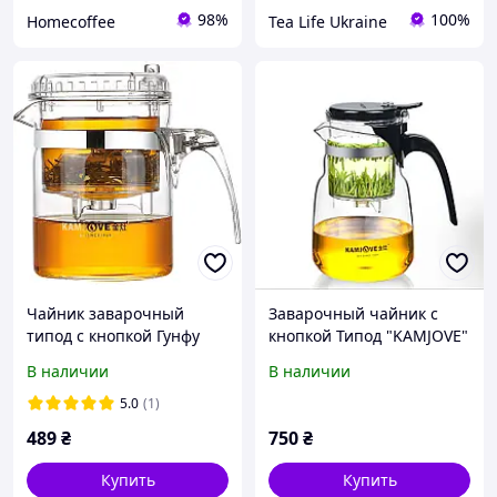
98%
100%
Homecoffee
Tea Life Ukraine
Чайник заварочный
Заварочный чайник с
типод с кнопкой Гунфу
кнопкой Типод "KAMJOVE"
Kamjove TP-140 300 мл
750 мл TP-838
В наличии
В наличии
5.0
(1)
489
₴
750
₴
Купить
Купить