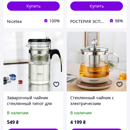
Купить
Купить
100%
98%
Nicetea
РОСТЕРИЯ ЭСПАКО
Заварочный чайник
Стеклянный чайник с
стеклянный типот для
электрическим
заваривания чая Kamjove
сенсорным
В наличии
В наличии
TP-120, 200 мл
интелектуальным
прозрачный с кнопкой
подогревателем
549
₴
4 199
₴
для слива
"KAMJOVE" 1500 мл.