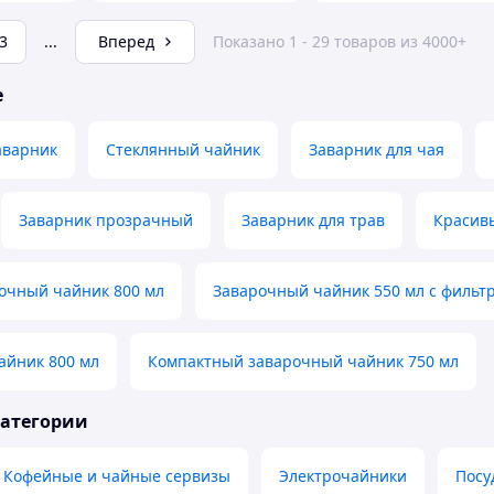
3
...
Вперед
Показано 1 - 29 товаров из 4000+
е
аварник
Стеклянный чайник
Заварник для чая
Заварник прозрачный
Заварник для трав
Красив
очный чайник 800 мл
Заварочный чайник 550 мл с фильт
айник 800 мл
Компактный заварочный чайник 750 мл
категории
Кофейные и чайные сервизы
Электрочайники
Посу