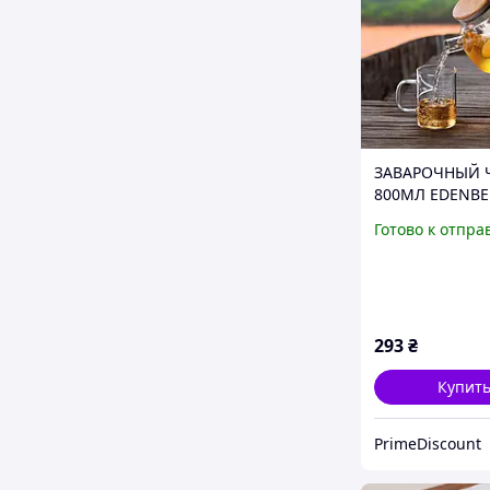
ЗАВАРОЧНЫЙ 
800МЛ EDENBE
19027 PD
Готово к отпра
293
₴
Купит
PrimeDiscount