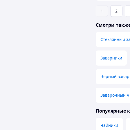
1
2
Смотри такж
Стеклянный з
Заварники
Черный завар
Заварочный ч
Популярные 
Чайники