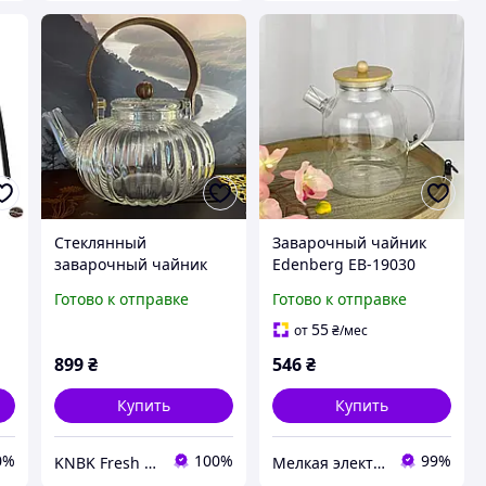
Стеклянный
Заварочный чайник
0
заварочный чайник
Edenberg EB-19030
800 мл из
1700 мл высокое
Готово к отправке
Готово к отправке
боросиликатного
качество
стекла (с деревянной
55
от
₴
/мес
ручкой)
899
₴
546
₴
Купить
Купить
0%
100%
99%
KNBK Fresh Roasted Coffee & Accessories store
Мелкая электроника и посуда для вашего дома