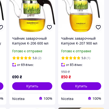
Чайник заварочный
Чайник заварочный
у
Kamjove K-206 600 мл
Kamjove K-207 900 мл
Готово к отправке
Готово к отправке
5.0
(2)
5.0
(1)
69
85
от
₴
/мес
от
₴
/мес
950
₴
690
₴
850
₴
Купить
Купить
0%
100%
100%
Nicetea
Nicetea