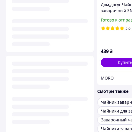
Дом,досуг Чай
заварочный SN
бамбуковой к
Готово к отпра
1л DC
5.0
439
₴
Купит
MORO
Смотри также
Чайник заварн
Чайники для з
Чайники зава