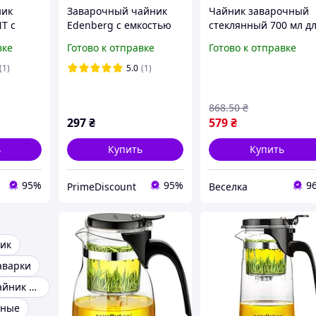
ник
Заварочный чайник
Чайник заварочный
T с
Edenberg с емкостью
стеклянный 700 мл д
рышкой
1л, 0,8л и 0,5л,
чая с ситом и
вке
Готово к отправке
Готово к отправке
стеклянный чайник с
термостойкой ручкой
фильтром для заварки
для дома и чаепитий
(1)
5.0
(1)
чая
BROWN
868
.50
₴
297
₴
579
₴
ь
Купить
Купить
95%
95%
9
PrimeDiscount
Веселка
ик
аварки
Заварочный чайник 1,5л
рные