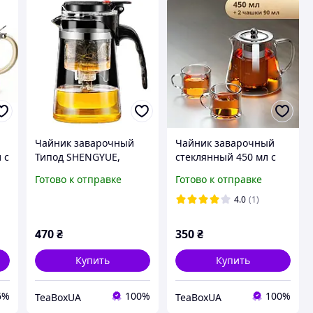
Чайник заварочный
Чайник заварочный
 с
Типод SHENGYUE,
стеклянный 450 мл с
классик, крышка с
чашками 2 шт 90 мл
Готово к отправке
Готово к отправке
фиксатором, 750мл
4.0
(1)
470
₴
350
₴
Купить
Купить
6%
100%
100%
TeaBoxUA
TeaBoxUA