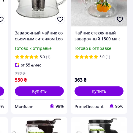
Заварочный чайник со
Чайник стеклянный
с
съемным ситечком Leo
заварочный 1500 мл с
1500мл DP218675
металлическим
Готово к отправке
Готово к отправке
Kamille D8-2026
ситечком Interos
5.0
(1)
5.0
(1)
55
от
₴
/мес
772
₴
550
₴
363
₴
Купить
Купить
9%
98%
95%
Монблан
PrimeDiscount