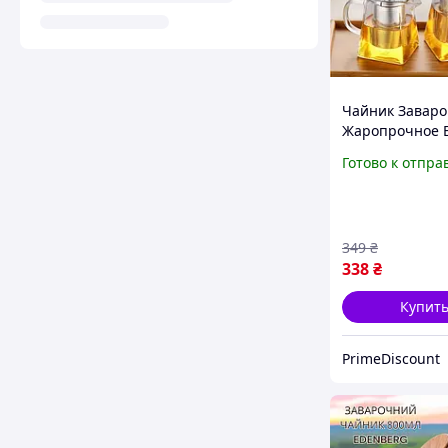
Чайник Завар
Жаропрочное E
Стекло 750 мл 
Готово к отпра
349
₴
338
₴
Купит
PrimeDiscount