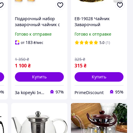
Подарочный набор
EB-19028 Чайник
заварочный чайник с
Заварочный
кнопкой Гун Фу типод
Жаропрочное Стекло
Готово к отправке
Готово к отправке
700 мл с 3 чашками.
1100 мл PD
183
от
₴
/мес
5.0
(1)
1 350
₴
325
₴
1 100
₴
315
₴
Купить
Купить
0%
97%
95%
Зa kopeyki Інтернет магазин
PrimeDiscount