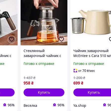
Стеклянный
Чайник заварочный
йник с
заварочный чайник с
McEntee s Cara 510 мл
мл для
фильтром для чая 550
ситечком
вке
Готово к отправке
Готово к отправке
мл прозрачный для
(керамический)
дома и уютных
70
от
₴
/мес
 FLAME
вечеров FLAME
1 437
₴
1 200
₴
958
₴
699
₴
ь
Купить
Купить
96%
96%
9
Веселка
Ya.shop