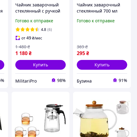
Чайник заварочный
Чайник заварочный
ля
стеклянный с ручкой
стеклянный 700 мл
Ruhhy 2 литра
черный термостойкий
Готово к отправке
Готово к отправке
прозрачный красивый
пластик нержавеющая
чайник нержавеющий
сталь (530463)
4.8
(6)
большой заварник
49
от
₴
/мес
бытовой для кухни чая
1 480
₴
369
₴
1 180
₴
295
₴
Купить
Купить
6%
98%
91%
MilitariPro
Бузина