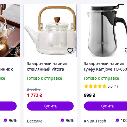
Заварочный чайник
Заварочный чайник
йник с
стеклянный Vittora
Гунфу Kamjove TO-65
 мл для
Gustaff 1000 мл с
объем 650 мл для
вке
Готово к отправке
Готово к отправке
ый
бамбуковой ручкой и
идеального чая в
сессуар
ситом для кухни
домашних условиях
5.0
(1)
2 658
₴
са
прозрачный
1 772
₴
999
₴
ь
Купить
Купить
96%
96%
10
Веселка
KNBK Fresh Roasted Coffee & Accessories store