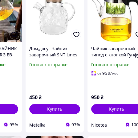
ЧАЙНИК
Дом,досуг Чайник
Чайник заварочный
RG EB-
заварочный SNT Lines
типод с кнопкой Гунф
с бамбуковой крышкой
Kamjove K-208 900 мл
вке
Готово к отправке
Готово к отправке
1.5л 767-9 DC
95
от
₴
/мес
450
₴
950
₴
ь
Купить
Купить
95%
97%
10
Metelka
Nicetea