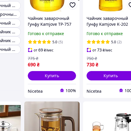
Чайник заварочный 1 л
Красивый заварочный чайник
Чайник заварочный
Чайник заварочный
Чайник заварочный маленький
Гунфу Kamjove TP-757
Гунфу Kamjove K-202
700 мл
750 мл
Заварочный чайник стеклянный с кнопкой
Готово к отправке
Готово к отправке
Заварочный чайник крауф
5.0
(5)
5.0
(2)
Чайник заварочный 1000 мл
69
73
от
₴
/мес
от
₴
/мес
775
₴
750
₴
690
₴
730
₴
Купить
Купить
100%
10
Nicetea
Nicetea