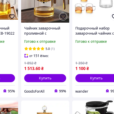
очный
Чайник заварочный
Подарочный набор
B-19022
проливной с
заварочный чайник 
PD
магнитным клапаном и
кнопкой Гун Фу типод
вке
Готово к отправке
Готово к отправке
встроенным ситечком
700 мл с 3 чашками.
Гунфу типот 500 мл
5.0
(1)
Разноцветный
151
от
₴
/мес
1 892
₴
1 350
₴
1 513
.60
₴
1 100
₴
ь
Купить
Купить
95%
99%
9
GoodsForAll
wander