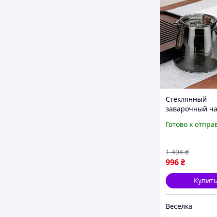
Стеклянный
заварочный ча
фильтром 550 
Готово к отпра
чаепития и
элегантного
сервирования
1 494
₴
996
₴
Купит
Веселка