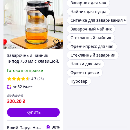
Заварник для чая
Чайник для пуэра
Ситечка для заваривания ча
Заварочный чайник
Стеклянный чайник
Френч-пресс для чая
Стеклянный заварник
Заварочный чайник
Типод 750 мл с клавишой,
Чашки для чая
заварник гунфу из
Готово к отправке
Френч прессе
жаропрочного стекла,
чайник для заваривания
4.7
(26)
Пуровер
чая с фильтром
32
от
₴
/мес
350
.20
₴
320
.20
₴
Купить
98%
Білий Парус HoReCa та B2B комплексне обслуговування