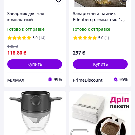
Заварник для чая
Заварочный чайник
компактный
Edenberg с емкостью 1л,
нержавеющий (AH0001)
0,8л и 0,5л, стеклянный
Готово к отправке
Готово к отправке
чайник с фильтром для
заварки чая
5.0
(14)
5.0
(1)
135
₴
118
.80
₴
297
₴
Купить
Купить
99%
95%
MIXMAX
PrimeDiscount