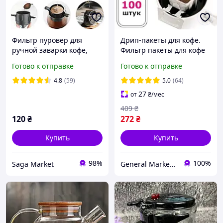
Фильтр пуровер для
Дрип-пакеты для кофе.
ручной заварки кофе,
Фильтр пакеты для кофе
портативный, складной
или чая. 100 шт
Готово к отправке
Готово к отправке
4.8
(59)
5.0
(64)
27
от
₴
/мес
409
₴
120
₴
272
₴
Купить
Купить
98%
100%
Saga Market
General Market Ukraine