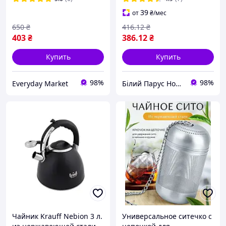
чайник
39
от
₴
/мес
650
₴
416
.12
₴
403
₴
386
.12
₴
Купить
Купить
98%
98%
Everyday Market
Білий Парус HoReCa та B2B комплексне обслуговування
Чайник Krauff Nebion 3 л.
Универсальное ситечко с