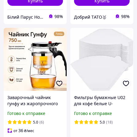
Купить
Купить
98%
98%
Білий Парус HoReCa та B2B комплексне обслуговування
Добрий TАТО🥇
Заварочный чайник
Фильтры бумажные U02
гунфу из жаропрочного
для кофе белые U-
стекла с металлическим
образные 2-4 чашки
Готово к отправке
Готово к отправке
фильтром и складной
Narodfarma 100 шт
крышкой 750 мл
5.0
(6)
5.0
(18)
36
от
₴
/мес