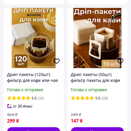
Дрип пакеты (120шт)
Дрип пакеты (50шт)
фильтр для кофе или чая
фильтр пакеты для кофе
пустые дрипы для
или чая пустые дрипы
Готово к отправке
Готово к отправке
заваривания кофе
для заваривания кофе
одноразовые
одноразовые
5.0
(32)
5.0
(28)
30
от
₴
/мес
424
₴
249
₴
299
₴
147
₴