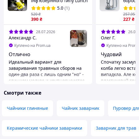
інф'юзернного типу Lunch
бороси
Right Hot&Cool LR40 400ml
Maestr
5.0
(1)
BLUE - 
520
₴
257
.95
₴
390
₴
227
₴
28.07.2026
26.06
Александр С.
Олег Г.
Куплено на Prom.ua
Куплено на Prom.
Отлично
Чудовий
Идеальный вариант для
Спочатку засмути
заваривания травяных сборов на
колба легко встав
один-два раза с лишь одним "но" -
випадкла. Але кол
слишком мелкое и крупноячеистое
пластиковий три
сито. Приходится обходиться ситом
колбу. Тому пере
Смотри также
из термоса. Или можно
виставте носик к
использовать фильтр-пакет. Ну и
напрямку. Бо коли
откручивая-закручивая крышку - не
стиснеться пласт
Чайники глиняные
Чайник заварник
Пуровер дл
держать за ручку, ломается. )
вже не проверни
Преимущества
Преимущества
Удобный объём
Товсте скло, зруч
Керамические чайники заварники
Заварник для трав
Недостатки
Непродуманное сито