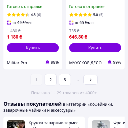
Ruhhy 2 литра
из боросиликатного
Готово к отправке
Готово к отправке
прозрачный красивый
стекла с крышкой и
чайник нержавеющий
ситечком
4.8
(6)
5.0
(5)
большой заварник
49
65
от
₴
/мес
от
₴
/мес
бытовой для кухни чая
1 480
₴
735
₴
1 180
₴
646
.80
₴
Купить
Купить
98%
99%
MilitariPro
МУЖСКОЕ ДЕЛО
1
2
3
...
Показано 1 - 29 товаров из 4000+
Отзывы покупателей
в категории «Кофейники,
заварочные чайники и аксессуары»
Кружка заварник-термос
Френч-