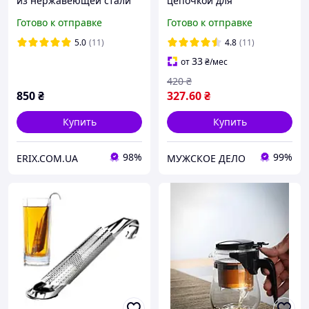
из нержавеющей стали
цепочкой для
заваривания листового
Готово к отправке
Готово к отправке
травяного чая и специй
из нержавеющей стали
5.0
(11)
4.8
(11)
304
33
от
₴
/мес
420
₴
850
₴
327
.60
₴
Купить
Купить
98%
99%
ERIX.COM.UA
МУЖСКОЕ ДЕЛО