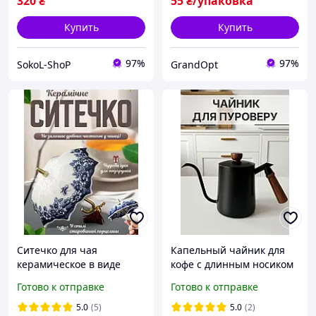
320
₴
55
₴/упаковка
Купить
Купить
97%
97%
SokoL-ShoP
GrandOpt
Ситечко для чая
Капельный чайник для
керамическое в виде
кофе с длинным носиком
маленького зонтика
600мл для альтернативы
Готово к отправке
Готово к отправке
Черный чайник для
пуровера кофейник для
5.0
(5)
5.0
(2)