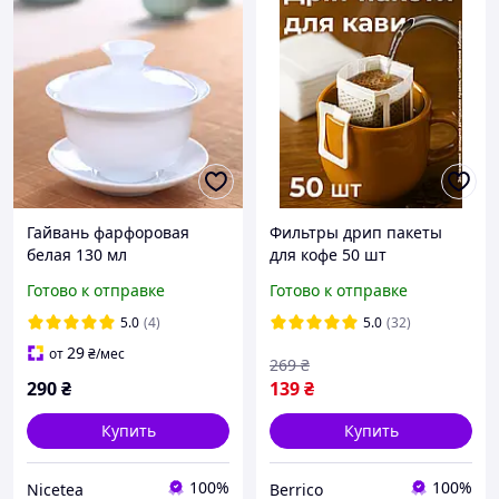
Гайвань фарфоровая
Фильтры дрип пакеты
белая 130 мл
для кофе 50 шт
одноразовые пустые для
Готово к отправке
Готово к отправке
заваривания фильтр
упаковка фильтров для
5.0
(4)
5.0
(32)
дрипов с ушками Beri
29
от
₴
/мес
269
₴
290
₴
139
₴
Купить
Купить
100%
100%
Nicetea
Berrico