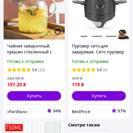
Чайник заварочный,
Пуровер сито для
кувшин стеклянный с
заваривая. Сито пуровер
бамбуковой крышкой
для чая и кофе, 250 мл.
Готово к отправке
Готово к отправке
1800 мл
Фильтр для кофе. Фильтр
пуровер для заваривания
5.0
(23)
5.0
(8)
262
.90
₴
399
₴
197
.20
₴
119
₴
Купить
Купить
94%
97%
«Fardous»
BestPrice
Смотри также