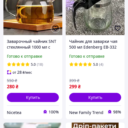
Заварочный чайник SNT
Чайник для заварки чая
стеклянный 1000 мл с
500 мл Edenberg EB-332
бамбуковой крышкой
Заварник стеклянный с
Готово к отправке
Готово к отправке
кнопкой для слива Типод
5.0
(18)
5.0
(4)
28
от
₴
/мес
550
₴
399
₴
280
₴
299
₴
Купить
Купить
100%
98%
Nicetea
New Family Trend