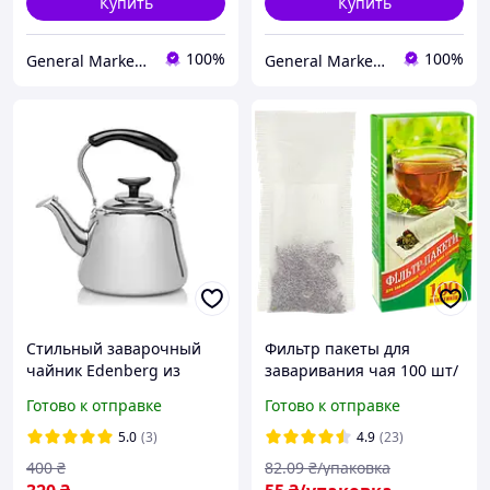
Купить
Купить
100%
100%
General Market Ukraine
General Market Ukraine
Стильный заварочный
Фильтр пакеты для
чайник Edenberg из
заваривания чая 100 шт/
нержавеющей стали 1л с
упаковка 13/6.5 см
Готово к отправке
Готово к отправке
фильтром-ситечком (EB-
18051)
5.0
(3)
4.9
(23)
400
₴
82
.09
₴/упаковка