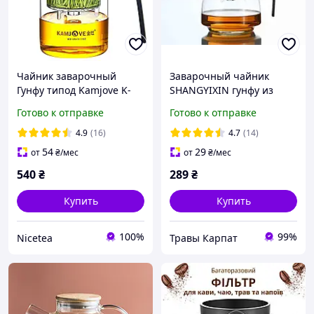
Чайник заварочный
Заварочный чайник
Гунфу типод Kamjove K-
SHANGYIXIN гунфу из
200 400 мл
жаропрочного стекла с
Готово к отправке
Готово к отправке
металлическим фильтром
и складной крышкой 600
4.9
(16)
4.7
(14)
мл
54
29
от
₴
/мес
от
₴
/мес
540
₴
289
₴
Купить
Купить
100%
99%
Nicetea
Травы Карпат