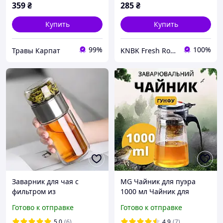
359
₴
285
₴
Купить
Купить
99%
100%
Травы Карпат
KNBK Fresh Roasted Coffee & Accessories store
Заварник для чая с
MG Чайник для пуэра
фильтром из
1000 мл Чайник для
высококачественной
чайной церемонии
Готово к отправке
Готово к отправке
стали 18х6.5 см на 200 мл
Типоды чайники Гунфу
Проливной чайник Гунфу
5.0
(6)
4.9
(7)