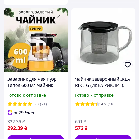
Заварник для чая пуэр
Чайник заварочный IKEA
Типод 600 мл Чайник
RIKLIG (ИКЕА РИКЛИГ).
типот Гунфу чайники
90150071. Стекло. 1.5 л
Готово к отправке
Готово к отправке
типоды и Колбы
Заварник с кнопкой Гунфу
5.0
(21)
4.9
(18)
чайник
29
от
₴
/мес
322
.39
₴
601
₴
292
.39
₴
572
₴