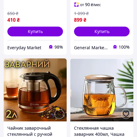
кофе
90
от
₴
/мес
650
₴
1 099
₴
410
₴
899
₴
Купить
Купить
98%
100%
Everyday Market
General Market Ukraine
Чайник заварочный
Стеклянная чашка
стеклянный с ручкой
заварник 400мл, Чашка