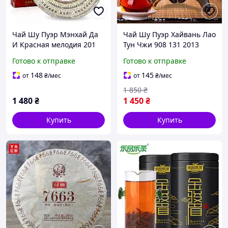
Чай Шу Пуэр Мэнхай Да
Чай Шу Пуэр Хайвань Лао
И Красная мелодия 201
Тун Чжи 908 131 2013
2012 года 100 г
года 200 г
Готово к отправке
Готово к отправке
148
145
от
₴
/мес
от
₴
/мес
1 850
₴
1 480
₴
1 450
₴
Купить
Купить