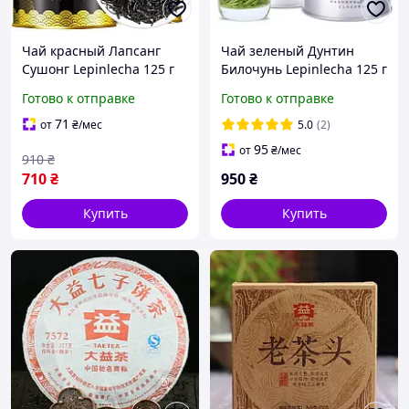
Чай красный Лапсанг
Чай зеленый Дунтин
Сушонг Lepinlecha 125 г
Билочунь Lepinlecha 125 г
Готово к отправке
Готово к отправке
71
от
₴
/мес
5.0
(2)
95
от
₴
/мес
910
₴
710
₴
950
₴
Купить
Купить