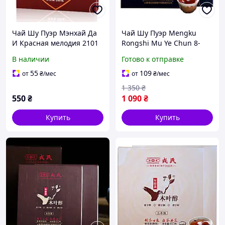
Чай Шу Пуэр Мэнхай Да
Чай Шу Пуэр Mengku
И Красная мелодия 2101
Rongshi Mu Ye Chun 8-
2021 года 100 г
летний 2021 года 60 г
В наличии
Готово к отправке
55
109
от
₴
/мес
от
₴
/мес
1 350
₴
550
₴
1 090
₴
Купить
Купить