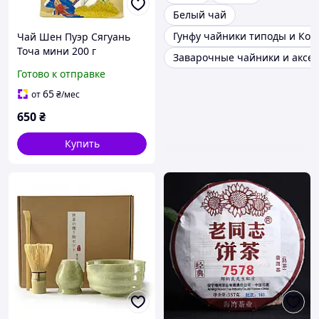
Белый чай
Гунфу чайники типоды и Кол
Чай Шен Пуэр Сягуань
Точа мини 200 г
Заварочные чайники и аксе
Готово к отправке
65
от
₴
/мес
650
₴
Купить