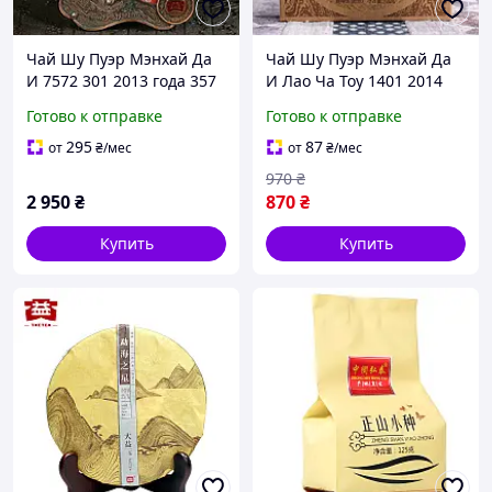
Чай Шу Пуэр Мэнхай Да
Чай Шу Пуэр Мэнхай Да
И 7572 301 2013 года 357
И Лао Ча Тоу 1401 2014
г
года 100 г
Готово к отправке
Готово к отправке
295
87
от
₴
/мес
от
₴
/мес
970
₴
2 950
₴
870
₴
Купить
Купить