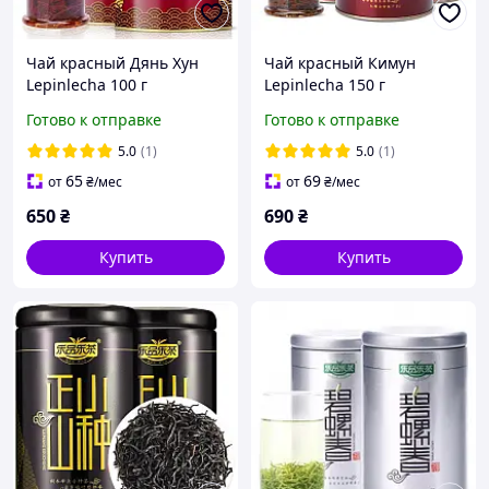
Чай красный Дянь Хун
Чай красный Кимун
Lepinlecha 100 г
Lepinlecha 150 г
Готово к отправке
Готово к отправке
5.0
(1)
5.0
(1)
65
69
от
₴
/мес
от
₴
/мес
650
₴
690
₴
Купить
Купить