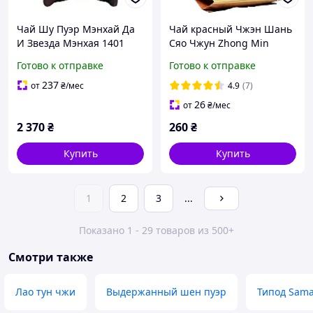
Чай Шу Пуэр Мэнхай Да
Чай красный Чжэн Шань
И Звезда Мэнхая 1401
Сяо Чжун Zhong Min
2014 года 357 г
Hong Tai 125 г
Готово к отправке
Готово к отправке
237
от
₴
/мес
4.9
(7)
26
от
₴
/мес
2 370
₴
260
₴
Купить
Купить
1
2
3
...
Показано 1 - 29 товаров из 500+
Смотри также
Лао тун чжи
Выдержанный шен пуэр
Типод Sam