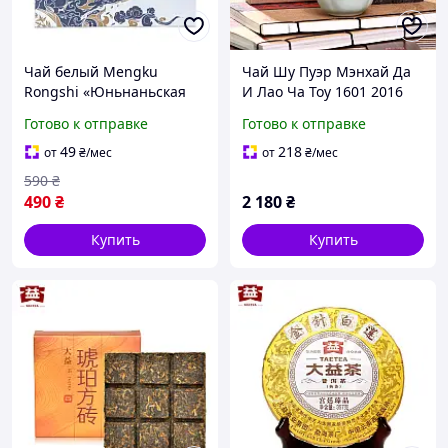
Чай белый Mengku
Чай Шу Пуэр Мэнхай Да
Rongshi «Юньнаньская
И Лао Ча Тоу 1601 2016
плитка» 100 г
года 280 г
Готово к отправке
Готово к отправке
49
218
от
₴
/мес
от
₴
/мес
590
₴
490
₴
2 180
₴
Купить
Купить