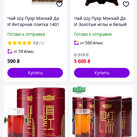
Чай Шу Пуэр Мэнхай Да
Чай Шу Пуэр Мэнхай Да
И Янтарная плитка 1401
И Золотые иглы и белый
2014 года 60 г
лотос 1401 2014 года 357 г
Готово к отправке
Готово к отправке
560
5.0
(1)
от
₴
/мес
59
от
₴
/мес
6 310
₴
590
₴
5 600
₴
Купить
Купить