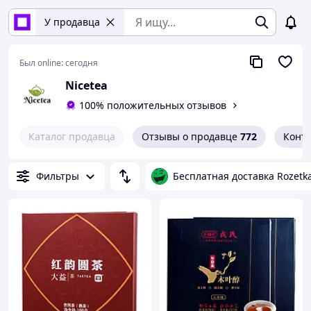
У продавца
Был online:
сегодня
Nicetea
100% положительных отзывов
Каталог продавца
Отзывы о продавце
772
Конт
Фильтры
Бесплатная доставка Rozetk