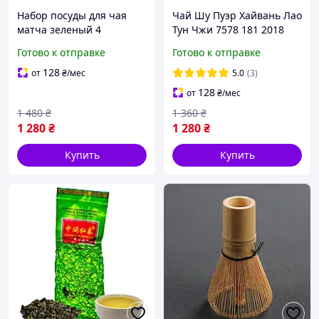
Набор посуды для чая
Чай Шу Пуэр Хайвань Лао
матча зеленый 4
Тун Чжи 7578 181 2018
предмета
года 357 г
Готово к отправке
Готово к отправке
128
от
₴
/мес
5.0
(3)
128
от
₴
/мес
1 480
₴
1 360
₴
1 280
₴
1 280
₴
Купить
Купить