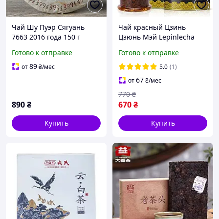
Чай Шу Пуэр Сягуань
Чай красный Цзинь
7663 2016 года 150 г
Цзюнь Мэй Lepinlecha
125 г
Готово к отправке
Готово к отправке
89
от
₴
/мес
5.0
(1)
67
от
₴
/мес
770
₴
890
₴
670
₴
Купить
Купить