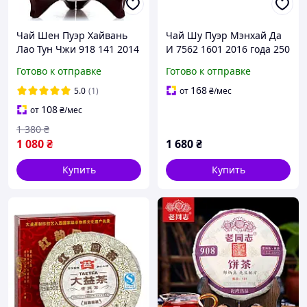
Чай Шен Пуэр Хайвань
Чай Шу Пуэр Мэнхай Да
Лао Тун Чжи 918 141 2014
И 7562 1601 2016 года 250
года 200 г
г
Готово к отправке
Готово к отправке
168
5.0
(1)
от
₴
/мес
108
от
₴
/мес
1 380
₴
1 080
₴
1 680
₴
Купить
Купить