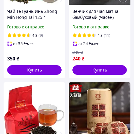
Чай Те Гуань Инь Zhong
Венчик для чая матча
Min Hong Tai 125 г
бамбуковый (Часен)
Готово к отправке
Готово к отправке
4.8
(9)
4.8
(11)
35
24
от
₴
/мес
от
₴
/мес
340
₴
350
₴
240
₴
Купить
Купить