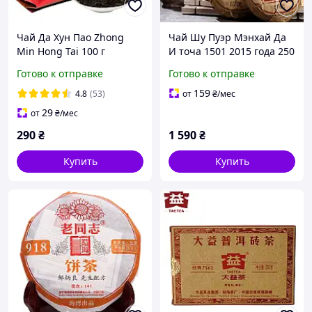
Чай Да Хун Пао Zhong
Чай Шу Пуэр Мэнхай Да
Min Hong Tai 100 г
И точа 1501 2015 года 250
г
Готово к отправке
Готово к отправке
159
4.8
(53)
от
₴
/мес
29
от
₴
/мес
290
₴
1 590
₴
Купить
Купить