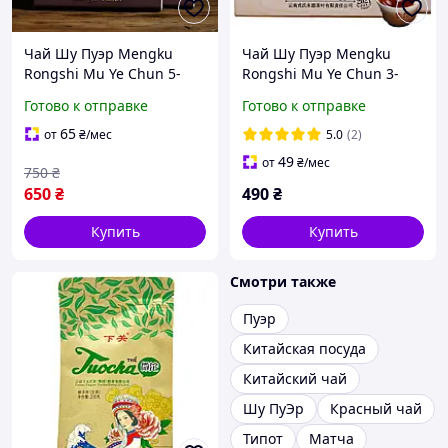
Чай Шу Пуэр Mengku
Чай Шу Пуэр Mengku
Rongshi Mu Ye Chun 5-
Rongshi Mu Ye Chun 3-
летний 2021 года 60 г
летний 2021 года 60 г
Готово к отправке
Готово к отправке
65
от
₴
/мес
5.0
(2)
49
от
₴
/мес
750
₴
650
₴
490
₴
Купить
Купить
Смотри также
Пуэр
Китайская посуда
Китайский чай
Шу ПуЭр
Красный чай
Типот
Матча