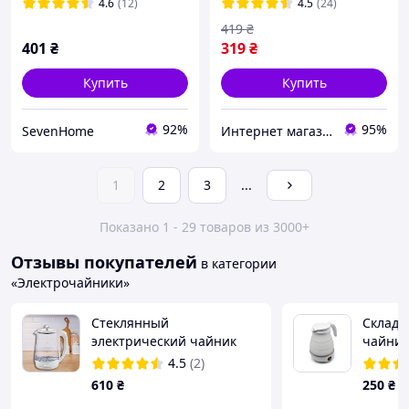
4.6
(12)
4.5
(24)
419
₴
401
₴
319
₴
Купить
Купить
92%
95%
SevenHome
Интернет магазин "eltim"
1
2
3
...
Показано 1 - 29 товаров из 3000+
Отзывы покупателей
в категории
«Электрочайники»
Стеклянный
Складн
электрический чайник
чайник
Maestro MR-052-WHITE,
KETTLE
4.5
(2)
1,7 л, дисковый
электр
610
₴
250
₴
нагреватель, белый (235)