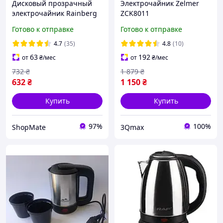
Дисковый прозрачный
Электрочайник Zelmer
электрочайник Rainberg
ZCK8011
RB-2220 Стеклянный
Готово к отправке
Готово к отправке
электрический чайник с
подсветкой 2200W
4.7
(35)
4.8
(10)
63
192
от
₴
/мес
от
₴
/мес
732
₴
1 879
₴
632
₴
1 150
₴
Купить
Купить
97%
100%
ShopMate
3Qmax