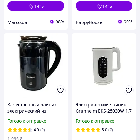
Купить
Купить
98%
90%
Marco.ua
HappyHouse
Качественный чайник
Электрический чайник
электрический из
Grunhelm EKS-25030W 1,7
нержавеющей стали
л, 2200 Вт, сенсорный, с
Готово к отправке
Готово к отправке
Rainberg 2200 Вт, Чайник
LED-дисплеем и
електро, Электрочайники
двойными стенками
4.9
(9)
5.0
(7)
PRO
1 096
₴