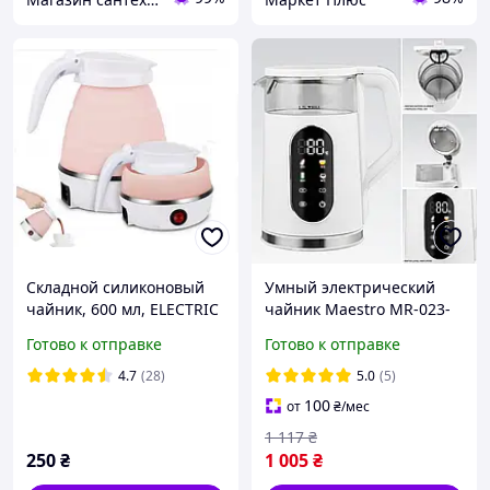
Складной силиконовый
Умный электрический
чайник, 600 мл, ELECTRIC
чайник Maestro MR-023-
KETTLE, дорожный
WHITE (1.7 л) с
Готово к отправке
Готово к отправке
электрочайник
терморегулятором |
Сенсорное управление и
4.7
(28)
5.0
(5)
защита от ожогов (Скло/
100
от
₴
/мес
Пласты
1 117
₴
250
₴
1 005
₴