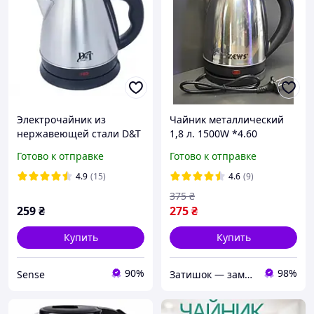
Электрочайник из
Чайник металлический
нержавеющей стали D&T
1,8 л. 1500W *4.60
DT-8122 1.2 л 1500W LF227
Готово к отправке
Готово к отправке
4.9
(15)
4.6
(9)
375
₴
259
₴
275
₴
Купить
Купить
90%
98%
Sense
Затишок — замов Добра мішок!