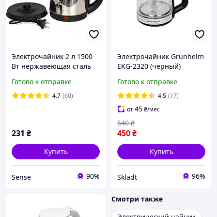
Электрочайник 2 л 1500
Электрочайник Grunhelm
Вт нержавеющая сталь
EKG-2320 (черный)
защита от перегрева
Готово к отправке
Готово к отправке
SMURFETT SC-20A
серебристый
4.7
(60)
4.5
(17)
45
от
₴
/мес
540
₴
231
₴
450
₴
Купить
Купить
90%
96%
Sense
Skladt
Смотри также
Электрический чайник