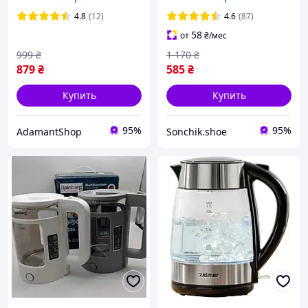
рисунком
2 л с LED подсветкой
Чайник электрический
4.8
(12)
4.6
(87)
2200 Вт
58
от
₴
/мес
999
₴
1 170
₴
879
₴
585
₴
Купить
Купить
95%
95%
AdamantShop
Sonchik.shoe