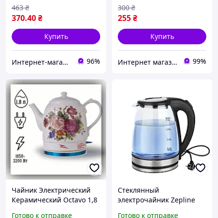
463
₴
300
₴
370
.40
₴
255
₴
Купить
Купить
96%
99%
Интернет-магазин Fantasticshop
Интернет магазин зонтов и перчаток
Чайник Электрический
Стеклянный
Керамический Octavo 1,8
электрочайник Zepline
л, Электрочайник с
ZP-986 Дисковый чайник
Готово к отправке
Готово к отправке