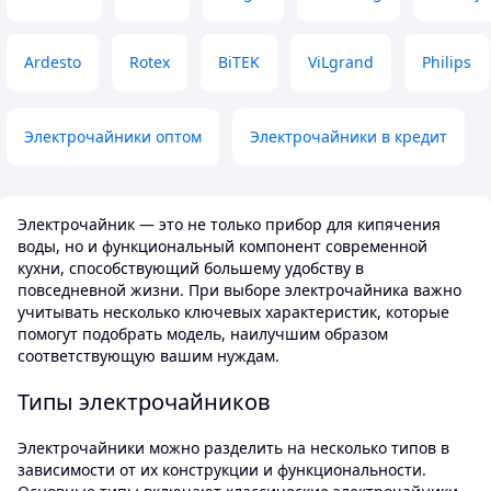
Недостатки
цей мінус то для мене це дуже
Краще перші пар
хороший варіант ціна/якість. Шнур
прокип'ятити воду
довжиною 70см.
Ardesto
Rotex
BiTEK
ViLgrand
Philips
чути запах силік
Преимущества
шнура заявлена 1
Білий симпатичний
см. Якщо не вистачить довжини, то
Недостатки
Электрочайники оптом
Электрочайники в кредит
можна купити довший, зручно, що
Запах пластику
шнур знімний.
Электрочайник — это не только прибор для кипячения
воды, но и функциональный компонент современной
кухни, способствующий большему удобству в
повседневной жизни. При выборе электрочайника важно
учитывать несколько ключевых характеристик, которые
помогут подобрать модель, наилучшим образом
соответствующую вашим нуждам.
Типы электрочайников
Электрочайники можно разделить на несколько типов в
зависимости от их конструкции и функциональности.