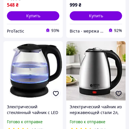
548
₴
999
₴
Купить
Купить
93%
92%
ProTactic
Віста - мережа будівельно-господарчих маркетів
Электрический
Электрический чайник из
стеклянный чайник с LED
нержавеющей стали 2л,
подсветкой Domotec MS
2000Вт, BITEK BT-7001 /
Готово к отправке
Готово к отправке
7910 1л 1650Вт
Электрочайник для дома