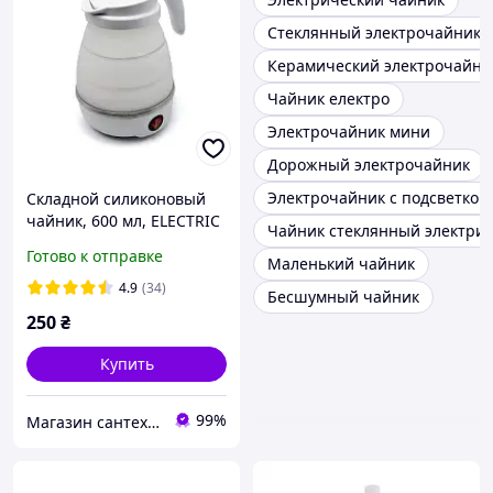
Стеклянный электрочайник
Керамический электрочайни
Чайник електро
Электрочайник мини
Дорожный электрочайник
Электрочайник с подсветкой
Складной силиконовый
чайник, 600 мл, ELECTRIC
Чайник стеклянный электри
KETTLE, дорожный
Готово к отправке
Маленький чайник
электрочайник
4.9
(34)
Бесшумный чайник
250
₴
Купить
99%
Магазин сантехники Eurotherm