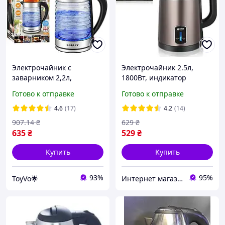
Электрочайник с
Электрочайник 2.5л,
заварником 2,2л,
1800Вт, индикатор
Серебристый /0,8л,
температуры воды, BITEK
Готово к отправке
Готово к отправке
1500Вт, SOKANY SK-09054
BT-7955, Коричневый /
/ Стеклянный чайник
Электрический чайник /
4.6
(17)
4.2
(14)
электрический
Дисковый чайник для
907
.14
₴
629
₴
дома
635
₴
529
₴
Купить
Купить
93%
95%
ToyVo🌟
Интернет магазин "eltim"