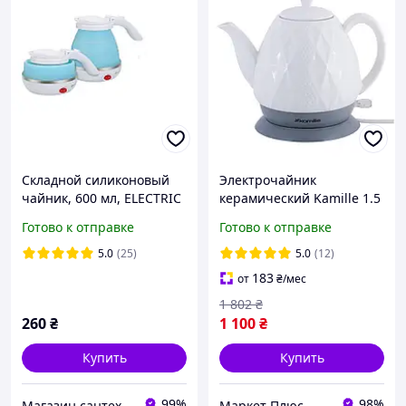
Складной силиконовый
Электрочайник
чайник, 600 мл, ELECTRIC
керамический Kamille 1.5
KETTLE, дорожный
л 1200 Вт (KM-1727)
Готово к отправке
Готово к отправке
электрочайник
5.0
(25)
5.0
(12)
183
от
₴
/мес
1 802
₴
260
₴
1 100
₴
Купить
Купить
99%
98%
Магазин сантехники Eurotherm
Маркет Плюс