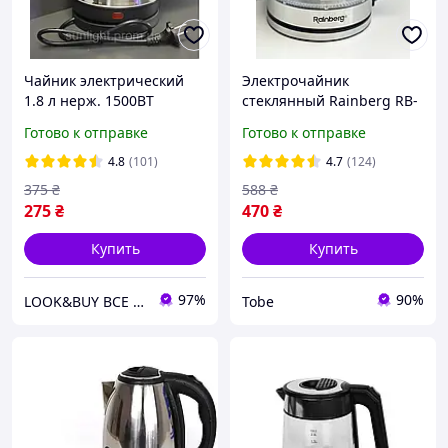
Чайник электрический
Электрочайник
1.8 л нерж. 1500ВТ
стеклянный Rainberg RB-
(12*5,15)
2251 1 л GS227
Готово к отправке
Готово к отправке
4.8
(101)
4.7
(124)
375
₴
588
₴
275
₴
470
₴
Купить
Купить
97%
90%
LOOK&BUY ВСЕ ДЛЯ ДОМУ
Tobe