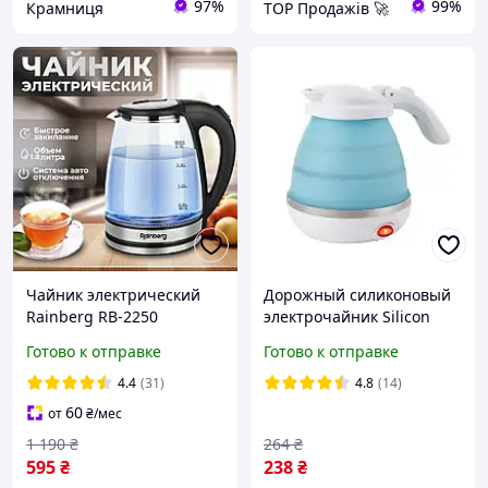
97%
99%
Крамниця
TOP Продажів 🚀
Чайник электрический
Дорожный силиконовый
Rainberg RB-2250
электрочайник Silicon
Стеклянный
Kettle 0.5 мл HP227
Готово к отправке
Готово к отправке
электрочайник 1.9л 2200
Вт с LED подсветкой
4.4
(31)
4.8
(14)
60
от
₴
/мес
1 190
₴
264
₴
595
₴
238
₴