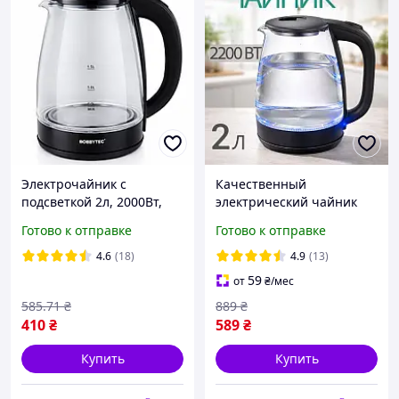
Электрочайник с
Качественный
подсветкой 2л, 2000Вт,
электрический чайник
BOBBYTEC GMC-310L,
2200 ВТ для дома,
Готово к отправке
Готово к отправке
Прозрачный /
стильный стеклянный
Электрочайник
электрочайники бытовой
4.6
(18)
4.9
(13)
стеклянный /
эл пром 2 Л
59
от
₴
/мес
Электрический чайник
585
.71
₴
889
₴
410
₴
589
₴
Купить
Купить