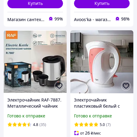
Купить
Купить
99%
98%
Магазин сантехники Eurotherm
Avoos'ka - магазин для Вашого дому та комфорту,)
Электрочайник RAF-7887.
Электрочайник
Металлический чайник
пластиковый белый с
0.5л. Мини чайник из
розовым 2000 Вт 1,8 л My
Готово к отправке
Готово к отправке
нержавеющей стали + 2
Chef MC-013_Pink
чашки
4.8
(35)
5.0
(7)
26
от
₴
/мес