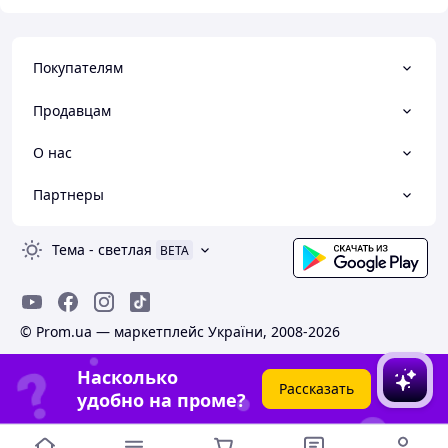
Покупателям
Продавцам
О нас
Партнеры
Тема
-
светлая
BETA
© Prom.ua — маркетплейс України, 2008-2026
Насколько
Рассказать
удобно на проме?