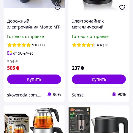
Дорожный
Электрочайник
электрочайник Monte MT-
металлический
1819, 0.65 л, 600 Вт,
качественный
Готово к отправке
Готово к отправке
компактный и легкий
нержавеющая сталь 2 л
чайник для поездок
2200W RAF R.7816
5.0
(11)
4.4
(28)
50
от
₴
/мес
594
₴
505
₴
237
₴
Купить
Купить
96%
90%
skovoroda.com.ua – все для кухни и дома
Sense