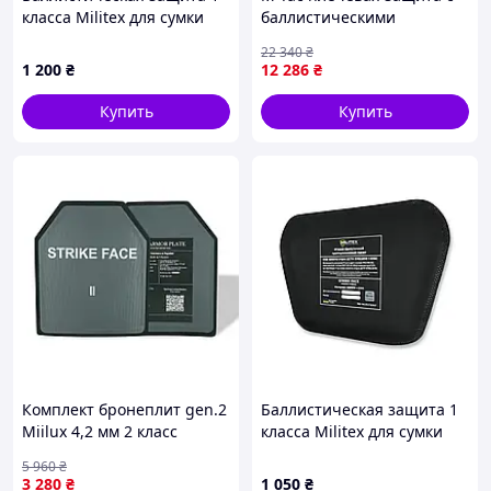
класса Militex для сумки
баллистическими
под защиту паха L
пакетами 2 класс (FMS)
22 340
₴
(28,9*16,8 см)
эргономическая (Пара)
1 200
₴
12 286
₴
Multicam
Купить
Купить
Комплект бронеплит gen.2
Баллистическая защита 1
Miilux 4,2 мм 2 класс
класса Militex для сумки
защиты
под защиту паха M
5 960
₴
(26,2*15,8 см)
3 280
₴
1 050
₴