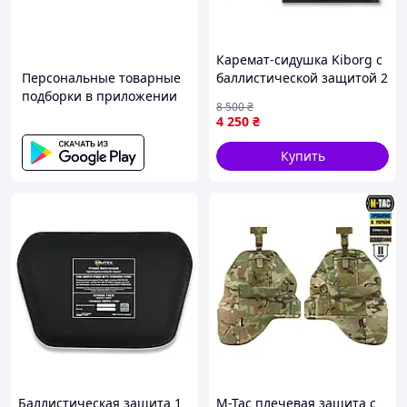
Каремат-сидушка Kiborg с
Персональные товарные
баллистической защитой 2
подборки в приложении
класс Militex Пиксель
8 500
₴
4 250
₴
Купить
Баллистическая защита 1
M-Tac плечевая защита с