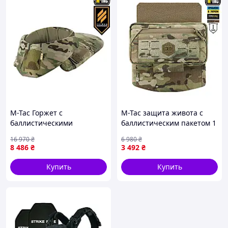
M-Tac Горжет с
M-Tac защита живота с
баллистическими
баллистическим пакетом 1
пакетами 1 класс защиты
класс защиты (BRONYX)
16 970
₴
6 980
₴
(FMS) Elite Gen.II Multicam
Multicam
8 486
₴
3 492
₴
Купить
Купить