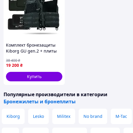
Комплект бронезащиты
Kiborg GU gen.2 + плиты
NIJ IV + пакеты Militex 2
38 400
₴
класса — Черный
19 200
₴
Мультикам
Купить
Популярные производители
в категории
Бронежилеты и бронеплиты
Kiborg
Lesko
Militex
No brand
M-Tac