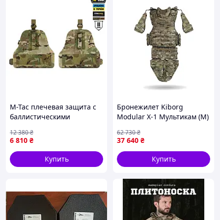
M-Tac плечевая защита с
Бронежилет Kiborg
баллистическими
Modular X-1 Мультикам (M)
пакетами 2 класс (FMS) для
с баллистической защитой
12 380
₴
62 730
₴
Cuirass Multicam
Militex (2 класс)
6 810
₴
37 640
₴
Купить
Купить