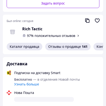
охоронних структур, а також для щоденного
Задать вопрос
використання у плитниках. ⭐ Переваги: Мала вага —
лише 1,9 кг при збереженні площі захисту 7,1 дм².
Інтегрований повсть і демпфер зменшують ризик
Был online:
сегодня
забороненої травми. Сумісність з більшістю
бронежилетів і стандартних плитників. Зручна для
Rich Tactic
тривалого носіння та активних завдань.
97% положительных отзывов
Каталог продавца
Отзывы о продавце
141
Конт
Доставка
Подписка на доставку Smart
Бесплатно
— в отделения Новой почты
Узнать больше
Нова Пошта