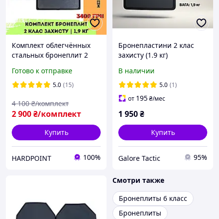
Комплект облегчённых
Бронепластини 2 клас
стальных бронеплит 2
захисту (1.9 кг)
класс защиты 1,9 кг Miilux
бронеплити 2 клас
Готово к отправке
В наличии
500. Легкие
бронепластины 2 класс
металлические
5.0
(15)
5.0
(1)
бронепластины в
195
от
₴
/мес
4 100
₴/комплект
бронежилет
2 900
₴/комплект
1 950
₴
Купить
Купить
100%
95%
HARDPOINT
Galore Tactic
Смотри также
Бронеплиты 6 класс
Бронеплиты