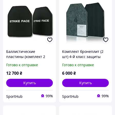
Баллистические
Комплект бронеплит (2
пластины (комплект 2
шт) 4-й класс защиты
шт.) NIJ IV (6 класс ДСТУ)
MARS 600 6мм, по 3.5 кг
Готово к отправке
Готово к отправке
вес одной шт. 2,8 кг
Al2O3+PE
12 700
₴
6 000
₴
Купить
Купить
99%
99%
SportHub
SportHub