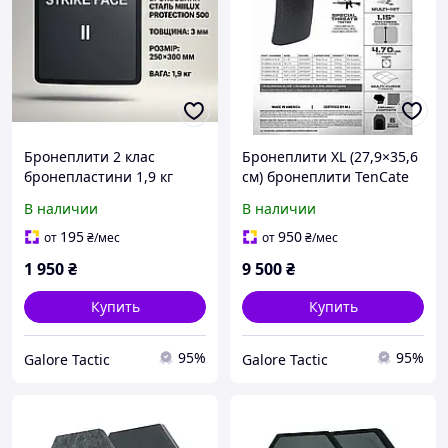
Бронеплити 2 клас
Бронеплити XL (27,9×35,6
бронепластини 1,9 кг
см) бронеплити TenCate
Бронепластина 2 класс
Level III+ SAPI XL UHMWPE
В наличии
В наличии
защиты (1.9 кг)
+ кераміка бронеплити
бронеплиты 2 класса
2,81 кг керамічні
195
950
от
₴
/мес
от
₴
/мес
защиты бронепластины 2
бронеплити США
1 950
₴
9 500
₴
класс
Купить
Купить
95%
95%
Galore Tactic
Galore Tactic