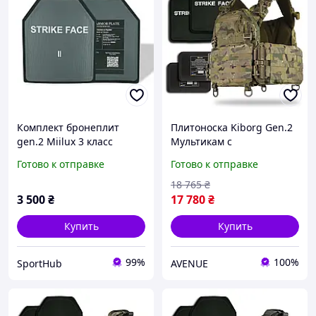
Комплект бронеплит
Плитоноска Kiborg Gen.2
gen.2 Miilux 3 класс
Мультикам с
защиты, по 2,9 кг
бронеплитами и
Готово к отправке
Готово к отправке
баллистической защитой
18 765
₴
3 500
₴
17 780
₴
Купить
Купить
99%
100%
SportHub
AVENUE