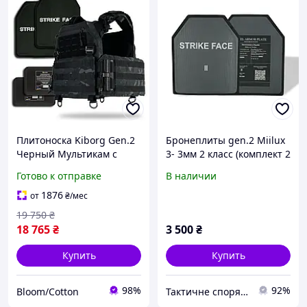
Плитоноска Kiborg Gen.2
Бронеплиты gen.2 Miilux
Черный Мультикам с
3- 3мм 2 класс (комплект 2
бронеплитами и
шт)
Готово к отправке
В наличии
баллистической защитой
1876
от
₴
/мес
19 750
₴
18 765
₴
3 500
₴
Купить
Купить
98%
92%
Bloom/Cotton
Тактичне спорядження