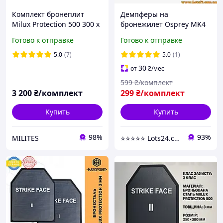
Комплект бронеплит
Демпферы на
Milux Protection 500 300 x
бронежилет Osprey MK4
250. 3мм, 2-й класс ДСТУ
MK3 MK2 2шт оригинал
Готово к отправке
Готово к отправке
демпфер для бронеплиты
5.0
(7)
5.0
(1)
30
от
₴
/мес
599
₴/комплект
3 200
₴/комплект
299
₴/комплект
Купить
Купить
98%
93%
MILITES
⭐️⭐️⭐️⭐️⭐️ Lots24.com.ua