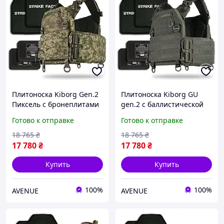
Плитоноска Kiborg Gen.2
Плитоноска Kiborg GU
Пиксель с бронеплитами
gen.2 с баллистической
и баллистической
защитой и бронеплитами
Готово к отправке
Готово к отправке
защитой
Khaki
18 765
₴
18 765
₴
17 780
₴
17 780
₴
Купить
Купить
100%
100%
AVENUE
AVENUE