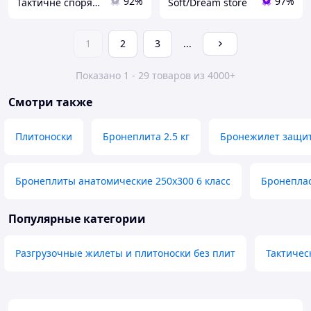
92%
97%
Тактичне спорядження
Soft/Dream store
1
2
3
...
Показано 1 - 29 товаров из 4000+
Смотри также
Плитоноски
Бронеплита 2.5 кг
Бронежилет защи
Бронеплиты анатомические 250х300 6 класс
Бронепла
Популярные категории
Разгрузочные жилеты и плитоноски без плит
Тактичес