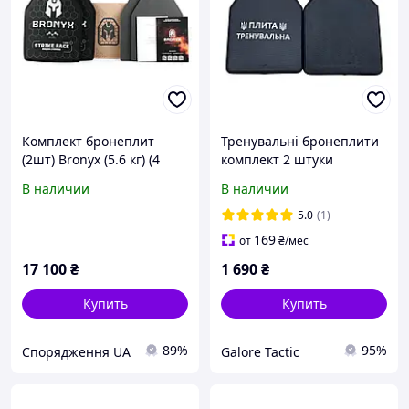
Комплект бронеплит
Тренувальні бронеплити
(2шт) Bronyx (5.6 кг) (4
комплект 2 штуки
класс) 270*330
бронеплити учбові
В наличии
В наличии
пластини для
бронежилета бронеплити
5.0
(1)
для плитоноски пластини
169
от
₴
/мес
17 100
₴
1 690
₴
Купить
Купить
89%
95%
Спорядження UA
Galore Tactic