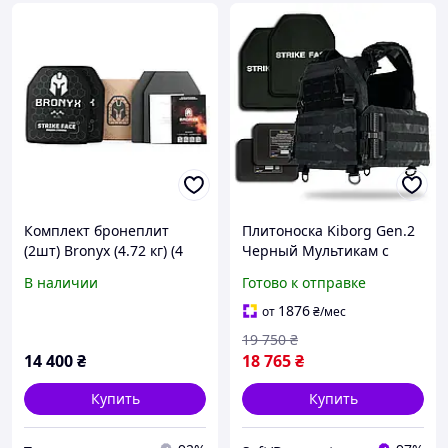
Комплект бронеплит
Плитоноска Kiborg Gen.2
(2шт) Bronyx (4.72 кг) (4
Черный Мультикам с
класс) 250*300
бронеплитами и
В наличии
Готово к отправке
баллистической защитой
1876
от
₴
/мес
19 750
₴
14 400
₴
18 765
₴
Купить
Купить