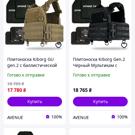
Плитоноска Kiborg GU
Плитоноска Kiborg Gen.2
gen.2 с баллистической
Черный Мультикам с
защитой и бронеплитами
бронеплитами и
Готово к отправке
Готово к отправке
Coyote
баллистической защитой
18 765
₴
17 780
₴
18 765
₴
Купить
Купить
100%
100%
AVENUE
AVENUE