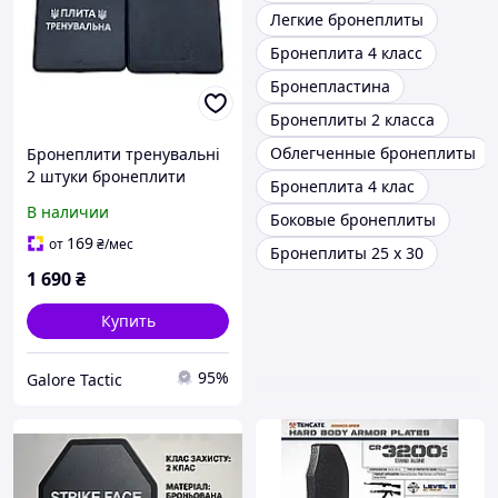
Легкие бронеплиты
Бронеплита 4 класс
Бронепластина
Бронеплиты 2 класса
Облегченные бронеплиты
Бронеплити тренувальні
2 штуки бронеплити
Бронеплита 4 клас
учбові бронепластини
В наличии
Боковые бронеплиты
для бронежилета
бронеплити для
169
от
₴
/мес
Бронеплиты 25 х 30
плитоноски пластини
1 690
₴
Купить
95%
Galore Tactic