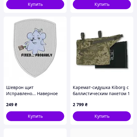
Купить
Купить
Шеврон щит
Каремат-сидушка Kiborg с
Исправлено... Наверное
баллистическим пакетом 1
класс защиты Militex
249
₴
2 799
₴
20mm Cordura Pixel
Купить
Купить