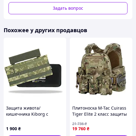
производитель Австрия, акт лаборатории мин
обороны также в наличии.
Задать вопрос
Отшиваем плитоноски разных вариантов, есть
тактические плитоноски образца США, одни из
лучших для мобильности и защиты военного.
Похожее у других продавцов
На пластины очень доступна цена, самая низкая
в Украине.
Не сравнивайте наши плиты, прошедшие все
лабораторные исследования и имеющие
документы университета Министерства обороны
с другими, самодельными, которые продают в
Интернете, с отстрелами где-то в поле с
непонятно из чего и присвоением класса «из
космоса»!
Только официальный документ подтвердит
Защита живота/
Плитоноска M-Tac Cuirass
подлинность предоставленной информации! Не
кишечника Kiborg с
Tiger Elite 2 класс защиты
идите на поводу у мошенников, жизнь очень
баллистической защитой 2
под бронеплиты ESAPI
ценна, чтобы доверять дилетантам!
21 736
₴
класс Militex Пиксель
Multicam XL/2XL {1057-
1 900
₴
19 760
₴
piho}