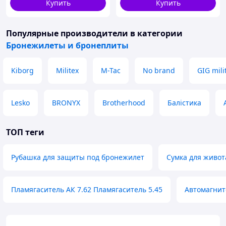
Купить
Купить
Популярные производители
в категории
Бронежилеты и бронеплиты
Kiborg
Militex
M-Tac
No brand
GIG mili
Lesko
BRONYX
Brotherhood
Балістика
ТОП теги
Рубашка для защиты под бронежилет
Сумка для живот
Пламягаситель АК 7.62 Пламягаситель 5.45
Автомагнито