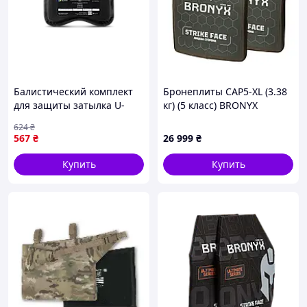
Балистический комплект
Бронеплиты CAP5-XL (3.38
для защиты затылка U-
кг) (5 класс) BRONYX
WIN, Black |neper-6741|
275*355 2шт
624
₴
567
₴
26 999
₴
Купить
Купить