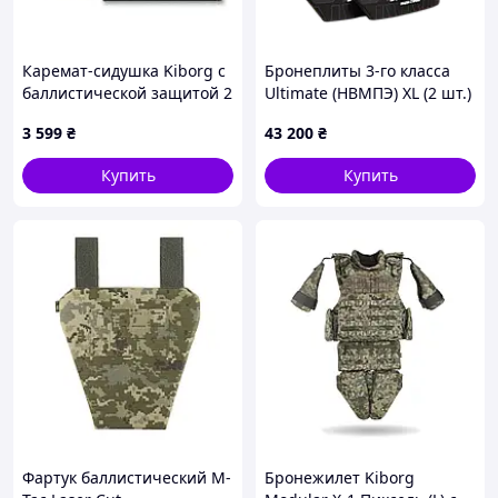
Каремат-сидушка Kiborg с
Бронеплиты 3-го класса
баллистической защитой 2
Ultimate (НВМПЭ) XL (2 шт.)
класс Militex Мультикам
BRONYX
3 599
₴
43 200
₴
Купить
Купить
Фартук баллистический M-
Бронежилет Kiborg