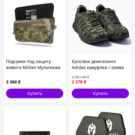
Подсумок под защиту
Кросівки демісезонні
живота Militex Мультикам
Adidas камуфляж / олива
из Cordura original USA (M)
2 961
.40
₴
с баллистической защитой
3 300
₴
2 278
₴
2 класса
Купить
Купить