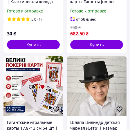
| Классическая колода
карты Гиганты Jumbo
для игры
28х20 см 54 шт колода
Готово к отправке
Готово к отправке
формата А4 для шоу и
подарков
68
5.0
(1)
от
₴
/мес
750
₴
30
₴
682
.50
₴
Купить
Купить
Гигантские игральные
Шляпа Цилиндр детская
карты 17,8×13 см 54 шт |
черная (фетр) | Размер