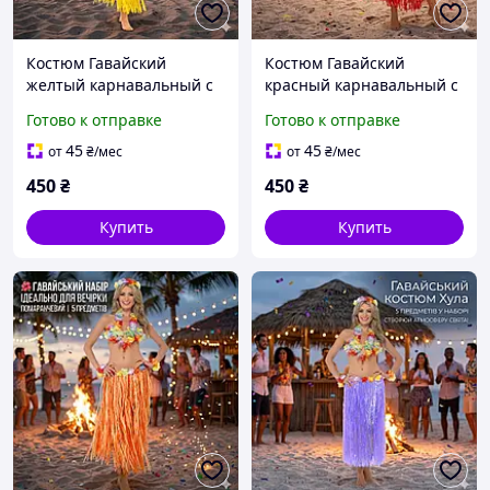
Костюм Гавайский
Костюм Гавайский
желтый карнавальный с
красный карнавальный с
юбкой Хулла 75 см |
юбкой Хулла 75 см |
Готово к отправке
Готово к отправке
Гавайский набор с
Гавайский набор с
цветами для вечеринки
цветами для вечеринки
45
45
от
₴
/мес
от
₴
/мес
450
₴
450
₴
Купить
Купить