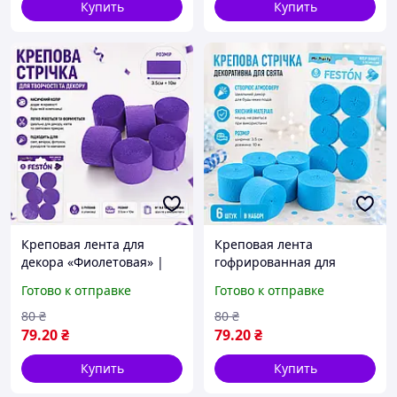
Купить
Купить
Креповая лента для
Креповая лента
декора «Фиолетовая» |
гофрированная для
3,5 см х 10 м | Набор 6
декора (3.5 см х 10 м) |
Готово к отправке
Готово к отправке
шт.
Голубая 6шт/уп
80
₴
80
₴
79
.20
₴
79
.20
₴
Купить
Купить