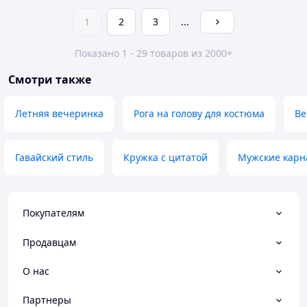
1
2
3
...
Показано 1 - 29 товаров из 2000+
Смотри также
Летняя вечеринка
Рога на голову для костюма
Ве
Гавайский стиль
Кружка с цитатой
Мужские карн
Покупателям
Продавцам
О нас
Партнеры