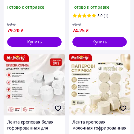
х 10 м | Набор 6 шт.
декора 2,5 см х 10м 6шт/
Готово к отправке
Готово к отправке
уп
5.0
(1)
80
₴
75
₴
79
.20
₴
74
.25
₴
Купить
Купить
Лента креповая белая
Лента креповая
гофрированная для
молочная гофрированная
декора 6 шт/уп.
2,5см х 10 м 6шт/уп