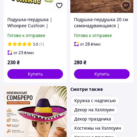
Подушка-пердушка |
Подушка-пердушка 20 см
Whoopee Cushion |
самонадувающаяся |
подушка для
шустрая подушка для
Готово к отправке
Готово к отправке
розыгрышей 16 см
разыгрышей желтая
28
5.0
(1)
от
₴
/мес
23
от
₴
/мес
230
₴
280
₴
Купить
Купить
Смотри также
Кружка с надписью
Декор на Хэллоуин
Декор праздника
Костюмы на Хэллоуин