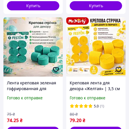
Купить
Купить
Лента креповая зеленая
Креповая лента для
гофрированная для
декора «Желтая» | 3,5 см
декора 2.5см х 10 м 6шт/
х 10 м | Набор 6 шт.
Готово к отправке
Готово к отправке
уп
5.0
(1)
75
₴
80
₴
74
.25
₴
79
.20
₴