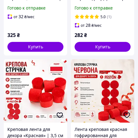
Большие карты для игр,
54-56
Готово к отправке
Готово к отправке
вечеринок
32
от
₴
/мес
5.0
(1)
28
от
₴
/мес
325
₴
282
₴
Купить
Купить
Креповая лента для
Лента креповая красная
декора «Красная» | 3,5 см
гофрированная для