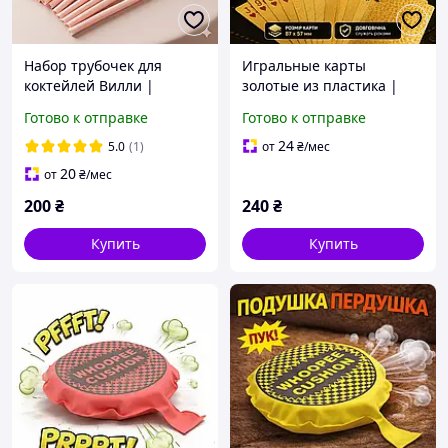
Набор трубочек для
Игральные карты
коктейлей Вилли |
золотые из пластика |
Трубочки для напитков в
колода 36 карт
Готово к отправке
Готово к отправке
виде пениса 10 шт в
наборе
24
5.0
(1)
от
₴
/мес
20
от
₴
/мес
200
₴
240
₴
Купить
Купить