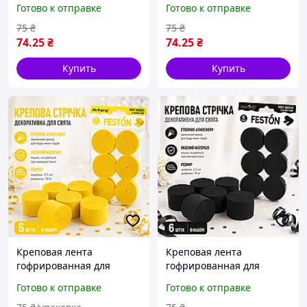
Готово к отправке
Готово к отправке
2,5см×10м
75
₴
75
₴
74
.25
₴
74
.25
₴
Купить
Купить
Креповая лента
Креповая лента
гофрированная для
гофрированная для
декора (2.5 см х 10 м) |
декора (2.5 см х 10 м) |
Готово к отправке
Готово к отправке
Желтая 6 шт/уп
Черная 6шт/уп