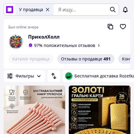
У продавца
Был online:
вчера
ПриколХолл
97% положительных отзывов
Каталог продавца
Отзывы о продавце
491
Конт
Фильтры
Бесплатная доставка Rozetk