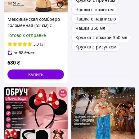
Кружки с принтом
Чашки с принтом
Чашка с надписью
Мексиканская сомбреро
соломенная (55 см) с
Чашка 350 мл
кисточками | Аксессуар
Готово к отправке
Кружка с ложкой 350 мл
для мексиканской
вечеринки
5.0
(2)
Кружка с рисунком
68
от
₴
/мес
680
₴
Купить