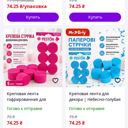
75
₴/упаковка
75
₴
74
.25
₴/упаковка
74
.25
₴
Купить
Купить
Креповая лента
Креповая лента для
гофрированная для
декора | Небесно-голубая
декора (2.5 см х 10 м) |
| 2,5 см x 10 м
Готово к отправке
Готово к отправке
Розово-малиновая 6 шт/
уп
75
₴
75
₴
74
.25
₴
74
.25
₴