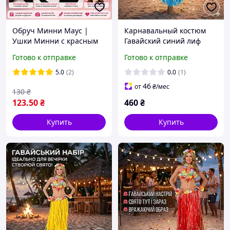
Обруч Минни Маус |
Карнавальный костюм
Ушки Минни с красным
Гавайский синий лиф
бантом в горошек
юбка лея венок браслеты
Готово к отправке
Готово к отправке
| Набор для пляжной
вечеринки Хула
5.0
(2)
0.0
(1)
46
от
₴
/мес
130
₴
123
.50
₴
460
₴
Купить
Купить