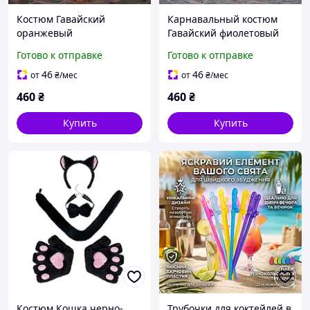
Костюм Гавайский
Карнавальный костюм
оранжевый
Гавайский фиолетовый
карнавальный с юбкой
лиф юбка лея венок
Готово к отправке
Готово к отправке
Хулла 75 см | Гавайский
браслеты | Набор для
набор с цветами для
пляжной вечеринки Хула
46
46
от
₴
/мес
от
₴
/мес
вечеринки
460
₴
460
₴
Купить
Купить
Костюм Кошка черно-
Трубочки для коктейлей в