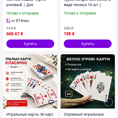
розовый | Для
виде пениса 10 шт |
карнавала, Хэллоуина и
Соломинки для
Готово к отправке
Готово к отправке
тематических праздников
девичника и вечеринки
18+
67
от
₴
/мес
719
₴
200
₴
668
.67
₴
198
₴
Купить
Купить
Игральные карты 36 карт
Огромные игральные