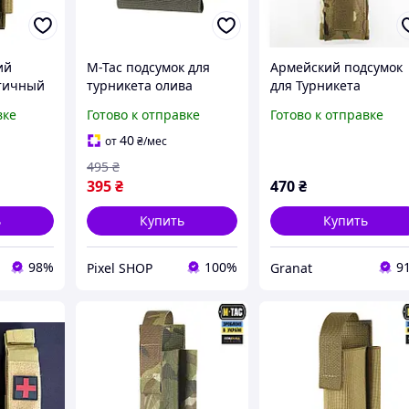
ий
M-Tac подсумок для
Армейский подсумок
стичный
турникета олива
для Турникета
 для
эластичный на
Мультикам для
вке
Готово к отправке
Готово к отправке
olle
липучке Gen.III Ranger
военных
Green, армейский
40
от
₴
/мес
подсумок под турникет
495
₴
395
₴
470
₴
ь
Купить
Купить
98%
100%
9
Pixel SHOP
Granat