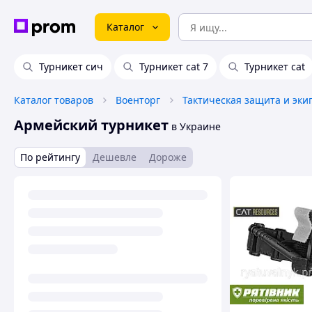
Каталог
Турникет сич
Турникет cat 7
Турникет cat
Каталог товаров
Военторг
Тактическая защита и эки
Армейский турникет
в Украине
По рейтингу
Дешевле
Дороже