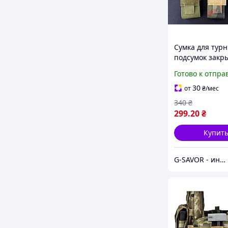
Сумка для тур
подсумок закр
под турникет 
Готово к отпра
с молле подсум
турникета арм
30
от
₴
/мес
340
₴
299
.20
₴
Купит
G-SAVOR - интернет-магазин сумок, обуви и аксессуаров