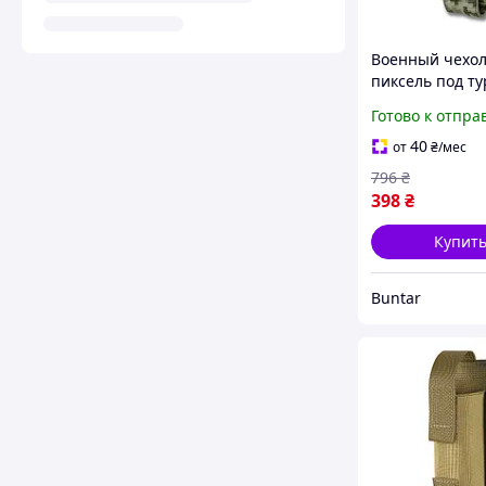
Военный чехо
пиксель под т
ножниц марке
Готово к отпра
армейский с
креплением м
40
от
₴
/мес
BUN-209
796
₴
398
₴
Купит
Buntar