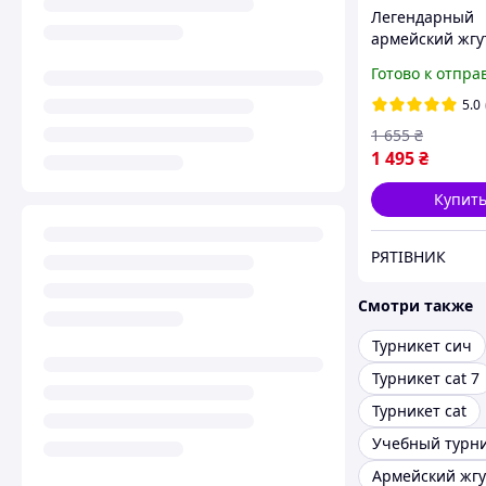
Легендарный
армейский жгут
турникет С-A-T
Готово к отпра
Gen 7). ОРИГИ
100% США. НЕ 
5.0
(ТЖТ)
1 655
₴
1 495
₴
Купит
РЯТІВНИК
Смотри также
Турникет сич
Турникет cat 7
Турникет cat
Учебный турн