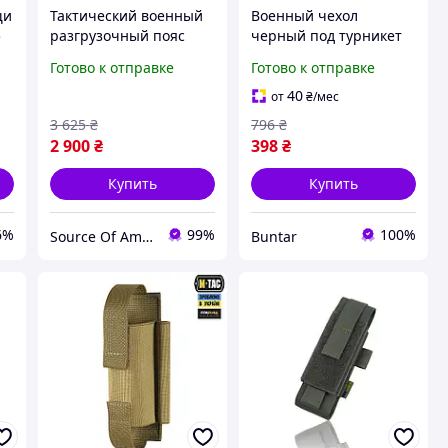
щи
Тактический военный
Военный чехол
5
разгрузочный пояс
черный под турникет
РПС в сборе Пиксель с
ножниц маркера
Готово к отправке
Готово к отправке
подсумками под
армейский с
турникет рацию
креплением молле
40
от
₴
/мес
аптечкой армейский
BUN-197
3 625
₴
796
₴
комплект
2 900
₴
398
₴
Купить
Купить
6%
99%
100%
Source Of Ammunition
Buntar