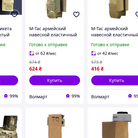
никета
M-Tac армейский
M-Tac армейский
ытый
навесной еластичный
навесной еластичны
подсумок
подсумок мультикам
подсумок койот для
вке
Готово к отправке
Готово к отправке
ок для
для турникета на Molle
турникета на Molle
ейский
Gen.III Multicam
Gen.III Coyote
62
42
от
₴
/мес
от
₴
/мес
674
₴
573
₴
624
₴
416
₴
ь
Купить
Купить
99%
99%
9
Волмарт
Волмарт