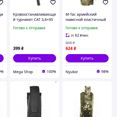
щи
Кровоостанавливающи
M-Tac армейский
5
й турникет CAT 3,8×95
навесной еластичный
см с пластиковой
подсумок мультикам
Готово к отправке
Готово к отправке
палочкой и липучкой
для турникета на Molle
жгут армейского
Gen.III Multicam
62
от
₴
/мес
образца для
808
₴
экстренной помощи
399
₴
624
₴
Купить
Купить
0%
100%
98%
Mega Shop
Nyukor