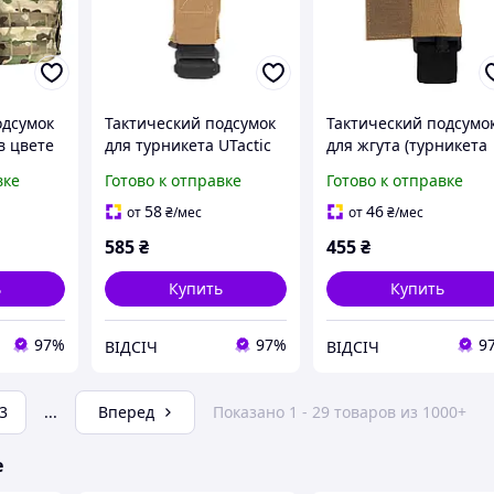
одсумок
Тактический подсумок
Тактический подсумо
в цвете
для турникета UTactic
для жгута (турникета
кий,
Fast TQ в цвете Койот
SICH, CAT) UTactic
вке
Готово к отправке
Готово к отправке
дёжный,
для CAT, SOFT
Dagger Alpha в цвете
й
армейский, надёжный,
Койот армейский,
58
46
от
₴
/мес
от
₴
/мес
универса
надёжный
585
₴
455
₴
ь
Купить
Купить
97%
97%
9
ВІДСІЧ
ВІДСІЧ
3
...
Вперед
Показано 1 - 29 товаров из 1000+
е