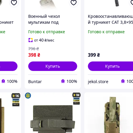
л
Военный чехол
Кровоостанавливаю
урникет
мультикам под
й турникет CAT 3,8×9
ра
турникет ножниц
см с пластиковой
вке
Готово к отправке
Готово к отправке
маркера армейский с
палочкой и липучкой
олле
креплением молле
жгут армейского
40
от
₴
/мес
BUN-213
образца для
796
₴
экстренной помощи
398
₴
399
₴
ь
Купить
Купить
100%
100%
10
Buntar
jekol.store