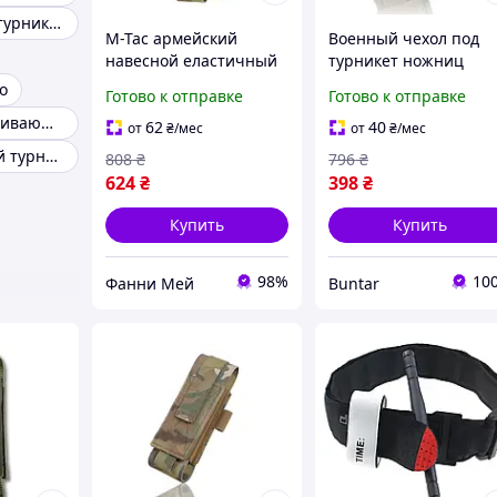
Медицинский турникет
M-Tac армейский
Военный чехол под
навесной еластичный
турникет ножниц
подсумок мультикам
маркера армейский
o
Готово к отправке
Готово к отправке
для турникета на Molle
койот с креплением
Кровоостанавливающий турникет
Gen.III Multicam
молле BUN-201
62
40
от
₴
/мес
от
₴
/мес
Металлический турникет
808
₴
796
₴
624
₴
398
₴
Купить
Купить
98%
10
Фанни Мей
Buntar