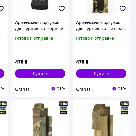
Армейский подсумок
Армейский подсумок
для Турникета Черный
для Турникета Пиксель
для военных
для военных
Готово к отправке
Готово к отправке
470
₴
470
₴
Купить
Купить
1%
91%
91%
Granat
Granat