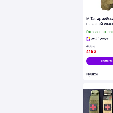
M-Tac армейск
навесной ела
подсумок койот
Готово к отпра
турникета на M
Gen.III Coyote
42
от
₴
/мес
468
₴
416
₴
Купит
Nyukor