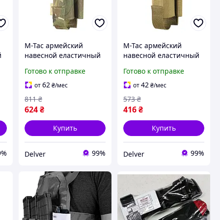
M-Tac армейский
M-Tac армейский
й
навесной еластичный
навесной еластичный
подсумок мультикам
подсумок койот для
Готово к отправке
Готово к отправке
для турникета на Molle
турникета на Molle
Gen.III Multicam
Gen.III Coyote
62
42
от
₴
/мес
от
₴
/мес
811
₴
573
₴
624
₴
416
₴
Купить
Купить
9%
99%
99%
Delver
Delver