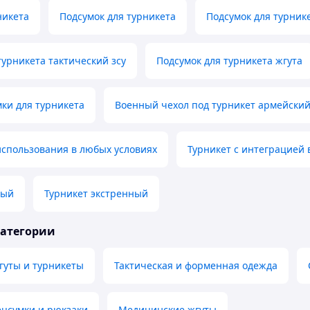
никета
Подсумок для турникета
Подсумок для турник
турникета тактический зсу
Подсумок для турникета жгута
ки для турникета
Военный чехол под турникет армейски
использования в любых условиях
Турникет с интеграцией 
ный
Турникет экстренный
категории
гуты и турникеты
Тактическая и форменная одежда
ецсумки и рюкзаки
Медицинские жгуты