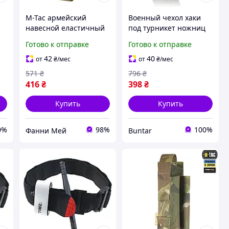
M-Tac армейский
Военный чехол хаки
навесной еластичный
под турникет ножниц
подсумок койот для
маркера армейский с
Готово к отправке
Готово к отправке
турникета на Molle
креплением молле
Gen.III Coyote
BUN-205
42
40
от
₴
/мес
от
₴
/мес
571
₴
796
₴
416
₴
398
₴
Купить
Купить
0%
98%
100%
Фанни Мей
Buntar