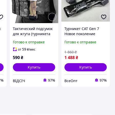
к
Тактический подсумок
Турникет CAT Gen 7
для жгута (турникета
Новое поколение
SICH, CAT) UTactic
ОРИГИНАЛ США
Готово к отправке
Готово к отправке
Dagger Alpha в цвете
чёрный, Армейский
Мультикам армейский
жгут
59
от
₴
/мес
1 860
₴
кровоостанавливающи
590
₴
1 488
₴
й тактический, вес
Купить
Купить
7%
97%
97%
ВІДСІЧ
ВсеОпт