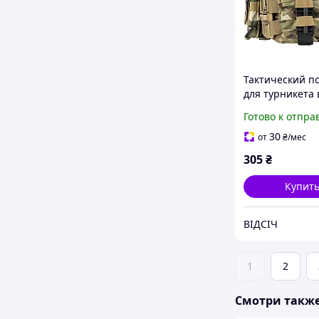
Тактический п
для турникета 
Койот тактичес
Готово к отпра
армейский, на
универсальны
30
от
₴
/мес
305
₴
Купит
ВІДСІЧ
1
2
Смотри такж