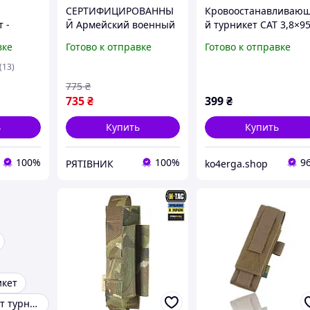
СЕРТИФИЦИРОВАННЫ
Кровоостанавливаю
 -
Й Армейский военный
й турникет CAT 3,8×9
 (CAT
медицинский жгут-
см с пластиковой
вке
Готово к отправке
Готово к отправке
НАЛ
турникет ДНІПРО (ген
палочкой и липучкой
КИТАЙ!!!
2) с метал.
жгут армейского
(13)
воротком.ОРИГИНАЛ
образца для
775
₴
(TЖТ)
экстренной помощи
735
₴
399
₴
ь
Купить
Купить
100%
100%
9
РЯТІВНИК
ko4erga.shop
икет
Армейский жгут турникет