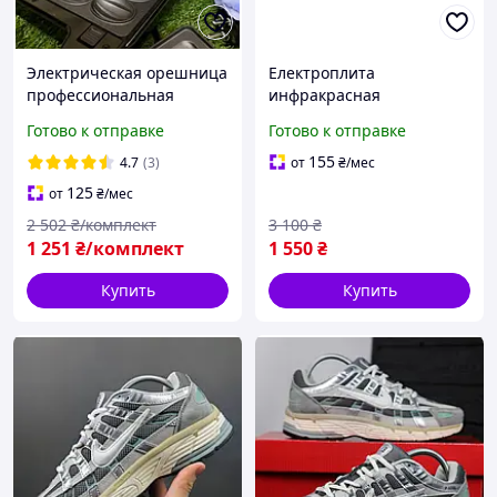
Электрическая орешница
Електроплита
профессиональная
инфракрасная
Domotec 4в1 с
одноконфорочная
Готово к отправке
Готово к отправке
антипригарными
Crownberg,
панелями BLK-765
Электрические плиты
155
4.7
(3)
от
₴
/мес
настольные ODN BLK-664
125
от
₴
/мес
2 502
₴/комплект
3 100
₴
1 251
₴/комплект
1 550
₴
Купить
Купить