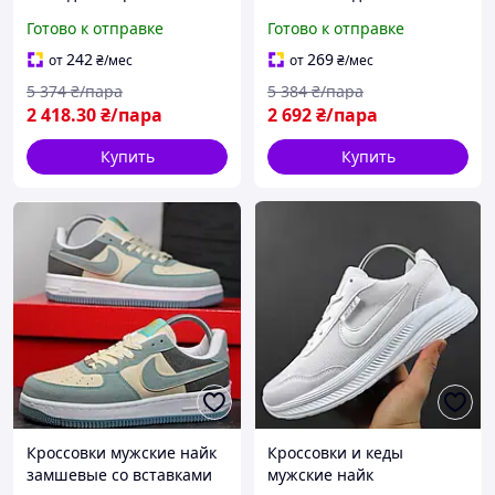
замшевые для мужчин
повседневной носки BLK-
Готово к отправке
Готово к отправке
BLK-92
93
242
269
от
₴
/мес
от
₴
/мес
5 374
₴/пара
5 384
₴/пара
2 418
.30
₴/пара
2 692
₴/пара
Купить
Купить
Кроссовки мужские найк
Кроссовки и кеды
замшевые со вставками
мужские найк