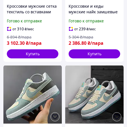
Кроссовки мужские сетка
Кроссовки и кеды
текстиль со вставками
мужские найк замшевые
кожи найк BLK-24
BLK-85
Готово к отправке
Готово к отправке
310
239
от
₴
/мес
от
₴
/мес
6 894
₴/пара
5 304
₴/пара
3 102
.30
₴/пара
2 386
.80
₴/пара
Купить
Купить