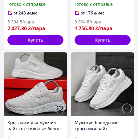
кожи BLK-94
текстильные белые BLK-
Готово к отправке
Готово к отправке
115
243
176
от
₴
/мес
от
₴
/мес
5 394
₴/пара
3 904
₴/пара
2 427
.30
₴/пара
1 756
.80
₴/пара
Купить
Купить
Кроссовки для мужчин
Мужские брендовые
найк текстильные белые
кроссовки найк
BLK-116
текстильные белые BLK-