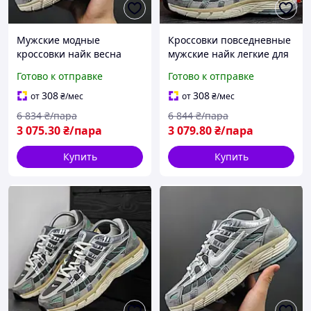
Мужские модные
Кроссовки повседневные
кроссовки найк весна
мужские найк легкие для
лето BLK-18
спорта комбинированные
Готово к отправке
Готово к отправке
BLK-19
308
308
от
₴
/мес
от
₴
/мес
6 834
₴/пара
6 844
₴/пара
3 075
.30
₴/пара
3 079
.80
₴/пара
Купить
Купить