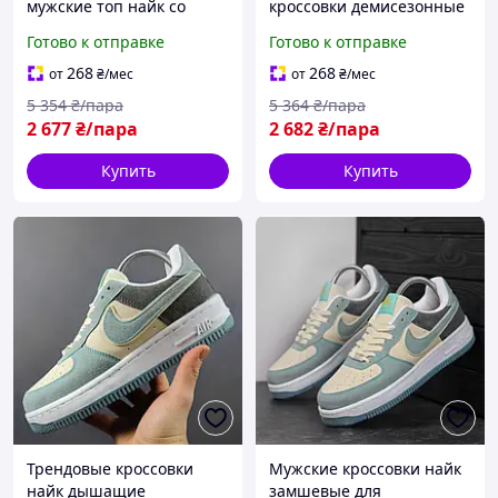
мужские топ найк со
кроссовки демисезонные
вставками кожи BLK-90
замшевые найк BLK-91
Готово к отправке
Готово к отправке
268
268
от
₴
/мес
от
₴
/мес
5 354
₴/пара
5 364
₴/пара
2 677
₴/пара
2 682
₴/пара
Купить
Купить
Трендовые кроссовки
Мужские кроссовки найк
найк дышащие
замшевые для