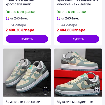
кроссовки найк
мужские найк легкие
замшевые со вставками
замшевые BLK-89
Готово к отправке
Готово к отправке
кожи BLK-88
240
240
от
₴
/мес
от
₴
/мес
5 334
₴/пара
5 344
₴/пара
2 400
.30
₴/пара
2 404
.80
₴/пара
Купить
Купить
Замшевые кроссовки
Мужские молодежные