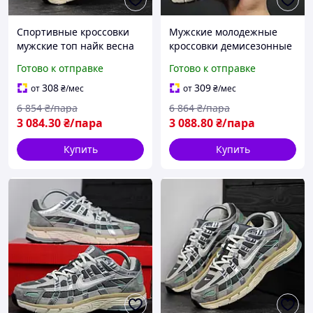
Спортивные кроссовки
Мужские молодежные
мужские топ найк весна
кроссовки демисезонные
лето BLK-20
найк BLK-21
Готово к отправке
Готово к отправке
308
309
от
₴
/мес
от
₴
/мес
6 854
₴/пара
6 864
₴/пара
3 084
.30
₴/пара
3 088
.80
₴/пара
Купить
Купить