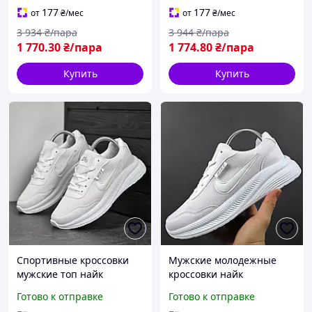
177
177
от
₴
/мес
от
₴
/мес
3 934
₴/пара
3 944
₴/пара
1 770
.30
₴/пара
1 774
.80
₴/пара
Купить
Купить
Спортивные кроссовки
Мужские молодежные
мужские топ найк
кроссовки найк
текстильные белые BLK-
демисезонные
Готово к отправке
Готово к отправке
120
текстильные белые BLK-