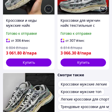
Кроссовки и кеды
Кроссовки для мужчин
мужские найк
найк текстильные с
комбинированные со
сеткой BLK-16
Готово к отправке
Готово к отправке
вставками кожи BLK-15
306
307
от
₴
/мес
от
₴
/мес
6 804
₴/пара
6 814
₴/пара
3 061
.80
₴/пара
3 066
.30
₴/пара
Купить
Купить
Смотри также
Кроссовки мужские легкие
Кроссовки мужские топ
Легкие кроссовки для спорта
Трендовые кроссовки для м