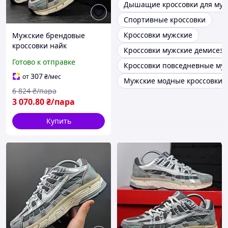
Дышащие кроссовки для му
Спортивные кроссовки
Кроссовки мужские
Мужские брендовые
кроссовки найк
Кроссовки мужские демисез
комбинированные весна-
Готово к отправке
Кроссовки повседневные му
лето BLK-17
307
от
₴
/мес
Мужские модные кроссовки
6 824
₴/пара
3 070
.80
₴/пара
Купить