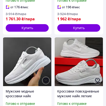
Готово к отправке
Готово к отправке
117
176
196
от
₴
/мес
от
₴
/мес
3 914
₴/пара
3 924
₴/пара
1 761
.30
₴/пара
1 962
₴/пара
Купить
Купить
Мужские модные
Кроссовки повседневные
кроссовки найк
мужские найк легкие
текстильные белые BLK-
текстильные белые BLK-
Готово к отправке
Готово к отправке
118
119