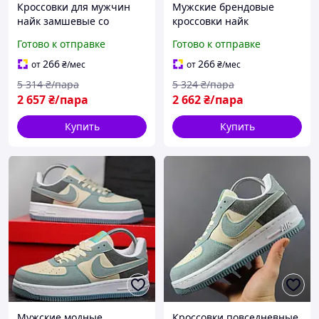
Кроссовки для мужчин
Мужские брендовые
найк замшевые со
кроссовки найк
вставками кожи BLK-86
замшевые со вставками
Готово к отправке
Готово к отправке
кожи BLK-87
266
266
от
₴
/мес
от
₴
/мес
5 314
₴/пара
5 324
₴/пара
2 657
₴/пара
2 662
₴/пара
Купить
Купить
Мужские модные
Кроссовки повседневные