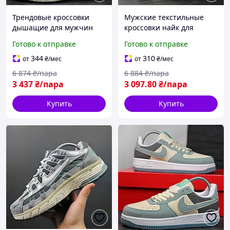
Трендовые кроссовки
Мужские текстильные
дышащие для мужчин
кроссовки найк для
найк на весну BLK-22
повседневной носки BLK-
Готово к отправке
Готово к отправке
23
344
310
от
₴
/мес
от
₴
/мес
6 874
₴/пара
6 884
₴/пара
3 437
₴/пара
3 097
.80
₴/пара
Купить
Купить