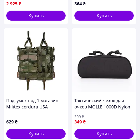
2 925
₴
364
₴
Купить
Купить
Подсумок под 1 магазин
Тактический чехол для
Militex cordura USA
очков MOLLE 1000D Nylon
(Мультикам)
ударопрочный черный
399
₴
17×8×5 см JGGW_349
629
₴
349
₴
Купить
Купить