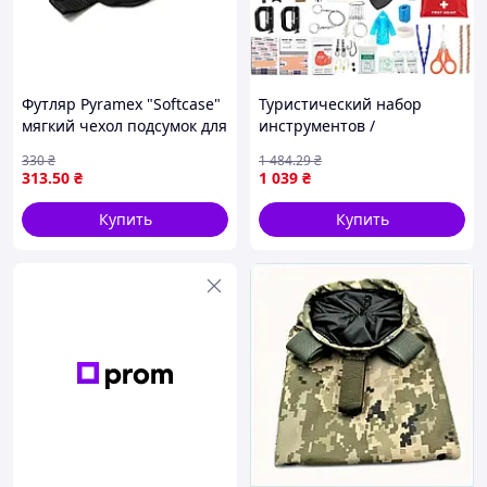
Футляр Pyramex "Softcase"
Туристический набор
мягкий чехол подсумок для
инструментов /
очков _mx
Тактический подсумок-
330
₴
1 484
.29
₴
аптечка, Хаки / Набор для
313
.50
₴
1 039
₴
выживания 60 предметов
Купить
Купить