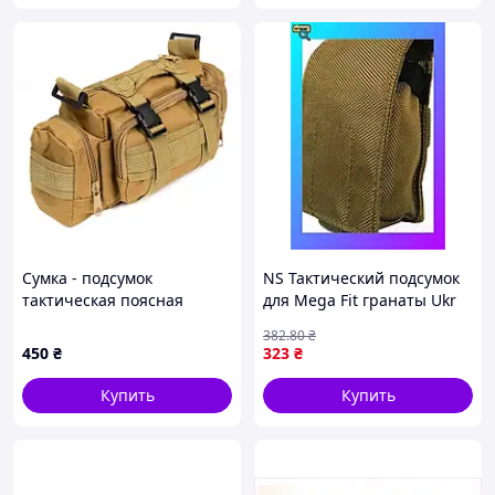
Сумка - подсумок
NS Тактический подсумок
тактическая поясная
для Mega Fit гранаты Ukr
Tactical военная, сумка
Military койот Nes22/Q
382
.80
₴
нагрудная с ремнем на
450
₴
323
₴
плечо 5 литров кордура
Купить
Купить