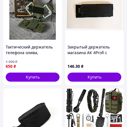
Тактический держатель
Закрытый держатель
телефона олива,
магазина АК 4Profi с
крепление телефона на
язычком 863B6B371A
1 300
₴
плитоноску, подсумок
650
₴
146
.30
₴
держатель смартфона
Lp0ty
Купить
Купить