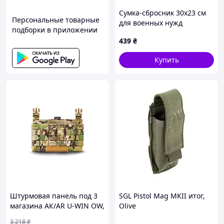
Сумка-сбросник 30х23 см
Персональные товарные
для военных нужд
подборки в приложении
камуфляж, 7X84T7437
439
₴
Купить
Штурмовая панель под 3
SGL Pistol Mag MKII итог,
магазина АК/AR U-WIN OW,
Olive
MultiCam {6742-piho}
3 218
₴