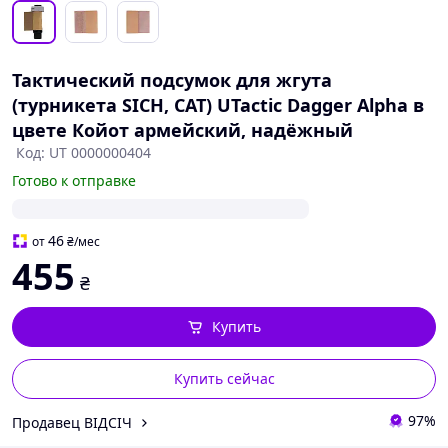
Тактический подсумок для жгута
(турникета SICH, CAT) UTactic Dagger Alpha в
цвете Койот армейский, надёжный
Код: UT 0000000404
Готово к отправке
46
от
₴
/мес
455
₴
Купить
Купить сейчас
97%
Продавец ВІДСІЧ