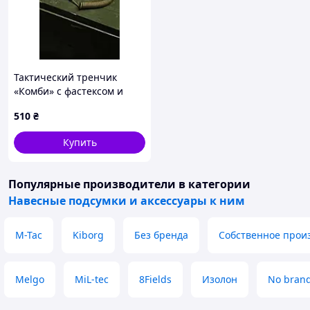
Тактический тренчик
«Комби» с фастексом и
карабином
510
₴
(быстросъёмный,
спиральный, D-кольцо, 3
Купить
мм, 47 см, Койот) ТМ C&M
Tactical
Популярные производители
в категории
Навесные подсумки и аксессуары к ним
M-Tac
Kiborg
Без бренда
Собственное прои
Melgo
MiL-tec
8Fields
Изолон
No bran