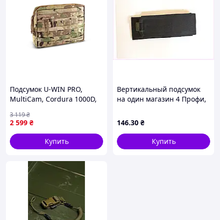
Подсумок U-WIN PRO,
Вертикальный подсумок
MultiCam, Cordura 1000D,
на один магазин 4 Профи,
25x20x5 см, бренд
E86363T71
3 119
₴
Украина, карман для
2 599
₴
146
.30
₴
баллистического пакета
Купить
Купить