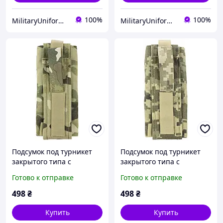
100%
100%
MilitaryUniformUA
MilitaryUniformUA
Подсумок под турникет
Подсумок под турникет
закрытого типа с
закрытого типа с
креплением для ножниц
креплением для ножниц
Готово к отправке
Готово к отправке
Кордура Мультикам,
Кордура Пиксель, чехол
чехол для турникета ЗСУ
для турникета ЗСУ CS
498
₴
498
₴
CS
Купить
Купить