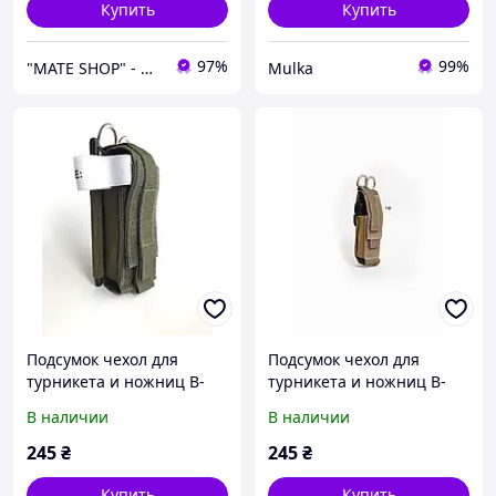
Купить
Купить
97%
99%
"MATE SHOP" - интернет-магазин для сильных духом!
Mulka
Подсумок чехол для
Подсумок чехол для
турникета и ножниц B-
турникета и ножниц B-
Gear case хаки
Gear case койот
В наличии
В наличии
245
₴
245
₴
Купить
Купить