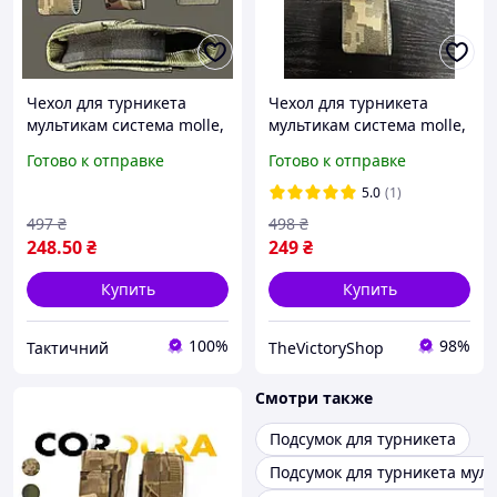
Чехол для турникета
Чехол для турникета
мультикам система molle,
мультикам система molle,
подсумок для турникета
подсумок для турникета
Готово к отправке
Готово к отправке
жгута чехол под турникет
жгута чехол под турникет
Ne2kx
frocgs
5.0
(1)
497
₴
498
₴
248
.50
₴
249
₴
Купить
Купить
100%
98%
Тактичний
TheVictoryShop
Смотри также
Подсумок для турникета
Подсумок для турникета мул