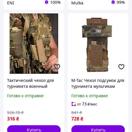
100%
99%
ENI
Mulka
Тактический чехол для
M-Tac Чехол подсумок для
турникета военный
турникета мультикам
подсумок для
Gen.3 Multicam
Готово к отправке
Готово к отправке
кровоостанавливающего
жгута держатель аптечки
73
от
₴
/мес
МШоп1
526
.70
₴
841
₴
316
₴
728
₴
Купить
Купить