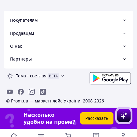
Покупателям
Продавцам
О нас
Партнеры
Тема
-
светлая
BETA
© Prom.ua — маркетплейс України, 2008-2026
Насколько
Рассказать
удобно на проме?