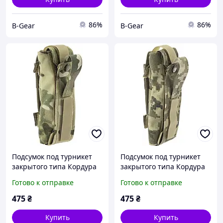
86%
86%
B-Gear
B-Gear
Подсумок под турникет
Подсумок под турникет
закрытого типа Кордура
закрытого типа Кордура
Мультикам, тактический
Пиксель, тактический
Готово к отправке
Готово к отправке
чехол для турникета CS
чехол для турникета CS
475
₴
475
₴
Купить
Купить