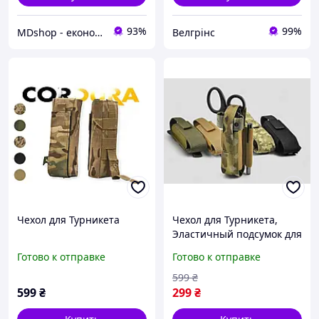
93%
99%
MDshop - економія поруч
Велгрінс
Чехол для Турникета
Чехол для Турникета,
Эластичный подсумок для
турникета
Готово к отправке
Готово к отправке
599
₴
599
₴
299
₴