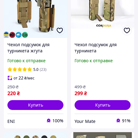
Чехол подсумок для
Чехол подсумок для
турникета жгута
турникета
эластичний
Готово к отправке
Готово к отправке
5.0
(23)
22
от
₴
/мес
250
₴
499
₴
220
₴
299
₴
Купить
Купить
100%
91%
ENI
Your Mate