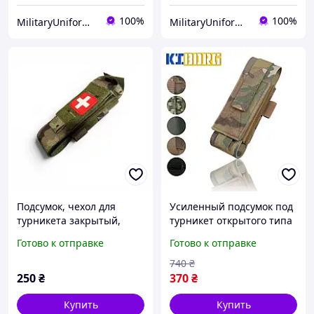
100%
100%
MilitaryUniformUA
MilitaryUniformUA
Подсумок, чехол для
Усиленный подсумок под
турникета закрытый,
турникет открытого типа
мультикам
мультикам, чехол для
Готово к отправке
Готово к отправке
турникета крипление
MOLLE
740
₴
250
₴
370
₴
Купить
Купить