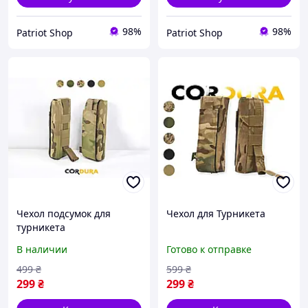
98%
98%
Patriot Shop
Patriot Shop
Чехол подсумок для
Чехол для Турникета
турникета
В наличии
Готово к отправке
499
₴
599
₴
299
₴
299
₴