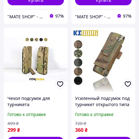
Купить
Купить
97%
97%
"MATE SHOP" - интернет-магазин для сильных духом!
"MATE SHOP" - интернет-магазин для сильных духом!
Чехол подсумок для
Усиленный подсумок под
турникета
турникет открытого типа
мультикам, чехол для
Готово к отправке
Готово к отправке
турникета крипление
MOLLE ojbgl
499
₴
720
₴
299
₴
360
₴