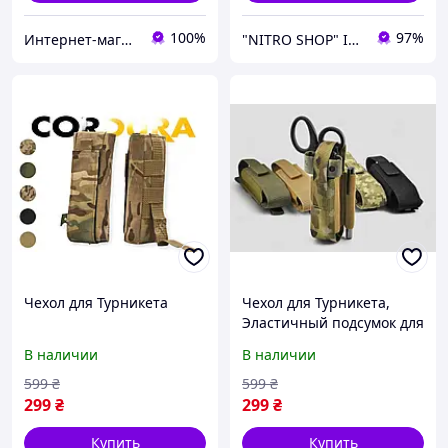
100%
97%
Интернет-магазин военторг Пограничник
"NITRO SHOP" Інтернет магазин
Чехол для Турникета
Чехол для Турникета,
Эластичный подсумок для
турникета
В наличии
В наличии
599
₴
599
₴
299
₴
299
₴
Купить
Купить