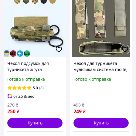
Чехол подсумок для
Чехол для турникета
турникета жгута
мультикам система molle,
эластичний на липучке
подсумок для турникета
Готово к отправке
Готово к отправке
жгута чехол под турникет
Vc5f8u
5.0
(8)
25
от
₴
/мес
270
₴
498
₴
250
₴
249
₴
Купить
Купить