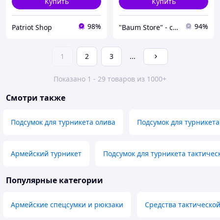
Купить
Купить
98%
94%
Patriot Shop
"Baum Store" - стильный и надежный военный комфорт!
1
2
3
...
Показано 1 - 29 товаров из 1000+
Смотри также
Подсумок для турникета олива
Подсумок для турникета
Армейский турникет
Подсумок для турникета тактичес
Популярные категории
Армейские спецсумки и рюкзаки
Средства тактическо