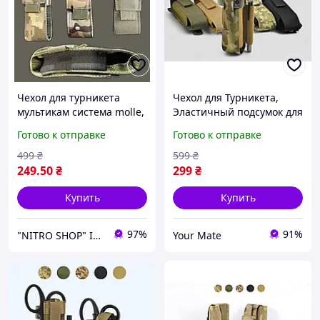
Чехол для турникета
Чехол для Турникета,
мультикам система molle,
Эластичный подсумок для
подсумок для турникета
турникета
Готово к отправке
Готово к отправке
жгута чехол под турникет
499
₴
599
₴
249
.50
₴
299
₴
Купить
Купить
97%
91%
"NITRO SHOP" Інтернет магазин
Your Mate