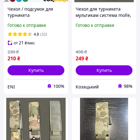
Чехол / подсумок для
Чехол для турникета
турникета
мультикам система molle,
подсумок для турникета
Готово к отправке
Готово к отправке
жгута чехол под турникет
asovfji
4.8
(32)
21
от
₴
/мес
230
₴
498
₴
210
₴
249
₴
Купить
Купить
100%
98%
ENI
Козацький