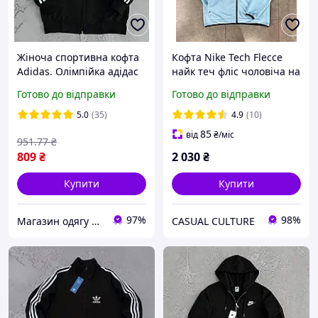
Жіноча спортивна кофта
Кофта Nike Tech Flecce
Adidas. Олімпійка адідас
найк теч фліс чоловіча на
на блискавці з лампасом
замку з капюшоном
Готово до відправки
Готово до відправки
весна осінь чорна
5.0
(35)
4.9
(10)
85
від
₴
/міс
951
.77
₴
809
₴
2 030
₴
Купити
Купити
97%
98%
Магазин одягу та взуття Bootlords
CASUAL CULTURE