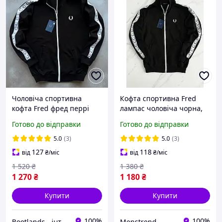
Чоловіча спортивна
Кофта спортивна Fred
кофта Fred фред перрі
лампас чоловіча чорна,
весна-осінь чорна.
Кофта на змійці Фред
Готово до відправки
Готово до відправки
Олімпійка на блискавці з
олімпійка
лампасом Туреччина
5.0
(3)
5.0
(3)
127
118
від
₴
/міс
від
₴
/міс
1 520
₴
1 380
₴
1 270
₴
1 180
₴
Купити
Купити
100%
100%
Bootlands - інтернет-магазин взуття та одягу
Menstrend