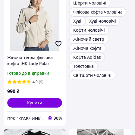
Шорти чоловічі
Флісова кофта чоловіча
Худі
Худі чоловічі
Кофти чоловічі
Жіночий светр
Жіноча кофта
Кофта Adidas
Жіноча тепла флісова
кофта JHK Lady Polar
Толстовка
Fleece
Готово до відправки
Світшоти чоловічі
4.9
(9)
990
₴
Купити
98%
ПРК "КРАВЧИНКА"