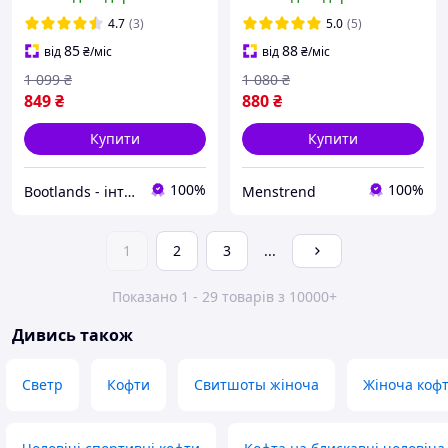
блискавці з лампасом
осінь, Спортивка
Туреччина
олімпійка Адідас
4.7
(3)
5.0
(5)
85
88
від
₴
/міс
від
₴
/міс
1 099
₴
1 080
₴
849
₴
880
₴
Купити
Купити
100%
100%
Bootlands - інтернет-магазин взуття та одягу
Menstrend
1
2
3
...
Показано 1 - 29 товарів з 10000+
Дивись також
Светр
Кофти
Свитшоты жіноча
Жіноча кофт