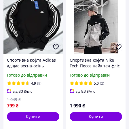
Спортивна кофта Adidas
Спортивна кофта Nike
адідас весна-осінь
Tech Flecce найк теч фліс
чоловіча та жіноча
чоловіча толстовка найк
Готово до відправки
Готово до відправки
чорна. Світшот з
лампасом Туреччина
4.9
(9)
5.0
(2)
80
83
від
₴
/міс
від
₴
/міс
1 049
₴
799
₴
1 990
₴
Купити
Купити