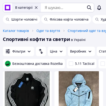
В категорії
Шорти чоловічі
Флісова кофта чоловіча
Худ
Каталог товарів
Одяг та взуття
Спортивний одяг та вз
Спортивні кофти та светри
в Україні
Фільтри
Ціна
Виробник
Ста
Безкоштовна доставка Rozetka
5.11 Tactical