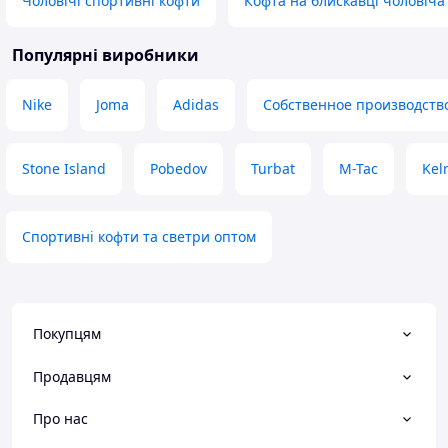
Чоловічі спортивні кофти
Кофта на блискавці чоловіча
Популярні виробники
Nike
Joma
Adidas
Собственное производств
Stone Island
Pobedov
Turbat
M-Tac
Kel
Спортивні кофти та светри оптом
Покупцям
Продавцям
Про нас