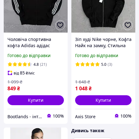
Чоловіча спортивна
Зіп худі Nike чорне, Кофта
кофта Adidas адідас
Найк на замку, Стильна
весна-осінь чорна.
олімпійка Nike на літо
Готово до відправки
Готово до відправки
Олімпійка на блискавці з
лампасом жіноча та для
4.8
(21)
5.0
(3)
хлопців Туреччина
85
від
₴
/міс
1 099
₴
1 648
₴
849
₴
1 048
₴
Купити
Купити
100%
100%
Bootlands - інтернет-магазин взуття та одягу
Axis Store
Дивись також