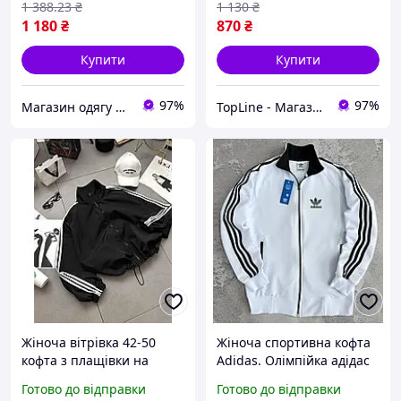
1 388
.23
₴
1 130
₴
1 180
₴
870
₴
Купити
Купити
97%
97%
Магазин одягу та взуття Bootlords
TopLine - Магазин крутих товарів
Жіноча вітрівка 42-50
Жіноча спортивна кофта
кофта з плащівки на
Adidas. Олімпійка адідас
блискавці S-XL OVERSIZE з
на блискавці з лампасом
Готово до відправки
Готово до відправки
лампасами з затяжкою
весна осінь біла