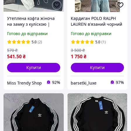
Утеплена кофта жіноча
Кардиган POLO RALPH
на замку з куліскою |
LAUREN в'язаний чорний
базова кофта oversize з
стильний Кофта Поло
Готово до відправки
Готово до відправки
коміром
Ральф Лорен телла Кофта
олд мані поло чорна
5.0
(2)
5.0
(1)
тепла S-XL
570
₴
3 500
₴
541
.50
₴
1 750
₴
Купити
Купити
92%
97%
Miss Trendy Shop
barsetki_luxe