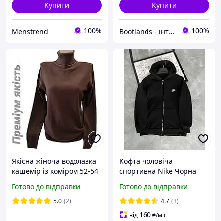
Купити
Купити
100%
100%
Menstrend
Bootlands - інтернет-магазин взуття та одягу
Якісна жіноча водолазка
Кофта чоловіча
кашемір із коміром 52-54
спортивна Nike Чорна
шоколад
модна толстовка Найк
Готово до відправки
Готово до відправки
весна осінь з
капюшоном, Молодіжна
5.0
(2)
4.7
(3)
на замку
160
від
₴
/міс