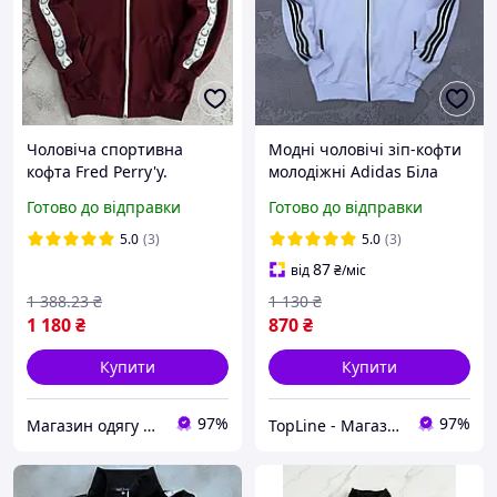
Чоловіча спортивна
Модні чоловічі зіп-кофти
кофта Fred Perry'y.
молодіжні Adidas Біла
Олімпійка фред перрі на
зіпка Адідас на весну без
Готово до відправки
Готово до відправки
блискавці з лампасом
капюшона, Худі на
весна осінь бордова
блискавці молодіжна
5.0
(3)
5.0
(3)
87
від
₴
/міс
1 388
.23
₴
1 130
₴
1 180
₴
870
₴
Купити
Купити
97%
97%
Магазин одягу та взуття Bootlords
TopLine - Магазин крутих товарів