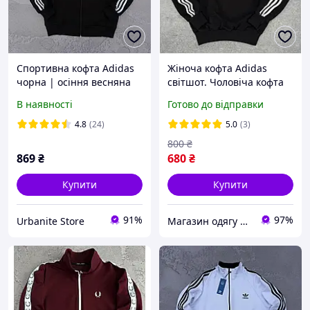
Спортивна кофта Adidas
Жіноча кофта Adidas
чорна | осіння весняна
світшот. Чоловіча кофта
олімпійка Адідас
адідас з лампасами весна
В наявності
Готово до відправки
осінь унісекс
4.8
(24)
5.0
(3)
800
₴
869
₴
680
₴
Купити
Купити
91%
97%
Urbanite Store
Магазин одягу та взуття Bootlords