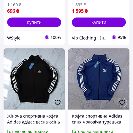
1 160
₴
1 895
₴
696
₴
1 595
₴
Купити
Купити
100%
95%
WStyle
Vip Clothing - Інтернет магазин брендового одягу
Жіноча спортивна кофта
Кофта спортивна Adidas
Adidas адідас весна-осінь
синя чоловіча турецька
чорна. Олімпійка на
двухнитка весна-літо-
Готово до відправки
Готово до відправки