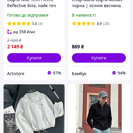
Reflective біла, найк теч
чорна | осіння весняна
фліс рефлектив, зіпка теч
олімпійка Адідас
Готово до відправки
В наявності
фліс
5.0
(4)
4.9
(28)
358
від
₴
/міс
2 320
₴
2 149
₴
869
₴
Купити
Купити
97%
94%
Artistore
Бамбук