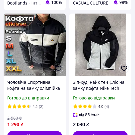
100%
98%
Bootlands - інтернет-магазин взуття та одягу
CASUAL CULTURE
Чоловіча Спортивна
Зіп-худі найк теч фліс на
кофта на замку олімпійка
замку Кофта Nike Tech
Ellesse чорна біла елліс
Flecce чоловіча найк теч
Готово до відправки
Готово до відправки
повсякденне весняна
фліс
осіння турецька двунитка
4.5
(2)
4.0
(4)
Логотипи нашивка
85
від
₴
/міс
2 580
₴
1 290
₴
2 030
₴