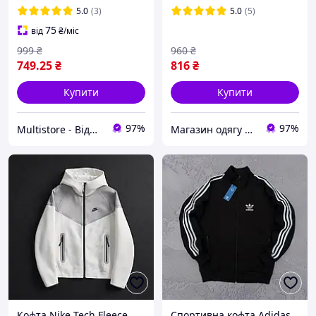
знизу
5.0
(3)
5.0
(5)
75
від
₴
/міс
999
₴
960
₴
749
.25
₴
816
₴
Купити
Купити
97%
97%
Multistore - Відмінна якість, найкраща ціна!
Магазин одягу та взуття Bootlords
Кофта Nike Tech Fleece
Спортивна кофта Adidas