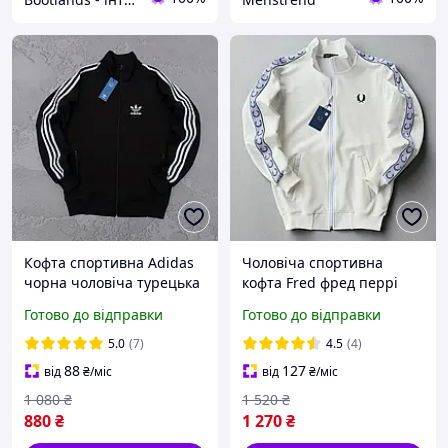
Кофта спортивна Adidas
Чоловіча спортивна
чорна чоловіча турецька
кофта Fred фред перрі
двухнитка весна-літо-
весна-осінь бежева.
Готово до відправки
Готово до відправки
осінь, Спортивка
Олімпійка на блискавці з
олімпійка Адідас
лампасом Туреччина
5.0
(7)
4.5
(4)
88
127
від
₴
/міс
від
₴
/міс
1 080
₴
1 520
₴
880
₴
1 270
₴