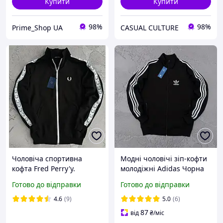
Купити
Купити
98%
98%
Prime_Shop UA
CASUAL CULTURE
Чоловіча спортивна
Модні чоловічі зіп-кофти
кофта Fred Perry'y.
молодіжні Adidas Чорна
Олімпійка фред перрі на
зіпка Адідас на весну без
Готово до відправки
Готово до відправки
блискавці з лампасом
капюшона, Худі на
весна осінь чорна
блискавці молодіжна
4.6
(9)
5.0
(6)
87
від
₴
/міс