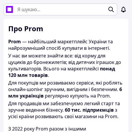
Про Prom
Prom
— найбільший маркетплейс України та
найрозумніший спосіб купувати в інтернеті.
У нас ви можете знайти все: від корму для
цуциків до бронежилетів; від дитячих іграшок до
культиваторів. Всього на маркетплейсі
понад
120 млн товарів
.
Для покупців ми розвиваємо сервіси, які роблять
онлайн-шопінг зручним, вигідним і безпечним.
6
млн українців
регулярно купують на Prom.
Для продавців ми забезпечуємо легкий старт та
зручне ведення бізнесу.
60 тис. підприємців
з
усієї країни розвивають свої магазини на Prom.
З 2022 року Prom разом з іншими