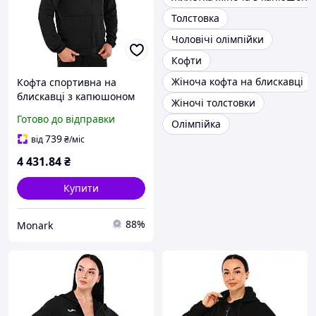
Толстовка
Чоловічі олімпійки
Кофти
Жіноча кофта на блискавці
Кофта спортивна на
блискавці з капюшоном
Жіночі толстовки
Joma MYSTIC 103757-100 L
Готово до відправки
Олімпійка
чорний для чоловіків
739
від
₴
/міс
4 431
.84
₴
Купити
88%
Monark