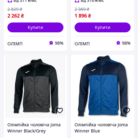
377
316
від
₴
/міс
від
₴
/міс
2 829
₴
2 369
₴
2 262
₴
1 896
₴
Купити
Купити
98%
98%
ОЛІМП
ОЛІМП
Олімпійка чоловіча Joma
Олімпійка чоловіча Joma
Winner Black/Grey
Winner Blue
101008.151