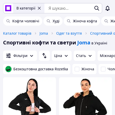
В категорії
Кофти чоловічі
Худі
Жіноча кофта
Жи
Каталог товарів
Joma
Одяг та взуття
Спортивний о
Спортивні кофти та светри
Joma
в Україні
Фільтри
Ціна
Стать
Міжнаро
Безкоштовна доставка Rozetka
Жіноча
Чол