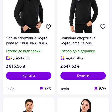
Чорна спортивна кофта
Чоловіча спортивна
Joma MICROFIBRA DOHA
кофта Joma COMBI
для тренувань на
101303-100 чорний з
Готово до відправки
Готово до відправки
блискавці L
капюшоном на блискавці
L
469
425
від
₴
/міс
від
₴
/міс
2 816
.56
₴
2 547
.52
₴
Купити
Купити
97%
97%
Tevio
Tevio