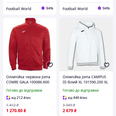
94%
94%
Football World
Football World
Олімпійка червона Joma
Олімпійка Joma CAMPUS
COMBI GALA 100086.600
III білий XL 101590.200 XL
Готово до відправки
Готово до відправки
212
446
від
₴
/міс
від
₴
/міс
1 412
₴
3 349
₴
1 270
.80
₴
2 679
₴