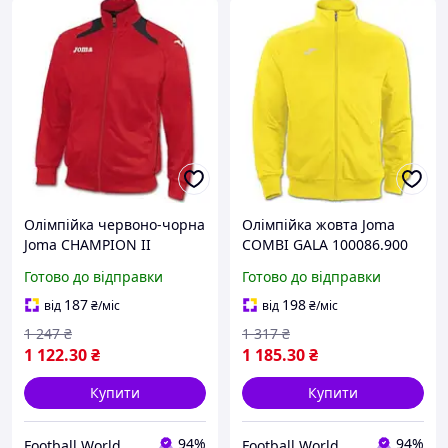
Олімпійка червоно-чорна
Олімпійка жовта Joma
Joma CHAMPION II
COMBI GALA 100086.900
1005J12.62
Готово до відправки
Готово до відправки
187
198
від
₴
/міс
від
₴
/міс
1 247
₴
1 317
₴
1 122
.30
₴
1 185
.30
₴
Купити
Купити
94%
94%
Football World
Football World