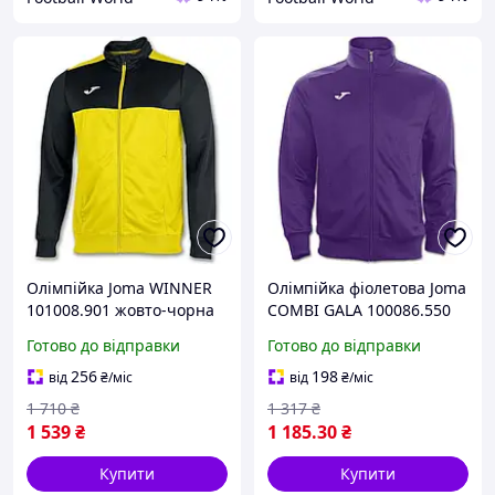
Олімпійка Joma WINNER
Олімпійка фіолетова Joma
101008.901 жовто-чорна
COMBI GALA 100086.550
Готово до відправки
Готово до відправки
256
198
від
₴
/міс
від
₴
/міс
1 710
₴
1 317
₴
1 539
₴
1 185
.30
₴
Купити
Купити