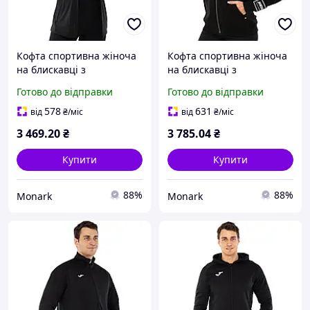
Кофта спортивна жіноча
Кофта спортивна жіноча
на блискавці з
на блискавці з
капюшоном Joma
капюшоном Joma URBAN
Готово до відправки
Готово до відправки
SCULPTURE II 901861-100
STREET 902423-100 L
L чорний для тренувань
чорний для тренувань
578
631
від
₴
/міс
від
₴
/міс
3 469
.20
₴
3 785
.04
₴
Купити
Купити
88%
88%
Monark
Monark