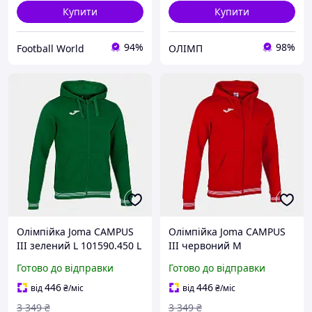
Купити
Купити
94%
98%
Football World
ОЛІМП
Олімпійка Joma CAMPUS
Олімпійка Joma CAMPUS
III зелений L 101590.450 L
III червоний M
101590.600 M
Готово до відправки
Готово до відправки
446
446
від
₴
/міс
від
₴
/міс
3 349
₴
3 349
₴