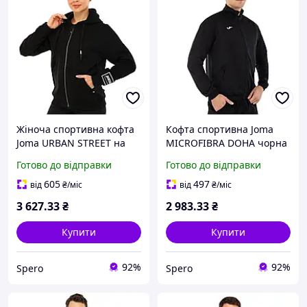
Жіноча спортивна кофта
Кофта спортивна Joma
Joma URBAN STREET на
MICROFIBRA DOHA чорна
блискавці з капюшоном
для тренувань на
Готово до відправки
Готово до відправки
чорний для тренувань
блискавці L
розмір L
605
497
від
₴
/міс
від
₴
/міс
3 627
.33
₴
2 983
.33
₴
Купити
Купити
92%
92%
Spero
Spero