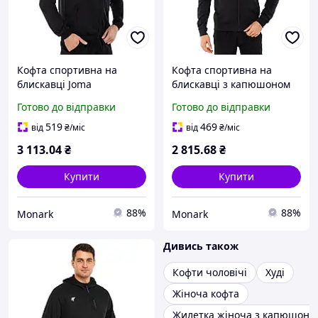
Кофта спортивна на
Кофта спортивна на
блискавці Joma
блискавці з капюшоном
MICROFIBRA DOHA
Joma COMBI 101303-100 L
Готово до відправки
Готово до відправки
101579-100 L чорний для
чорний для тренувань
тренувань
519
469
від
₴
/міс
від
₴
/міс
3 113
.04
₴
2 815
.68
₴
Купити
Купити
88%
88%
Monark
Monark
Дивись також
Кофти чоловічі
Худі
Жіноча кофта
Жилетка жіноча з капюшоно