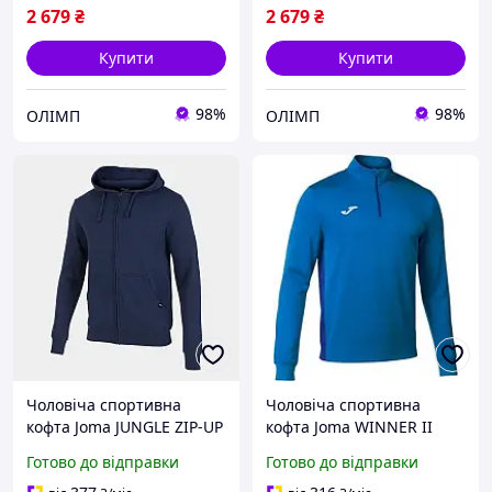
2 679
₴
2 679
₴
Купити
Купити
98%
98%
ОЛІМП
ОЛІМП
Чоловіча спортивна
Чоловіча спортивна
кофта Joma JUNGLE ZIP-UP
кофта Joma WINNER II
HOODIE синій S
Cиній L (102655.700)
Готово до відправки
Готово до відправки
102109.331 S