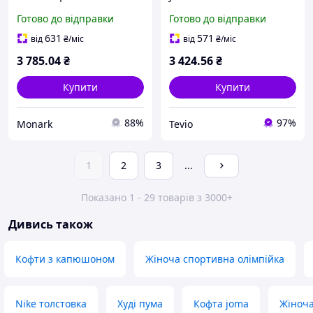
Joma URBAN STREET
капюшоном чоловіча L на
Готово до відправки
Готово до відправки
104110-100 L чорний
блискавці
жіноча
631
571
від
₴
/міс
від
₴
/міс
3 785
.04
₴
3 424
.56
₴
Купити
Купити
88%
97%
Monark
Tevio
1
2
3
...
Показано 1 - 29 товарів з 3000+
Дивись також
Кофти з капюшоном
Жіноча спортивна олімпійка
Nike толстовка
Худі пума
Кофта joma
Жіноча