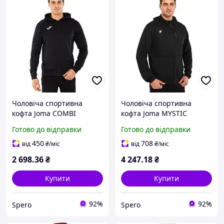
Чоловіча спортивна
Чоловіча спортивна
кофта Joma COMBI
кофта Joma MYSTIC
101303-100 чорний з
103757-100 чорна з
Готово до відправки
Готово до відправки
капюшоном на блискавці
капюшоном на блискавці
L
L
450
708
від
₴
/міс
від
₴
/міс
2 698
.36
₴
4 247
.18
₴
Купити
Купити
92%
92%
Spero
Spero