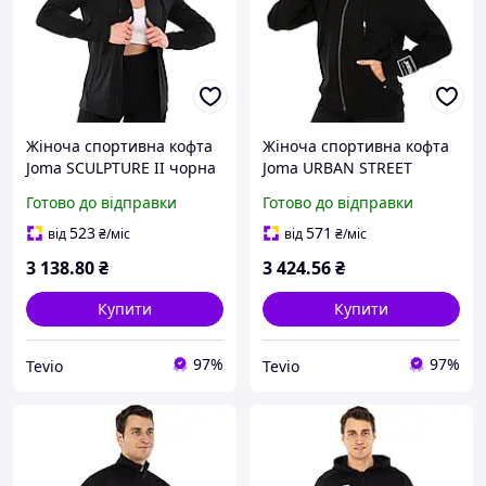
Жіноча спортивна кофта
Жіноча спортивна кофта
Joma SCULPTURE II чорна
Joma URBAN STREET
L на блискавці з
чорна з капюшоном на
Готово до відправки
Готово до відправки
капюшоном для
блискавці для тренувань
тренувань
розмір L
523
571
від
₴
/міс
від
₴
/міс
3 138
.80
₴
3 424
.56
₴
Купити
Купити
97%
97%
Tevio
Tevio