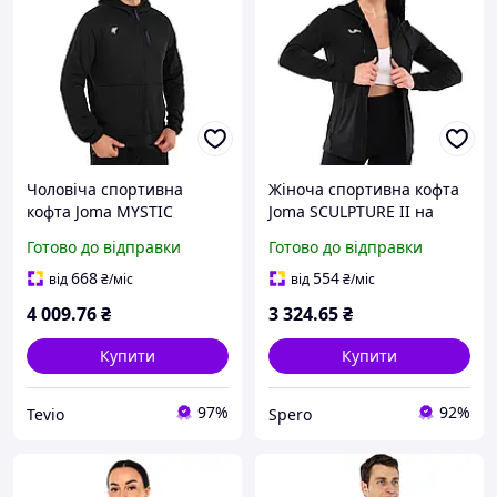
Чоловіча спортивна
Жіноча спортивна кофта
кофта Joma MYSTIC
Joma SCULPTURE II на
103757-100 чорна з
блискавці з капюшоном
Готово до відправки
Готово до відправки
капюшоном на блискавці
чорна L для тренувань
L
668
554
від
₴
/міс
від
₴
/міс
4 009
.76
₴
3 324
.65
₴
Купити
Купити
97%
92%
Tevio
Spero