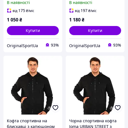
В наявності
В наявності
175
197
від
₴
/міс
від
₴
/міс
1 050
₴
1 180
₴
Купити
Купити
93%
93%
OriginalSportUa
OriginalSportUa
Кофта спортивна на
Чорна спортивна кофта
блискавці з капюшоном
Joma URBAN STREET з