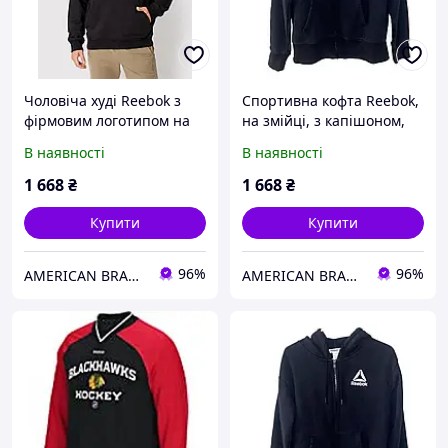
Чоловіча худі Reebok з
Спортивна кофта Reebok,
фірмовим логотипом на
на змійці, з капішоном,
грудях та рукавах,
чорного кольору, розмір
В наявності
В наявності
чорний, розмір 2XL
M
1 668
₴
1 668
₴
Купити
Купити
96%
96%
AMERICAN BRANDS
AMERICAN BRANDS