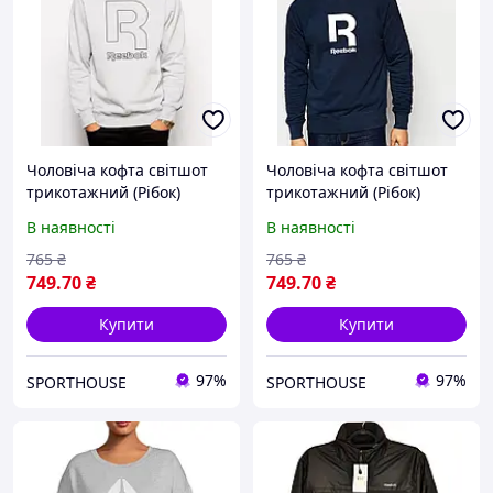
Чоловіча кофта світшот
Чоловіча кофта світшот
трикотажний (Рібок)
трикотажний (Рібок)
Reebok, S
Reebok, S
В наявності
В наявності
765
₴
765
₴
749
.70
₴
749
.70
₴
Купити
Купити
97%
97%
SPORTHOUSE
SPORTHOUSE