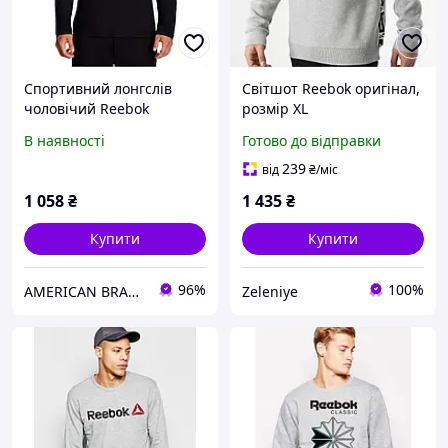
Спортивний лонгслів
Світшот Reebok оригінал,
чоловічий Reebok
розмір XL
прямого крою, чорного
В наявності
Готово до відправки
кольору, розмір 2XL
239
від
₴
/міс
1 058
₴
1 435
₴
Купити
Купити
96%
100%
AMERICAN BRANDS
Zeleniye