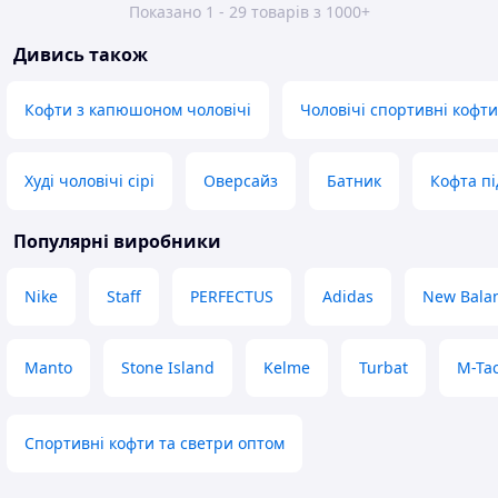
Показано 1 - 29 товарів з 1000+
Дивись також
Кофти з капюшоном чоловічі
Чоловічі спортивні кофти
Худі чоловічі сірі
Оверсайз
Батник
Кофта п
Популярні виробники
Nike
Staff
PERFECTUS
Adidas
New Bala
Manto
Stone Island
Kelme
Turbat
M-Ta
Спортивні кофти та светри оптом