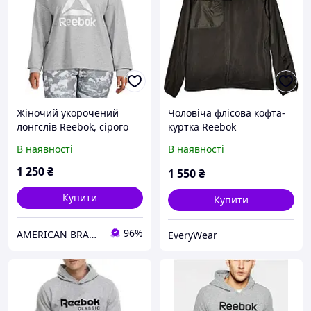
Жіночий укорочений
Чоловіча флісова кофта-
лонгслів Reebok, сірого
куртка Reebok
кольору, розмір L
В наявності
В наявності
1 250
₴
1 550
₴
Купити
Купити
96%
AMERICAN BRANDS
EveryWear