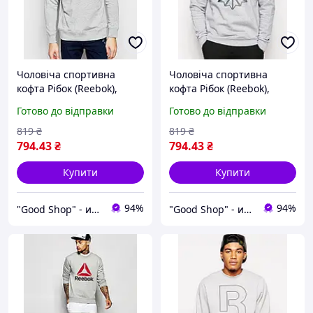
Чоловіча спортивна
Чоловіча спортивна
кофта Рібок (Reebok),
кофта Рібок (Reebok),
чоловічий трикотажний
чоловічий трикотажний
Готово до відправки
Готово до відправки
світшот сірого кольору, XS
світшот сірого кольору, XS
819
₴
819
₴
794
.43
₴
794
.43
₴
Купити
Купити
94%
94%
"Good Shop" - интернет-магазин спортивной обуви одежды и аксессуаров.
"Good Shop" - интернет-магазин спортивной обуви одежды и аксессуаров.