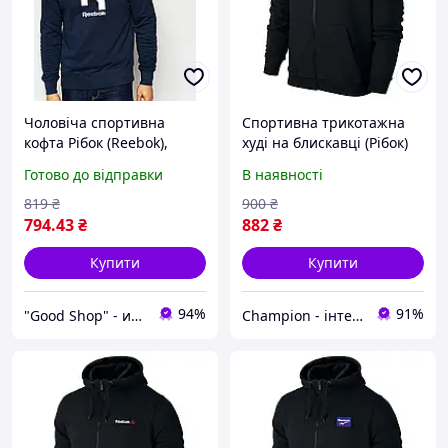
Чоловіча спортивна
Спортивна трикотажна
кофта Рібок (Reebok),
худі на блискавці (Рібок)
чоловічий трикотажний
Reebok S
Готово до відправки
В наявності
світшот синього кольору,
XS
819
₴
900
₴
794
.43
₴
882
₴
Купити
Купити
94%
91%
"Good Shop" - интернет-магазин спортивной обуви одежды и аксессуаров.
Champion - інтернет магазин спортивного одягу та взуття.