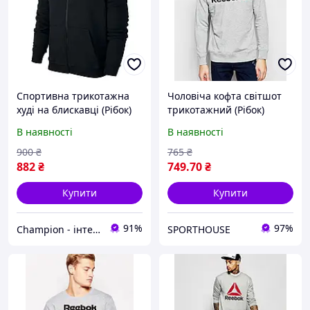
Спортивна трикотажна
Чоловіча кофта світшот
худі на блискавці (Рібок)
трикотажний (Рібок)
Reebok S
Reebok, S
В наявності
В наявності
900
₴
765
₴
882
₴
749
.70
₴
Купити
Купити
91%
97%
Champion - інтернет магазин спортивного одягу та взуття.
SPORTHOUSE