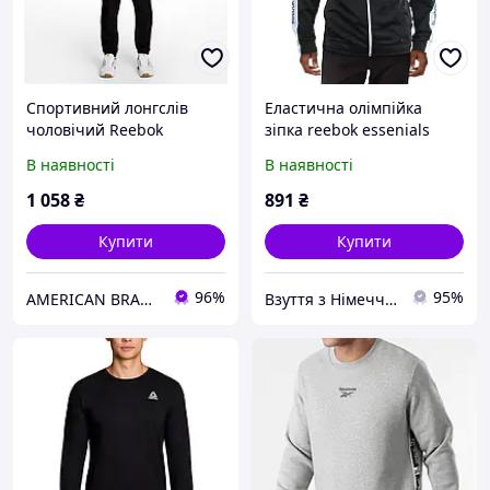
Спортивний лонгслів
Еластична олімпійка
чоловічий Reebok
зіпка reebok essenials
прямого крою, темно-
оригінал
В наявності
В наявності
сірого кольору, розмір 2XL
1 058
₴
891
₴
Купити
Купити
96%
95%
AMERICAN BRANDS
Взуття з Німеччини