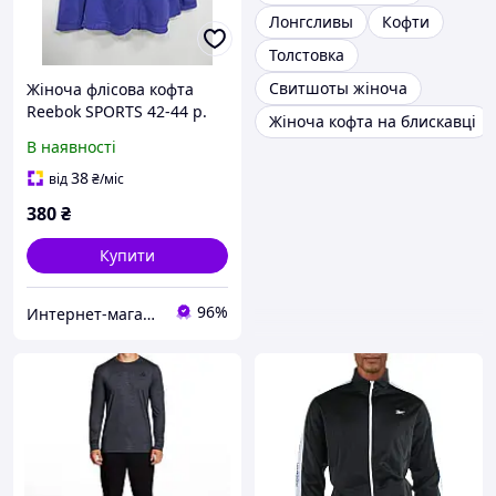
Лонгсливы
Кофти
Толстовка
Свитшоты жіноча
Жіноча флісова кофта
Reebok SPORTS 42-44 р.
Жіноча кофта на блискавці
021GF
В наявності
38
від
₴
/міс
380
₴
Купити
96%
Интернет-магазин "БРЕНД - одежда и обувь для всей семьи"