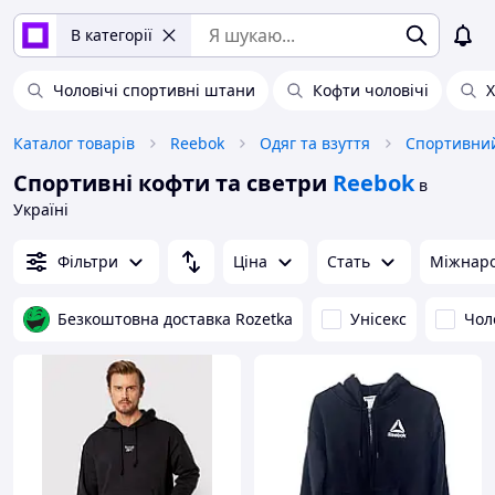
В категорії
Чоловічі спортивні штани
Кофти чоловічі
Х
Каталог товарів
Reebok
Одяг та взуття
Спортивний
Спортивні кофти та светри
Reebok
в
Україні
Фільтри
Ціна
Стать
Міжнаро
Безкоштовна доставка Rozetka
Унісекс
Чол