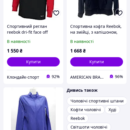
Спортивний реглан
Спортивна кофта Reebok,
reebok dri-fit face off
на змійці, з капішоном,
chicago blackhawks
чорного кольору, розмір
В наявності
В наявності
XL
1 550
₴
1 668
₴
Купити
Купити
92%
96%
Клондайк-спорт
AMERICAN BRANDS
Дивись також
Чоловічі спортивні штани
Кофти чоловічі
Худі
Reebok
Світшоти чоловічі