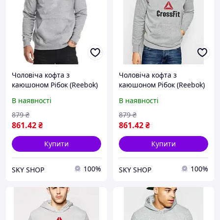
Чоловіча кофта з
Чоловіча кофта з
каюшоном Рібок (Reebok)
каюшоном Рібок (Reebok)
Турецький трикотаж, XS
Турецький трикотаж, XS
В наявності
В наявності
879
₴
879
₴
861
.42
₴
861
.42
₴
Купити
Купити
100%
100%
SKY SHOP
SKY SHOP