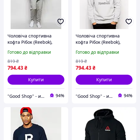
Чоловіча спортивна
Чоловіча спортивна
кофта Рібок (Reebok),
кофта Рібок (Reebok),
чоловічий трикотажний
чоловічий трикотажний
Готово до відправки
Готово до відправки
світшот сірого кольору, XS
світшот сірого кольору, XS
819
₴
819
₴
794
.43
₴
794
.43
₴
Купити
Купити
94%
94%
"Good Shop" - интернет-магазин спортивной обуви одежды и аксессуаров.
"Good Shop" - интернет-магазин спортивной обуви одежды и аксессуаров.