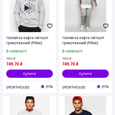
Чоловіча кофта світшот
Чоловіча кофта світшот
трикотажний (Рібок)
трикотажний (Рібок)
Reebok, S
Reebok, S
В наявності
В наявності
765
₴
765
₴
749
.70
₴
749
.70
₴
Купити
Купити
97%
97%
SPORTHOUSE
SPORTHOUSE