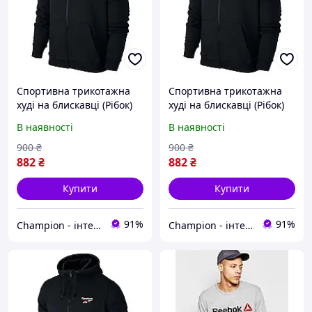
Спортивна трикотажна
Спортивна трикотажна
худі на блискавці (Рібок)
худі на блискавці (Рібок)
Reebok S
Reebok S
В наявності
В наявності
900
₴
900
₴
882
₴
882
₴
Купити
Купити
91%
91%
Champion - інтернет магазин спортивного одягу та взуття.
Champion - інтернет магазин спортивного одягу та взуття.