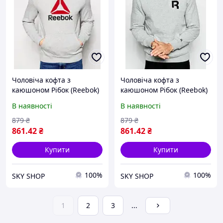
Чоловіча кофта з
Чоловіча кофта з
каюшоном Рібок (Reebok)
каюшоном Рібок (Reebok)
Турецький трикотаж, XS
Турецький трикотаж, XS
В наявності
В наявності
879
₴
879
₴
861
.42
₴
861
.42
₴
Купити
Купити
100%
100%
SKY SHOP
SKY SHOP
1
2
3
...