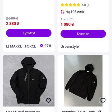
Island Certilogo
блискавці з патчем зіпка
5.0
(1)
Туреччина
108
від
₴
/міс
2 500
₴
1 280
₴
2 380
₴
1 080
₴
Купити
Купити
97%
LI MARKET FORCE
Urbanstyle
Спортивні кофти та
Чоловічий Худі Чорний