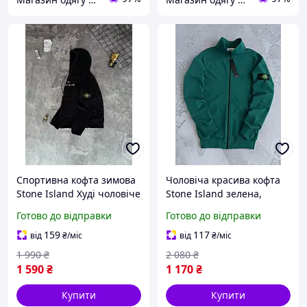
Спортивна кофта зимова
Чоловіча красива кофта
Stone Island Худі чоловіче
Stone Island зелена,
на флісі Стон Айленд із
Легкий батник Стон
Готово до відправки
Готово до відправки
патчем, Толстовка з
Айленд демісезонний,
капюшоном стильна
Стильна олімпійка на
159
117
від
₴
/міс
від
₴
/міс
чорна
блискавці та з двухнитки
1 990
₴
2 080
₴
1 590
₴
1 170
₴
Купити
Купити