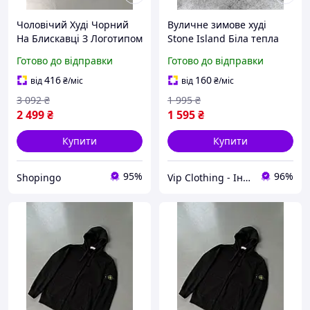
Чоловічий Худі Чорний
Вуличне зимове худі
На Блискавці З Логотипом
Stone Island Біла тепла
Брендовий Stone Island
кофта на осінь Стон
Готово до відправки
Готово до відправки
Shopingo
Айленд із капюшоном,
Толстовка чоловіча тепла
416
160
від
₴
/міс
від
₴
/міс
з кишенями
3 092
₴
1 995
₴
2 499
₴
1 595
₴
Купити
Купити
95%
96%
Shopingo
Vip Clothing - Інтернет магазин брендового одягу