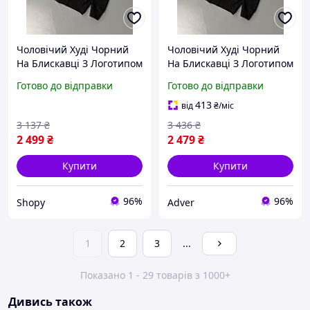
Чоловічий Худі Чорний
Чоловічий Худі Чорний
На Блискавці З Логотипом
На Блискавці З Логотипом
Брендовий Stone Island
Брендовий Stone Island
Готово до відправки
Готово до відправки
Shopy
Adver
413
від
₴
/міс
3 137
₴
3 436
₴
2 499
₴
2 479
₴
Купити
Купити
96%
96%
Shopy
Adver
1
2
3
...
Показано 1 - 29 товарів з 1000+
Дивись також