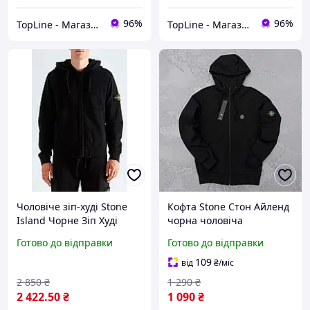
96%
96%
TopLine - Магазин крутих товарів
TopLine - Магазин крутих товарів
Чоловіче зіп-худі Stone
Кофта Stone Стон Айленд
Island Чорне Зіп Худі
чорна чоловіча
Stone Island Спортивне
весна\осінь турецька
Готово до відправки
Готово до відправки
худі стонік
двухнитка, Толстовка
Стонік
109
від
₴
/міс
2 850
₴
1 290
₴
2 422
.50
₴
1 090
₴