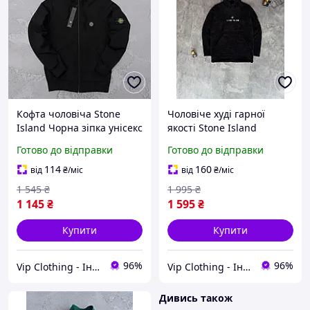
Кофта чоловіча Stone
Чоловіче худі гарної
Island Чорна зіпка унісекс
якості Stone Island
Стон Айленд на замку,
Чоловіча тепла кофта на
Готово до відправки
Готово до відправки
Худі модні з капюшоном
флісі Стон Айленд чорна,
на весну та осінь
Толстовка з капюшоном і
114
160
від
₴
/міс
від
₴
/міс
кишенями
1 545
₴
1 995
₴
1 145
₴
1 595
₴
Купити
Купити
96%
96%
Vip Clothing - Інтернет магазин брендового одягу
Vip Clothing - Інтернет магазин брендового одягу
Дивись також