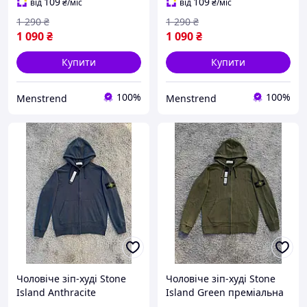
Стонік
Стонік
109
109
від
₴
/міс
від
₴
/міс
1 290
₴
1 290
₴
1 090
₴
1 090
₴
Купити
Купити
100%
100%
Menstrend
Menstrend
Чоловіче зіп-худі Stone
Чоловіче зіп-худі Stone
Island Anthracite
Island Green преміальна
преміальна кофта на
кофта на блискавці Стоун