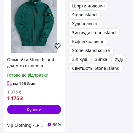
Шорти чоловічі
Stone island
Худі чоловічі
Зип худи stone island
Кофти чоловічі
Stone island кофта
Зіп худі
Зипка
Худі
Олімпійки Stone Island
для міжсезоння в
Свитшоты Stone Island
зеленому кольорі,
Готово до відправки
Брендовий батник Стон
Айленд без капюшона,
118
від
₴
/міс
Легка олімпійка на кожен
1 975
₴
день
1 175
₴
Купити
96%
Vip Clothing - Інтернет магазин брендового одягу