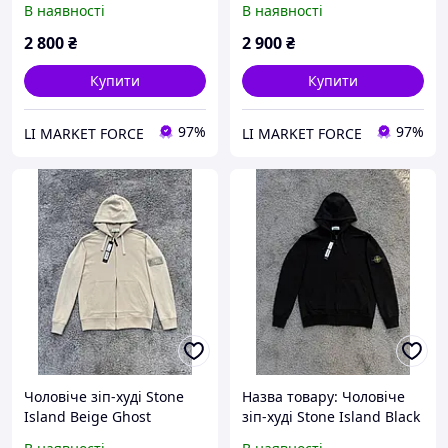
В наявності
В наявності
блискавці Стоун Айленд
Айленд зелена із QR-
антрацит із QR-кодом та
кодом та фурнітурою YKK
2 800
₴
2 900
₴
фурнітурою YKK
Купити
Купити
97%
97%
LI MARKET FORCE
LI MARKET FORCE
Чоловіче зіп-худі Stone
Назва товару: Чоловіче
Island Beige Ghost
зіп-худі Stone Island Black
преміальна кофта на
преміальна кофта на