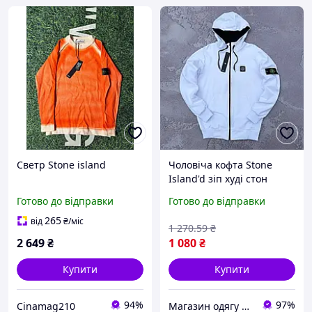
Светр Stone island
Чоловіча кофта Stone
Island'd зіп худі стон
айленд на блискавці
Готово до відправки
Готово до відправки
весна осінь білий
265
від
₴
/міс
1 270
.59
₴
2 649
₴
1 080
₴
Купити
Купити
94%
97%
Cinamag210
Магазин одягу та взуття Bootlords