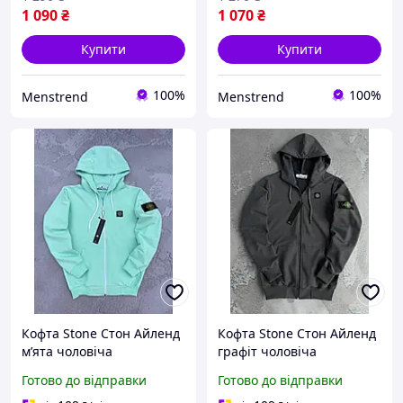
1 090
₴
1 070
₴
Купити
Купити
100%
100%
Menstrend
Menstrend
Кофта Stone Стон Айленд
Кофта Stone Стон Айленд
мʼята чоловіча
графіт чоловіча
весна\осінь турецька
весна\осінь турецька
Готово до відправки
Готово до відправки
двухнитка, Толстовка
двухнитка, Толстовка