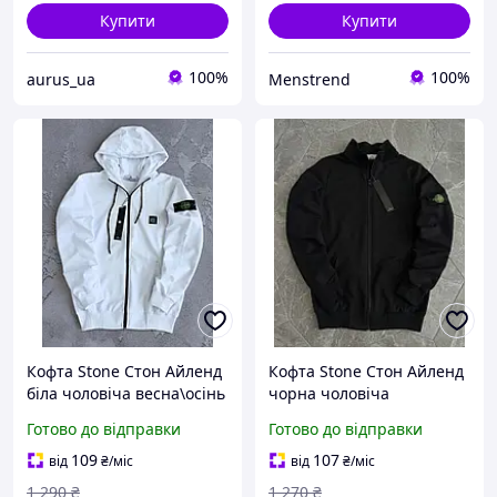
Купити
Купити
100%
100%
aurus_ua
Menstrend
Кофта Stone Стон Айленд
Кофта Stone Стон Айленд
біла чоловіча весна\осінь
чорна чоловіча
турецька двухнитка,
весна\осінь турецька
Готово до відправки
Готово до відправки
Толстовка Стонік
двухнитка, олімпійка
Стонік
109
107
від
₴
/міс
від
₴
/міс
1 290
₴
1 270
₴