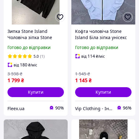
Зипка Stone Island
Кофта чоловіча Stone
Чоловіча зіпка Stone
Island Біла зіпка унісекс
Island Чорна зіпка Стон
Стон Айленд на замку,
Готово до відправки
Готово до відправки
Айленд Брендова зипка
Худі модні без капюшона
від Stone Island
на весну та осінь
114
5.0
(1)
від
₴
/міс
180
від
₴
/міс
3 598
₴
1 545
₴
1 799
₴
1 145
₴
Купити
Купити
90%
96%
Fleex.ua
Vip Clothing - Інтернет магазин брендового одягу