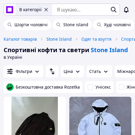
В категорії
Шорти чоловічі
Stone island
Худі чоловічі
Каталог товарів
Stone Island
Одяг та взуття
Спорти
Спортивні кофти та светри
Stone Island
в Україні
Фільтри
Ціна
Стать
Міжнаро
Безкоштовна доставка Rozetka
Унісекс
Жін