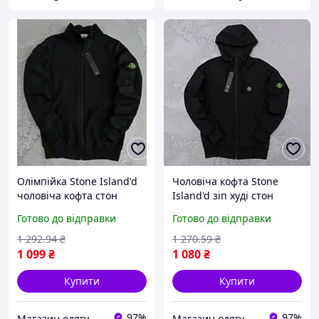
Олімпійка Stone Island'd
Чоловіча кофта Stone
чоловіча кофта стон
Island'd зіп худі стон
айленд весна осінь чорна
айленд на блискавці
Готово до відправки
Готово до відправки
весна осінь чорний
1 292
.94
₴
1 270
.59
₴
1 099
₴
1 080
₴
Купити
Купити
97%
97%
Магазин одягу та взуття Bootlords
Магазин одягу та взуття Bootlords