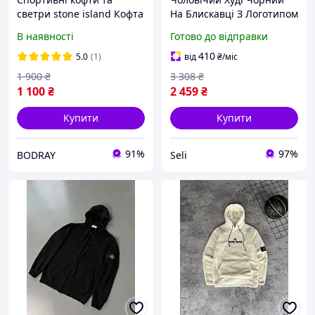
светри stone island Кофта
На Блискавці З Логотипом
стон айленд з патчем
Брендовий Stone Island
В наявності
Готово до відправки
Stone island кофта стон
Seli
айленд Stone island кофта
410
5.0
(1)
від
₴
/міс
із замком
1 900
₴
3 308
₴
1 100
₴
2 459
₴
Купити
Купити
91%
97%
BODRAY
Seli