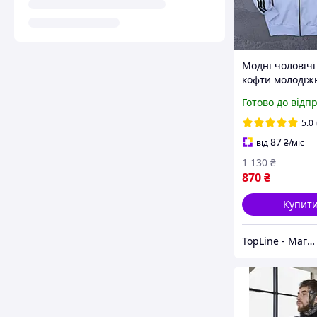
Модні чоловічі 
кофти молодіжн
Біла зіпка Адід
Готово до відп
весну без кап
Худі на блискав
5.0
молодіжна
87
від
₴
/міс
1 130
₴
870
₴
Купит
TopLine - Магазин крутих товарів