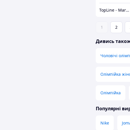
TopLine - Магазин крутих товарів
1
2
Дивись тако
Чоловічі олімп
Олімпійка жін
Олімпійка
Популярні в
Nike
Jom