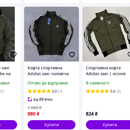
 хакі
Кофта спортивна
Спортивна кофта
die на
Adidas хакі чоловіча
Adidas хакі | осіння
не зип-
турецька двухнитка
весняна олімпійка
равки
Готово до відправки
В наявності
ці
весна-літо-осінь,
Адідас
юшоном
Спортивка олімпійка
(1)
5.0
(1)
5.0
(2)
Адідас
88
від
₴
/міс
1 080
₴
880
₴
824
₴
и
Купити
Купити