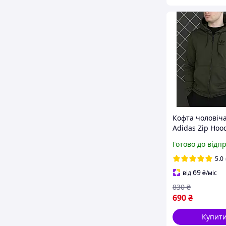
Кофта чоловіча
Adidas Zip Hoo
весну, Спортив
Готово до відп
худі на блискав
Адідас із кап
5.0
легка
69
від
₴
/міс
830
₴
690
₴
Купит