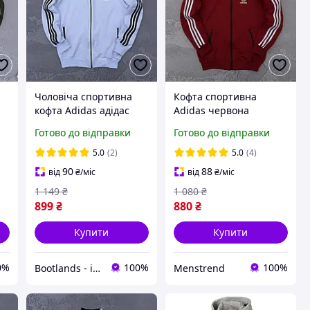
Чоловіча спортивна
Кофта спортивна
кофта Adidas адідас
Adidas червона
весна-осінь біла.
чоловіча турецька
Готово до відправки
Готово до відправки
ці
Олімпійка на блискавці
двухнитка весна-літо-
а
з лампасом жіноча
осінь, Спортивка
5.0
(2)
5.0
(4)
зіпка Туреччина
олімпійка Адідас
90
88
від
₴
/міс
від
₴
/міс
1 149
₴
1 080
₴
899
₴
880
₴
Купити
Купити
0%
100%
100%
Bootlands - інтернет-магазин взуття та одягу
Menstrend