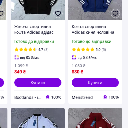
Жіноча спортивна
Кофта спортивна
кофта Adidas адідас
Adidas синя чоловіча
весна-осінь чорна.
турецька двухнитка
Готово до відправки
Готово до відправки
Олімпійка на блискавці
весна-літо-осінь,
з лампасом Туреччина
Спортивка олімпійка
4.7
(3)
5.0
(5)
Адідас
85
88
від
₴
/міс
від
₴
/міс
1 099
₴
1 080
₴
849
₴
880
₴
Купити
Купити
7%
100%
100%
Bootlands - інтернет-магазин взуття та одягу
Menstrend