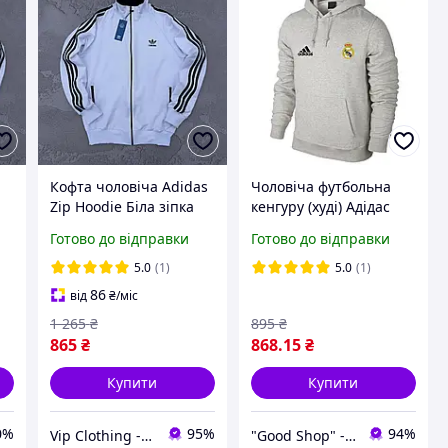
Кофта чоловіча Adidas
Чоловіча футбольна
Zip Hoodie Біла зіпка
кенгуру (худі) Адідас
унісекс Адідас на замку,
Реал Мадрид (Adidas
Готово до відправки
Готово до відправки
Худі модні без
Real Madrid)
капюшона на весну та
трикотажна сіра XS
5.0
(1)
5.0
(1)
осінь
86
від
₴
/міс
1 265
₴
895
₴
865
₴
868
.15
₴
Купити
Купити
0%
95%
94%
Vip Clothing - Інтернет магазин брендового одягу
"Good Shop" - интернет-магазин спортивной обуви одежды и аксессуаров.