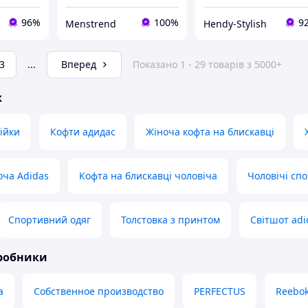
96%
100%
9
Menstrend
Hendy-Stylish
3
...
Вперед
Показано 1 - 29 товарів з 5000+
ж
ійки
Кофти адидас
Жіноча кофта на блискавці
оча Adidas
Кофта на блискавці чоловіча
Чоловічі сп
Спортивний одяг
Толстовка з принтом
Світшот adi
иробники
a
Собственное производство
PERFECTUS
Reebo