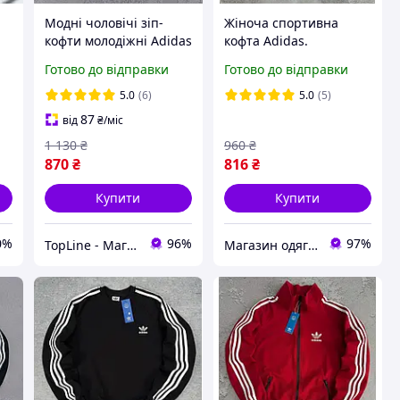
Модні чоловічі зіп-
Жіноча спортивна
кофти молодіжні Adidas
кофта Adidas.
Чорна зіпка Адідас на
Олімпійка адідас на
Готово до відправки
Готово до відправки
от
весну без капюшона,
блискавці з лампасом
а
Худі на блискавці
весна осінь біла
5.0
(6)
5.0
(5)
молодіжна
87
від
₴
/міс
1 130
₴
960
₴
870
₴
816
₴
Купити
Купити
0%
96%
97%
TopLine - Магазин крутих товарів
Магазин одягу та взуття Bootlords