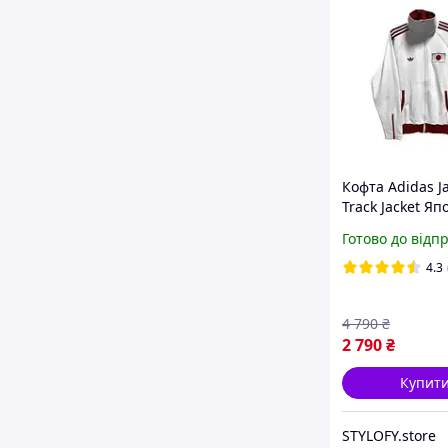
Кофта Adidas J
Track Jacket Яп
Біла Адідас Ол
Готово до відп
Унісекс Чолові
Жіноче Весна-Л
4.3
Осінь
4 790
₴
2 790
₴
Купит
STYLOFY.store