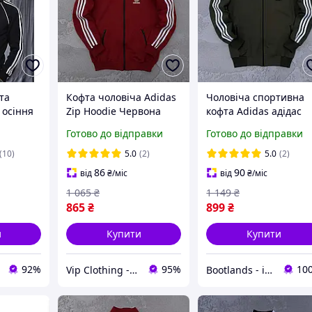
та
Кофта чоловіча Adidas
Чоловіча спортивна
 осіння
Zip Hoodie Червона
кофта Adidas адідас
йка
зіпка Адідас на замку,
весна-осінь хакі.
Готово до відправки
Готово до відправки
Худі модні без
Олімпійка на блискав
капюшона на весну та
з лампасом Туреччин
(10)
5.0
(2)
5.0
(2)
осінь
86
90
від
₴
/міс
від
₴
/міс
1 065
₴
1 149
₴
865
₴
899
₴
и
Купити
Купити
92%
95%
10
Vip Clothing - Інтернет магазин брендового одягу
Bootlands - інтернет-магазин взуття та одягу