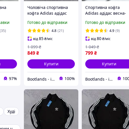
вна
Чоловіча спортивна
Спортивна кофта
кофта Adidas адідас
Adidas адідас весна-
ас на
весна-осінь чорна.
осінь чоловіча та
равки
Готово до відправки
Готово до відправки
мпасом
Олімпійка на блискавці
жіноча чорна. Світш
рна
з лампасом жіноча та
з лампасом Туреччин
(35)
4.8
(21)
4.9
(9)
для хлопців Туреччина
85
80
від
₴
/міс
від
₴
/міс
1 099
₴
1 049
₴
849
₴
799
₴
и
Купити
Купити
97%
100%
10
Bootlands - інтернет-магазин взуття та одягу
Bootlands - інтернет-магазин взуття та одягу
Худі
Спортивні костюми чоловічі adidas