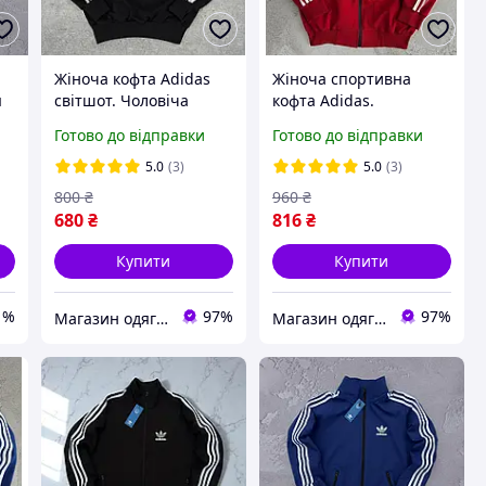
Жіноча кофта Adidas
Жіноча спортивна
я
світшот. Чоловіча
кофта Adidas.
кофта адідас з
Олімпійка адідас на
Готово до відправки
Готово до відправки
лампасами весна осінь
блискавці з лампасом
унісекс
весна осінь червона
5.0
(3)
5.0
(3)
800
₴
960
₴
680
₴
816
₴
Купити
Купити
1%
97%
97%
Магазин одягу та взуття Bootlords
Магазин одягу та взуття Bootlords