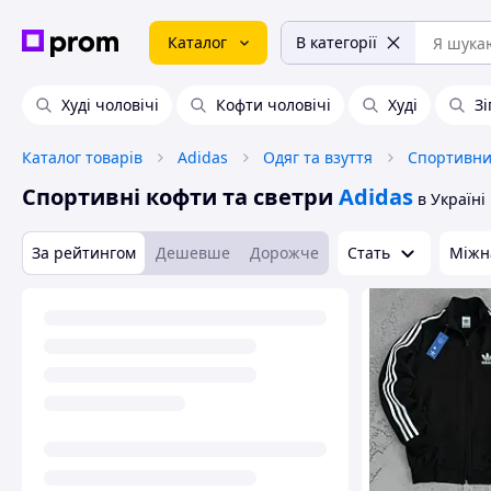
Каталог
В категорії
Худі чоловічі
Кофти чоловічі
Худі
Зі
Каталог товарів
Adidas
Одяг та взуття
Спортивний
Спортивні кофти та светри
Adidas
в Україні
За рейтингом
Дешевше
Дорожче
Стать
Міжн