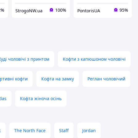
2%
100%
95%
StrogoNW.ua
PontorisUA
Худі чоловічі з принтом
Кофти з капюшоном чоловічі
ортивні кофти
Кофта на замку
Реглан чоловічий
das
Кофта жіноча осінь
k
The North Face
Staff
Jordan