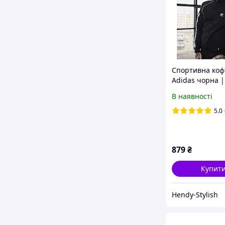
Спортивна коф
Adidas чорна |
весняна олімпі
В наявності
Адідас
5.0
879
₴
Купит
Hendy-Stylish