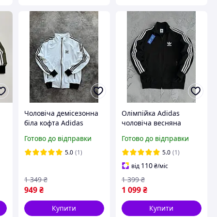
Чоловіча демісезонна
Олімпійка Adidas
біла кофта Adidas
чоловіча весняна
спортивна двонитка
осіння кофта
Готово до відправки
Готово до відправки
без капюшона, Осіння
трикотажна Адідас
весняна кофта Адідас
повсякденна чорна
5.0
(1)
5.0
(1)
білого кольору на замку
Люкс
110
від
₴
/міс
1 349
₴
1 399
₴
949
₴
1 099
₴
Купити
Купити