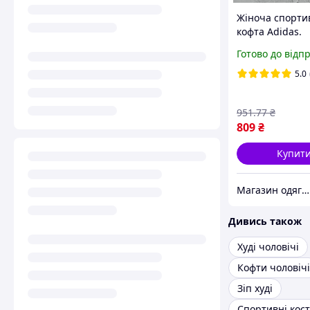
Жіноча спорти
кофта Adidas.
Олімпійка адід
Готово до відп
блискавці з ла
весна осінь чо
5.0
951
.77
₴
809
₴
Купит
Магазин одягу та взуття Bootlords
Дивись також
Худі чоловічі
Кофти чоловічі
Зіп худі