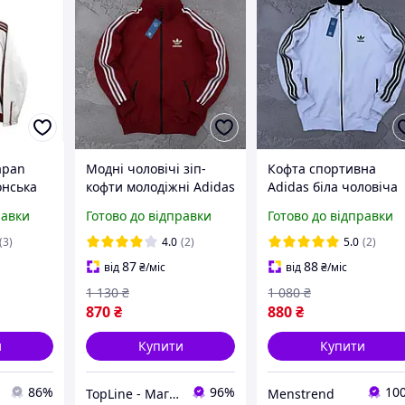
apan
Модні чоловічі зіп-
Кофта спортивна
онська
кофти молодіжні Adidas
Adidas біла чоловіча
імпійка
Червона зіпка Адідас
турецька двухнитка
равки
Готово до відправки
Готово до відправки
че
на весну без
весна-літо-осінь,
іто-
капюшона, Худі на
Спортивка олімпійка
(3)
4.0
(2)
5.0
(2)
блискавці молодіжна
Адідас
87
88
від
₴
/міс
від
₴
/міс
1 130
₴
1 080
₴
870
₴
880
₴
и
Купити
Купити
86%
96%
10
TopLine - Магазин крутих товарів
Menstrend