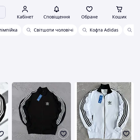
Кабінет
Сповіщення
Обране
Кошик
лімпійка
Світшоти чоловічі
Кофта Adidas
То