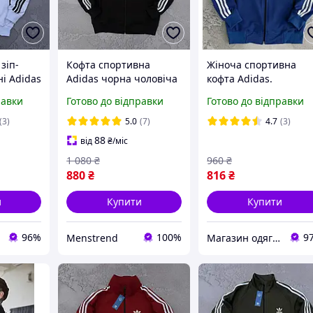
зіп-
Кофта спортивна
Жіноча спортивна
і Adidas
Adidas чорна чоловіча
кофта Adidas.
ас на
турецька двухнитка
Олімпійка адідас на
равки
Готово до відправки
Готово до відправки
юшона,
весна-літо-осінь,
блискавці з лампасом
ці
Спортивка олімпійка
весна осінь синя
(3)
5.0
(7)
4.7
(3)
Адідас
88
від
₴
/міс
1 080
₴
960
₴
880
₴
816
₴
и
Купити
Купити
96%
100%
9
Menstrend
Магазин одягу та взуття Bootlords