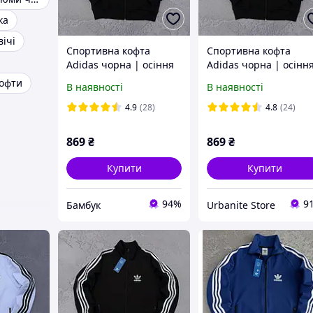
ка
ічі
Спортивна кофта
Спортивна кофта
Adidas чорна | осіння
Adidas чорна | осінн
весняна олімпійка
весняна олімпійка
офти
В наявності
В наявності
Адідас
Адідас
4.9
(28)
4.8
(24)
869
₴
869
₴
Купити
Купити
94%
9
Бамбук
Urbanite Store