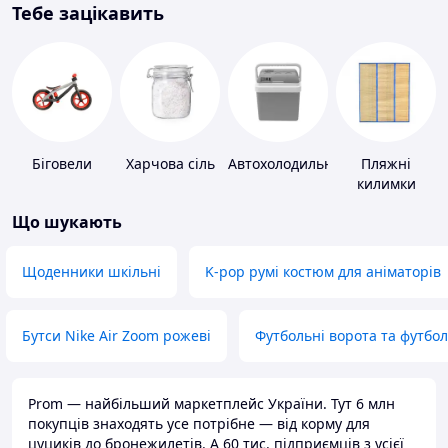
Тебе зацікавить
Біговели
Харчова сіль
Автохолодильники
Пляжні
килимки
Що шукають
Щоденники шкільні
K-pop румі костюм для аніматорів
Бутси Nike Air Zoom рожеві
Футбольні ворота та футбо
Prom — найбільший маркетплейс України. Тут 6 млн
покупців знаходять усе потрібне — від корму для
цуциків до бронежилетів. А 60 тис. підприємців з усієї