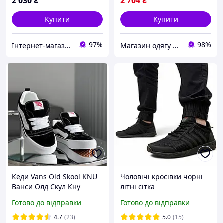
2 030
₴
2 704
₴
Купити
Купити
97%
98%
Інтернет-магазин «Step Master»
Магазин одягу взуття та топових товарів
Кеди Vans Old Skool KNU
Чоловічі кросівки чорні
Ванси Олд Скул Кну
літні сітка
низькі унісекс чорно-білі
Готово до відправки
Готово до відправки
замша демісезон дуті
4.7
(23)
5.0
(15)