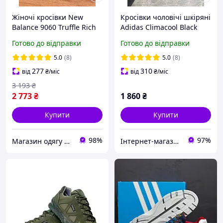
Жіночі кросівки New
Кросівки чоловічі шкіряні
Balance 9060 Truffle Rich
Adidas Climacool Black
earth Нью Беланс 9060
Готово до відправки
Готово до відправки
трюфель замша сітка
унісекс
5.0
(8)
5.0
(8)
277
310
від
₴
/міс
від
₴
/міс
3 193
₴
2 773
₴
1 860
₴
Купити
Купити
98%
97%
Магазин одягу взуття та топових товарів
Інтернет-магазин «Step Master»