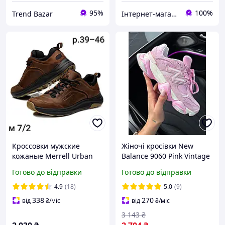
95%
100%
Trend Bazar
Інтернет-магазин "Престиж"
Кроссовки мужские
Жіночі кросівки New
кожаные Merrell Urban
Balance 9060 Pink Vintage
Nubuck Brown
Нью Беланс 9060 рожеві
Готово до відправки
Готово до відправки
замша з потертостями
для дівчат
4.9
(18)
5.0
(9)
338
270
від
₴
/міс
від
₴
/міс
3 143
₴