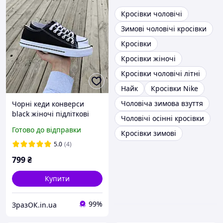
Кросівки чоловічі
Зимові чоловічі кросівки
Кросівки
Кросівки жіночі
Кросівки чоловічі літні
Найк
Кросівки Nike
Чоловіча зимова взуття
Чорні кеди конверси
black жіночі підліткові
Чоловічі осінні кросівки
унісекс тканинні літні
Готово до відправки
Кросівки зимові
текстиль
5.0
(4)
799
₴
Купити
99%
ЗразОК.in.ua