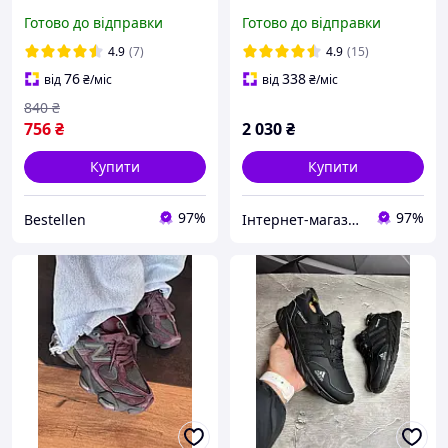
Black
Готово до відправки
Готово до відправки
4.9
(7)
4.9
(15)
76
338
від
₴
/міс
від
₴
/міс
840
₴
756
₴
2 030
₴
Купити
Купити
97%
97%
Bestellen
Інтернет-магазин «Step Master»