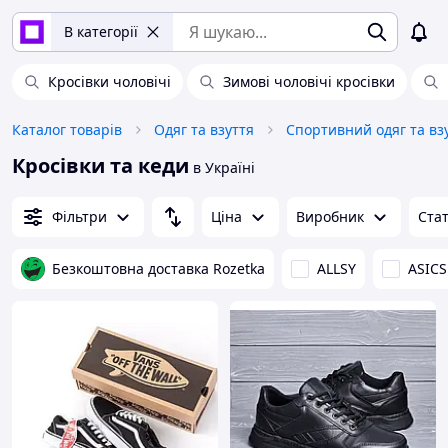
В категорії
Кросівки чоловічі
Зимові чоловічі кросівки
Каталог товарів
Одяг та взуття
Спортивний одяг та вз
Кросівки та кеди
в Україні
Фільтри
Ціна
Виробник
Ста
Безкоштовна доставка Rozetka
ALLSY
ASICS