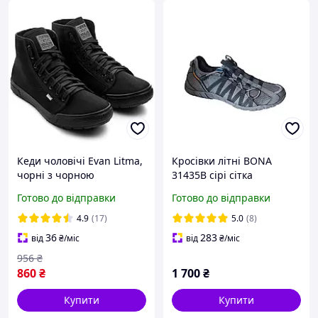
Кеди чоловічі Evan Litma,
Кросівки літні BONA
чорні з чорною
31435B сірі сітка
підошвою
Готово до відправки
Готово до відправки
4.9
(17)
5.0
(8)
36
283
від
₴
/міс
від
₴
/міс
956
₴
860
₴
1 700
₴
Купити
Купити