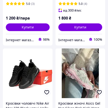
5.0
(3)
5.0
(4)
300
від
₴
/міс
1 200
₴/пара
1 800
₴
Купити
Купити
98%
100%
Інтернет магазин Семицвіт
Інтернет-магазин "Престиж"
Кросівки чоловічі Nike Air
Кросівки жіночі Asics Gel