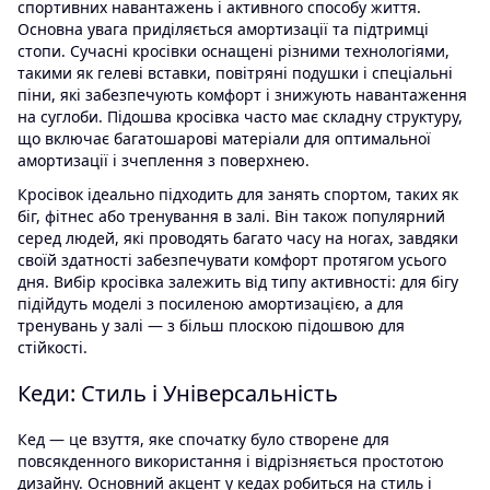
спортивних навантажень і активного способу життя.
Основна увага приділяється амортизації та підтримці
стопи. Сучасні кросівки оснащені різними технологіями,
такими як гелеві вставки, повітряні подушки і спеціальні
піни, які забезпечують комфорт і знижують навантаження
на суглоби. Підошва кросівка часто має складну структуру,
що включає багатошарові матеріали для оптимальної
амортизації і зчеплення з поверхнею.
Кросівок ідеально підходить для занять спортом, таких як
біг, фітнес або тренування в залі. Він також популярний
серед людей, які проводять багато часу на ногах, завдяки
своїй здатності забезпечувати комфорт протягом усього
дня. Вибір кросівка залежить від типу активності: для бігу
підійдуть моделі з посиленою амортизацією, а для
тренувань у залі — з більш плоскою підошвою для
стійкості.
Кеди: Стиль і Універсальність
Кед — це взуття, яке спочатку було створене для
повсякденного використання і відрізняється простотою
дизайну. Основний акцент у кедах робиться на стиль і