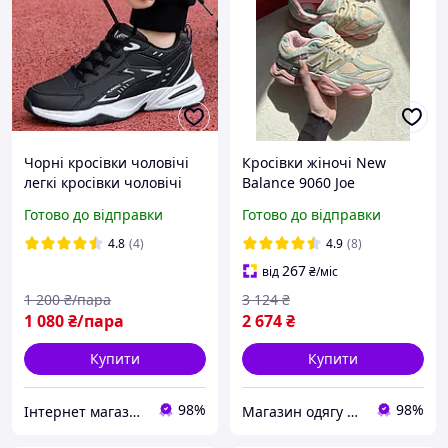
Чорні кросівки чоловічі
Кросівки жіночі New
легкі кросівки чоловічі
Balance 9060 Joe
кросівки осінь
Freshgoods Inside Voices
Готово до відправки
Готово до відправки
Baby Shower Blue Нью
Баланс 9060 Джо Войс
4.8
(4)
4.9
(8)
жіночі замша
267
від
₴
/міс
1 200
₴/пара
3 124
₴
1 080
₴/пара
2 674
₴
Купити
Купити
98%
98%
Інтернет магазин Семицвіт
Магазин одягу взуття та топових товарів