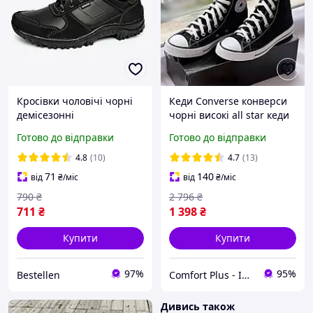
Кросівки чоловічі чорні
Кеди Converse конверси
демісезонні
чорні високі all star кеди
Converse чоловічі та
Готово до відправки
Готово до відправки
жіночі чорно білі 36-41
розмір
4.8
(10)
4.7
(13)
71
140
від
₴
/міс
від
₴
/міс
790
₴
2 796
₴
711
₴
1 398
₴
Купити
Купити
97%
95%
Bestellen
Comfort Plus - Інтенет-магазин Термобілизни
Дивись також