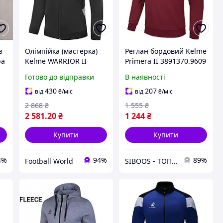
з
Олімпійка (мастерка)
Реглан бордовий Kelme
ра
Kelme WARRIOR II
Primera II 3891370.9609
чорна
(L)
Готово до відправки
В наявності
8161WT1005.9000
430
207
від
₴
/міс
від
₴
/міс
2 868
₴
1 555
₴
2 581
.20
₴
1 244
₴
Купити
Купити
4%
94%
89%
Football World
SIBOOS - ТОПові товари за класними цінами :)