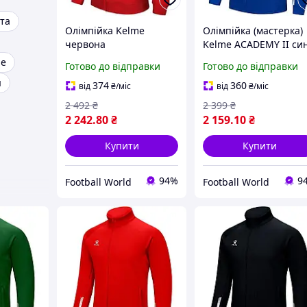
та
Олімпійка Kelme
Олімпійка (мастерка)
червона
Kelme ACADEMY II си
8061WT1009.9600
7461WT1143.9481
me
Готово до відправки
Готово до відправки
я
374
360
від
₴
/міс
від
₴
/міс
2 492
₴
2 399
₴
2 242
.80
₴
2 159
.10
₴
Купити
Купити
94%
9
Football World
Football World