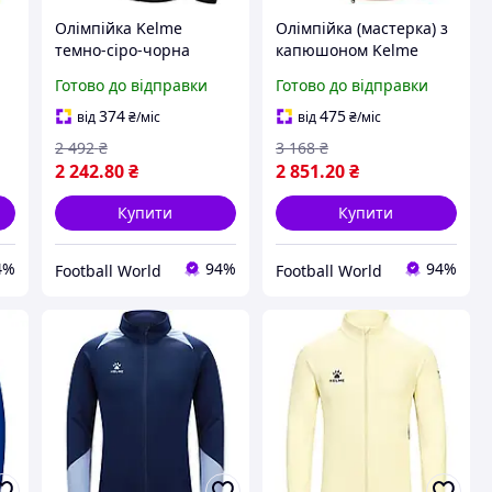
Олімпійка Kelme
Олімпійка (мастерка) з
темно-сіро-чорна
капюшоном Kelme
8061WT1009.9201
ROAD червона
Готово до відправки
Готово до відправки
3881336.9600
374
475
від
₴
/міс
від
₴
/міс
2 492
₴
3 168
₴
2 242
.80
₴
2 851
.20
₴
Купити
Купити
4%
94%
94%
Football World
Football World