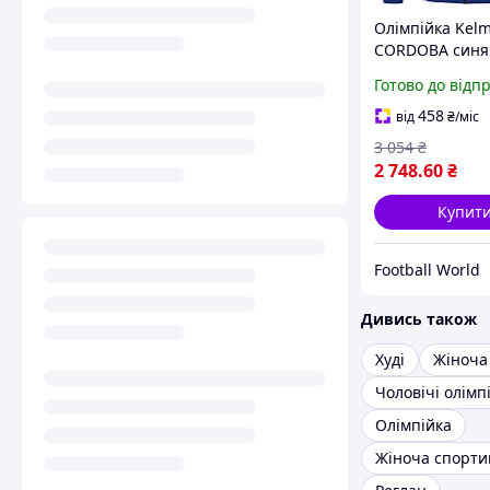
Олімпійка Kel
CORDOBA синя
3871303.9409
Готово до відп
458
від
₴
/міс
3 054
₴
2 748
.60
₴
Купит
Football World
Дивись також
Худі
Жіноча
Чоловічі олімп
Олімпійка