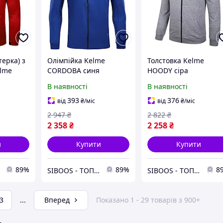
терка) з
Олімпійка Kelme
Толстовка Kelme
lme
CORDOBA синя
HOODY сіра
3871303.9409 (М)
3881313.9221 (4XL)
В наявності
В наявності
)
393
376
від
₴
/міс
від
₴
/міс
2 947
₴
2 822
₴
2 358
₴
2 258
₴
и
Купити
Купити
89%
89%
8
SIBOOS - ТОПові товари за класними цінами :)
SIBOOS - ТОПові товари за класними цінами :)
3
...
Вперед
Показано 1 - 29 товарів з 900+