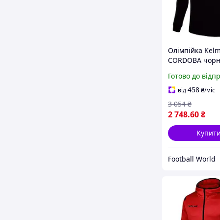
Олімпійка Kel
CORDOBA чор
3871303.9012
Готово до відп
458
від
₴
/міс
3 054
₴
2 748
.60
₴
Купит
Football World