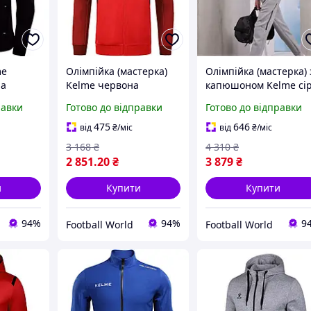
me
Олімпійка (мастерка)
Олімпійка (мастерка) 
на
Kelme червона
капюшоном Kelme сі
8261WT1017.9600
8261WT1018.9222
равки
Готово до відправки
Готово до відправки
475
646
від
₴
/міс
від
₴
/міс
3 168
₴
4 310
₴
2 851
.20
₴
3 879
₴
и
Купити
Купити
94%
94%
9
Football World
Football World