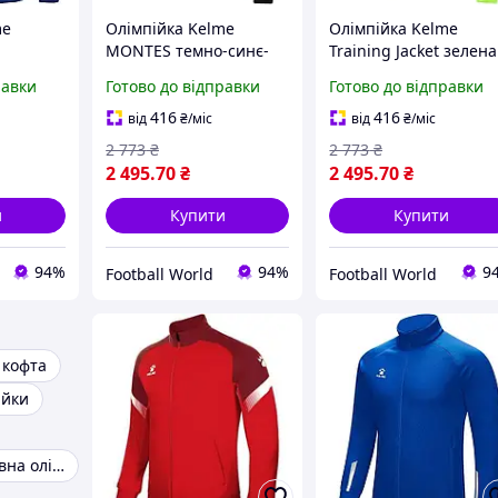
me
Олімпійка Kelme
Олімпійка Kelme
MONTES темно-синє-
Training Jacket зелена
рожева 3871300.9420
3871300.9918
равки
Готово до відправки
Готово до відправки
416
416
від
₴
/міс
від
₴
/міс
2 773
₴
2 773
₴
2 495
.70
₴
2 495
.70
₴
и
Купити
Купити
94%
94%
9
Football World
Football World
 кофта
ійки
Жіноча спортивна олімпійка