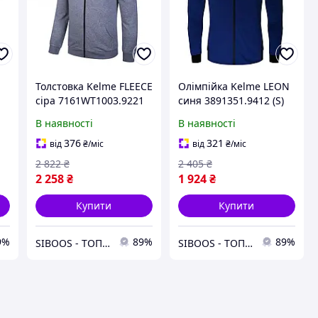
Толстовка Kelme FLEECE
Олімпійка Kelme LEON
сіра 7161WT1003.9221
синя 3891351.9412 (S)
(L)
В наявності
В наявності
376
321
від
₴
/міс
від
₴
/міс
2 822
₴
2 405
₴
2 258
₴
1 924
₴
Купити
Купити
9%
89%
89%
SIBOOS - ТОПові товари за класними цінами :)
SIBOOS - ТОПові товари за класними цінами :)