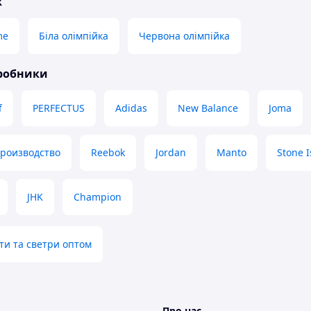
ж
me
Біла олімпійка
Червона олімпійка
иробники
f
PERFECTUS
Adidas
New Balance
Joma
производство
Reebok
Jordan
Manto
Stone I
JHK
Champion
ти та светри оптом
Про нас