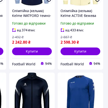
Олімпійка (кельма)
Олімпійка (кельма)
ня
Kelme WATFORD темно-
Kelme ACTIVE бежева
синьо-блакитна
8561WT1158.9709
Готово до відправки
Готово до відправки
8361WT1064.9416
374
433
від
₴
/міс
від
₴
/міс
2 492
₴
2 887
₴
2 242
.80
₴
2 598
.30
₴
Купити
Купити
4%
94%
94%
Football World
Football World