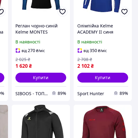
Реглан чорно-синій
Олімпійка Kelme
ва
Kelme MONTES
ACADEMY II синя
3871301.9020 (L)
7461WT1143.9481
В наявності
В наявності
Kelme S
270
350
від
₴
/міс
від
₴
/міс
2 025
₴
2 708
₴
1 620
₴
2 102
₴
Купити
Купити
9%
89%
89%
SIBOOS - ТОПові товари за класними цінами :)
Sport Hunter