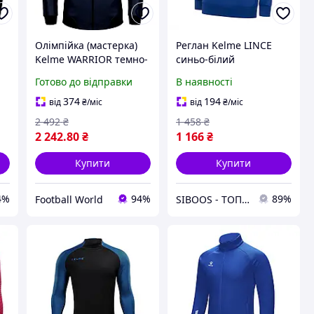
Олімпійка (мастерка)
Реглан Kelme LINCE
Kelme WARRIOR темно-
синьо-білий
00
синьо-біла
3871502.9409 (2XL)
Готово до відправки
В наявності
8061WT1009.9469
374
194
від
₴
/міс
від
₴
/міс
2 492
₴
1 458
₴
2 242
.80
₴
1 166
₴
Купити
Купити
4%
94%
89%
Football World
SIBOOS - ТОПові товари за класними цінами :)