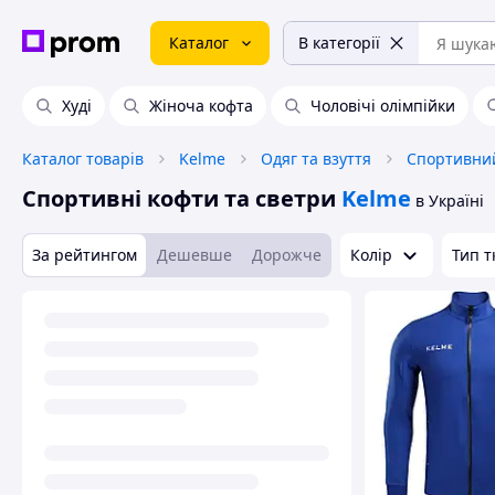
Каталог
В категорії
Худі
Жіноча кофта
Чоловічі олімпійки
Каталог товарів
Kelme
Одяг та взуття
Спортивний
Спортивні кофти та светри
Kelme
в Україні
За рейтингом
Дешевше
Дорожче
Колір
Тип 