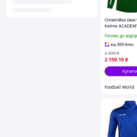
Олімпійка (мас
Kelme ACADEMY
зелена
Готово до відп
7461WT1143.93
360
від
₴
/міс
2 399
₴
2 159
.10
₴
Купит
Football World