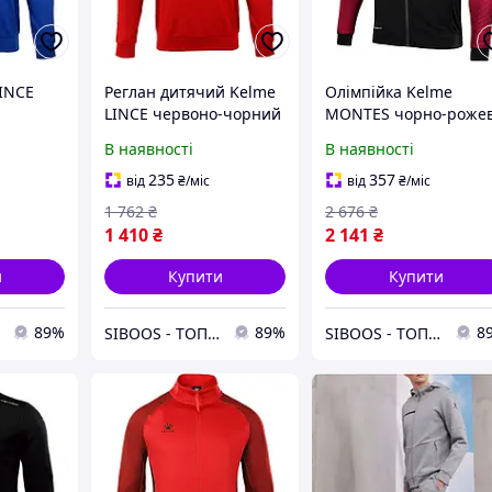
LINCE
Реглан дитячий Kelme
Олімпійка Kelme
LINCE червоно-чорний
MONTES чорно-роже
9 (2XL)
TT70613001.9611 (160)
3871300.9420 (2XL)
В наявності
В наявності
235
357
від
₴
/міс
від
₴
/міс
1 762
₴
2 676
₴
1 410
₴
2 141
₴
и
Купити
Купити
89%
89%
8
SIBOOS - ТОПові товари за класними цінами :)
SIBOOS - ТОПові товари за класними цінами :)