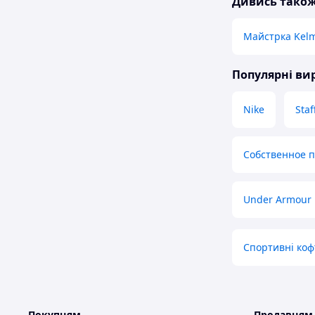
Дивись тако
Майстрка Kel
Популярні в
Nike
Staf
Собственное 
Under Armour
Спортивні коф
Покупцям
Продавцям