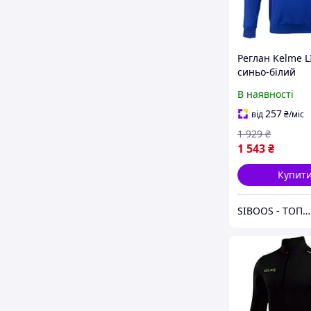
Реглан Kelme 
синьо-білий
TT70611001.940
В наявності
257
від
₴
/міс
1 929
₴
1 543
₴
Купит
SIBOOS - ТОПові товари за класними цінами :)