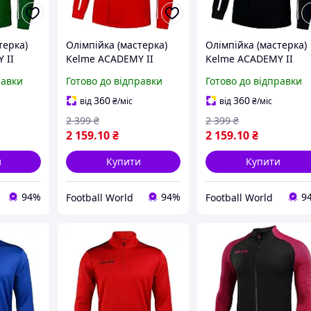
терка)
Олімпійка (мастерка)
Олімпійка (мастерка)
 II
Kelme ACADEMY II
Kelme ACADEMY II
червона
чорна7461WT1143.90
равки
Готово до відправки
Готово до відправки
00
7461WT1143.9600
360
360
від
₴
/міс
від
₴
/міс
2 399
₴
2 399
₴
2 159
.10
₴
2 159
.10
₴
и
Купити
Купити
94%
94%
9
Football World
Football World