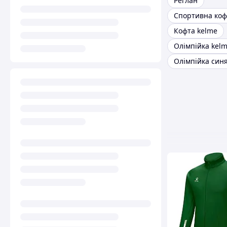
Реглан
Спортивна коф
Кофта kelme
Олімпійка kel
Олімпійка син