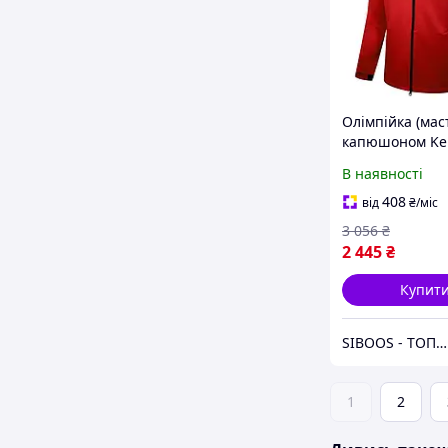
Олімпійка (мас
капюшоном Ke
ROAD червона
В наявності
3881336.9600 (L
408
від
₴
/міс
3 056
₴
2 445
₴
Купит
SIBOOS - ТОПові товари за класними цінами :)
1
2