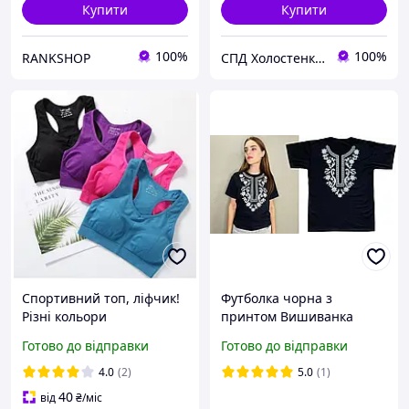
Купити
Купити
100%
100%
RANKSHOP
СПД Холостенко С.Ф.
Спортивний топ, ліфчик!
Футболка чорна з
Різні кольори
принтом Вишиванка
01.20.30 р.52
Готово до відправки
Готово до відправки
4.0
(2)
5.0
(1)
40
від
₴
/міс