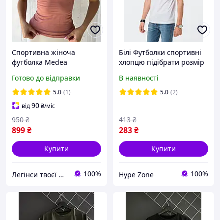
Спортивна жіноча
Білі Футболки спортивні
футболка Medea
хлопцю підібрати розмір
приталена з
чоловічого одягу Є
Готово до відправки
В наявності
перфорацією Безшовна
наложка новою поштою
для фітнесу, йоги,
Стильна футболка
5.0
(1)
5.0
(2)
тренувань - Пудрова S
хлопчику Є роздріб та опт
90
від
₴
/міс
950
₴
413
₴
899
₴
283
₴
Купити
Купити
100%
100%
Легінси твоєї мрії
Hype Zone