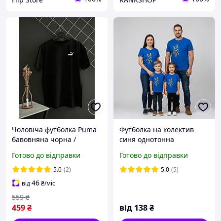
Чоловіча футболка Puma
Футболка на колектив
бавовняна чорна /
синя однотонна
футболка Пума чорного
(електрик) з натуральної
Готово до відправки
Готово до відправки
кольору
бавовни р.32-56 код
01.20.19
5.0
(2)
5.0
(5)
46
від
₴
/міс
559
₴
459
₴
від
138
₴