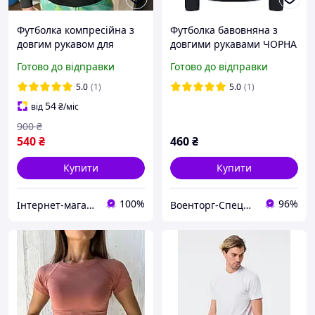
Футболка компресійна з
Футболка бавовняна з
довгим рукавом для
довгими рукавами ЧОРНА
бігу,спортивна чоловіча
р.ХЛ
Готово до відправки
Готово до відправки
тренувальна,лонгслів для
тренажерного залу колір
5.0
(1)
5.0
(1)
чорний
54
від
₴
/міс
900
₴
540
₴
460
₴
Купити
Купити
100%
96%
Інтернет-магазин VLADAMARIN
Военторг-Спецодежда на Рождественской | ТМ «Спецвик»