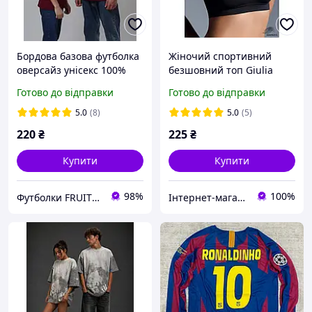
Бордова базова футболка
Жіночий спортивний
оверсайз унісекс 100%
безшовний топ Giulia
бавовна Fruit of the loom
Tank Top.
Готово до відправки
Готово до відправки
Valueweight марсала
вишневий
5.0
(8)
5.0
(5)
220
₴
225
₴
Купити
Купити
98%
100%
Футболки FRUIT 👕
Інтернет-магазин VOLIN