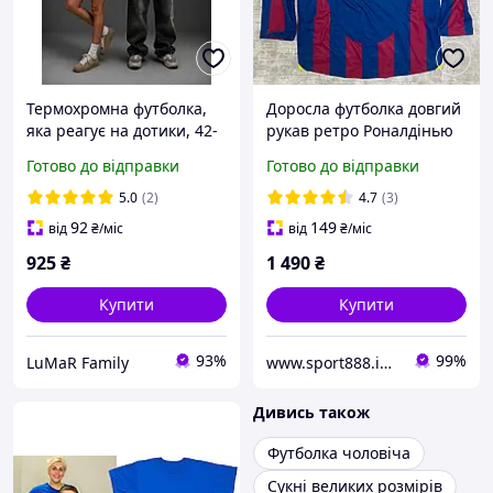
Термохромна футболка,
Доросла футболка довгий
яка реагує на дотики, 42-
рукав ретро Роналдінью
46, 48-52, сірий, бавовна.
10 Барселона Ronaldinho
Готово до відправки
Готово до відправки
Barcelona Retro 2005-2006
лонгслів
5.0
(2)
4.7
(3)
92
149
від
₴
/міс
від
₴
/міс
925
₴
1 490
₴
Купити
Купити
93%
99%
LuMaR Family
www.sport888.in.ua
Дивись також
Футболка чоловіча
Сукні великих розмірів