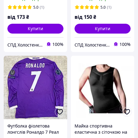
5.0
(1)
5.0
(1)
від
173
₴
від
150
₴
Купити
Купити
100%
100%
СПД Холостенко С.Ф.
СПД Холостенко С.Ф.
Футболка фіолетова
Майка спортивна
лонгслів Роналдо 7 Реал
еластична з сіточкою на