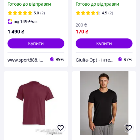
Мадрид Ретро Ronaldo
широких бретелях Giulia
Готово до відправки
Готово до відправки
Real Madrid 2016-2017
Sport Air чорного та
довгий рукав
рожевого кольорів розмір
5.0
(2)
4.5
(2)
S/M L/XL
149
від
₴
/міс
200
₴
1 490
₴
170
₴
Купити
Купити
99%
97%
www.sport888.in.ua
Giulia-Opt - інтернет-магазин жіночих колготок