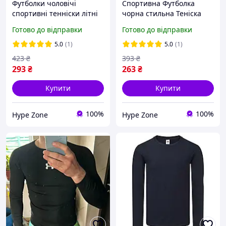
Футболки чоловічі
Спортивна Футболка
спортивні тенніски літні
чорна стильна Теніска
бордові Футболки темно-
чоловіча Є оплата при
Готово до відправки
Готово до відправки
червоні оплатити при
отриманні Одяг хлопцю
отриманні нова пошта
для дому якісну Футболку
5.0
(1)
5.0
(1)
Одяг для спорту дому
з бавовни на літо
423
₴
393
₴
293
₴
263
₴
Купити
Купити
100%
100%
Hype Zone
Hype Zone