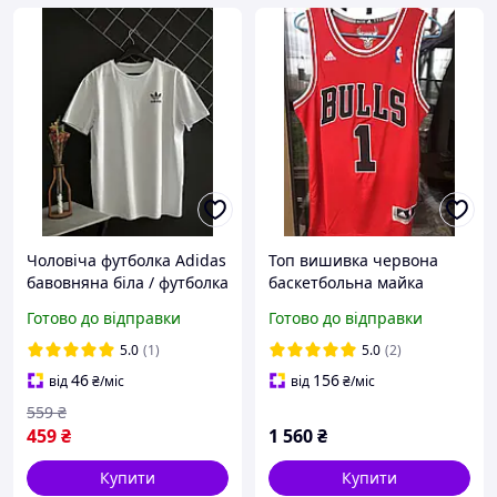
Чоловіча футболка Adidas
Топ вишивка червона
бавовняна біла / футболка
баскетбольна майка
Адідас білого кольору
Adidas Rose №1(Деррік
Готово до відправки
Готово до відправки
Роуз) команда Chicago
Bulls
5.0
(1)
5.0
(2)
46
156
від
₴
/міс
від
₴
/міс
559
₴
459
₴
1 560
₴
Купити
Купити