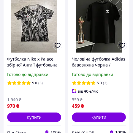
Футболка Nike x Palace
Чоловіча футболка Adidas
збірної Англії футбольна
бавовняна чорна /
спортивна майка Найк
футболка Адідас чорного
Готово до відправки
Готово до відправки
колаборація з Пелес
кольору
Англія на чемпіонат світу
5.0
(3)
5.0
(2)
2026
46
від
₴
/міс
1 940
₴
559
₴
970
₴
459
₴
Купити
Купити
100%
100%
Flip Store
RANKSHOP