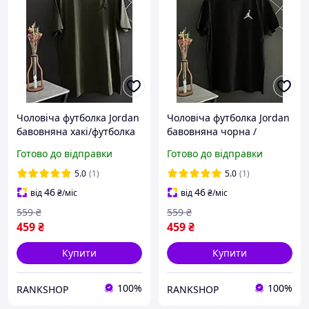
Чоловіча футболка Jordan
Чоловіча футболка Jordan
бавовняна хакі/футболка
бавовняна чорна /
Джордан зеленого
футболка Джордан
Готово до відправки
Готово до відправки
кольору
чорного кольору
5.0
(1)
5.0
(1)
46
46
від
₴
/міс
від
₴
/міс
559
₴
559
₴
459
₴
459
₴
Купити
Купити
100%
100%
RANKSHOP
RANKSHOP