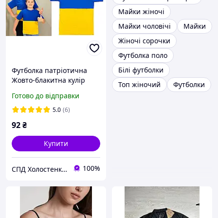
Майки жіночі
Майки чоловічі
Майки
Жіночі сорочки
Футболка поло
Білі футболки
Футболка патріотична
Жовто-блакитна кулір
Топ жіночий
Футболки
унісекс для колективів та
Готово до відправки
виступів розмір 30 62 код
01.21
5.0
(6)
92
₴
Купити
100%
СПД Холостенко С.Ф.