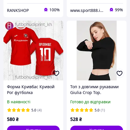
100%
99%
RANKSHOP
www.sport888.in.ua
Форма Кривбас Кривой
Топ з довгими рукавами
Рог футболка
Giulia Crop Top.
В наявності
Готово до відправки
5.0
(4)
5.0
(1)
580
₴
528
₴