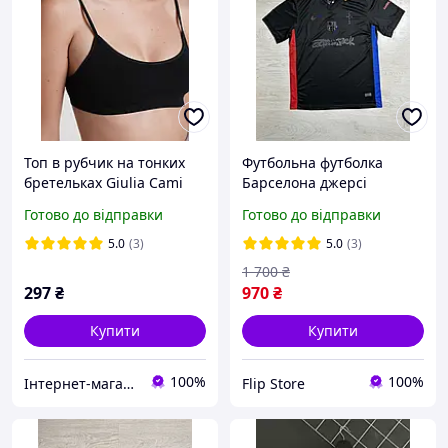
Топ в рубчик на тонких
Футбольна футболка
бретельках Giulia Cami
Барселона джерсі
Top Rib.
чоловіча Nike x Travis
Готово до відправки
Готово до відправки
Scott спортивна чорна
5.0
(3)
5.0
(3)
1 700
₴
297
₴
970
₴
Купити
Купити
100%
100%
Інтернет-магазин VOLIN
Flip Store