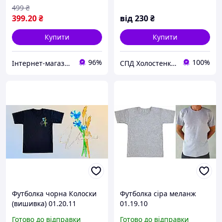
499
₴
399
.20
₴
від
230
₴
Купити
Купити
96%
100%
Інтернет-магазин "Uniqum Style". Створи свій унікальний стиль!
СПД Холостенко С.Ф.
Футболка чорна Колоски
Футболка сіра меланж
(вишивка) 01.20.11
01.19.10
Готово до відправки
Готово до відправки