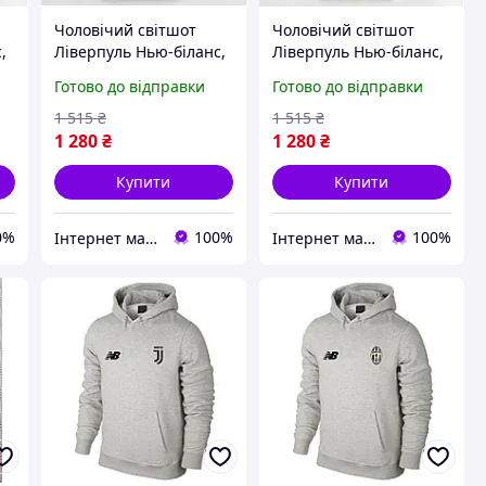
Чоловічий світшот
Чоловічий світшот
,
Ліверпуль Нью-біланс,
Ліверпуль Нью-біланс,
e
Liverpool, New-balance
Liverpool, New-balance
Готово до відправки
Готово до відправки
1 515
₴
1 515
₴
1 280
₴
1 280
₴
Купити
Купити
0%
100%
100%
Інтернет магазин - Matrix
Інтернет магазин - Matrix