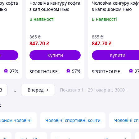
ру кофта
Чоловіча кенгуру кофта
Чоловіча кенгуру коф
Нью
з капюшоном Нью
з капюшоном Нью
с (New
Баланс Ювентус (New
Баланс Ювентус (Ne
В наявності
В наявності
s)
Balance Juventus)
Balance Juventus) тем
чорна S
синя S
865
₴
865
₴
847
.70
₴
847
.70
₴
и
Купити
Купити
97%
97%
9
SPORTHOUSE
SPORTHOUSE
3
...
Вперед
Показано 1 - 29 товарів з 3000+
ж
оном чоловічі
Чоловічі спортивні кофти
Чоловічі с