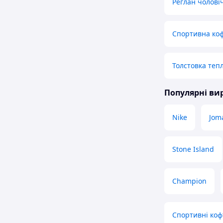
Реглан чолові
Спортивна ко
Толстовка теп
Популярні в
Nike
Jom
Stone Island
Champion
Спортивні коф