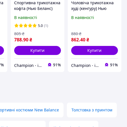
та
Спортивна трикотажна
Чоловіча трикотажна
кофта (Нью Беланс)
худі (кенгуру) Нью
w
New Balance світшот XS
Беланс Ювентус, New
В наявності
В наявності
но
Balance Juventus сіра
XS
5.0
(1)
805
₴
880
₴
788
.90
₴
862
.40
₴
Купити
Купити
7%
91%
91%
Champion - інтернет магазин спортивного одягу та взуття.
Champion - інтернет магазин спортивного одягу та взуття.
портивні костюми New Balance
Толстовка з принтом