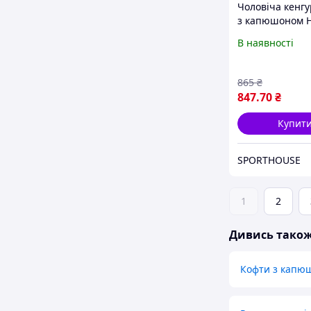
Чоловіча кенгу
з капюшоном 
Баланс Ювенту
В наявності
Balance Juventu
чорна S
865
₴
847
.70
₴
Купит
SPORTHOUSE
1
2
Дивись тако
Кофти з капюш