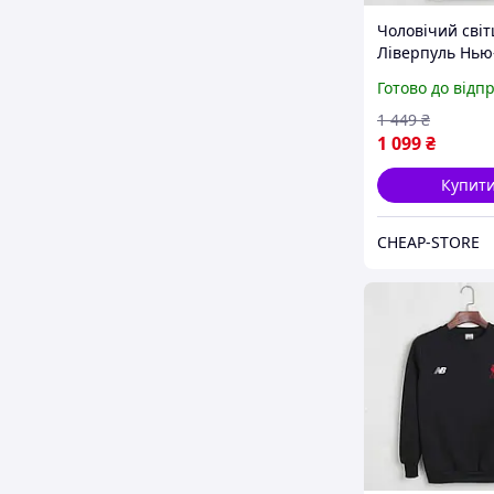
Чоловічий сві
Ліверпуль Нью
Liverpool, New
Готово до відп
1 449
₴
1 099
₴
Купит
CHEAP-STORE