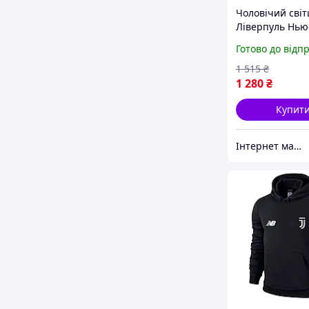
Чоловічий сві
Ліверпуль Нью-
Liverpool, New
Готово до відп
1 515
₴
1 280
₴
Купит
Інтернет магазин - Matrix