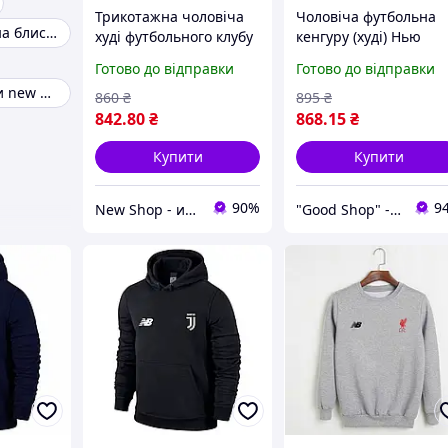
Трикотажна чоловіча
Чоловіча футбольна
Жіноча кофта на блискавці
худі футбольного клубу
кенгуру (худі) Нью
Нью Баланс Ювентус
Беланс Ювентус (Ne
Готово до відправки
Готово до відправки
(New Balance Juventus)
Balance Juventus)
Жіночі кросівки new balance
чорна XS
трикотажна чорна XS
860
₴
895
₴
842
.80
₴
868
.15
₴
Купити
Купити
90%
9
New Shop - интернет магазин спортивной одежды и аксессуаров.
"Good Shop" - интернет-магазин спортивной обуви одежды и аксессуаров.