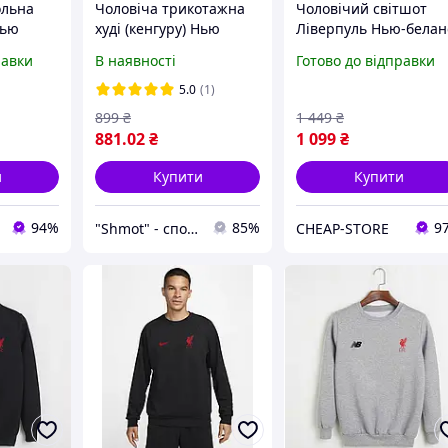
ольна
Чоловіча трикотажна
Чоловічий світшот
Нью
худі (кенгуру) Нью
Ліверпуль Нью-белан
с (New
Беланс Ювентус (New
Liverpool, New-balanc
равки
В наявності
Готово до відправки
s)
Balance Juventus)
мно
чорна XS
5.0
(1)
899
₴
1 449
₴
881
.02
₴
1 099
₴
и
Купити
Купити
94%
85%
9
"Shmot" - спортивная одежда и обувь с доставкой по Украине.
CHEAP-STORE