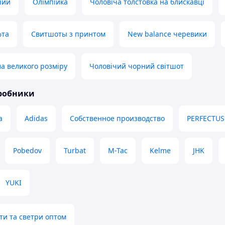
чий
Олімпійка
Чоловіча толстовка на блискавці
фта
Свитшоты з принтом
New balance черевики
ла великого розміру
Чоловічий чорний світшот
иробники
a
Adidas
Собственное производство
PERFECTUS
Pobedov
Turbat
M-Tac
Kelme
JHK
YUKI
ти та светри оптом