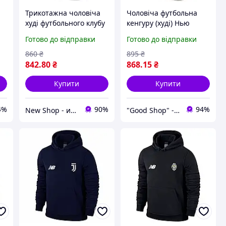
Трикотажна чоловіча
Чоловіча футбольна
худі футбольного клубу
кенгуру (худі) Нью
w
Нью Баланс Ювентус
Беланс Ювентус (New
Готово до відправки
Готово до відправки
(New Balance Juventus)
Balance Juventus)
чорна XS
трикотажна сіра XS
860
₴
895
₴
842
.80
₴
868
.15
₴
Купити
Купити
4%
90%
94%
New Shop - интернет магазин спортивной одежды и аксессуаров.
"Good Shop" - интернет-магазин спортивной обуви одежды и аксессуаров.