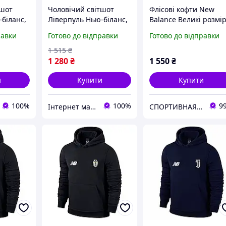
тшот
Чоловічий світшот
Флісові кофти New
біланс,
Ліверпуль Нью-біланс,
Balance Великі розмі
-balance
Liverpool, New-balance
равки
Готово до відправки
Готово до відправки
1 515
₴
1 280
₴
1 550
₴
и
Купити
Купити
100%
100%
9
Інтернет магазин - Matrix
СПОРТИВНАЯ ОДЕЖДА ДЛЯ ВСЕЙ СЕМЬИ