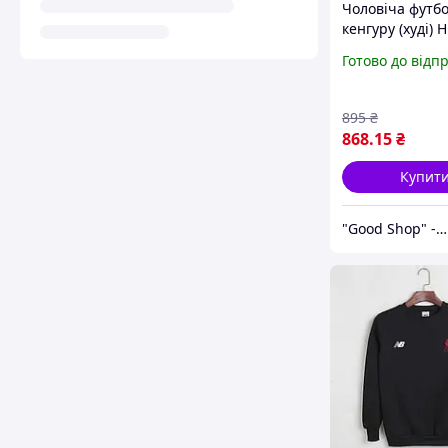
Чоловіча футб
кенгуру (худі) 
Беланс Ювенту
Готово до відп
Balance Juventu
трикотажна те
синя XS
895
₴
868
.15
₴
Купит
"Good Shop" - интернет-магазин спортивной обуви одежды и аксессуаров.