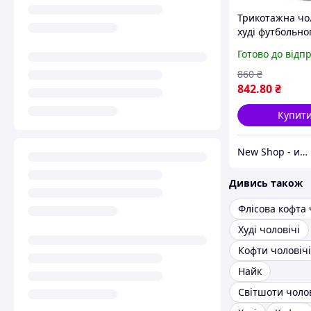
Трикотажна чо
худі футбольно
Нью Баланс Ю
Готово до відп
(New Balance J
сіра XS
860
₴
842
.80
₴
Купит
New Shop - интернет магазин спортивной одежды и аксессуаров.
Дивись також
Худі чоловічі
Кофти чоловічі
Найк
Світшоти чолов