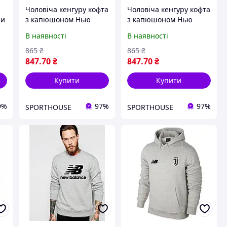
Чоловіча кенгуру кофта
Чоловіча кенгуру кофта
ри
з капюшоном Нью
з капюшоном Нью
Баланс Ювентус (New
Баланс Ювентус (New
В наявності
В наявності
Balance Juventus) сіра S
Balance Juventus) сіра S
865
₴
865
₴
847
.70
₴
847
.70
₴
Купити
Купити
9%
97%
97%
SPORTHOUSE
SPORTHOUSE