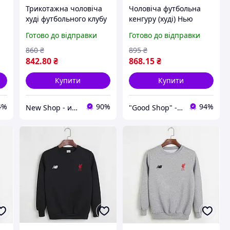
Трикотажна чоловіча
Чоловіча футбольна
худі футбольного клубу
кенгуру (худі) Нью
w
Нью Баланс Ювентус
Беланс Ювентус (New
Готово до відправки
Готово до відправки
(New Balance Juventus)
Balance Juventus)
темно синя XS
трикотажна чорна XS
860
₴
895
₴
842
.80
₴
868
.15
₴
Купити
Купити
4%
90%
94%
New Shop - интернет магазин спортивной одежды и аксессуаров.
"Good Shop" - интернет-магазин спортивной обуви одежды и аксессуаров.