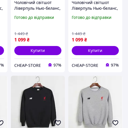
Чоловічий світшот
Чоловічий світшот
с,
Ліверпуль Нью-беланс,
Ліверпуль Нью-беланс,
e
Liverpool, New-balance
Liverpool, New-balance
Готово до відправки
Готово до відправки
1 449
₴
1 449
₴
1 099
₴
1 099
₴
Купити
Купити
7%
97%
97%
CHEAP-STORE
CHEAP-STORE