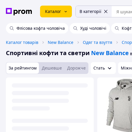
Каталог
В категорії
Флісова кофта чоловіча
Худі чоловічі
Кофт
Каталог товарів
New Balance
Одяг та взуття
Спор
Спортивні кофти та светри
New Balance
в
За рейтингом
Дешевше
Дорожче
Стать
Міжн