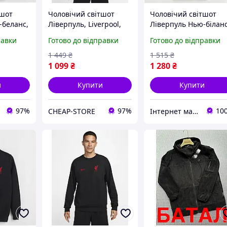
тшот
Чоловічий світшот
Чоловічий світшот
-беланс,
Ліверпуль, Liverpool,
Ліверпуль Нью-біланс
-balance
Nike
Liverpool, New-balanc
равки
Готово до відправки
Готово до відправки
1 449
₴
1 515
₴
1 099
₴
1 280
₴
и
Купити
Купити
97%
97%
10
CHEAP-STORE
Інтернет магазин - Matrix