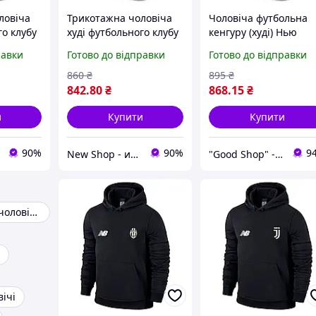
ловіча
Трикотажна чоловіча
Чоловіча футбольна
го клубу
худі футбольного клубу
кенгуру (худі) Нью
вентус
Нью Баланс Ювентус
Беланс Ювентус (Ne
равки
Готово до відправки
Готово до відправки
uventus)
(New Balance Juventus)
Balance Juventus)
сіра XS
трикотажна сіра XS
860
₴
895
₴
842
.80
₴
868
.15
₴
и
Купити
Купити
90%
90%
9
New Shop - интернет магазин спортивной одежды и аксессуаров.
"Good Shop" - интернет-магазин спортивной обуви одежды и аксессуаров.
Флісова кофта чоловіча
ічі