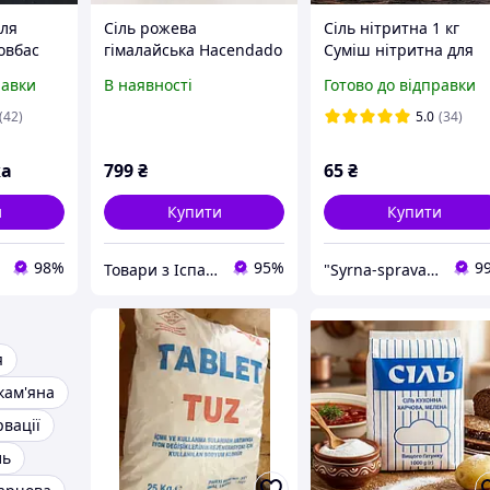
для
Сіль рожева
Сіль нітритна 1 кг
овбас
гімалайська Hacendado
Суміш нітритна для
Sal Rosa Himalaya 1 кг
посолу Нітритна сіль
равки
В наявності
Готово до відправки
для делікатесів
(42)
5.0
(34)
ка
799
₴
65
₴
и
Купити
Купити
98%
95%
9
Товари з Іспанії
"Syrna-sprava": магазин для справжніх сироварів!
я
кам'яна
рвації
ль