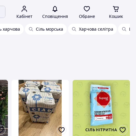
Кабінет
Сповіщення
Обране
Кошик
ь харчова
Сіль морська
Харчова селітра
Йод