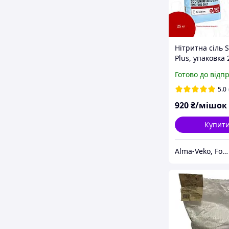
Нітритна сіль 
Plus, упаковка 
Готово до відп
5.0
920
₴/мішок
Купит
Аlma-Veko, Food