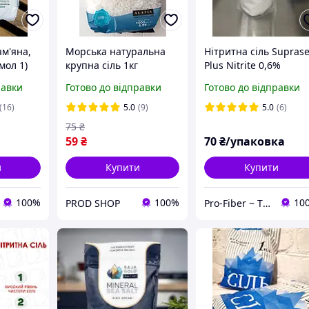
ам'яна,
Морська натуральна
Нітритна сіль Suprase
мол 1)
крупна сіль 1кг
Plus Nitrite 0,6%
Sea&Sun
(нітритна) 1 кг
равки
Готово до відправки
Готово до відправки
(16)
5.0
(9)
5.0
(6)
75
₴
59
₴
70
₴/упаковка
и
Купити
Купити
100%
100%
10
PROD SHOP
Pro-Fiber ~ ТОВ" Про-Файбер"