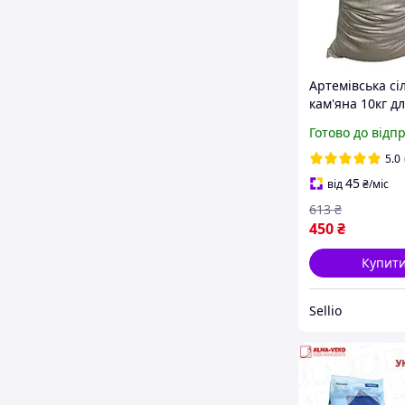
Артемівська сі
кам'яна 10кг д
консервацій А
Готово до відп
1 гатунок мішок
артем сіль До
5.0
залишки 2022 
45
від
₴
/міс
дрогобицьку
613
₴
450
₴
Купит
Sellio