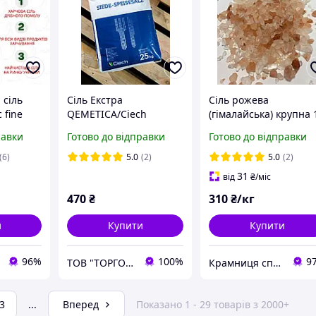
 сіль
Сіль Екстра
Сіль рожева
 fine
QEMETICA/Ciech
(гімалайська) крупна 
акування
Німеччина/Польща,
кг
равки
Готово до відправки
Готово до відправки
мішок 25 кг
(6)
5.0
(2)
5.0
(2)
31
від
₴
/міс
470
₴
310
₴/кг
и
Купити
Купити
96%
100%
9
ТОВ "ТОРГОВА КОМПАНІЯ "СОЛТІС"
Крамниця спецій "Перчика"
3
...
Вперед
Показано 1 - 29 товарів з 2000+