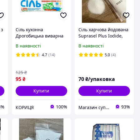
 з
Сіль кухонна
Сіль харчова йодована
Дрогобицька виварна
Suprasel Plus Iodide,
немелена для
пакет (пачка) 1кг
В наявності
В наявності
консервування та
соління, 750 г
4.7
(14)
5.0
(4)
125
₴
95
₴
70
₴/упаковка
Купити
Купити
8%
100%
93%
КОРИЦЯ
Магазин суперфудів "Just Healthy"