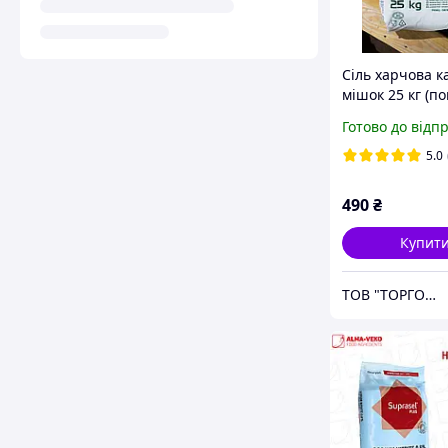
Сіль харчова к
мішок 25 кг (по
Польща
Готово до відп
5.0
490
₴
Купит
ТОВ "ТОРГОВА КОМПАНІЯ "СОЛТІС"