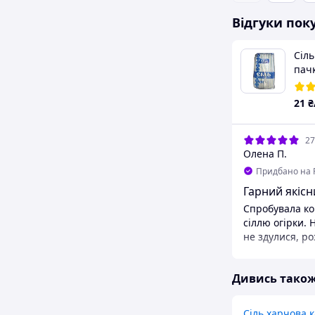
Відгуки пок
Сіль
пачк
21
₴
27
Олена П.
Придбано на 
Гарний якісн
Спробувала ко
сіллю огірки. 
не здулися, ро
Переваги
Сіль як сіль )
Дивись тако
Недоліки
Немає
Сіль харчова 