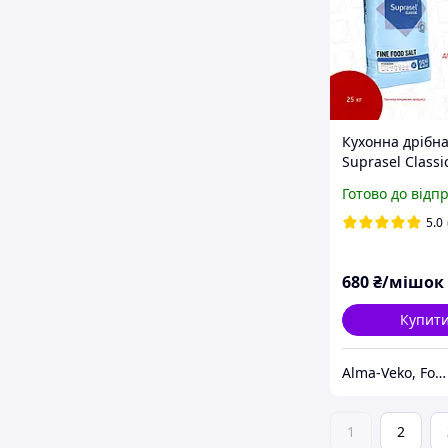
Кухонна дрібна
Suprasel Classic
salt (Данія), п
Готово до відп
25 кг
5.0
680
₴/мішок
Купит
Аlma-Veko, Food
1
2