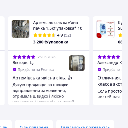
Артемсіль сіль камʼяна
Кухо
пачка 1.5кг упаковка* 10
Supra
пачок 15кг сіль харчова
(Дані
4.9
(52)
кам’яна пачка 1,5кг
3 200
₴/упаковка
680
25.05.2026
20.
Вікторія Ц.
Александр К.
+
3
Придбано на Prom.ua
Придбано на P
Артемівська якісна сіль. 👍
Отличная, чи
класса экстра
Дякую продавцю за швидке
відправлення замовлення,
Соль просто от
отримала швидко і якісно
чистейшая, кла
упаковану. Чудова сіль: чистий
помнит, когда-
смак, гарно розчиняється й
соль экстра из 
ідеально підходить до будь-яких
внешне такой 
страв та консервації. Думала що
консистенции, 
Артемівську вже не можна знайти
тот песок в песочных часах. )
сіль
Сіль поварена
Гімалайська рожева сіль