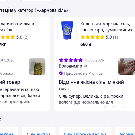
упців
у категорії «Харчова сіль»
 харчова мілка в
Кельтська морська сіль,
ах 1кг
світло-сіра, суміш живих
мінералів, 454 грм.
5.0
(2)
5.0
(1)
/кг
660
₴
.07.2026
08.06.2026
Володимир Ф.
Prom.ua
Придбано на Prom.ua
ий товар
Відмінна якісна сіль, м'який
смак.
нсервувати із цією
Наразі все ок, банки
Сіль супер. Велика, сіра, трохи
зсіл прозорий.
волога (це нормально для
справжньої кельтської солі, оскільки
вона не очищається хімічно). Смак
ж
не термоядерний, дуже м'який,
навіть трохи солодкуватий
наприкінці. Ідеально підходить для
кам'яна
Сіль екстра
Сіль морська велика
Чорна 