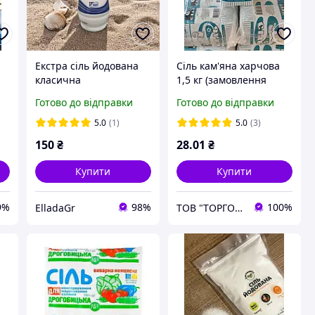
Екстра сіль йодована
Сіль кам'яна харчова
класична
1,5 кг (замовлення
кратно 10 шт)
Готово до відправки
Готово до відправки
5.0
(1)
5.0
(3)
150
₴
28
.01
₴
Купити
Купити
9%
98%
100%
ElladaGr
ТОВ "ТОРГОВА КОМПАНІЯ "СОЛТІС"