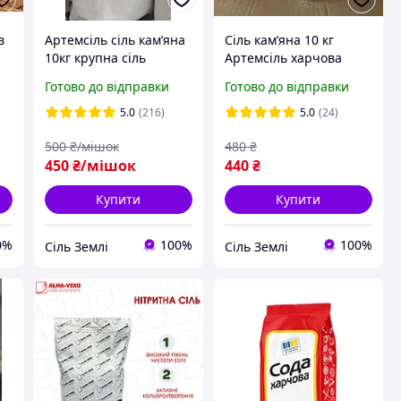
в
Артемсіль сіль камʼяна
Сіль камʼяна 10 кг
10кг крупна сіль
Артемсіль харчова
харчова для
Українська для
Готово до відправки
Готово до відправки
консервації помел №1
консервації Артемсіль
оригінал Соледар
кухонна для солінь
5.0
(216)
5.0
(24)
Соледар оригінал в
500
₴/мішок
480
₴
наявності
450
₴/мішок
440
₴
Купити
Купити
0%
100%
100%
Сіль Землі
Сіль Землі