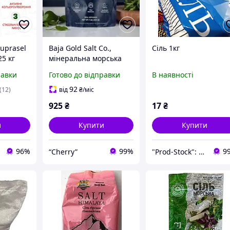
Suprasel
Baja Gold Salt Co.,
Сіль 1кг
25 кг
мінеральна морська
сіль, натуральна крупа,
равки
Готово до відправки
В наявності
454 г
92
(12)
від
₴
/міс
925
₴
17
₴
и
Купити
Купити
96%
99%
9
“Cherry”
"Prod-Stock": Інтернет-магазин продуктів харчування та господарчих товарів