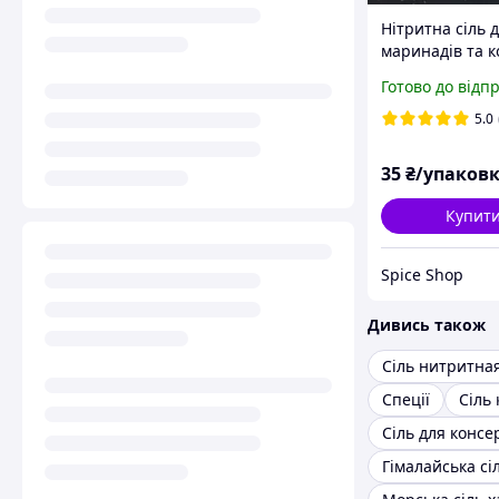
Нітритна сіль 
маринадів та к
500 г
Готово до відп
5.0
35
₴/упаков
Купит
Spice Shop
Дивись також
Сіль нитритна
Спеції
Сіль 
Сіль для консе
Гімалайська сі