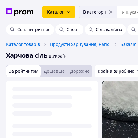
Каталог
В категорії
Сіль нитритная
Спеції
Сіль кам'яна
Каталог товарів
Продукти харчування, напої
Бакалія
Харчова сіль
в Україні
За рейтингом
Дешевше
Дорожче
Країна виробник