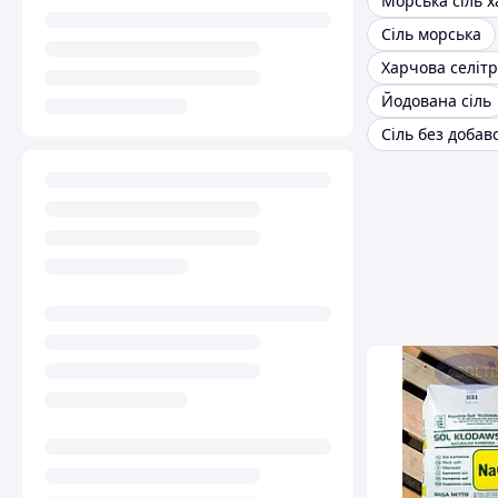
Морська сіль 
Сіль морська
Харчова селіт
Йодована сіль
Сіль без добав