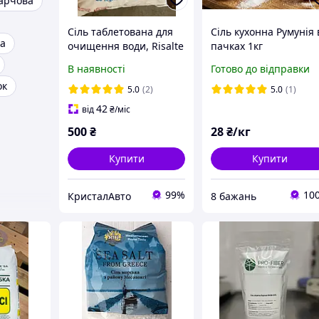
харчова
Сіль таблетована для
Сіль кухонна Румунія 
ра
очищення води, Risalte
пачках 1кг
(Туреччина форма
В наявності
Готово до відправки
подушечка)
ок
5.0
(2)
5.0
(1)
42
від
₴
/міс
500
₴
28
₴/кг
Купити
Купити
99%
10
КристалАвто
8 бажань