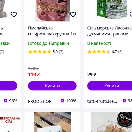
ль
Гімалайська
Сіль морська Ласочка
ля
сіль(рожева) крупна 1кг
духмяними травами
ртемсіль
Sea&Sun
200 г
равки
Готово до відправки
В наявності
 солі
нецька
(7)
5.0
(7)
4.7
(6)
краще за
160
₴
119
₴
29
₴
и
Купити
Купити
96%
100%
9
PROD SHOP
tutti-frutti.kiev.ua