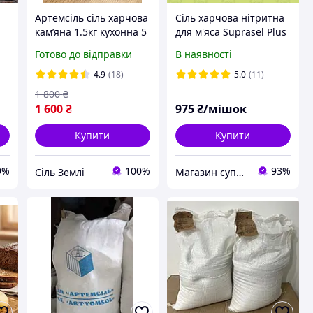
Артемсіль сіль харчова
Сіль харчова нітритна
камʼяна 1.5кг кухонна 5
для м'яса Suprasel Plus
пачок Соледар для
Nitrite 0,6%
Готово до відправки
В наявності
консервації
вакуумована мішок
25кг
4.9
(18)
5.0
(11)
1 800
₴
1 600
₴
975
₴/мішок
Купити
Купити
9%
100%
93%
Сіль Землі
Магазин суперфудів "Just Healthy"