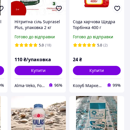
l
Нітритна сіль Suprasel
Сода харчова Щедра
Plus, упаковка 2 кг
Торбінка 400 г
Готово до відправки
Готово до відправки
5.0
(18)
5.0
(2)
110
₴/упаковка
24
₴
Купити
Купити
0%
96%
99%
Аlma-Veko, Food
Козуб Маркет інтернет-магазин