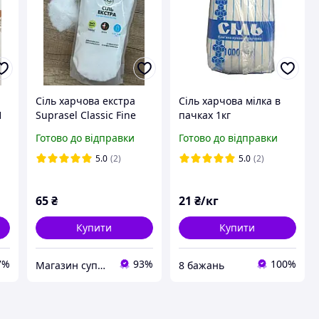
Сіль харчова екстра
Сіль харчова мілка в
1
Suprasel Classic Fine
пачках 1кг
кухонна пакет (пачка)
Готово до відправки
Готово до відправки
1кг
5.0
(2)
5.0
(2)
65
₴
21
₴/кг
Купити
Купити
7%
93%
100%
Магазин суперфудів "Just Healthy"
8 бажань