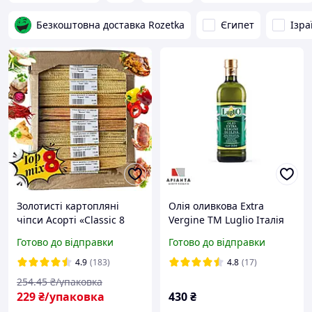
Безкоштовна доставка Rozetka
Єгипет
Ізра
Золотисті картопляні
Олія оливкова Extra
чіпси Асорті «Classic 8
Vergine ТМ Luglio Італія
MIX» ящик екран 1 кг.
1,0 л
Готово до відправки
Готово до відправки
(фасування по100г.)
4.9
(183)
4.8
(17)
254
.45
₴/упаковка
229
₴/упаковка
430
₴