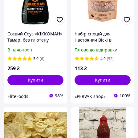
Соєвий Соус «КІККОМАН»
Набір спецій для
Тамарі без глютену
Настоянки Віскі в
KIKKOMAN Tamari 150мл
Шотландському стилі (3 л)
В наявності
Готово до відправки
5.0
(6)
4.9
(52)
259
₴
113
₴
Купити
Купити
98%
100%
EliteFoods
«PERVAK shop»