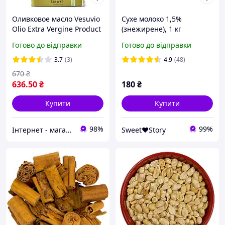
Оливковое масло Vesuvio
Сухе молоко 1,5%
Olio Extra Vergine Product
(знежирене), 1 кг
5000 мл
Готово до відправки
Готово до відправки
3.7
(3)
4.9
(48)
670
₴
636
.50
₴
180
₴
Купити
Купити
98%
99%
Інтернет - магазин " Chaikoff "
Sweet❤Story