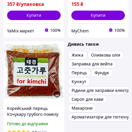
357
₴/упаковка
155
₴
Купити
Купити
100%
100%
YaMix маркет
MyChem
Дивись також
Жижа
Оливкова олія
Заправка для вейпа
Перець
Фундук
Кунжут
Рідини для заправки електро
Сироп для кави
Макарони
Корейський перець
Кочукару грубого помелу
Ароматизатори для тютюну
для кімчі 200г
Готово до відправки