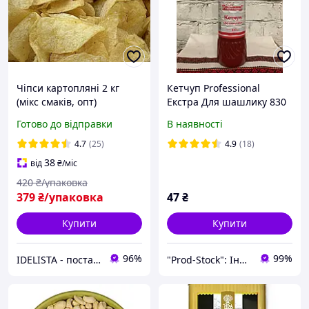
Чіпси картопляні 2 кг
Кетчуп Professional
(мікс смаків, опт)
Екстра Для шашлику 830
г Шашличний кетчуп
Готово до відправки
В наявності
Насичений томатний
кетчуп для шашлику
4.7
(25)
4.9
(18)
38
від
₴
/міс
420
₴/упаковка
379
₴/упаковка
47
₴
Купити
Купити
96%
99%
IDELISTA - постачальник продуктів харчування
"Prod-Stock": Інтернет-магазин продуктів харчування та господарчих товарів