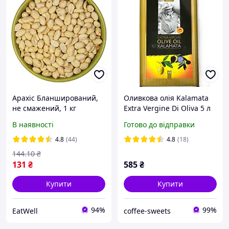
Арахіс Бланширований,
Оливкова олія Kalamata
не смажений, 1 кг
Extra Vergine Di Oliva 5 л
В наявності
Готово до відправки
4.8
(44)
4.8
(18)
144
.10
₴
131
₴
585
₴
Купити
Купити
94%
99%
EatWell
coffee-sweets