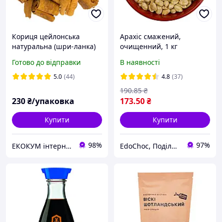
Кориця цейлонська
Арахіс смажений,
натуральна (шри-ланка)
очищенний, 1 кг
палички(довжина 2 см)
Готово до відправки
В наявності
100 г
5.0
(44)
4.8
(37)
190
.85
₴
230
₴/упаковка
173
.50
₴
Купити
Купити
98%
97%
ЕКОКУМ інтернет магазин
EdoСhoc, Поділись Любов'ю!