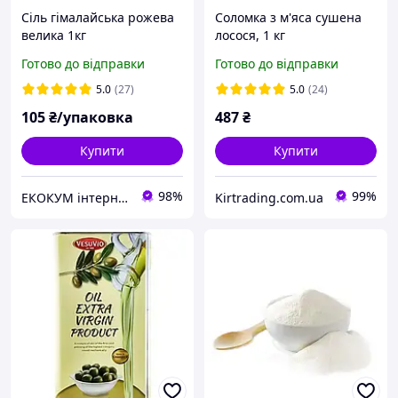
Сіль гімалайська рожева
Соломка з м'яса сушена
велика 1кг
лосося, 1 кг
Готово до відправки
Готово до відправки
5.0
(27)
5.0
(24)
105
₴/упаковка
487
₴
Купити
Купити
98%
99%
ЕКОКУМ інтернет магазин
Kirtrading.com.ua