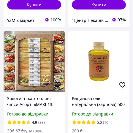
Купити
Купити
100%
97%
YaMix маркет
"Центр Пекарів "АРІАНТА" ТзОВ
Золотисті картопляні
Рицинова олія
чіпси Асорті «MAXI 13
натуральна (харчова) 500
MIX» ящик екран 1,3 кг.
мл
Готово до відправки
Готово до відправки
(фасування по100г.)
4.9
(38)
5.0
(10)
396
.67
₴/упаковка
200
₴