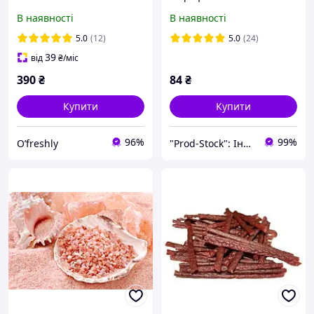
В наявності
В наявності
5.0
(12)
5.0
(24)
39
від
₴
/міс
390
₴
84
₴
Купити
Купити
96%
99%
O’freshly
"Prod-Stock": Інтернет-магазин продуктів харчування та господарчих товарів