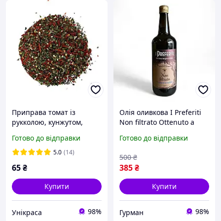
Приправа томат із
Олія оливкова I Preferiti
рукколою, кунжутом,
Non filtrato Ottenuto a
базиліком 250 г
Freddo нефыльроване 1 л
Готово до відправки
Готово до відправки
5.0
(14)
500
₴
65
₴
385
₴
Купити
Купити
98%
98%
Унікраса
Гурман