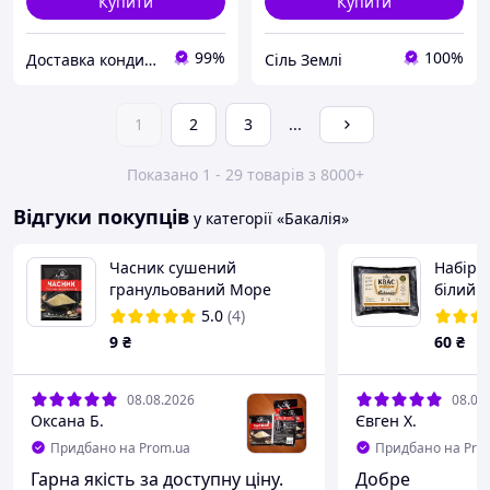
Купити
Купити
99%
100%
Доставка кондитерської сировини
Сіль Землі
1
2
3
...
Показано 1 - 29 товарів з 8000+
Відгуки покупців
у категорії «Бакалія»
Часник сушений
Набір д
гранульований Море
білий 
Спецій 10 г
5.0
(4)
9
₴
60
₴
08.08.2026
08.08
Оксана Б.
Євген Х.
Придбано на Prom.ua
Придбано на Pro
Гарна якість за доступну ціну.
Добре