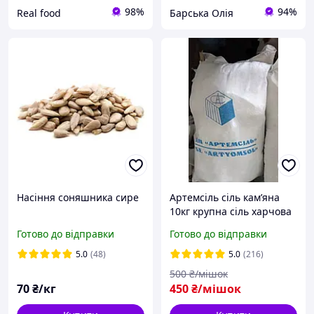
98%
94%
Real food
Барська Олія
Насіння соняшника сире
Артемсіль сіль камʼяна
10кг крупна сіль харчова
для консервації помел №1
Готово до відправки
Готово до відправки
оригінал Соледар
5.0
(48)
5.0
(216)
500
₴/мішок
70
₴/кг
450
₴/мішок