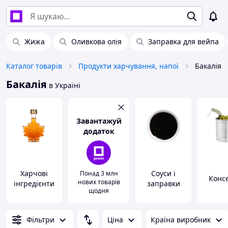
Жижа
Оливкова олія
Заправка для вейпа
Каталог товарів
Продукти харчування, напої
Бакалія
Бакалія
в Україні
Завантажуй
додаток
Харчові
Соуси і
Понад 3 млн
Конс
нових товарів
інгредієнти
заправки
щодня
Фільтри
Ціна
Країна виробник