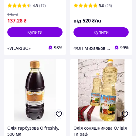
4.5
(17)
5.0
(25)
143
₴
137
.28
₴
від
520
₴/кг
Купити
Купити
98%
99%
«VILARIBO»
ФОП Михальов В.І.
Олія гарбузова O'freshly,
Олія соняшникова Олівія
500 мл
1л раф