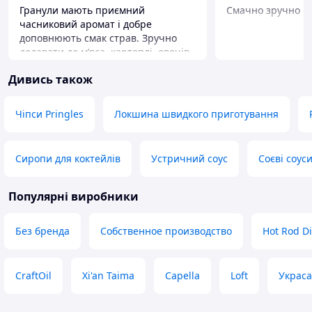
Гранули мають приємний
Смачно зручно ш
часниковий аромат і добре
доповнюють смак страв. Зручно
додавати до м’яса, картоплі, овочів,
супів та соусів. Не потрібно чистити
Дивись також
й подрібнювати свіжий часник,
тому приготування займає менше
часу. Упаковка компактна, легко
Чіпси Pringles
Локшина швидкого приготування
зберігати навіть на невеликій кухні.
Переваги
• насичений аромат; • приємний
Сиропи для коктейлів
Устричний соус
Соєві соус
смак; • зручно дозувати; • підходить
до багатьох страв; • компактна
упаковка; • економить час під час
Популярні виробники
приготування.
Недоліки
Без бренда
Собственное производство
Hot Rod Di
Суттєвих недоліків не помітила.
Хотілося б лише більшу упаковку
для тих, хто часто використовує
CraftOil
Xi'an Taima
Capella
Loft
Украса
часник.