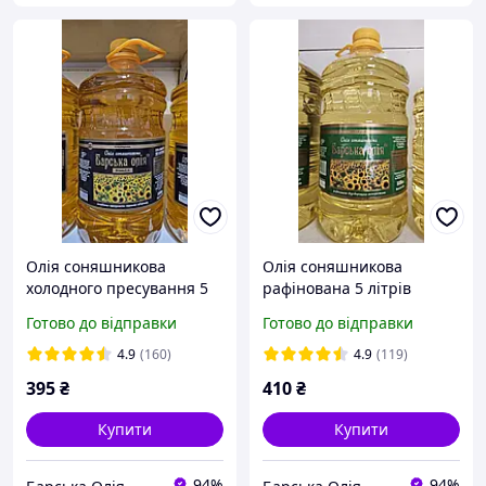
Олія соняшникова
Олія соняшникова
холодного пресування 5
рафінована 5 літрів
л.
Готово до відправки
Готово до відправки
4.9
(160)
4.9
(119)
395
₴
410
₴
Купити
Купити
94%
94%