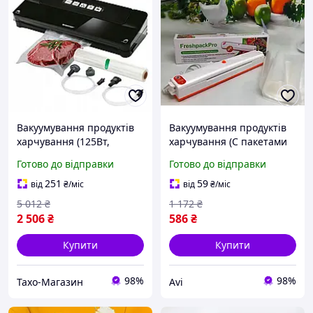
Вакуумування продуктів
Вакуумування продуктів
харчування (125Вт,
харчування (С пакетами
+Рулон плівки,
27см), Вакууматор для
Готово до відправки
Готово до відправки
Німеччина), Електричний
сиру та м'яса, AVI
вакууматор, THO
251
59
від
₴
/міс
від
₴
/міс
5 012
₴
1 172
₴
2 506
₴
586
₴
Купити
Купити
98%
98%
Тахо-Магазин
Avi