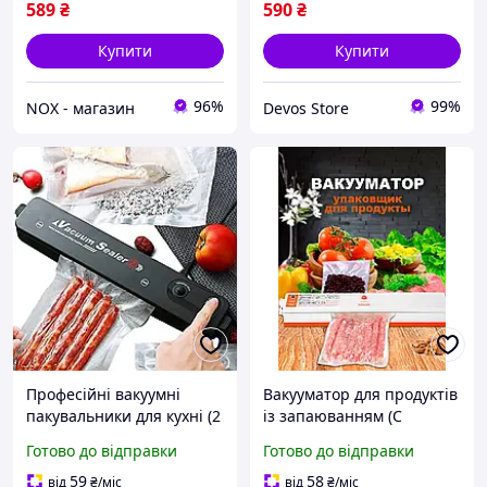
589
₴
590
₴
Купити
Купити
96%
99%
NOX - магазин
Devos Store
Професійні вакуумні
Вакууматор для продуктів
пакувальники для кухні (2
із запаюванням (С
режими), Вакуумування
пакетами 27см),
Готово до відправки
Готово до відправки
продуктів харчування,
Вакуумування продуктів
DVS
харчування, DVS
59
58
від
₴
/міс
від
₴
/міс