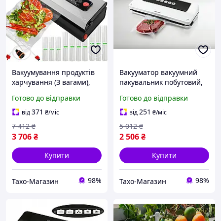
Вакуумування продуктів
Вакууматор вакуумний
харчування (З вагами),
пакувальник побутовий,
THO
Вакуумування продуктів
Готово до відправки
Готово до відправки
харчування (125Вт,
+Рулон плівки,
371
251
від
₴
/міс
від
₴
/міс
Німеччина), OLN
7 412
₴
5 012
₴
3 706
₴
2 506
₴
Купити
Купити
98%
98%
Тахо-Магазин
Тахо-Магазин