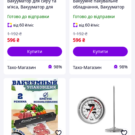
Вакууматор для сиру та
Вакуумне пакувальне
м'яса, Вакууматор для
обладнання, Вакууматор
м'яса, Вакуумування
овочів, Вакууматор для
Готово до відправки
Готово до відправки
продуктів харчування (2
продуктів харчування (2
режими), THO
режими), THO
60
60
від
₴
/міс
від
₴
/міс
1 192
₴
1 192
₴
596
₴
596
₴
Купити
Купити
98%
98%
Тахо-Магазин
Тахо-Магазин