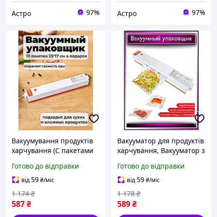
97%
97%
Астро
Астро
Вакуумування продуктів
Вакууматор для продуктів
харчування (С пакетами
харчування, Вакууматор з
27см), Вакуумний апарат
дисплеєм (С пакетами
Готово до відправки
Готово до відправки
для тривалого зберігання
27см), NOX
продуктів, AST
59
59
від
₴
/міс
від
₴
/міс
1 174
₴
1 178
₴
587
₴
589
₴