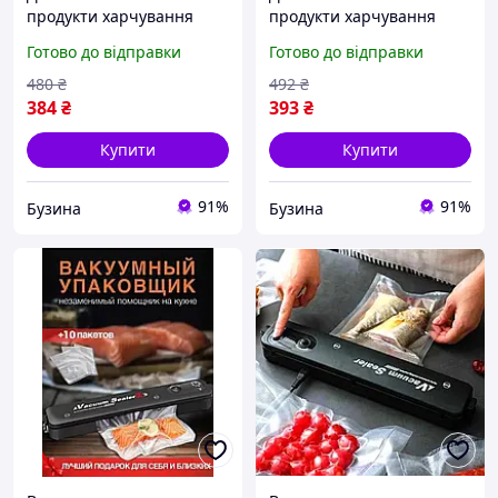
продукти харчування
продукти харчування
13152043, 20
13203003, 20
Готово до відправки
Готово до відправки
розвиваючих ігор у
розвиваючих ігор у
наборі buzyna
наборі buzyna
480
₴
492
₴
384
₴
393
₴
Купити
Купити
91%
91%
Бузина
Бузина