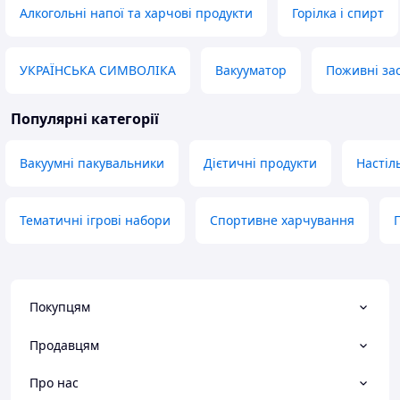
Алкогольні напої та харчові продукти
Горілка і спирт
УКРАЇНСЬКА СИМВОЛІКА
Вакууматор
Поживні за
Популярні категорії
Вакуумні пакувальники
Дієтичні продукти
Настіль
Тематичні ігрові набори
Спортивне харчування
Покупцям
Продавцям
Про нас