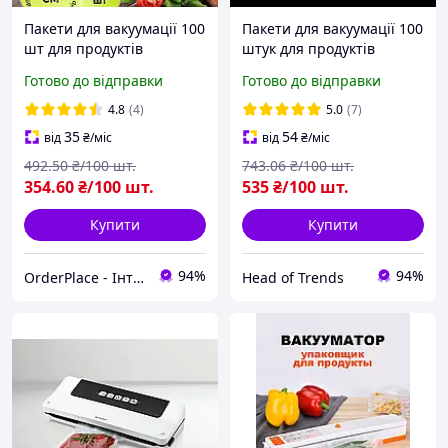
Пакети для вакуумації 100
Пакети для вакуумації 100
шт для продуктів
штук для продуктів
харчування 19×15 см
харчування 24×16 см
Готово до відправки
Готово до відправки
мішки для вакууматора
пакети для вакууматора
Vacuum sealer bags
4.8
(4)
5.0
(7)
35
54
від
₴
/міс
від
₴
/міс
492
.50
₴/100 шт.
743
.06
₴/100 шт.
354
.60
₴/100 шт.
535
₴/100 шт.
Купити
Купити
94%
94%
OrderPlace - Інтернет-магазин товарів для дому
Head of Trends