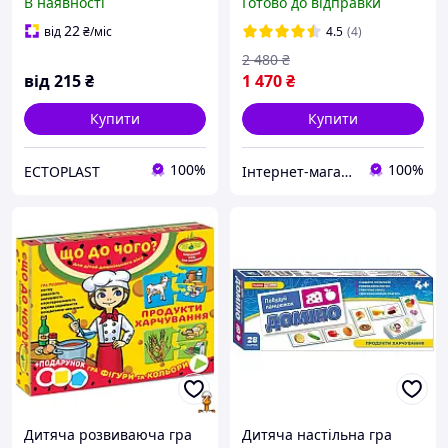
В наявності
Готово до відправки
продуктів харчування
22
від
₴
/міс
4.5
(4)
2 480
₴
від
215
₴
1 470
₴
Купити
Купити
100%
100%
ECTOPLAST
Інтернет-магазин triniti.co.ua
Дитяча розвиваюча гра
Дитяча настільна гра