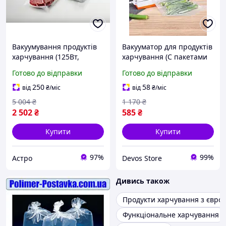
Вакуумування продуктів
Вакууматор для продуктів
харчування (125Вт,
харчування (С пакетами
+Рулон плівки,
27см), Вакууматор
Готово до відправки
Готово до відправки
Німеччина), Електрична
вакуумний пакувальник
вакуумна машина, AST
побутовий, DVS
250
58
від
₴
/міс
від
₴
/міс
5 004
₴
1 170
₴
2 502
₴
585
₴
Купити
Купити
97%
99%
Астро
Devos Store
Дивись також
Продукти харчування з євро
Функціональне харчування