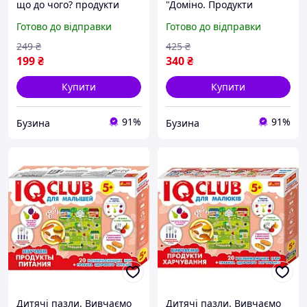
що до чого? продукти
"Доміно. Продукти
харчування укр. мовою
харчування" 10109169, 28
Готово до відправки
Готово до відправки
віком від 3 років Енергія
карток Ranok Creative tQ.
Плюс 87444
249
₴
425
₴
199
₴
340
₴
Купити
Купити
91%
91%
Бузина
Бузина
Дитячі пазли. Вивчаємо
Дитячі пазли. Вивчаємо