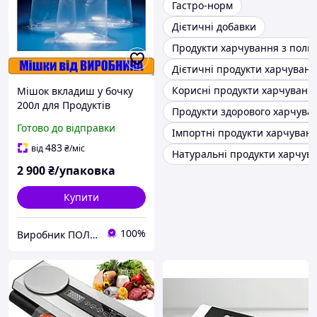
Гастро-норм
Дієтичні добавки
Продукти харчування з поль
Дієтичні продукти харчуван
Корисні продукти харчуванн
Мішок вкладиш у бочку
200л для Продуктів
Продукти здорового харчува
Харчування 1х1, 5м
Готово до відправки
Імпортні продукти харчуван
100мкм 20шт
483
від
₴
/міс
Натуральні продукти харчув
2 900
₴/упаковка
Купити
100%
Виробник ПОЛІМЕР ПОСТАВКА