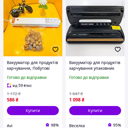
Вакууматор для продуктів
Вакууматор для продуктів
харчування, Побутові
харчування упаковник
вакуумні пакувальники (С
для зберігання м'яса
Готово до відправки
Готово до відправки
пакетами 27см), AVI
риби овочів і фруктів
автоматичний 110 Вт 60
59
від
₴
/міс
кПа FLAME
1 172
₴
1 647
₴
586
₴
1 098
₴
Купити
Купити
98%
95%
Avi
Веселка