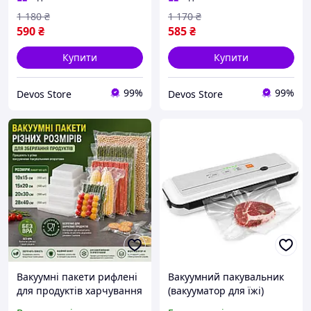
1 180
₴
1 170
₴
590
₴
585
₴
Купити
Купити
99%
99%
Devos Store
Devos Store
Вакуумні пакети рифлені
Вакуумний пакувальник
для продуктів харчування
(вакууматор для їжі)
(набір 100шт)
VS6621 для пакування