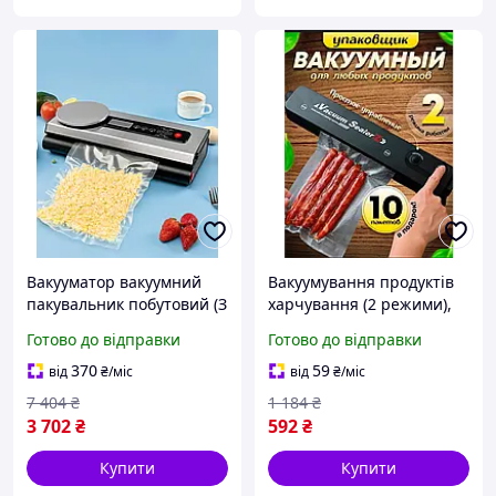
Вакууматор вакуумний
Вакуумування продуктів
пакувальник побутовий (З
харчування (2 режими),
вагами), Вакууматор для
Вакууматор для продуктів
Готово до відправки
Готово до відправки
продуктів харчування,
із запаюванням, AST
OLN
370
59
від
₴
/міс
від
₴
/міс
7 404
₴
1 184
₴
3 702
₴
592
₴
Купити
Купити