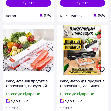
Купити
Купити
97%
96%
Астро
NOX - магазин
Вакуумування продуктів
Вакууматор для продуктів
харчування, Вакуумний
харчування, Машинка
апарат для тривалого
для вакуумації пакетів (2
Готово до відправки
Готово до відправки
зберігання продуктів (С
режими), DVS
пакетами 27см), NOX
59
59
від
₴
/міс
від
₴
/міс
1 178
₴
1 180
₴