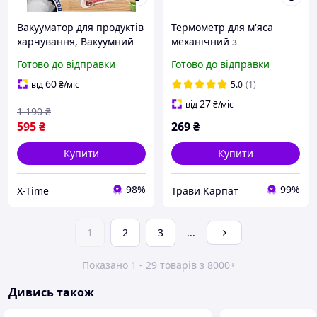
Вакууматор для продуктів
Термометр для м'яса
харчування, Вакуумний
механічний з
пакувальник для сиру (2
нержавіючим щупом, для
Готово до відправки
Готово до відправки
режими), XTM
продуктів харчування до
120 градусів Склоприлад
60
від
₴
/міс
5.0
(1)
27
від
₴
/міс
1 190
₴
595
₴
269
₴
Купити
Купити
98%
99%
X-Time
Трави Карпат
1
2
3
...
Показано 1 - 29 товарів з 8000+
Дивись також