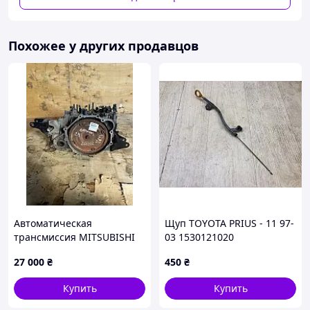
Похожее у других продавцов
Автоматическая
Щуп TOYOTA PRIUS - 11 97-
трансмиссия MITSUBISHI
03 1530121020
GALANT 03-12 F4A42
27 000
₴
450
₴
Купить
Купить