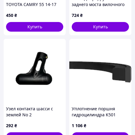
TOYOTA CAMRY 55 14-17
заднего моста вилочного
90119-16020
погрузчика Komatsu
450
₴
724
₴
3EB2451280
Купить
Купить
Узел контакта шасси с
Уплотнение поршня
землей No 2
гидроцилиндра K501
150х129х8,1 NBR+PA
292
₴
1 106
₴
Kastas, 150, 129, NBR+PA,
129.00, 150.00