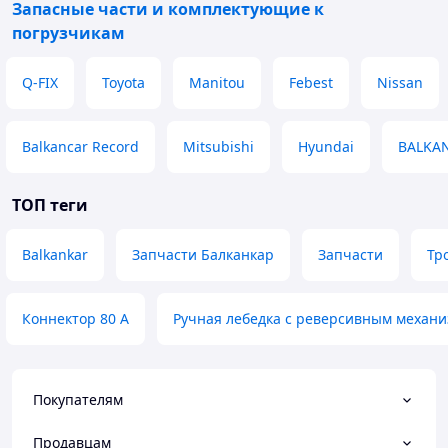
Запасные части и комплектующие к
погрузчикам
Q-FIX
Toyota
Manitou
Febest
Nissan
Balkancar Record
Mitsubishi
Hyundai
BALKA
ТОП теги
Balkankar
Запчасти Балканкар
Запчасти
Тр
Коннектор 80 А
Ручная лебедка с реверсивным механ
Покупателям
Продавцам