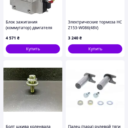
Блок зажигания
Электрические тормоза HC
(коммутатор) двигателя
Z153-W086(48V)
вилочного погрузчика
4 571
₴
3 240
₴
Toyota 89620-76001-71
Купить
Купить
Болт шкива коленвала
Палец (пара) рулевой тяги