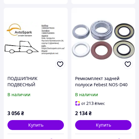
ПОДШИПНИК
Ремкомплект задней
ПОДВЕСНЫЙ
полуоси Febest NOS-D40
КАРДАННОГО ВАЛУ
В наличии
В наличии
FEBEST VWCBTR10
213
от
₴
/мес
3 056
₴
2 134
₴
Купить
Купить