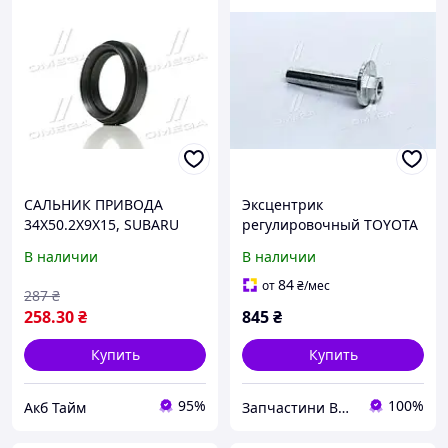
САЛЬНИК ПРИВОДА
Эксцентрик
34X50.2X9X15, SUBARU
регулировочный TOYOTA
(про-во FEBEST) 95HAY-
LAND CRUISER, FJ 02- (Пр-
В наличии
В наличии
36500915L UA58
во FEBEST) 0132-005 UA51
84
от
₴
/мес
287
₴
258
.30
₴
845
₴
Купить
Купить
95%
100%
Акб Тайм
Запчастини ВСІМ