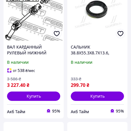
ВАЛ КАРДАННЫЙ
САЛЬНИК
РУЛЕВЫЙ НИЖНИЙ
38.8X55.3X8.7X13.6,
MITSUBISHI (выр-во
FORD(про-во FEBEST)
В наличии
В наличии
FEBEST) ASM-KB4T UA58
95PES-40550914C UA58
538
от
₴
/мес
3 586
₴
333
₴
3 227
.40
₴
299
.70
₴
Купить
Купить
95%
95%
Акб Тайм
Акб Тайм