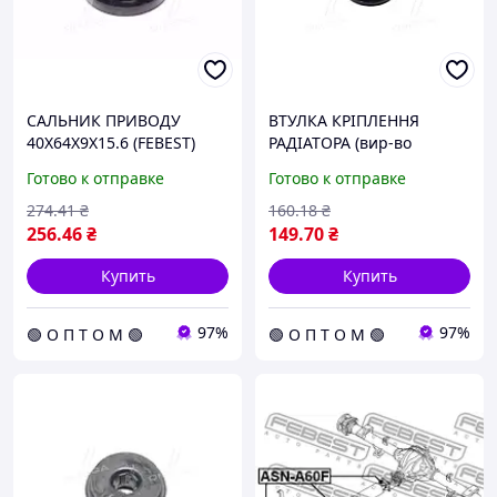
САЛЬНИК ПРИВОДУ
ВТУЛКА КРІПЛЕННЯ
40X64X9X15.6 (FEBEST)
РАДІАТОРА (вир-во
95HBY-40640916R C.I.U
FEBEST) NSB-048 C.I.U
Готово к отправке
Готово к отправке
274
.41
₴
160
.18
₴
256
.46
₴
149
.70
₴
Купить
Купить
97%
97%
🟢 О П Т О М 🟢
🟢 О П Т О М 🟢