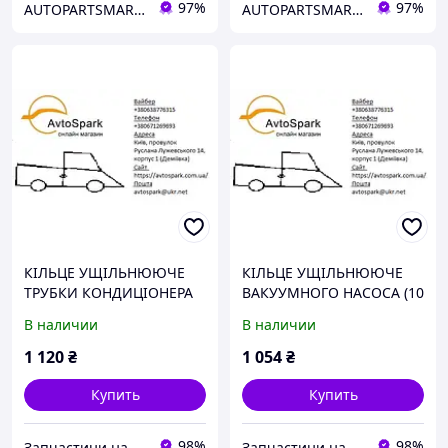
97%
97%
AUTOPARTSMARKET
AUTOPARTSMARKET
КІЛЬЦЕ УЩІЛЬНЮЮЧЕ
КІЛЬЦЕ УЩІЛЬНЮЮЧЕ
ТРУБКИ КОНДИЦІОНЕРА
ВАКУУМНОГО НАСОСА (10
(10 ШТ В УПАКОВЦІ)
ШТ В УПАКОВЦІ) FEBEST
В наличии
В наличии
FEBEST RINGAH019PCS10
RINGOL053PCS10
1 120
₴
1 054
₴
Купить
Купить
98%
98%
Запчастини на іномарки
Запчастини на іномарки