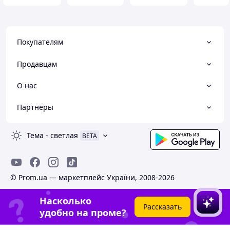
Покупателям
Продавцам
О нас
Партнеры
Тема
-
светлая
BETA
© Prom.ua — маркетплейс України, 2008-2026
Насколько
Рассказать
удобно на проме?