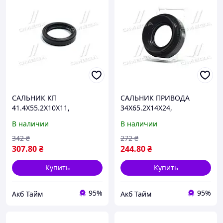
САЛЬНИК КП
САЛЬНИК ПРИВОДА
41.4X55.2X10X11,
34X65.2X14X24,
MITSUBISHI (про-во
MITSUBISHI (про-во
В наличии
В наличии
FEBEST) 95IAY-43551011X
FEBEST) 95HAY-35651424C
UA58
UA58
342
₴
272
₴
307
.80
₴
244
.80
₴
Купить
Купить
95%
95%
Акб Тайм
Акб Тайм