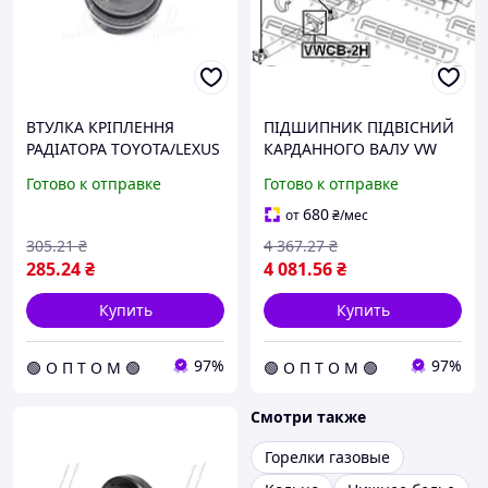
ВТУЛКА КРІПЛЕННЯ
ПІДШИПНИК ПІДВІСНИЙ
РАДІАТОРА TOYOTA/LEXUS
КАРДАННОГО ВАЛУ VW
(вир-во FEBEST) TSB-129
AMAROK VWCB-2H C.I.U
Готово к отправке
Готово к отправке
C.I.U
680
от
₴
/мес
305
.21
₴
4 367
.27
₴
285
.24
₴
4 081
.56
₴
Купить
Купить
97%
97%
🟢 О П Т О М 🟢
🟢 О П Т О М 🟢
Смотри также
Горелки газовые