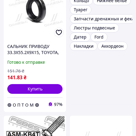
Кольцо
Нижнее белье
Туарег
Запчасти дренажных и фека
Люстры подвесные
Датер
Ford
Накладки
Аккордеон
САЛЬНИК ПРИВОДУ
33.3X55.2X9X15, TOYOTA,
SCION, DAIHATSU (вир-во
Готово к отправке
FEBEST) 95HAY-35550915C
C.I.U
151
.76
₴
141
.83
₴
Купить
97%
🟢 О П Т О М 🟢