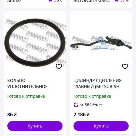
Auto25
AUTOPARTSMARKET
КОЛЬЦО
ЦИЛИНДР СЦЕПЛЕНИЯ
УПЛОТНИТЕЛЬНОЕ
ГЛАВНЫЙ (MITSUBISHI
РАСПРЕДЕЛИТЕЛЯ
ASX GA# 2010-2016)
Готово к отправке
Готово к отправке
ЗАЖИГАНИЯ (MAZDA 626
GE 1991-1997)
364
от
₴
/мес
86
₴
2 186
₴
Купить
Купить