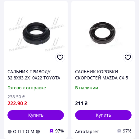
САЛЬНИК ПРИВОДУ
САЛЬНИК КОРОБКИ
32.8X63.2X10X22 TOYOTA
СКОРОСТЕЙ MAZDA CX-5
(вир-во FEBEST) 95HBS-
38.3X63.3X9X14.2 (ПР-ВО
Готово к отправке
В наличии
34631022L C.I.U
FEBEST) 95HBY-40630914L
UA41
238
.50
₴
222
.90
₴
211
₴
Купить
Купить
97%
97%
🟢 О П Т О М 🟢
АвтоТаргет