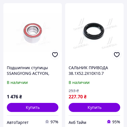
Подшипник ступицы
САЛЬНИК ПРИВОДА
SSANGYONG ACTYON,
38.1X52.2X10X10.7
KYRON, REXTON, RODIUS
MITSUBISHI (про-во
В наличии
В наличии
02- зад. мост (Пр-во
FEBEST) 95IAY-40521011X
FEBEST) DAC45820045
UA58
253
₴
UA41
1 476
₴
227
.70
₴
Купить
Купить
97%
95%
АвтоТаргет
Акб Тайм