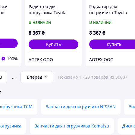
овки
Радиатор для
Радиатор для
ов
погрузчика Toyota
погрузчика Toyota
(Тойота), 470х560,
(Тойота), 470х610,
В наличии
В наличии
рузчика
водомаслянный
водомаслянный
8330-71
8 367
₴
8 367
₴
ь
Купить
Купить
100%
АОТЕХ ООО
АОТЕХ ООО
3
...
Вперед
Показано 1 - 29 товаров из 3000+
е
погрузчика TCM
Запчасти для погрузчика NISSAN
За
погрузчика
Запчасти для погрузчиков Komatsu
Диск 