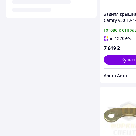
Задняя крышка
Camry v50 12-1
3510242041
Готово к отпра
1270
от
₴
/мес
7 619
₴
Купит
Алето Авто - запчасти на авто из США