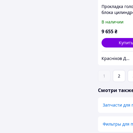
Прокладка гол
блока цилиндр
двигателя 11Z
В наличии
вилочного пог
Toyota 11115-7
9 655
₴
Купит
Красніков Д.Ю.
1
2
Смотри такж
Запчасти для 
Фильтры для 