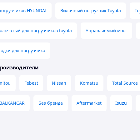
погрузчиков HYUNDAI
Вилочный погрузчик Toyota
To
льчатый для погрузчиков toyota
Управляемый мост
одки для погрузчика
производители
nitou
Febest
Nissan
Komatsu
Total Source
BALKANCAR
Без бренда
Aftermarket
Isuzu