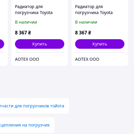
Радиатор для
Радиатор для
погрузчика Toyota
погрузчика Toyota
(Тойота), 470х610,
(Тойота), 630х450,
В наличии
В наличии
водомаслянный
водомаслянный
8 367
₴
8 367
₴
Купить
Купить
АОТЕХ ООО
АОТЕХ ООО
пчасти для погрузчиков тойота
сцепления на погрузчик