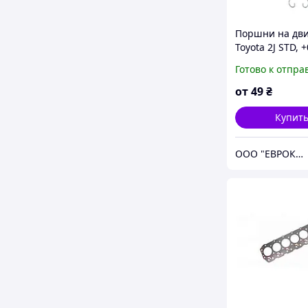
Поршни на дви
Toyota 2J STD, +
+1.00
Готово к отпра
от
49
₴
Купит
ООО "ЕВРОКАР-7"