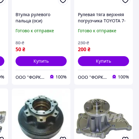
Втулка рулевого
Рулевая тяга верхняя
пальца (оси)
погрузчика TOYOTA 7-
погрузчика TOYOTA 7-
8FG/FD10-30, 7-8FB10-
Готово к отправке
Готово к отправке
-
8FG/FD10-30, 7-8FB10-
30 № 43751-23440-71,
30 № 43735-26600-71,
437512344071
80
₴
230
₴
43735-23440-71
50
₴
200
₴
Купить
Купить
0%
100%
100%
ООО "ФОРКЛИФТ-СПЕЦТЕХ"
ООО "ФОРКЛИФТ-СПЕЦТЕХ"