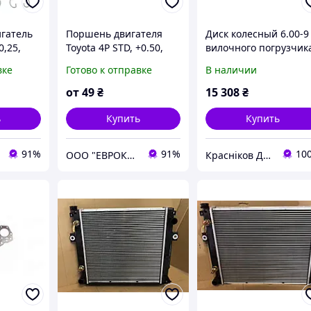
гатель
Поршень двигателя
Диск колесный 6.00-9
0,25,
Toyota 4P STD, +0.50,
вилочного погрузчик
+1.00
Toyota 44130-12001-7
вке
Готово к отправке
В наличии
от
49
₴
15 308
₴
ь
Купить
Купить
91%
91%
10
ООО "ЕВРОКАР-7"
Красніков Д.Ю.