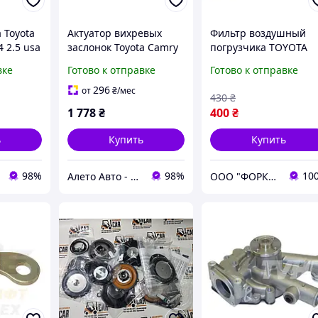
 Toyota
Актуатор вихревых
Фильтр воздушный
4 2.5 usa
заслонок Toyota Camry
погрузчика TOYOTA
v50 12-14 2.5 usa
6FDU/FGU15-35,
вке
Готово к отправке
Готово к отправке
1733536010,
6FGCU15-30, 7FGCU15
0120106060
18, 8FGCU15-18 №
296
от
₴
/мес
430
₴
17741-U2100-71,
1 778
₴
400
₴
17741U210071
ь
Купить
Купить
98%
98%
10
Алето Авто - запчасти на авто из США
ООО "ФОРКЛИФТ-СПЕЦТЕХ"