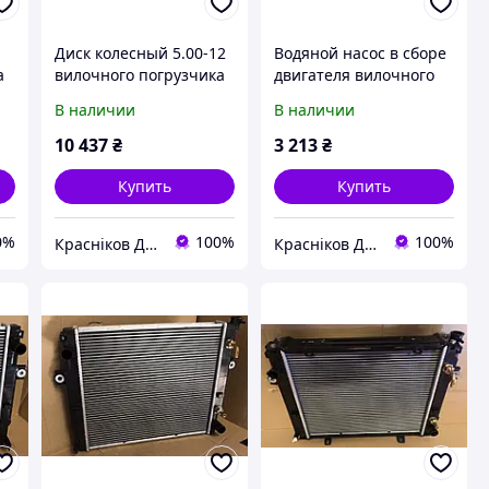
Диск колесный 5.00-12
Водяной насос в сборе
а
вилочного погрузчика
двигателя вилочного
1
Toyota 44370-31961-71
погрузчика Toyota
В наличии
В наличии
16100-78203-71
10 437
₴
3 213
₴
Купить
Купить
0%
100%
100%
Красніков Д.Ю.
Красніков Д.Ю.