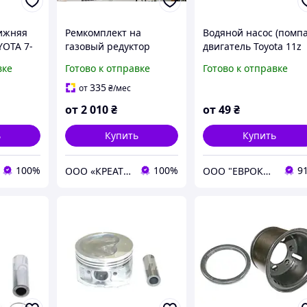
нижняя
Ремкомплект на
Водяной насос (помпа
YOTA 7-
газовый редуктор
двигатель Toyota 11z
-8FB10-
погрузчик Toyota,
вке
Готово к отправке
Готово к отправке
42-71,
Nissan, TCM, Komatsu,
Mitsubishi, Caterpillar,
335
от
₴
/мес
Heli, Doosan
от
2 010
₴
от
49
₴
ь
Купить
Купить
100%
100%
9
ООО «КРЕАТИВКАР»
ООО "ЕВРОКАР-7"