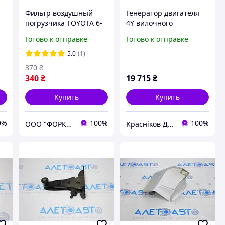
Фильтр воздушный
Генератор двигателя
погрузчика TOYOTA 6-
4Y вилочного
8FD10-45, 6-8FG10-45 №
погрузчика Toyota
Готово к отправке
Готово к отправке
17741-23600-71, 17743-
27060-78161-71
23600-71, 17743-F9860-
5.0
(1)
,
71, 17743-U1100-71
370
₴
340
₴
19 715
₴
Купить
Купить
9%
100%
100%
ООО "ФОРКЛИФТ-СПЕЦТЕХ"
Красніков Д.Ю.