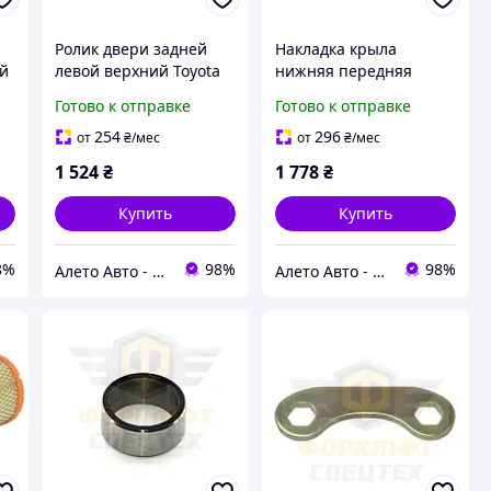
Ролик двери задней
Накладка крыла
ий
левой верхний Toyota
нижняя передняя
Sienna 11-20 c
правая Toyota
Готово к отправке
Готово к отправке
кронштейном
Highlander 11-13 рест
6832008021
7560148050B0
254
296
от
₴
/мес
от
₴
/мес
1 524
₴
1 778
₴
Купить
Купить
8%
98%
98%
Алето Авто - запчасти на авто из США
Алето Авто - запчасти на авто из США