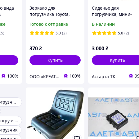
о вида
Зеркало для
Сиденье для
№
погрузчика Toyota,
погрузчика, мини-
58720-
Nissan, Komatsu,
трактора, малого
вке
Готово к отправке
В наличии
Mitsubishi, TCM, Heli,
трактора
Caterpillar № 239A9-
универсальное -
(5)
5.0
(2)
5.0
(2)
92001, 239A992001
Балканкар, Toyota, JCB
Т-25, Т-16
370
₴
3 000
₴
ь
Купить
Купить
100%
100%
9
ООО «КРЕАТИВКАР»
Астарта ТК
Запчасти на погрузчик Toyota
Запчасти для погрузчика STILL
огрузчик