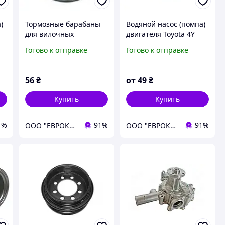
)
Тормозные барабаны
Водяной насос (помпа)
для вилочных
двигателя Toyota 4Y
погрузчиков toyota
Готово к отправке
Готово к отправке
56
₴
от
49
₴
Купить
Купить
1%
91%
91%
ООО "ЕВРОКАР-7"
ООО "ЕВРОКАР-7"