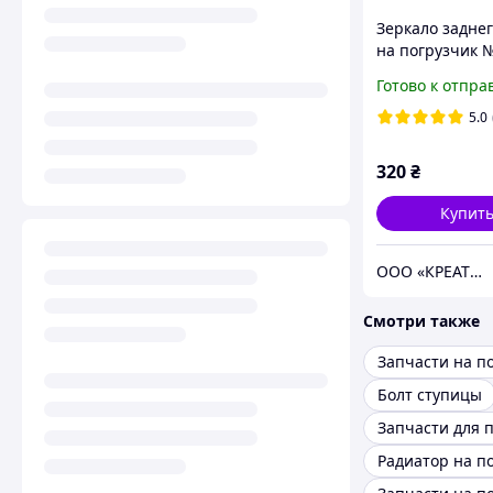
Зеркало заднег
на погрузчик 
587202332071, 
Готово к отпра
23320-71
5.0
320
₴
Купит
ООО «КРЕАТИВКАР»
Смотри также
Болт ступицы
Радиатор на п