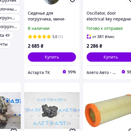
огрузчик
Запчасти на вилочный погрузчик
Сиденье для
Oscillator, door
Запчасти на погрузчик Linde
погрузчика, мини-
electrical key передн
трактора, мотоблока
левый Toyota Prius 20
Запчасти для погрузчиков балканкар
В наличии
Готово к отправке
универсальное со
04-09 8999147010
ta 4Y
сливом воды-
381
5.0
(1)
от
₴
/мес
Балканкар, Toyota, JCB
чты
2 685
₴
2 286
₴
и других
Купить
Купить
99%
9
Астарта ТК
Алето Авто - запчасти на авто из США