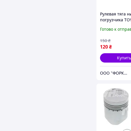
Рулевая тяга 
погрузчика TO
8FG/FD10-30, 7
Готово к отпра
30 № 43752-234
437522344271
150
₴
120
₴
Купит
ООО "ФОРКЛИФТ-СПЕЦТЕХ"