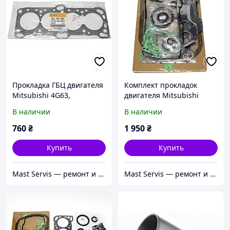
Прокладка ГБЦ двигателя
Комплект прокладок
Mitsubishi 4G63,
двигателя Mitsubishi
MD189978,
4G64, G424, MD972032,
В наличии
В наличии
AEF02154A0024A
AEF01208A0024B
760
₴
1 950
₴
Купить
Купить
Mast Servis — ремонт и запчасти для погрузчиков
Mast Servis — ремонт и запчасти для погрузчиков