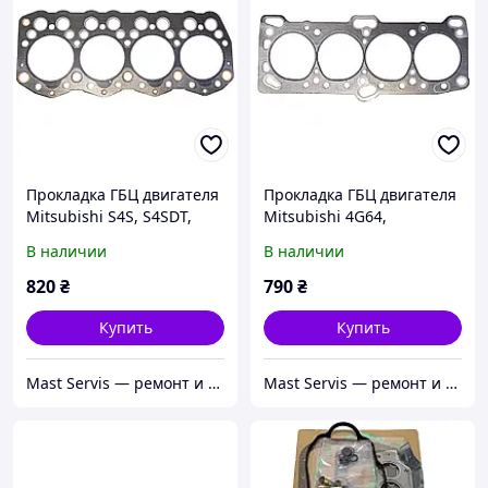
Прокладка ГБЦ двигателя
Прокладка ГБЦ двигателя
Mitsubishi S4S, S4SDT,
Mitsubishi 4G64,
S4SD, 32A0102203,
MD190393, A218039,
В наличии
В наличии
32A0102204, 32A01-02203,
3171124, 220171124,
AEF02163A0024B
AEF02155A0024A
820
₴
790
₴
Купить
Купить
Mast Servis — ремонт и запчасти для погрузчиков
Mast Servis — ремонт и запчасти для погрузчиков