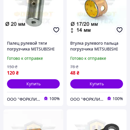
Палец рулевой тяги
Втулка рулевого пальца
погрузчика MITSUBISHI
погрузчика MITSUBISHI
FG/FD20-30N/35AN, FB20K-
FG/FD10-18N, FB16K-18K,
Готово к отправке
Готово к отправке
30K, FB20N-30N №
FB16N-18N № 91B4305500,
91E4311900, 91E43-11900
91B43-05500
150
₴
78
₴
120
₴
48
₴
Купить
Купить
100%
100%
ООО "ФОРКЛИФТ-СПЕЦТЕХ"
ООО "ФОРКЛИФТ-СПЕЦТЕХ"