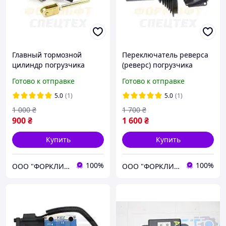
Главный тормозной
Переключатель реверса
цилиндр погрузчика
(реверс) погрузчика
MITSUBISHI FD/FG10-
MITSUBISHI / CAT
Готово к отправке
Готово к отправке
30N/35AN, FGE10-30/35AN
FG/FD10-30N/NT №
№ 91A4610100, 91A46-
91A0503600, 91A05-03600
5.0
(1)
5.0
(1)
10100
1 000
₴
1 700
₴
900
₴
1 600
₴
Купить
Купить
100%
100%
ООО "ФОРКЛИФТ-СПЕЦТЕХ"
ООО "ФОРКЛИФТ-СПЕЦТЕХ"