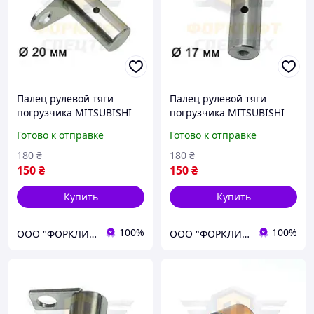
Палец рулевой тяги
Палец рулевой тяги
погрузчика MITSUBISHI
погрузчика MITSUBISHI
FG/FD20-30N/35AN FGE20-
FG/FD10-30N/35AN, FB16K-
Готово к отправке
Готово к отправке
30/35AN № 91E4300700,
30K, FB16N-30N №
91E43-00700
91A4310700, 9144410700
180
₴
180
₴
150
₴
150
₴
Купить
Купить
100%
100%
ООО "ФОРКЛИФТ-СПЕЦТЕХ"
ООО "ФОРКЛИФТ-СПЕЦТЕХ"