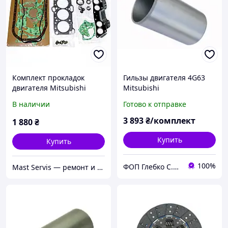
Комплект прокладок
Гильзы двигателя 4G63
двигателя Mitsubishi
Mitsubishi
4G63, MD972030, 1085015,
В наличии
Готово к отправке
920268, AEF01207A0024B
3 893
₴/комплект
1 880
₴
Купить
Купить
100%
ФОП Глебко С.Ю.
Mast Servis — ремонт и запчасти для погрузчиков