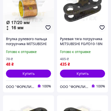
Втулка рулевого пальца
Рулевая тяга погрузчика
погрузчика MITSUBISHI
MITSUBISHI FG/FD10-18N
FG/FD20-30N/35AN, FB20K-
FGE10-18, FB16K-18K,
Готово к отправке
Готово к отправке
30K, FB20N-30N №
FB16N-18N № 91B4310500,
91E4305500, 91E43-05500
91C4300500
78
₴
485
₴
48
₴
435
₴
Купить
Купить
100%
100%
ООО "ФОРКЛИФТ-СПЕЦТЕХ"
ООО "ФОРКЛИФТ-СПЕЦТЕХ"