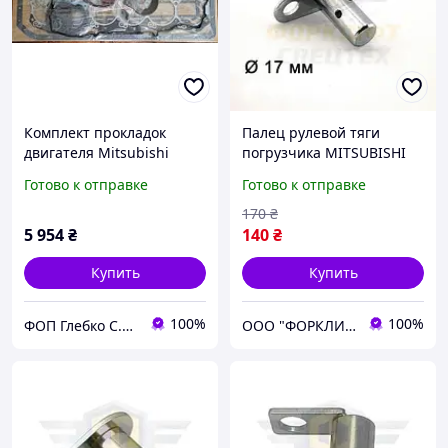
Комплект прокладок
Палец рулевой тяги
двигателя Mitsubishi
погрузчика MITSUBISHI
6D14
FG/FD10-30N/35AN FGE10-
Готово к отправке
Готово к отправке
30/35AN № 91B4300700,
91B43-00700
170
₴
5 954
₴
140
₴
Купить
Купить
100%
100%
ФОП Глебко С.Ю.
ООО "ФОРКЛИФТ-СПЕЦТЕХ"