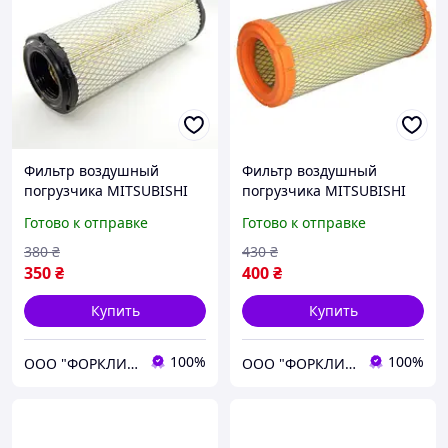
Фильтр воздушный
Фильтр воздушный
погрузчика MITSUBISHI
погрузчика MITSUBISHI
FG10-18 (F25C), FD10-18
FD/FG20-35N № 91E61-
Готово к отправке
Готово к отправке
(F16D), FG20-25N(F17D) №
00112, 91E61-00112C,
91B6100112, 91B6100912,
91E6100112, 91E6100112C
380
₴
430
₴
91B6100112C
350
₴
400
₴
Купить
Купить
100%
100%
ООО "ФОРКЛИФТ-СПЕЦТЕХ"
ООО "ФОРКЛИФТ-СПЕЦТЕХ"