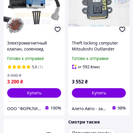
Электромагнитный
Theft locking computer
клапан, соленоид
Mitsubishi Outlander
погрузчика MITSUBISHI
Sport ASX 10-25 8637B097
Готово к отправке
Готово к отправке
FD10-30, FG10-30 №
91A28-20010, 91A28-
592
5.0
(1)
от
₴
/мес
10010, 91A28-30010,
3 500
₴
91A28-30022
3 200
₴
3 552
₴
Купить
Купить
100%
98%
ООО "ФОРКЛИФТ-СПЕЦТЕХ"
Алето Авто - запчасти на авто из США
Смотри также
Подшипник мачты