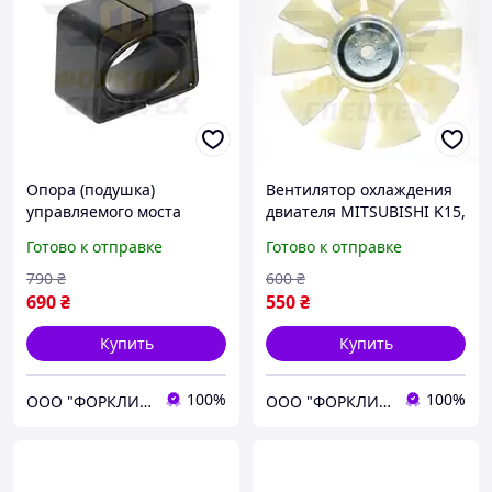
Опора (подушка)
Вентилятор охлаждения
управляемого моста
двиателя MITSUBISHI K15,
погрузчика MITSUBISHI
K21, K25 № 91H2002670,
Готово к отправке
Готово к отправке
FG/FD10-18N, FGE10-18 №
91H2012670, 91H20-02670,
91B4310900, 91B4320900
91H20-12670
790
₴
600
₴
690
₴
550
₴
Купить
Купить
100%
100%
ООО "ФОРКЛИФТ-СПЕЦТЕХ"
ООО "ФОРКЛИФТ-СПЕЦТЕХ"