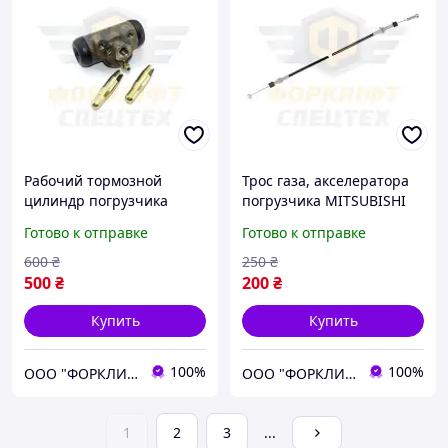
Рабочий тормозной
Трос газа, акселератора
цилиндр погрузчика
погрузчика MITSUBISHI
MITSUBISHI FB/FD/FG10-18
FG10N-30N №
Готово к отправке
Готово к отправке
№ 91B4600312,
91A5125400, 91A5135400,
9124601800, 9124601801
91A51-25400, 91A51-35400
600
₴
250
₴
500
₴
200
₴
Купить
Купить
100%
100%
ООО "ФОРКЛИФТ-СПЕЦТЕХ"
ООО "ФОРКЛИФТ-СПЕЦТЕХ"
1
2
3
...