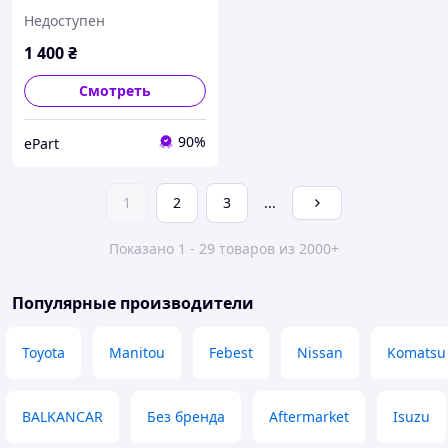
Недоступен
1 400
₴
Смотреть
90%
ePart
1
2
3
...
Показано 1 - 29 товаров из 2000+
Популярные производители
Toyota
Manitou
Febest
Nissan
Komatsu
BALKANCAR
Без бренда
Aftermarket
Isuzu