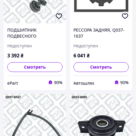
ПОДШИПНИК
РЕССОРА ЗАДНЯЯ, Q037-
ПОДВЕСНОГО
1637
КАРДАННОГО ВАЛА, Q033-
Недоступен
Недоступен
0324
3 392
₴
6 041
₴
Смотреть
Смотреть
90%
90%
ePart
Автошлях