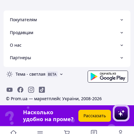
Покупателям
Продавцам
О нас
Партнеры
Тема
-
светлая
BETA
© Prom.ua — маркетплейс України, 2008-2026
Насколько
Рассказать
удобно на проме?