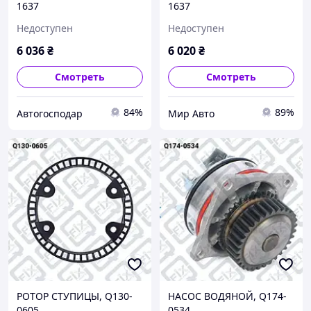
1637
1637
Недоступен
Недоступен
6 036
₴
6 020
₴
Смотреть
Смотреть
84%
89%
Автогосподар
Мир Авто
РОТОР СТУПИЦЫ, Q130-
НАСОС ВОДЯНОЙ, Q174-
0605
0534