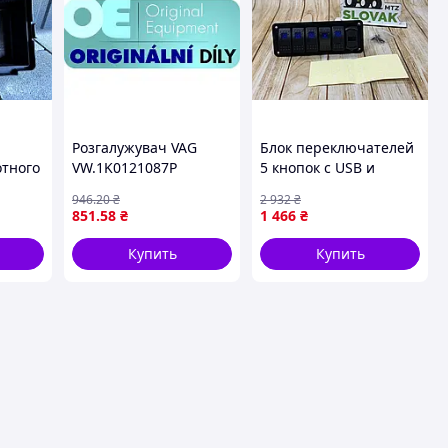
Розгалужувач VAG
Блок переключателей
тного
VW.1K0121087P
5 кнопок с USB и
вольтметром для
946
.20
₴
2 932
₴
й
автомобиля удобное
851
.58
₴
1 466
₴
ота
управление и
контроль напряжения
Купить
Купить