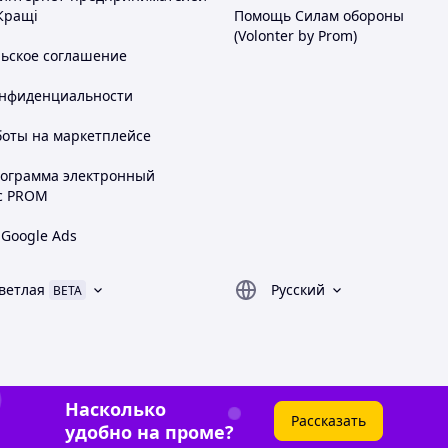
Кращі
Помощь Силам обороны
(Volonter by Prom)
льское соглашение
онфиденциальности
боты на маркетплейсе
рограмма электронный
с PROM
 Google Ads
ветлая
Русский
BETA
Насколько
Рассказать
удобно на проме?