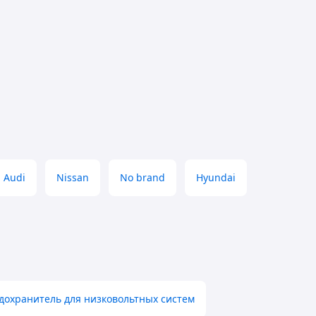
Audi
Nissan
No brand
Hyundai
охранитель для низковольтных систем