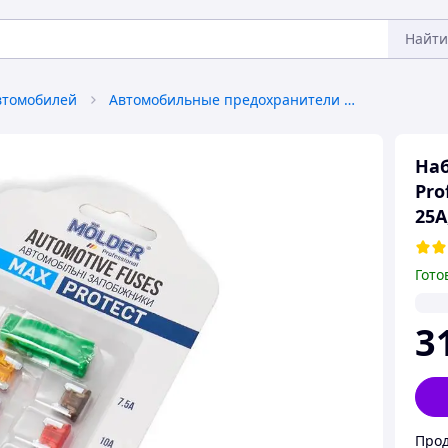
Найти
втомобилей
Автомобильные предохранители и переключатели
Наб
Pro
25А
Гото
3
Прод