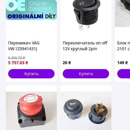
Перемикач VAG
Переключатель on-off
Блок 
VW.1Z0941431J
12V круглый 2pin
2101 
22*22*16мм 6A 250V
(10шт)
6 396
.70
₴
10 125/250V
33 ST
5 757
.03
₴
20
₴
149
₴
Купить
Купить