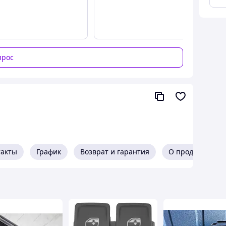
прос
такты
График
Возврат и гарантия
О продавце