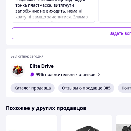
тонка пластмаска, витягнути
запобіжник не виходить, нема ні
хвату ні замщо зачепитися. Зламав
при першій спробі і далі
використовував металеві щипці.
Задать во
Преимущества
Номінал запобіжників
Недостатки
Был online:
Неякісні щипці для витягання
сегодня
запобіжників
Elite Drive
99% положительных отзывов
Каталог продавца
Отзывы о продавце
305
Кон
Похожее у других продавцов