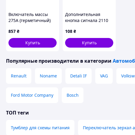
Включатель массы
Дополнительная
275А (герметичный)
кнопка сигнала 2110
7803 Код/Артикул 7803
(EuroEx) 2822.3710-
857
₴
108
₴
04/71003 Код/Артикул
7229
Купить
Купить
Популярные производители
в категории
Автомоб
Renault
Noname
Detali IF
VAG
Volks
Ford Motor Company
Bosch
ТОП теги
Тумблер для схемы питания
Переключатель зеркал а