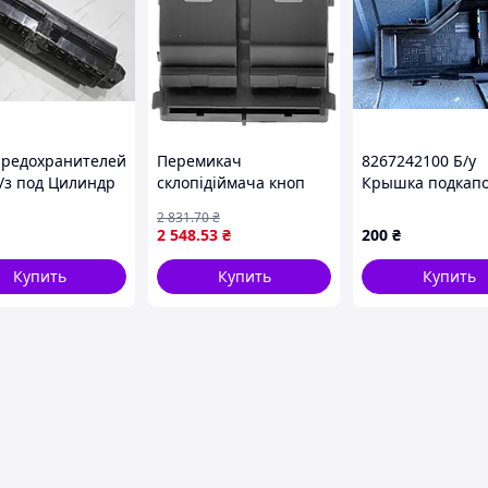
предохранителей
Перемикач
8267242100 Б/у
с/з под Цилиндр
склопiдiймача кноп
Крышка подкапо
 (Альтернатива)
VAG
блока
2 831
.70
₴
ANDARD
VW.5E0959858AWHS
предохранителе
2 548
.53
₴
200
₴
Toyota RAV4 Той
РАВ4 2001-2005
Купить
Купить
Купить