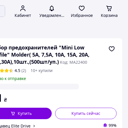
Кабинет
Уведомления
Избранное
Корзина
ор предохранителей "Mini Low
file" Molder( 5А, 7,5А, 10А, 15А, 20А,
,30А),10шт.,(500шт/уп.)
Код: MA22400
4.5
(2)
10+ купили
во к отправке
1
₴
Купить
Купить сейчас
99%
авец Elite Drive