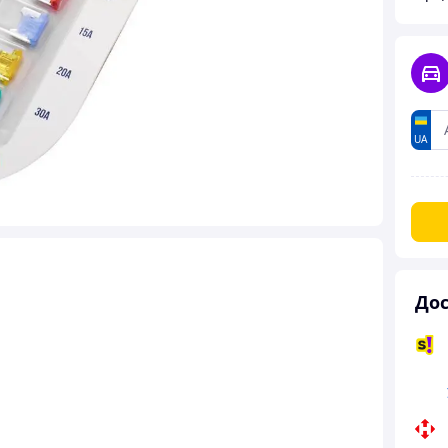
UA
Дос