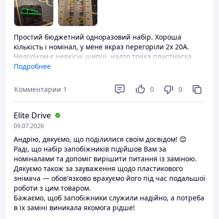
Простий бюджетний одноразовий набір. Хороша
кількість і номінал, у мене якраз перегоріли 2х 20А.
Недоліком є неякісні щипці, надто тонка пластмаска,
витягнути запобіжник не виходить, нема ні хвату ні
Подробнее
замщо зачепитися. Зламав при першій спробі і далі
використовував металеві щипці.
Комментарии
1
0
0
Преимущества
Номінал запобіжників
Elite Drive
09.07.2026
Недостатки
Андрію, дякуємо, що поділилися своїм досвідом! 😊
Неякісні щипці для витягання запобіжників
Раді, що набір запобіжників підійшов Вам за
номіналами та допоміг вирішити питання із заміною.
Дякуємо також за зауваження щодо пластикового
знімача — обов'язково врахуємо його під час подальшої
роботи з цим товаром.
Бажаємо, щоб запобіжники служили надійно, а потреба
в їх заміні виникала якомога рідше!