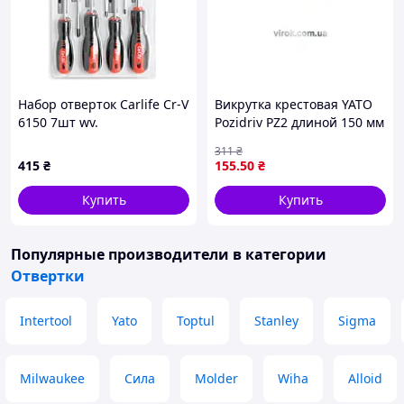
Набор отверток Carlife Cr-V
Викрутка крестовая YATO
6150 7шт wv.
Pozidriv PZ2 длиной 150 мм
для профессионального
311
₴
использования и ремонта
415
₴
155
.50
₴
инструментов
Купить
Купить
Популярные производители
в категории
Отвертки
Intertool
Yato
Toptul
Stanley
Sigma
Milwaukee
Сила
Molder
Wiha
Alloid