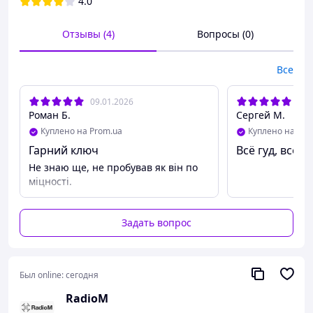
4.0
Прочный материал
— устойчив к износу и
деформациям
Отзывы (4)
Вопросы (0)
Подходит для гаек, стоек и винтов
M5
Компактный размер
— удобно хранить и
Все
брать с собой в полевые условия
09.01.2026
07.
Роман Б.
Сергей М.
Куплено на Prom.ua
Куплено на Pro
Гарний ключ
Всё гуд, всё 
Не знаю ще, не пробував як він по
міцності.
Задать вопрос
Был online:
сегодня
RadioM