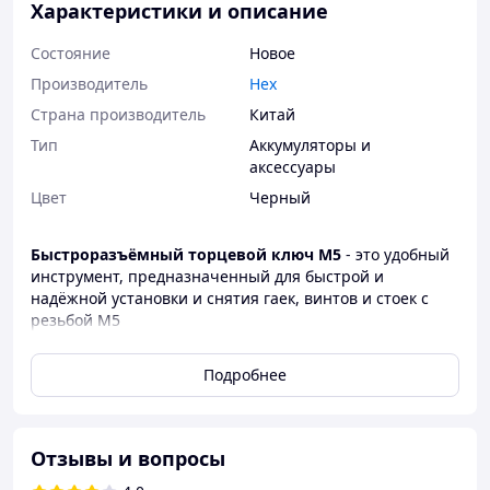
Характеристики и описание
Состояние
Новое
Производитель
Hex
Страна производитель
Китай
Тип
Аккумуляторы и
аксессуары
Цвет
Черный
Быстроразъёмный торцевой ключ M5
- это удобный
инструмент, предназначенный для быстрой и
надёжной установки и снятия гаек, винтов и стоек с
резьбой M5
Параметры:
Подробнее
Быстросъёмный механизм
— ускоряет работу
и экономит время
Эргономичная рукоятка
— удобно держать и
Отзывы и вопросы
использовать