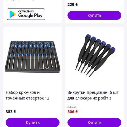
229
₴
MOLDER
Купить
Набор крючков и
Викрутки прецизійні 6 шт
точечных отверток 12
для слюсарних робіт з
единиц SATRA S-90060
магнітними
612
₴
наконечниками CrV6150
383
₴
306
₴
HRC 51-54
Купить
Купить