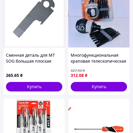
Сменная деталь для МТ
Многофункциональная
SOG большая плоская
храповая телескопическая
отвертка, P11T0A357
отвертка с двойной
427
.50
₴
головкойTOOLS 13 (120 шт/
265
.65
₴
312
.08
₴
ящ)
Купить
Купить