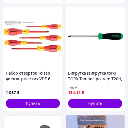
Набор отверток Tolsen
Викрутка (викрутка torx)
диелэктріческих VDE 6
TORX Tamper, розмір: T20H,
предм. (V33506)
довжина: 100 мм, довжина
198
₴
2: 205 мм TOPTUL FEAB2010
1 087
₴
184
.14
₴
Купить
Купить