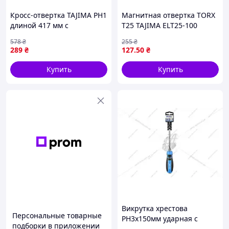
Кросс-отвертка TAJIMA PH1
Магнитная отвертка TORX
длиной 417 мм с
T25 TAJIMA ELT25-100
магнитным наконечником
5x200 мм для надежной
578
₴
255
₴
для надежного крепления
работы с крепежом
289
₴
127
.50
₴
Купить
Купить
Викрутка хрестова
Персональные товарные
PH3х150мм ударная с
подборки в приложении
шестигранной опорой