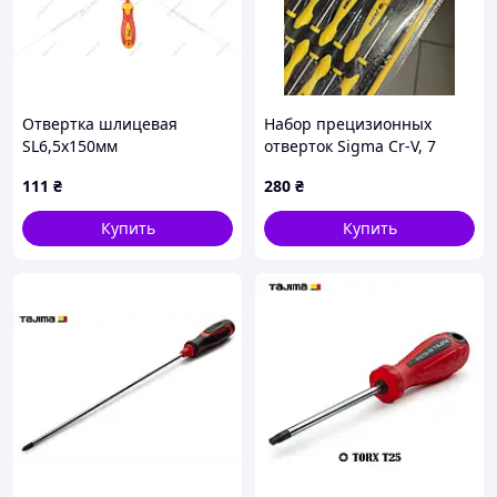
Отвертка шлицевая
Набор прецизионных
SL6,5х150мм
отверток Sigma Cr-V, 7
диэлектрическая MOLDER
предметов, для точных
111
₴
280
₴
работ
Купить
Купить