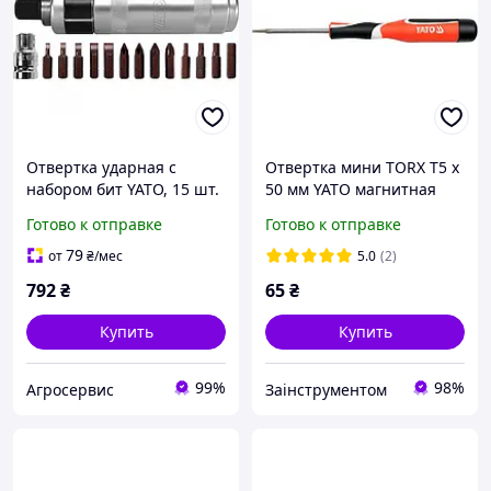
Отвертка ударная с
Отвертка мини TORX T5 x
набором бит YATO, 15 шт.
50 мм YATO магнитная
(YT-25852)
Готово к отправке
Готово к отправке
79
от
₴
/мес
5.0
(2)
792
₴
65
₴
Купить
Купить
99%
98%
Агросервис
Заінструментом