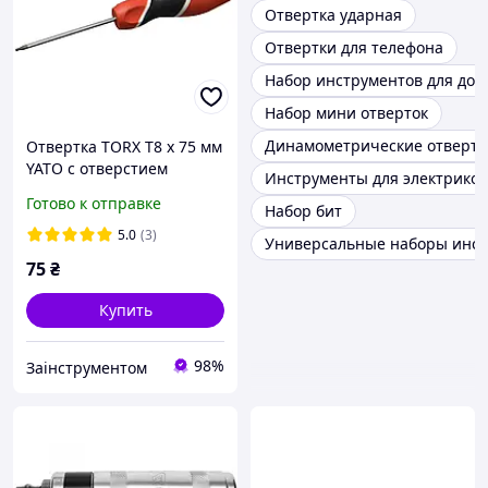
Отвертка ударная
Отвертки для телефона
Набор инструментов для дом
Набор мини отверток
Динамометрические отвертк
Отвертка TORX T8 x 75 мм
YATO с отверстием
Инструменты для электриков
магнитная (YT-25953)
Готово к отправке
Набор бит
5.0
(3)
Универсальные наборы инст
75
₴
Купить
98%
Заінструментом