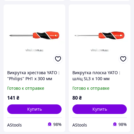
Викрутка хрестова YATO :
Викрутка плоска YATO :
"Philips" PH1 х 300 мм
шліц SL3 х 100 мм
[6/24/96]
[12/96/384]
Готово к отправке
Готово к отправке
141
₴
80
₴
Купить
Купить
98%
98%
AStools
AStools