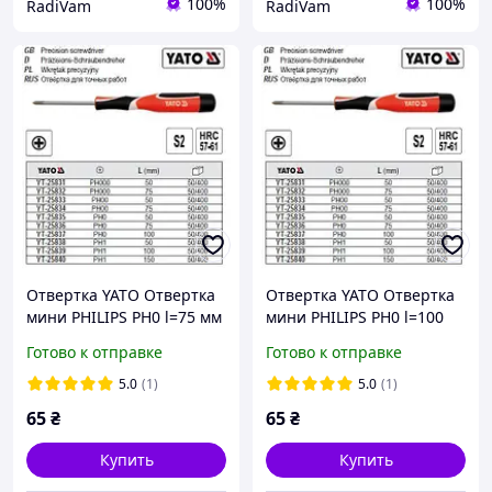
100%
100%
RadiVam
RadiVam
Отвертка YATO Отвертка
Отвертка YATO Отвертка
мини PHILIPS PH0 l=75 мм
мини PHILIPS PH0 l=100
YT-25836
мм YT-25837
Готово к отправке
Готово к отправке
5.0
(1)
5.0
(1)
65
₴
65
₴
Купить
Купить