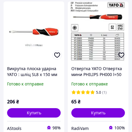
Викрутка плоска ударна
Отвертка YATO Отвертка
YATO : шліц SL8 x 150 мм
мини PHILIPS PH000 l=50
[6/24/72]
мм YT-25831
Готово к отправке
Готово к отправке
5.0
(1)
206
₴
65
₴
Купить
Купить
98%
100%
AStools
RadiVam