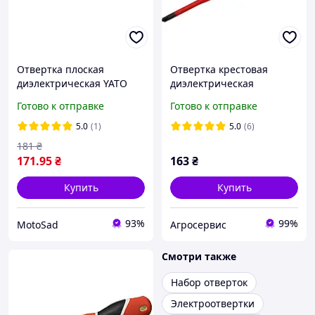
Отвертка плоская
Отвертка крестовая
диэлектрическая YATO
диэлектрическая
изолированная SL6.5 x
изолированная до 1000В
Готово к отправке
Готово к отправке
150 мм VDE 1000 В YT-
YATO SL/PZ2х100/208мм
2819
YT-282663
5.0
(1)
5.0
(6)
181
₴
171
.95
₴
163
₴
Купить
Купить
93%
99%
MotoSad
Агросервис
Смотри также
Набор отверток
Электроотвертки