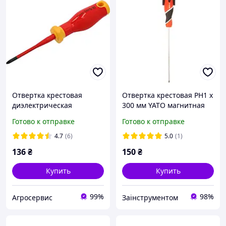
Отвертка крестовая
Отвертка крестовая PH1 х
диэлектрическая
300 мм YATO магнитная
изолированная до 1000В
(YT-25927)
Готово к отправке
Готово к отправке
YATO SL/PZ1х80/178мм YT-
282662
4.7
(6)
5.0
(1)
136
₴
150
₴
Купить
Купить
99%
98%
Агросервис
Заінструментом