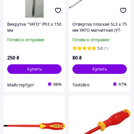
Викрутка "YATO" Ph3 x 150
Отвертка плоская SL3 х 75
мм
мм YATO магнитная (YT-
25901)
Готово к отправке
Готово к отправке
5.0
(1)
250
₴
80
₴
Купить
Купить
98%
97%
МайстерГурт
ToolsBro