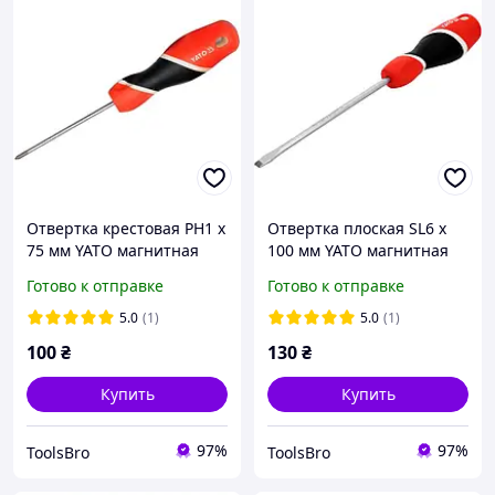
Отвертка крестовая PH1 х
Отвертка плоская SL6 х
75 мм YATO магнитная
100 мм YATO магнитная
(YT-25923)
(YT-25911)
Готово к отправке
Готово к отправке
5.0
(1)
5.0
(1)
100
₴
130
₴
Купить
Купить
97%
97%
ToolsBro
ToolsBro