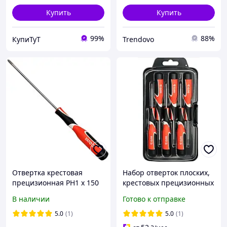
Купить
Купить
99%
88%
КупиТуТ
Trendovo
Отвертка крестовая
Набор отверток плоских,
прецизионная PH1 x 150
крестовых прецизионных
мм YATO магнитная (YT-
YATO SL, PH 6 шт (YT-
В наличии
Готово к отправке
25840)
25861)
5.0
(1)
5.0
(1)