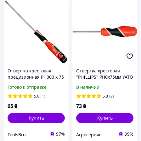
Отвертка крестовая
Отвертка крестовая
прецизионная PH000 x 75
"PHILLIPS" РН0х75мм YATO
мм YATO магнитная (YT-
Готово к отправке
В наличии
25832)
5.0
(1)
5.0
(2)
65
₴
73
₴
Купить
Купить
97%
99%
ToolsBro
Агросервис