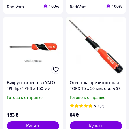
100%
100%
RadiVam
RadiVam
Викрутка хрестова YATO :
Отвертка презиционная
"Philips" PH3 х 150 мм
TORX T5 х 50 мм, сталь S2
[6/24/96]
YATO YT-25852
Готово к отправке
Готово к отправке
5.0
(2)
183
₴
64
₴
Купить
Купить