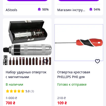
98%
94%
AStools
Магазин інструменту MATRIX
Набор ударных отверток
Отвертка крестовая
с магнитными
PHILLIPS РН0 для
наконечниками 15 шт.
закручивания крепежа с
В наличии
Готово к отправке
YATO YT-28015
магнитным
наконечником 100мм
5.0
(3)
1 000
₴
218
₴
700
₴
109
₴