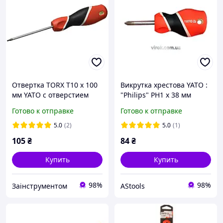
Отвертка TORX T10 x 100
Викрутка хрестова YATO :
мм YATO с отверстием
"Philips" PH1 х 38 мм
магнитная (YT-25955)
[12/60/240]
Готово к отправке
Готово к отправке
5.0
(2)
5.0
(1)
105
₴
84
₴
Купить
Купить
98%
98%
Заінструментом
AStools