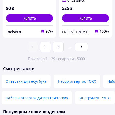
52
от
₴
/мес
80
₴
525
₴
Купить
Купить
97%
100%
ToolsBro
PROINSTRUMENT магазин інструменту
1
2
3
...
Показано 1 - 29 товаров из 5000+
Смотри также
Отвертки для ноутбука
Набор отверток TORX
Наб
Наборы отверток диэлектрических
Инструмент YATO
Популярные производители