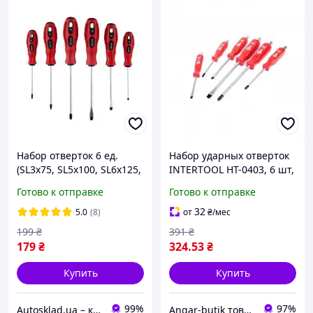
Набор отверток 6 ед.
Набор ударных отверток
(SL3x75, SL5x100, SL6x125,
INTERTOOL HT-0403, 6 шт,
PH0x75, PH1x100,
Cr-V, шлиц и крест
Готово к отправке
Готово к отправке
PH2x125) INTERTOOL VT-
2005
32
5.0
(8)
от
₴
/мес
199
₴
391
₴
179
₴
324
.53
₴
Купить
Купить
99%
97%
Autosklad.ua – краски, автоэмали, герметики, лаки, наборы инструментов, компрессоры
Angar-butik товары для дома и быта