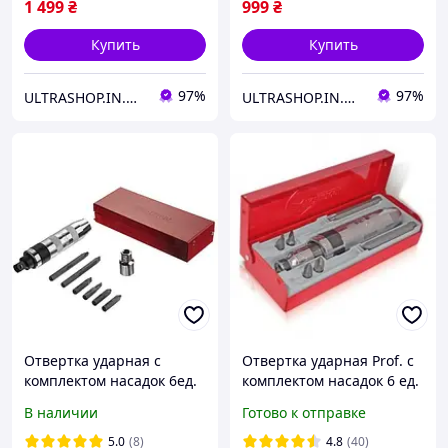
1 499
₴
999
₴
Купить
Купить
97%
97%
ULTRASHOP.IN.UA 🛒 Интернет-магазин трендовых гаджетов
ULTRASHOP.IN.UA 🛒 Интернет-магазин трендовых гаджетов
Отвертка ударная с
Отвертка ударная Prof. с
комплектом насадок 6ед.
комплектом насадок 6 ед.
INTERTOOL HT-0431
INTERTOOL HT-0431
В наличии
Готово к отправке
5.0
(8)
4.8
(40)