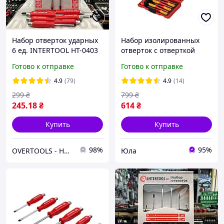
Набор отверток ударных
Набор изолированных
6 ед. INTERTOOL HT-0403
отверток с отверткой
CR-V сталь SL: 5, 6, 8; PH1,
индикатором 14 ед VDE
Готово к отправке
Готово к отправке
PH2, PH3
Intertool YLP VT-3614
4.9
(79)
4.9
(14)
299
₴
799
₴
245
.18
₴
614
₴
Купить
Купить
98%
95%
OVERTOOLS - Набори інструментів та автотовари
Юла