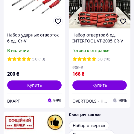
Набор ударных отверток
Набор отверток 6 ед.
6 ед, Cr-V
INTERTOOL VT-2005 CR-V
сталь SL3 SL5 SL6 PH0 PH1
В наличии
Готово к отправке
PH2
5.0
(13)
5.0
(10)
200
₴
200
₴
166
₴
Купить
Купить
99%
98%
ВКАРТ
OVERTOOLS - Набори інструментів та автотовари
Смотри также
Набор отверток