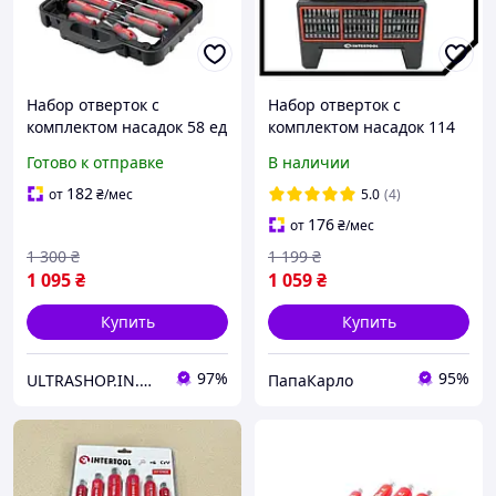
Набор отверток с
Набор отверток с
комплектом насадок 58 ед
комплектом насадок 114
в кейсе INTERTOOL VT-
ед Intertool PAK VT-3372
Готово к отправке
В наличии
3358 с битами SL PH T
182
от
₴
/мес
5.0
(4)
176
от
₴
/мес
1 300
₴
1 199
₴
1 095
₴
1 059
₴
Купить
Купить
97%
95%
ULTRASHOP.IN.UA 🛒 Интернет-магазин трендовых гаджетов
ПапаКарло