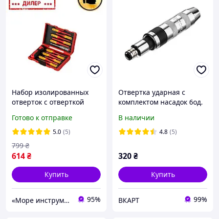
Набор изолированных
Отвертка ударная с
отверток с отверткой
комплектом насадок 6од.
индикатором 14 ед VDE
Готово к отправке
В наличии
Intertool STP VT-3614
5.0
(5)
4.8
(5)
799
₴
614
₴
320
₴
Купить
Купить
95%
99%
«Море инструментов»
ВКАРТ