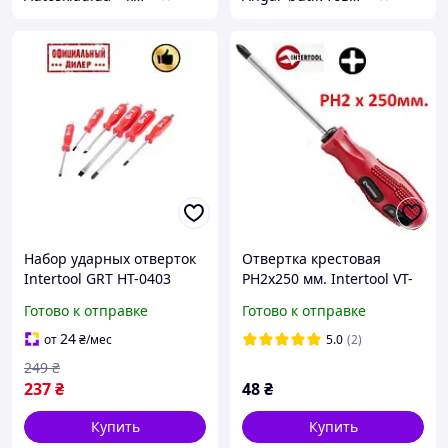
Набор ударных отверток
Отвертка крестовая
Intertool GRT HT-0403
PH2х250 мм. Intertool VT-
3147 (Код3465)
Готово к отправке
Готово к отправке
24
от
₴
/мес
5.0
(2)
249
₴
237
₴
48
₴
Купить
Купить