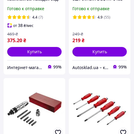
INTERTOOL HT-0431
Готово к отправке
Готово к отправке
4.4
(7)
4.9
(55)
38
от
₴
/мес
469
₴
249
₴
375
.20
₴
219
₴
Купить
Купить
99%
99%
Интернет-магазин "Willoas"
Autosklad.ua – краски, автоэмали, герметики, лаки, наборы инструментов, компрессоры