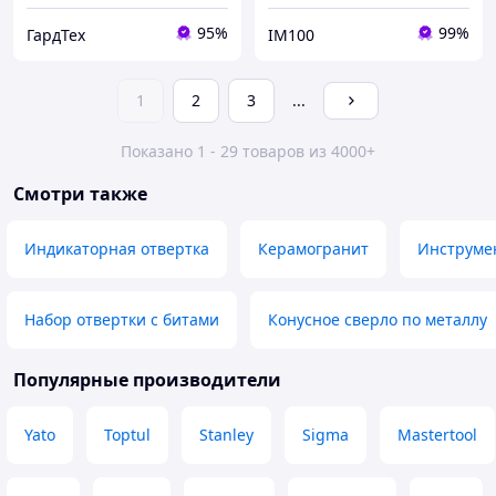
95%
99%
ГардТех
IM100
1
2
3
...
Показано 1 - 29 товаров из 4000+
Смотри также
Индикаторная отвертка
Керамогранит
Инструме
Набор отвертки с битами
Конусное сверло по металлу
Популярные производители
Yato
Toptul
Stanley
Sigma
Mastertool