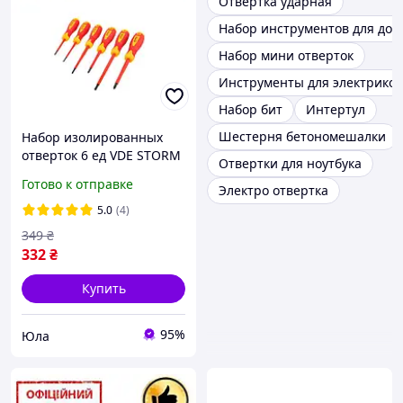
Отвертка ударная
Набор инструментов для дом
Набор мини отверток
Инструменты для электриков
Набор бит
Интертул
Шестерня бетономешалки
Набор изолированных
отверток 6 ед VDE STORM
Отвертки для ноутбука
Intertool YLP VT-3606
Готово к отправке
Электро отвертка
5.0
(4)
349
₴
332
₴
Купить
95%
Юла