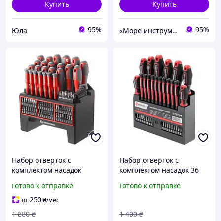
Купить
Купить
95%
95%
Юла
«Море инструментов»
Набор отверток с
Набор отверток с
комплектом насадок
комплектом насадок 36
INTERTOOL VT-3372 Cr-V
ед. STORM INTERTOOL VT-
Готово к отправке
Готово к отправке
114 ед
3443
250
от
₴
/мес
1 880
₴
1 400
₴