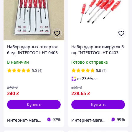
Набор ударных отверток
Набір ударних викруток 6
6 ед. INTERTOOL HT-0403
од. INTERTOOL HT-0403
В наличии
Готово к отправке
5.0
(4)
5.0
(7)
23
от
₴
/мес
249
₴
269
₴
240
₴
228
.65
₴
Купить
Купить
97%
99%
Интернет-магазин "Деталион"
Интернет-магазин "Willoas"