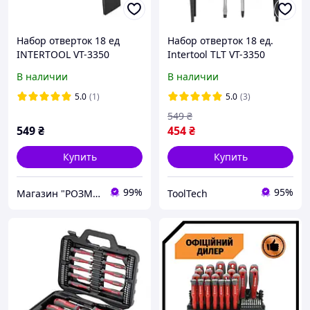
Набор отверток 18 ед
Набор отверток 18 ед.
INTERTOOL VT-3350
Intertool TLT VT-3350
В наличии
В наличии
5.0
(1)
5.0
(3)
549
₴
549
₴
454
₴
Купить
Купить
99%
95%
Магазин "РОЗМАРИН"
ToolTech