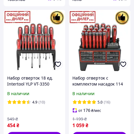
Набор отверток 18 ед.
Набор отверток с
Intertool YLP VT-3350
комплектом насадок 114
ед Intertool STP VT-3372
В наличии
В наличии
4.9
(10)
5.0
(16)
176
от
₴
/мес
549
₴
1 199
₴
454
₴
1 059
₴