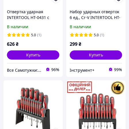
Отвертка ударная
Набор ударных отверток
INTERTOOL HT-0431 с
6 ед., Cr-V INTERTOOL HT-
комплектом насадок 6 шт.
0403
В наличии
В наличии
5.0
(1)
5.0
(1)
626
₴
299
₴
Купить
Купить
96%
99%
Все Самотужки: магазин елементів кріплення, товарів для саду та дому
Інструмент+