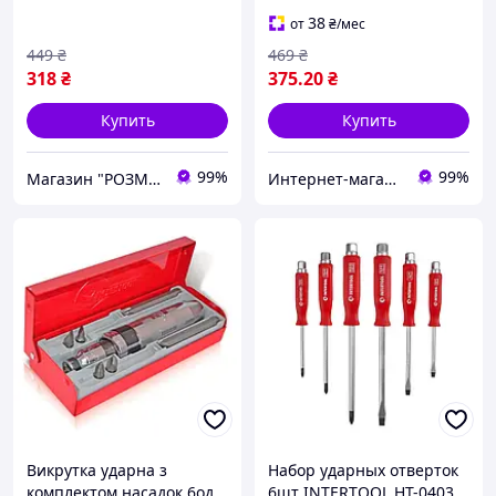
38
от
₴
/мес
449
₴
469
₴
318
₴
375
.20
₴
Купить
Купить
99%
99%
Магазин "РОЗМАРИН"
Интернет-магазин "Willoas"
Викрутка ударна з
Набор ударных отверток
комплектом насадок 6од.
6шт INTERTOOL HT-0403