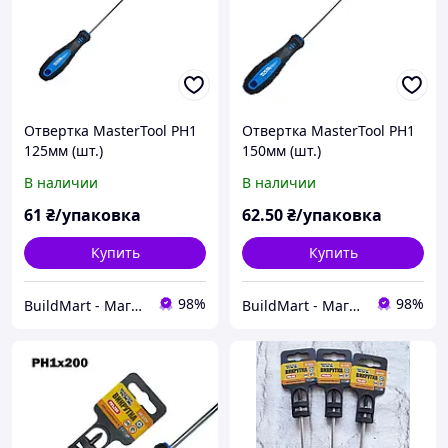
Отвертка MasterTool РН1
Отвертка MasterTool РН1
125мм (шт.)
150мм (шт.)
В наличии
В наличии
61
₴/упаковка
62
.50
₴/упаковка
Купить
Купить
98%
98%
BuildMart - Магазин кріпильних виробів
BuildMart - Магазин кріпильних виробів