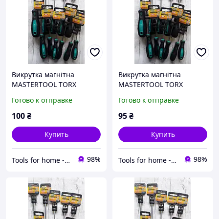
Викрутка магнітна
Викрутка магнітна
MASTERTOOL TORX
MASTERTOOL TORX
TT15х100 мм ручка з TPR
TT10х100 мм ручка з TPR
Готово к отправке
Готово к отправке
покриттям 49-0151
покриттям 49-0101
100
₴
95
₴
Купить
Купить
98%
98%
Tools for home -Інструменти для дому
Tools for home -Інструменти для дому