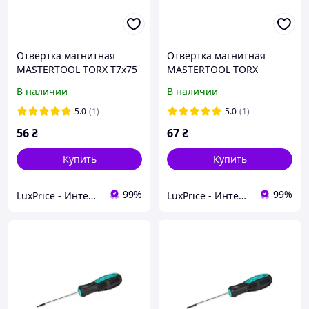
Отвёртка магнитная
Отвёртка магнитная
MASTERTOOL TORX T7х75
MASTERTOOL TORX
мм ручка с TPR
TT15х100 мм ручка с TPR
В наличии
В наличии
покрытием 49-0077
покрытием 49-0151
LuxPrice
LuxPrice
5.0
(1)
5.0
(1)
56
₴
67
₴
Купить
Купить
99%
99%
LuxPrice - Интернет магазин инструментов и автоаксессуаров
LuxPrice - Интернет магазин инструментов и автоаксессуаров