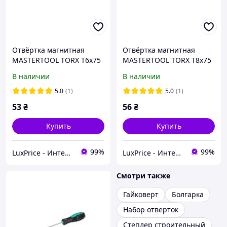
Отвёртка магнитная
Отвёртка магнитная
MASTERTOOL TORX T6х75
MASTERTOOL TORX T8х75
мм ручка с TPR
мм ручка с TPR
В наличии
В наличии
покрытием 49-0067
покрытием 49-0087
LuxPrice
LuxPrice
5.0
(1)
5.0
(1)
53
₴
56
₴
Купить
Купить
99%
99%
LuxPrice - Интернет магазин инструментов и автоаксессуаров
LuxPrice - Интернет магазин инструментов и автоаксессуаров
Смотри также
Гайковерт
Болгарка
Набор отверток
Степлер строительный