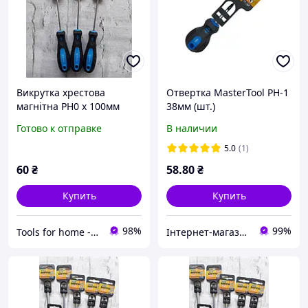
Викрутка хрестова
Отвертка MasterTool РН-1
магнітна PH0 х 100мм
38мм (шт.)
MASTERTOOL (48-5010)
Готово к отправке
В наличии
5.0
(1)
60
₴
58
.80
₴
Купить
Купить
98%
99%
Tools for home -Інструменти для дому
Інтернет-магазин "Будівельне кріплення"