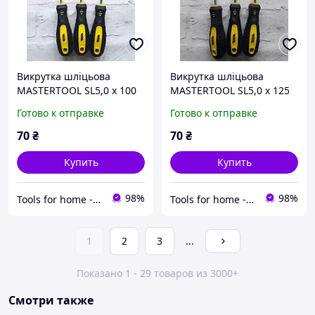
Викрутка шліцьова
Викрутка шліцьова
MASTERTOOL SL5,0 x 100
MASTERTOOL SL5,0 x 125
мм 48-5510
мм 48-5512
Готово к отправке
Готово к отправке
70
₴
70
₴
Купить
Купить
98%
98%
Tools for home -Інструменти для дому
Tools for home -Інструменти для дому
1
2
3
...
Показано 1 - 29 товаров из 3000+
Смотри также