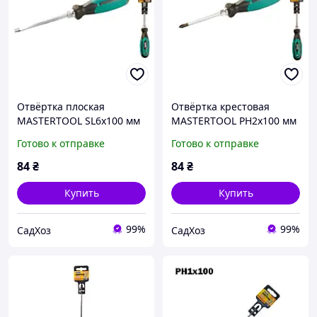
Отвёртка плоская
Отвёртка крестовая
MASTERTOOL SL6х100 мм
MASTERTOOL РН2х100 мм
усиленная 45-8610
усиленная 45-8210
Готово к отправке
Готово к отправке
84
₴
84
₴
Купить
Купить
99%
99%
СадХоз
СадХоз