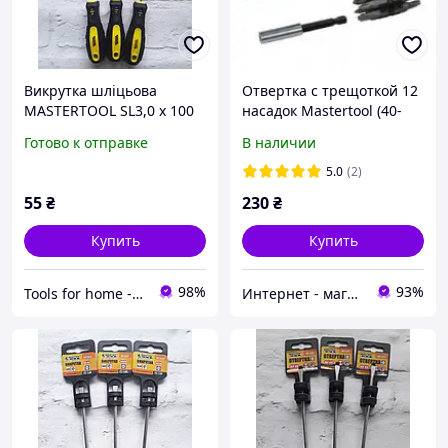
Викрутка шліцьова
Отвертка с трещоткой 12
MASTERTOOL SL3,0 x 100
насадок Mastertool (40-
мм 48-5310
0518)
Готово к отправке
В наличии
5.0
(2)
55
₴
230
₴
Купить
Купить
98%
93%
Tools for home -Інструменти для дому
Интернет - магазин "Строй-ка"