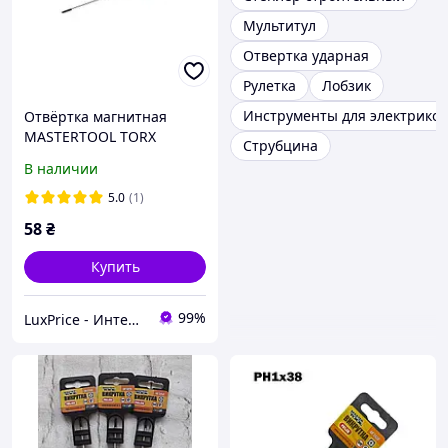
Мультитул
Отвертка ударная
Рулетка
Лобзик
Инструменты для электриков
Отвёртка магнитная
MASTERTOOL TORX
Струбцина
TT10х100 мм ручка с TPR
В наличии
покрытием 49-0101
LuxPrice
5.0
(1)
58
₴
Купить
99%
LuxPrice - Интернет магазин инструментов и автоаксессуаров