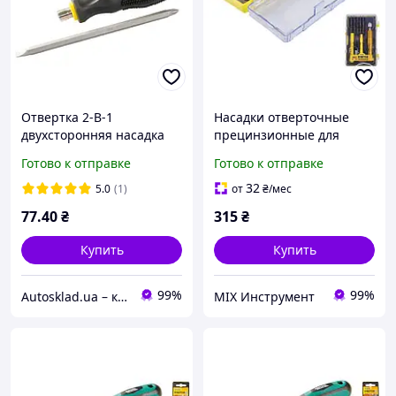
Отвертка 2-В-1
Насадки отверточные
двухсторонняя насадка
прецинзионные для
125мм РН2/SL6 MasterTool
мобильных телефонов
Готово к отправке
Готово к отправке
40-0141
MASTERTOOL с
держателем набор 15 шт
32
5.0
(1)
от
₴
/мес
40-0163
77
.40
₴
315
₴
Купить
Купить
99%
99%
Autosklad.ua – краски, автоэмали, герметики, лаки, наборы инструментов, компрессоры
MIX Инструмент