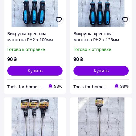
Викрутка хрестова
Викрутка хрестова
магнітна PH2 х 100мм
магнітна PH2 х 125мм
MASTERTOOL 48-5210
MASTERTOOL 48-5212
Готово к отправке
Готово к отправке
90
₴
90
₴
Купить
Купить
98%
98%
Tools for home -Інструменти для дому
Tools for home -Інструменти для дому