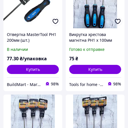
Отвертка MasterTool РН1
Викрутка хрестова
200мм (шт.)
магнітна PH1 х 100мм
MASTERTOOL 48-5110
В наличии
Готово к отправке
77
.30
₴/упаковка
75
₴
Купить
Купить
98%
98%
BuildMart - Магазин кріпильних виробів
Tools for home -Інструменти для дому