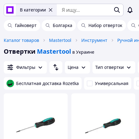
В категории
Гайковерт
Болгарка
Набор отверток
Каталог товаров
Mastertool
Инструмент
Ручной и
Отвертки
Mastertool
в Украине
Фильтры
Цена
Тип отвертки
Бесплатная доставка Rozetka
Универсальная