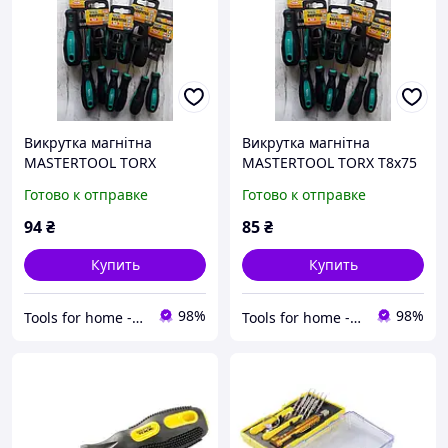
Викрутка магнітна
Викрутка магнітна
MASTERTOOL TORX
MASTERTOOL TORX T8х75
TT9х75 мм ручка з TPR
мм ручка з TPR покриттям
Готово к отправке
Готово к отправке
покриттям 49-0097
49-0087
94
₴
85
₴
Купить
Купить
98%
98%
Tools for home -Інструменти для дому
Tools for home -Інструменти для дому