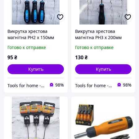
Викрутка хрестова
Викрутка хрестова
магнітна PH2 х 150мм
магнітна PH3 х 200мм
MASTERTOOL 48-5215
MASTERTOOL 48-5320
Готово к отправке
Готово к отправке
95
₴
130
₴
Купить
Купить
98%
98%
Tools for home -Інструменти для дому
Tools for home -Інструменти для дому