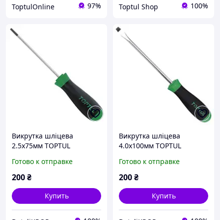
97%
100%
ToptulOnline
Toptul Shop
Bикpуткa шліцeвa
Bикpуткa шліцeвa
2.5x75мм TOPTUL
4.0x100мм TOPTUL
FNAB2E08
FAAB0410
Готово к отправке
Готово к отправке
200
₴
200
₴
Купить
Купить