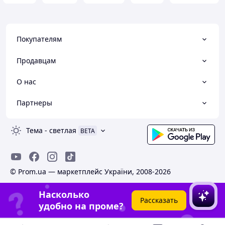
Покупателям
Продавцам
О нас
Партнеры
Тема
-
светлая
BETA
© Prom.ua — маркетплейс України, 2008-2026
Насколько
Рассказать
удобно на проме?