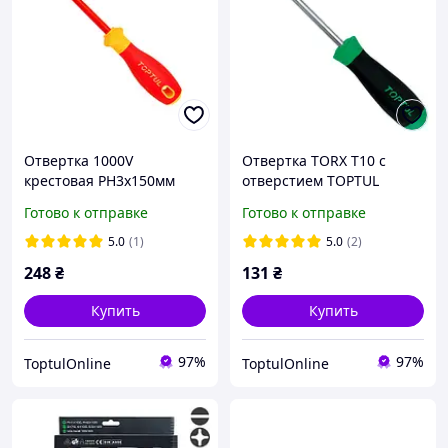
Отвертка 1000V
Отвертка TORX T10 с
крестовая PH3x150мм
отверстием TOPTUL
изолированная VDE Pro-
FEAB1008
Готово к отправке
Готово к отправке
Plus Series TOPTUL
FBEF0315V4
5.0
(1)
5.0
(2)
248
₴
131
₴
Купить
Купить
97%
97%
ToptulOnline
ToptulOnline