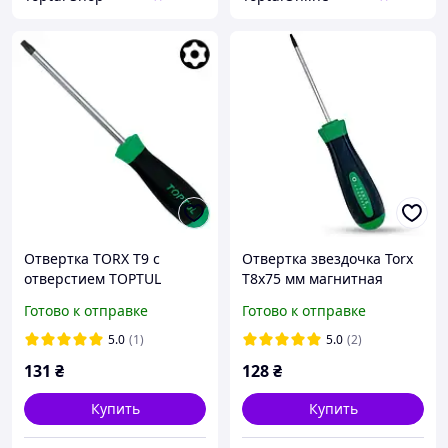
Отвертка TORX T9 с
Отвертка звездочка Torx
отверстием TOPTUL
T8x75 мм магнитная
FEAB0908
TOPTUL FFAB0808 с
Готово к отправке
Готово к отправке
антискользящей
рукояткой
5.0
(1)
5.0
(2)
131
₴
128
₴
Купить
Купить