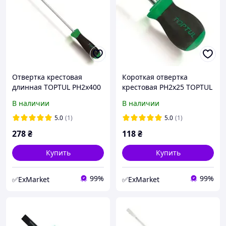
Отвертка крестовая
Короткая отвертка
длинная TOPTUL PH2x400
крестовая PH2x25 TOPTUL
FBCB0240
FBBB0203
В наличии
В наличии
5.0
(1)
5.0
(1)
278
₴
118
₴
Купить
Купить
99%
99%
✅ExMarket
✅ExMarket