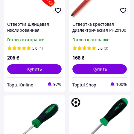
Отвертка шлицевая
Отвертка крестовая
изолированная
диэлектрическая PH2х100
PH/FL2x100мм (1000V) VDE
мм (1000V) магнитная
Готово к отправке
Готово к отправке
Pro-Plus Series Combi-Tip
TOPTUL FBEB0210 SNCM+V
TOPTUL FYEF0210V4
с антискользящей
5.0
(1)
5.0
(3)
рукояткой
206
₴
168
₴
Купить
Купить
97%
100%
ToptulOnline
Toptul Shop