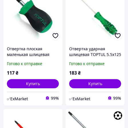
Отвертка плоская
Отвертка ударная
маленькая шлицевая
шлицевая TOPTUL 5.5x125
5.5x25 L85мм TOPTUL
SUPER GRIP FAGE5E13
Готово к отправке
Готово к отправке
FABB5E03
117
₴
183
₴
Купить
Купить
99%
99%
✅ExMarket
✅ExMarket