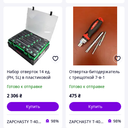
Набор отверток 14 ед.
Отвертка-битодержатель
(PH, SL) в пластиковой
с трещоткой 7-в-1
коробке GZC1401 TOPTUL
GAAR0402 TOPTUL
Готово к отправке
Готово к отправке
2 306
₴
475
₴
Купить
Купить
98%
98%
ZAPCHASTY T-40 KHARKIV UA
ZAPCHASTY T-40 KHARKIV UA