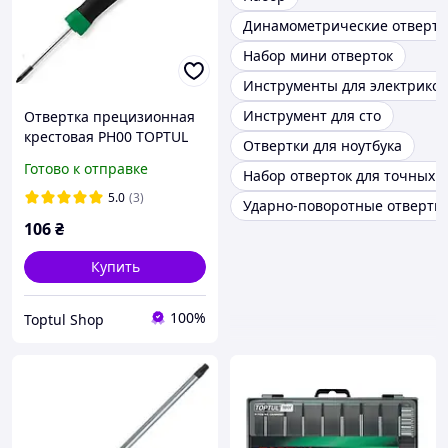
Динамометрические отвертк
Набор мини отверток
Инструменты для электриков
Инструмент для сто
Отвертка прецизионная
крестовая PH00 TOPTUL
Отвертки для ноутбука
FBIB2005 (Phillips)
Готово к отправке
Набор отверток для точных 
5.0
(3)
Ударно-поворотные отвертк
106
₴
Купить
100%
Toptul Shop