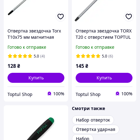
Отвертка звездочка Torx
Отвертка звездочка TORX
T10x75 мм магнитная
T20 с отверстием TOPTUL
TOPTUL FFAB1008 сталь S2
FEAB2010
Готово к отправке
Готово к отправке
с антискользящей
рукояткой
5.0
(4)
5.0
(6)
128
₴
145
₴
Купить
Купить
100%
100%
Toptul Shop
Toptul Shop
Смотри также
Набор отверток
Отвертка ударная
Набор