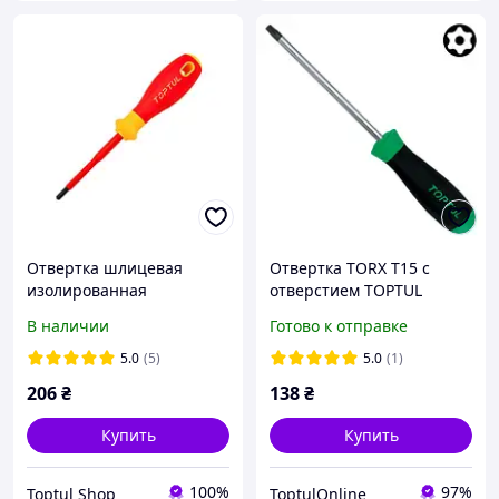
Отвертка шлицевая
Отвертка TORX T15 с
изолированная
отверстием TOPTUL
PH/FL2x100мм (1000V) VDE
FEAB1508
В наличии
Готово к отправке
Pro-Plus Series Combi-Tip
TOPTUL FYEF0210V4
5.0
(5)
5.0
(1)
206
₴
138
₴
Купить
Купить
100%
97%
Toptul Shop
ToptulOnline