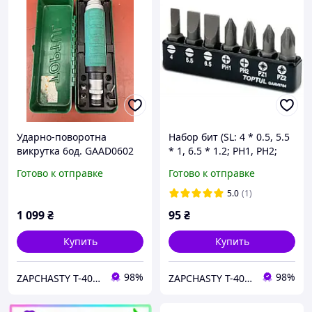
Ударно-поворотна
Набор бит (SL: 4 * 0.5, 5.5
викрутка 6од. GAAD0602
* 1, 6.5 * 1.2; PH1, PH2;
TOPTUL
PZ1, PZ2) TOPTUL
Готово к отправке
Готово к отправке
GAAV0704
5.0
(1)
1 099
₴
95
₴
Купить
Купить
98%
98%
ZAPCHASTY T-40 KHARKIV UA
ZAPCHASTY T-40 KHARKIV UA