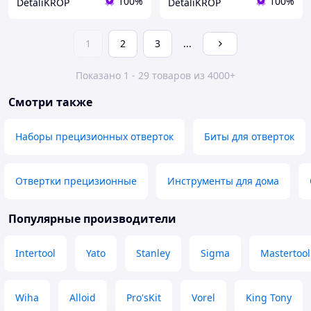
100%
100%
DetaliKROP
DetaliKROP
1
2
3
...
Показано 1 - 29 товаров из 4000+
Смотри также
Наборы прецизионных отверток
Биты для отверток
Отвертки прецизионные
Инструменты для дома
Популярные производители
Intertool
Yato
Stanley
Sigma
Mastertool
Wiha
Alloid
Pro'sKit
Vorel
King Tony