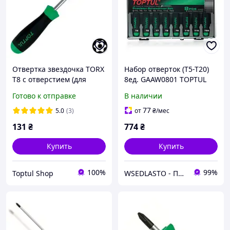
Отвертка звездочка TORX
Haбop oтвepтoк (T5-T20)
T8 с отверстием (для
8eд. GAAW0801 TOPTUL
PlayStation и Microsoft
Готово к отправке
В наличии
XBOX) TOPTUL FEAB0808
77
5.0
(3)
от
₴
/мес
131
₴
774
₴
Купить
Купить
100%
99%
Toptul Shop
WSEDLASTO - Продаж автосервісного обладнання в Україні