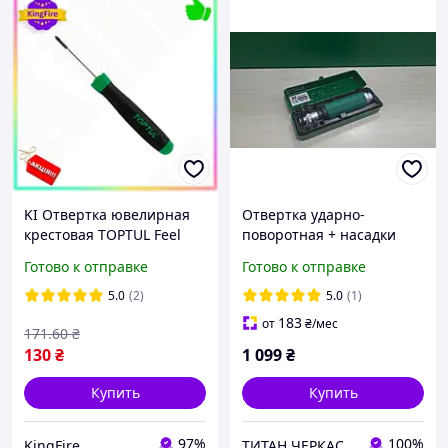
KI Отвертка ювелирная
Отвертка ударно-
крестовая TOPTUL Feel
поворотная + насадки
Happy PH000 для точных
"Toptul"
Готово к отправке
Готово к отправке
работ и мелких деталей
прецизионный FIR41_R
5.0
(2)
5.0
(1)
183
от
₴
/мес
171
.60
₴
130
₴
1 099
₴
Купить
Купить
97%
100%
KingFire
ТИТАН ЧЕРКАСИ ЗАПЧАСТИНИ