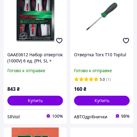
GAAE0612 Набор отверток
Отвертка Torx T10 Toptul
(1000V) 6 ед. (PH, SL +
индикаторная) TOPTUL
Готово к отправке
Готово к отправке
5.0
(1)
843
₴
160
₴
Купить
Купить
100%
98%
SRVoil
АВТОдрібнички