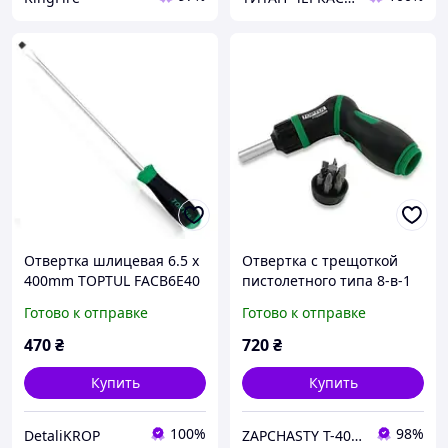
Отвертка шлицевая 6.5 x
Отвертка с трещоткой
400mm TOPTUL FACB6E40
пистолетного типа 8-в-1
GAAR0901 TOPTUL
Готово к отправке
Готово к отправке
470
₴
720
₴
Купить
Купить
100%
98%
DetaliKROP
ZAPCHASTY T-40 KHARKIV UA