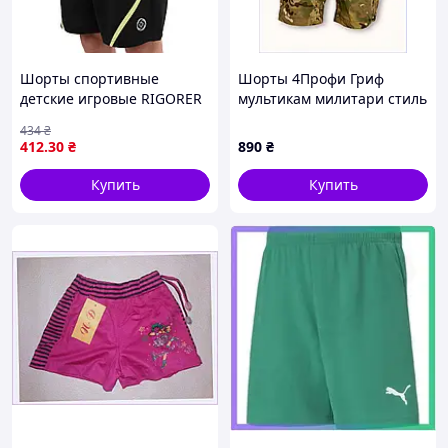
Шорты спортивные
Шорты 4Профи Гриф
детские игровые RIGORER
мультикам милитари стиль
Z625213503 130-170 цвета
р.52, P8685MH610
434
₴
в ассортменте
412
.30
₴
890
₴
Купить
Купить