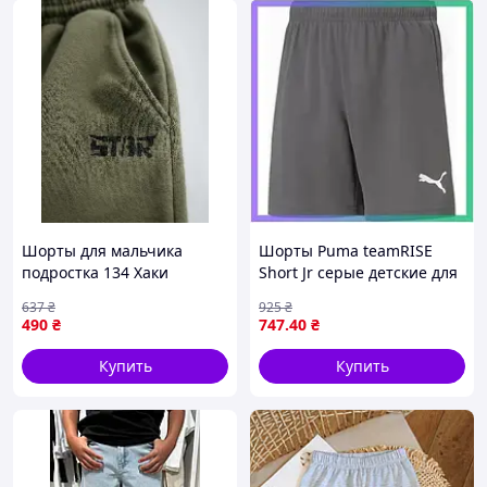
Шорты для мальчика
Шорты Puma teamRISE
подростка 134 Хаки
Short Jr серые детские для
STREAM (741544-134)
футбола 152 см с
637
₴
925
₴
эластичным поясом и
490
₴
747
.40
₴
технологией DryCEL
SKU_704943-13
Купить
Купить