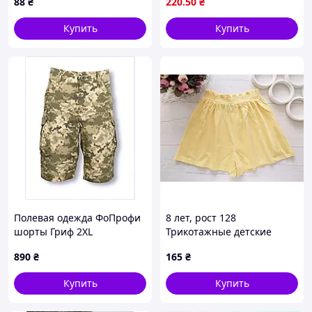
88
₴
220
.50
₴
Купить
Купить
Полевая одежда ФоПрофи
8 лет, рост 128
шорты Гриф 2XL
Трикотажные детские
86C85XC612
шорты девочке желтые.
890
₴
165
₴
Артикул 27927
Купить
Купить