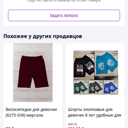
M (длина от пояса 48, внутренний шаг 18, пояс ширина
31-43 см)
Задать вопрос
L (длина от пояса 49, внутренний шаг 19, пояс ширина
33-45 см)
XL (длина от пояса 50, внутренний шаг 20, пояс ширина
Похожее у других продавцов
35-47 см)
Велосипедки для девочки
Шорты хлопковые для
(6275-036) марсала
девочек 8 лет удобные для
Трикотажний Край 116 см
летнего отдыха и активных
441
₴
игр