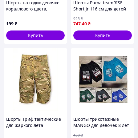
Шорты на годик девочке
Шорты Puma teamRISE
кораллового цвета,
Short Jr 116 см для детей
18877C59CC
спортивные футбол
925
₴
детские зелёные
199
₴
747
.40
₴
SKU_704943-05
Купить
Купить
Шорты Гриф тактические
Шорты трикотажные
для жаркого лета
MANGO для девочек 8 лет
мультикам 868KE561H0
стильная одежда для
438
₴
летнего отдыха и прогулок