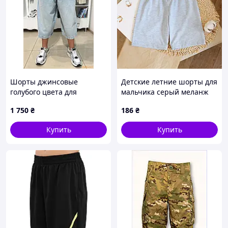
Шорты джинсовые
Детские летние шорты для
голубого цвета для
мальчика серый меланж
мальчика (152 см.) Reporter
от ТМ Ladan
1 750
₴
186
₴
Young
Купить
Купить