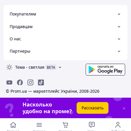
Покупателям
Продавцам
О нас
Партнеры
Тема
-
светлая
BETA
© Prom.ua — маркетплейс України, 2008-2026
Насколько
Рассказать
удобно на проме?