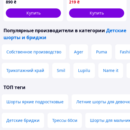
890
₴
219
₴
Купить
Купить
Популярные производители
в категории
Детские
шорты и бриджи
Собственное производство
Ager
Puma
Fash
Трикотажний край
Smil
Lupilu
Name it
ТОП теги
Шорты яркие подростковые
Летние шорты для девочк
Детские бриджи
Трессы 60см
Шорты для мальчик