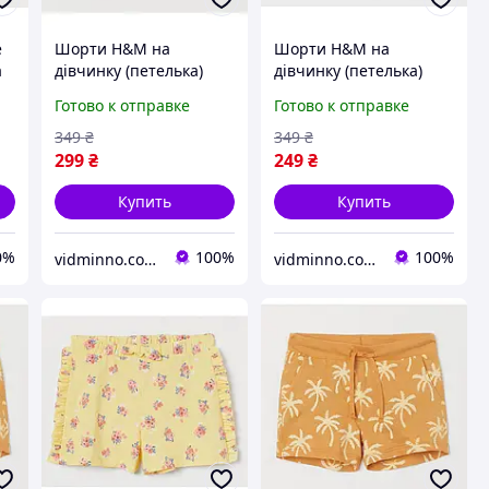
е
Шорти H&M на
Шорти H&M на
а
дівчинку (петелька)
дівчинку (петелька)
р.110 - 4-5 років
р.128 - 7-8 років
Готово к отправке
Готово к отправке
349
₴
349
₴
299
₴
249
₴
Купить
Купить
0%
100%
100%
vidminno.com.ua - відмінний одяг для всієї родини
vidminno.com.ua - відмінний одяг для всієї родини