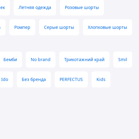
чек
Летняя одежда
Розовые шорты
а
Ромпер
Серые шорты
Хлопковые шорты
Бемби
No brand
Трикотажний край
Smil
Ido
Без бренда
PERFECTUS
Kids