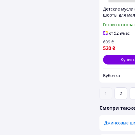
Детские мусли
шорты для мал
H&M 92 см Гол
Готово к отпра
(25063002A)
52
от
₴
/мес
699
₴
520
₴
Купит
Бубочка
1
2
Смотри такж
Джинсовые шо