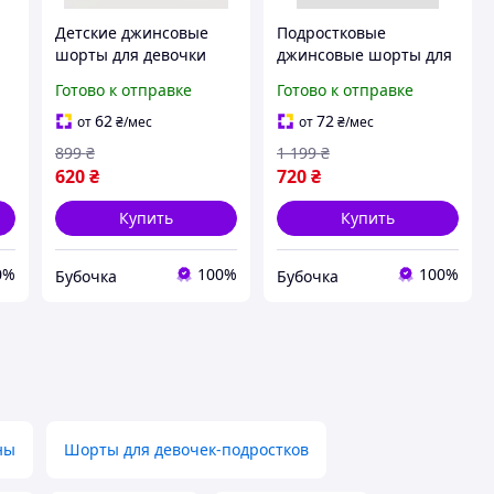
Детские джинсовые
Подростковые
шорты для девочки
джинсовые шорты для
H&M 128 см Синий
мальчика H&M 170 см
Готово к отправке
Готово к отправке
(25072402)
Голубые (26062207G)
62
72
от
₴
/мес
от
₴
/мес
899
₴
1 199
₴
620
₴
720
₴
Купить
Купить
0%
100%
100%
Бубочка
Бубочка
ны
Шорты для девочек-подростков