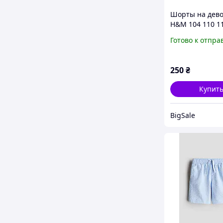
Шорты на дево
H&M 104 110 1
(2595808635)
Готово к отпра
250
₴
Купит
BigSale