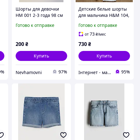
Шорты для девочки
Детские белые шорты
HM 001 2-3 года 98 см
для мальчика H&M 104,
Синий
122, 128 см
Готово к отправке
Готово к отправке
73
от
₴
/мес
200
₴
730
₴
Купить
Купить
9%
97%
95%
Nevhamovni
Інтернет - магазин одягу та взуття Зiрочка