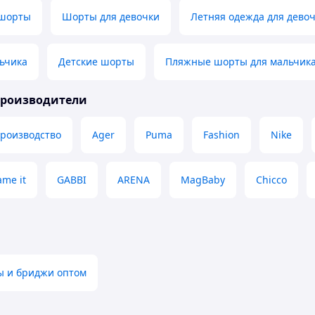
 шорты
Шорты для девочки
Летняя одежда для дево
ьчика
Детские шорты
Пляжные шорты для мальчик
производители
производство
Ager
Puma
Fashion
Nike
me it
GABBI
ARENA
MagBaby
Chicco
ы и бриджи оптом