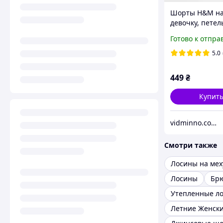
Шорты H&M н
девочку, петел
р.122, 6-7 лет
Готово к отпра
5.0
449
₴
Купит
vidminno.com.ua - відмінний одяг для всієї родини
Смотри также
Лосины на мех
Лосины
Бр
Утепленные л