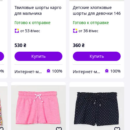
Твиловые шорты карго
Детские хлопковые
для мальчика
шорты для девочки 146
см (10-11Y)
Готово к отправке
Готово к отправке
53
36
от
₴
/мес
от
₴
/мес
530
₴
360
₴
Купить
Купить
0%
100%
100%
Интернет-магазин "Детки"
Интернет-магазин "Детки"