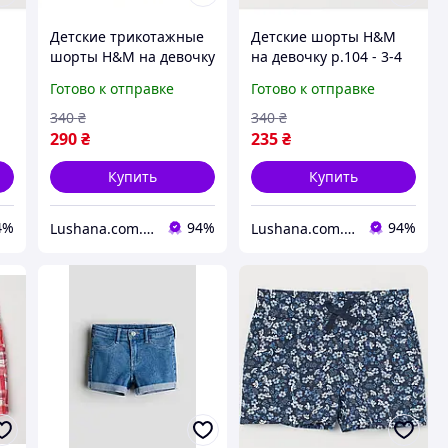
Детские трикотажные
Детские шорты H&M
шорты H&M на девочку
на девочку р.104 - 3-4
6-8 лет - р.122/128
года
Готово к отправке
Готово к отправке
340
₴
340
₴
290
₴
235
₴
Купить
Купить
4%
94%
94%
Lushana.com.ua
Lushana.com.ua