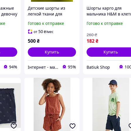
тажные
Детские шорты из
Шорты карго для
 девочку
легкой ткани для
мальчика H&M в клет
/128
девочки голубые H&M
хлопок 92 (большемер
вке
Готово к отправке
Готово к отправке
86 см полномер 12-18
мес.
50
от
₴
/мес
260
₴
500
₴
182
₴
ь
Купить
Купить
94%
95%
10
Інтернет - магазин одягу та взуття Зiрочка
Batiuk Shop