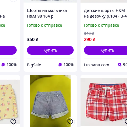
ы
Шорты на мальчика
Детские шорты H&M
 на
H&M 98 104 р
на девочку р.104 - 3-4
 -
года
вке
Готово к отправке
Готово к отправке
340
₴
350
₴
290
₴
ь
Купить
Купить
100%
100%
9
BigSale
Lushana.com.ua