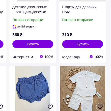
Детские джинсовые
Шорты для девочки
ку
шорты для девочки
H&M.
)
Готово к отправке
Готово к отправке
56
от
₴
/мес
560
₴
310
₴
Купить
Купить
0%
100%
100%
Интернет-магазин "Детки"
Мода Года