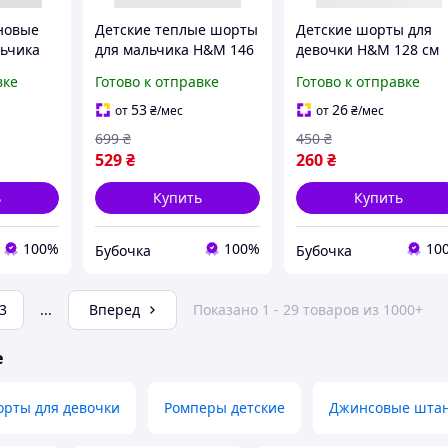
новые
Детские теплые шорты
Детские шорты для
ьчика
для мальчика H&M 146
девочки H&M 128 см
убой
см Серые (0342)
Розовые (250122114)
вке
Готово к отправке
Готово к отправке
53
26
от
₴
/мес
от
₴
/мес
699
₴
450
₴
529
₴
260
₴
ь
Купить
Купить
100%
100%
10
Бубочка
Бубочка
3
...
Вперед
Показано 1 - 29 товаров из 1000+
е
рты для девочки
Ромперы детские
Джинсовые шта