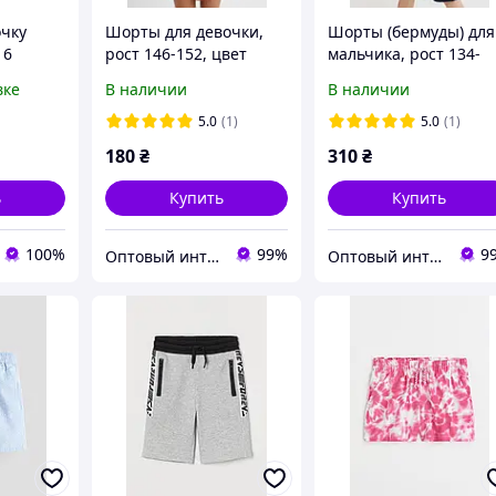
чку
Шорты для девочки,
Шорты (бермуды) для
16
рост 146-152, цвет
мальчика, рост 134-
кирпичный
140, цвет синий
вке
В наличии
В наличии
5.0
(1)
5.0
(1)
180
₴
310
₴
ь
Купить
Купить
100%
99%
9
Оптовый интернет-магазин av-style.com.ua
Оптовый интернет-магазин av-style.com.ua