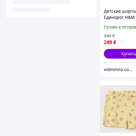
Детские шорт
Единорог H&M
девочку 4-6 лет
Готово к отпра
р.110/116
349
₴
249
₴
Купит
vidminno.com.ua - відмінний одяг для всієї родини