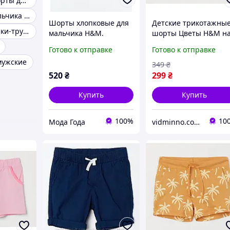
Джинсовые шорты для мальчика
Шорты для мальчика подростка
Шорты хлопковые для
Детские трикотажны
Детские шортики-трусики для девочек
мальчика H&M.
шорты Цветы H&M н
девочку 2-4 года -
Готово к отправке
Готово к отправке
р.98/104
мужские
349
₴
520
₴
299
₴
Купить
Купить
100%
10
Мода Года
vidminno.com.ua - відмінний одяг для всієї родини