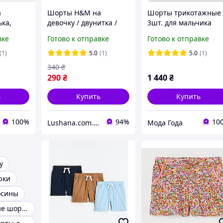
а
Шорты H&M на
Шорты трикотажные
ька,
девочку / двунитка /
3шт. для мальчика
горошек / р.116, 5-6 лет
H&M
вке
Готово к отправке
Готово к отправке
(1)
5.0
(1)
5.0
(1)
340
₴
290
₴
1 440
₴
ь
Купить
Купить
100%
94%
10
Lushana.com.ua
Мода Года
у
юки
осины
Летние Женские шорти