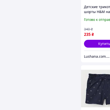
Детские трико
шорты H&M на
6-8 лет - р.122
Готово к отпра
340
₴
235
₴
Купит
Lushana.com.ua