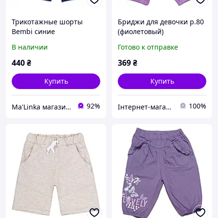
Трикотажные шорты
Бриджи для девочки р.80
Bembi синие
(фиолетовый)
В наличии
Готово к отправке
440
₴
369
₴
Купить
Купить
92%
100%
Ma'Linka магазин дитячого одягу та взуття
Інтернет-магазин «SHOCKmarket»