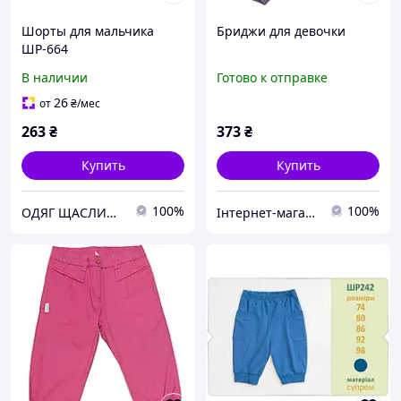
Шорты для мальчика
Бриджи для девочки
ШР-664
В наличии
Готово к отправке
26
от
₴
/мес
263
₴
373
₴
Купить
Купить
100%
100%
ОДЯГ ЩАСЛИВИХ ДІТЕЙ!
Інтернет-магазин «SHOCKmarket»