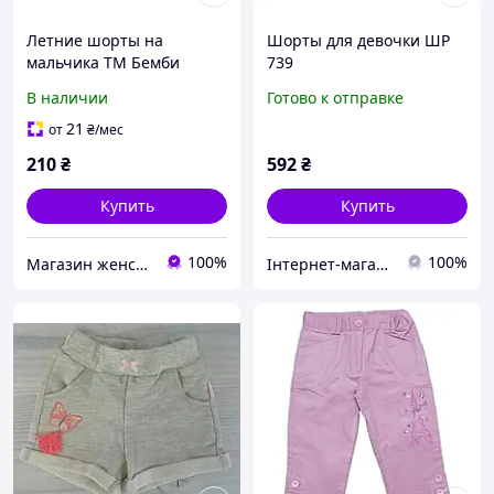
Летние шорты на
Шорты для девочки ШР
мальчика ТМ Бемби
739
В наличии
Готово к отправке
21
от
₴
/мес
210
₴
592
₴
Купить
Купить
100%
100%
Магазин женской и детской одежды "Sunshine"
Інтернет-магазин «SHOCKmarket»