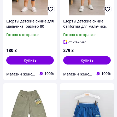
Шорты детские синие для
Шорты детские синие
мальчика, размер 80
California для мальчика,
размеры 98, 104
Готово к отправке
Готово к отправке
28
от
₴
/мес
180
₴
279
₴
Купить
Купить
100%
100%
Магазин женской и детской одежды "Sunshine"
Магазин женской и детской одежды "Sunshine"