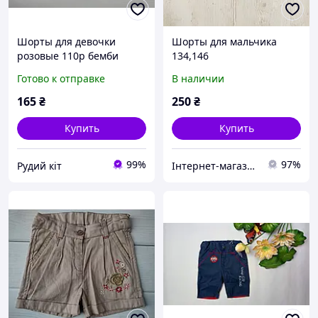
Шорты для девочки
Шорты для мальчика
розовые 110р бемби
134,146
Готово к отправке
В наличии
165
₴
250
₴
Купить
Купить
99%
97%
Рудий кіт
Інтернет-магазин дитячого одягу "О-Detki"