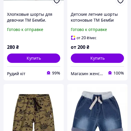
Хлопковые шорты для
Детские летние шорты
девочки ТМ Бемби.
котоновые ТМ Бемби
Готово к отправке
Готово к отправке
20
от
₴
/мес
280
₴
от
200
₴
Купить
Купить
99%
100%
Рудий кіт
Магазин женской и детской одежды "Sunshine"