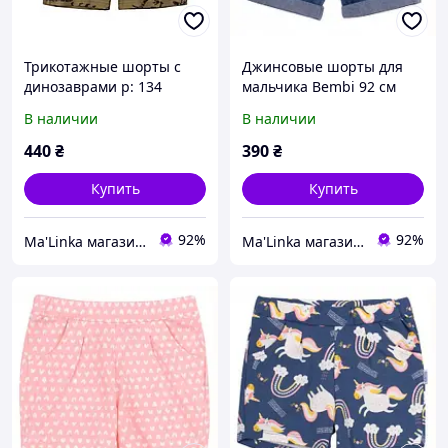
Трикотажные шорты с
Джинсовые шорты для
динозаврами р: 134
мальчика Bembi 92 см
В наличии
В наличии
440
₴
390
₴
Купить
Купить
92%
92%
Ma'Linka магазин дитячого одягу та взуття
Ma'Linka магазин дитячого одягу та взуття