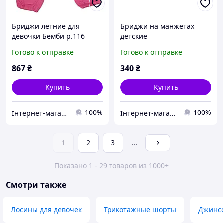
Бриджи летние для
Бриджи на манжетах
девочки Бемби р.116
детские
Готово к отправке
Готово к отправке
867
₴
340
₴
Купить
Купить
100%
100%
Інтернет-магазин «SHOCKmarket»
Інтернет-магазин «SHOCKmarket»
1
2
3
...
Показано 1 - 29 товаров из 1000+
Смотри также
Лосины для девочек
Трикотажные шорты
Джинс