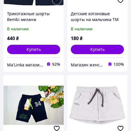
Трикотажные шорты
Детские котоновые
Bembi меланж
шорты на мальчика ТМ
Бемби
В наличии
В наличии
440
₴
180
₴
Купить
Купить
92%
100%
Ma'Linka магазин дитячого одягу та взуття
Магазин женской и детской одежды "Sunshine"