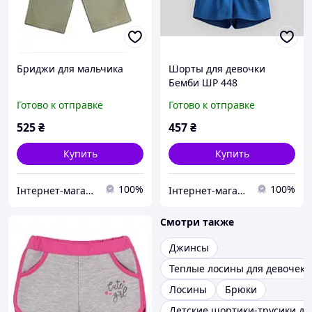
Бриджи для мальчика
Шорты для девочки
Бемби ШР 448
Готово к отправке
Готово к отправке
525
₴
457
₴
Купить
Купить
100%
100%
Інтернет-магазин «SHOCKmarket»
Інтернет-магазин «SHOCKmarket»
Смотри также
Джинсы
Теплые лосины для девочек
Лосины
Брюки
Детские шортики-трусики дл