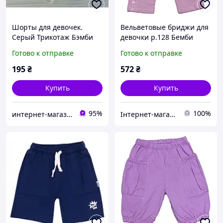
Шорты для девочек.
Вельветовые бриджи для
Серый Трикотаж Бэмби
девочки р.128 Бемби
Украина 5 лет, 116 см
Готово к отправке
Готово к отправке
195
₴
572
₴
Купить
Купить
95%
100%
интернет-магазин "Русалочка"
Інтернет-магазин «SHOCKmarket»