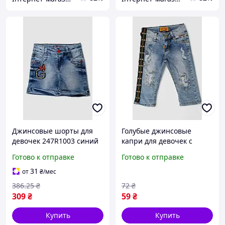
Джинсовые шорты для
Голубые джинсовые
девочек 247R1003 синий
капри для девочек с
100% хлопок лето 1-5 лет
жемчужным декором,
Готово к отправке
Готово к отправке
удобная посадка
рваностями и боковой
полосой
31
от
₴
/мес
386
.25
₴
72
₴
309
₴
59
₴
Купить
Купить