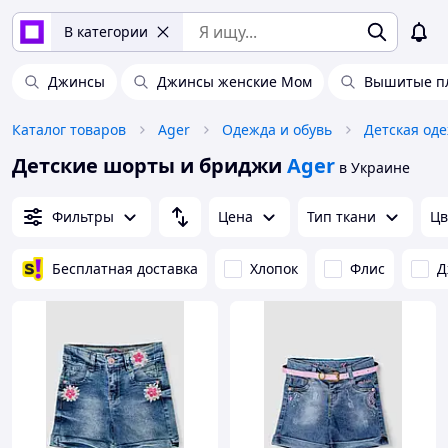
В категории
Джинсы
Джинсы женские Мом
Вышитые пл
Каталог товаров
Ager
Одежда и обувь
Детская оде
Детские шорты и бриджи
Ager
в Украине
Фильтры
Цена
Тип ткани
Цв
Бесплатная доставка
Хлопок
Флис
Д