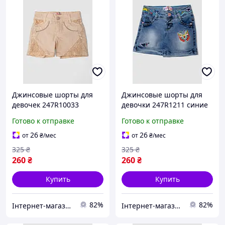
Джинсовые шорты для
Джинсовые шорты для
девочек 247R10033
девочки 247R1211 синие
бежевые из хлопка для
из хлопка для лета
Готово к отправке
Готово к отправке
лета с карманами и
размер 1-4 года
поясом на резинке
26
26
от
₴
/мес
от
₴
/мес
325
₴
325
₴
260
₴
260
₴
Купить
Купить
82%
82%
Інтернет-магазин Already Better
Інтернет-магазин Already Better