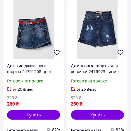
Детские джинсовые
Джинсовые шорты для
шорты 247R1208 цвет
девочки 247R923 синие
синий для мальчиков из
из хлопка на лето размер
Готово к отправке
Готово к отправке
хлопка для лета размер 1-
24 25 32 34 с высокой
4 года
талией
26
26
от
₴
/мес
от
₴
/мес
325
₴
325
₴
260
₴
260
₴
Купить
Купить
82%
82%
Інтернет-магазин Already Better
Інтернет-магазин Already Better