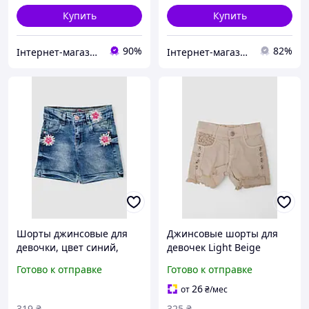
Купить
Купить
90%
82%
Інтернет-магазин Look 100 Clothes
Інтернет-магазин TOOLS MAX
Шорты джинсовые для
Джинсовые шорты для
девочки, цвет синий,
девочек Light Beige
247R10001 4 года
247R10036 из хлопка с
Готово к отправке
Готово к отправке
карманами для лета 5-10
лет
26
от
₴
/мес
319
₴
325
₴