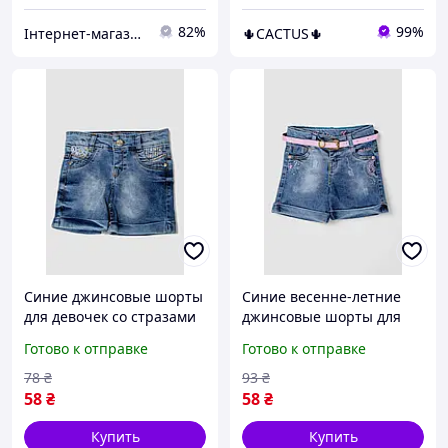
82%
99%
Інтернет-магазин Already Better
🌵CACTUS🌵
Синие джинсовые шорты
Синие весенне-летние
для девочек со стразами
джинсовые шорты для
и кружевом
девочки с вышивкой и
Готово к отправке
Готово к отправке
поясом
78
₴
93
₴
58
₴
58
₴
Купить
Купить