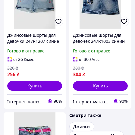
Джинсовые шорты для
Джинсовые шорты для
девочки 247R1207 синие
девочек 247R1003 синий
легкие стильные для лета
цвет стильный дизайн
Готово к отправке
Готово к отправке
из качественного
для лета удобная посадка
материала
26
30
от
₴
/мес
от
₴
/мес
320
₴
380
₴
256
₴
304
₴
Купить
Купить
90%
90%
Інтернет-магазин Look 100 Clothes
Інтернет-магазин Look 100 Clothes
Смотри также
Джинсы