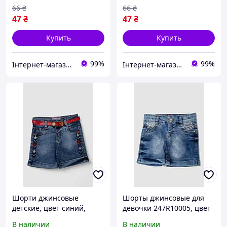
66
₴
66
₴
47
₴
47
₴
Купить
Купить
99%
99%
Інтернет-магазин "ARIE"
Інтернет-магазин "ARIE"
Шорти джинсовые
Шорты джинсовые для
детские, цвет синий,
девочки 247R10005, цвет
247R1208
Синий 4936287
В наличии
В наличии