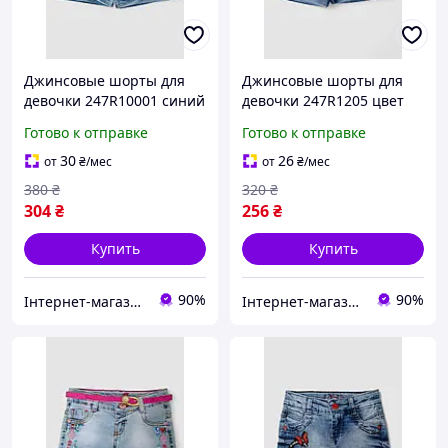
Джинсовые шорты для
Джинсовые шорты для
девочки 247R10001 синий
девочки 247R1205 цвет
цвет стильный дизайн
синий удобная модель
Готово к отправке
Готово к отправке
для лета удобная посадка
для лета из
качественного материала
30
26
от
₴
/мес
от
₴
/мес
380
₴
320
₴
304
₴
256
₴
Купить
Купить
90%
90%
Інтернет-магазин Look 100 Clothes
Інтернет-магазин Look 100 Clothes