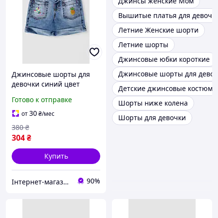
Джинсы женские Мом
Вышитые платья для девоче
Летние Женские шорти
Летние шорты
Джинсовые юбки короткие
Джинсовые шорты для дево
Джинсовые шорты для
девочки синий цвет
Детские джинсовые костюмы
модель 247R1210 удобные
Готово к отправке
Шорты ниже колена
для лета стильный
дизайн
30
от
₴
/мес
Шорты для девочки
380
₴
304
₴
Купить
90%
Інтернет-магазин Look 100 Clothes