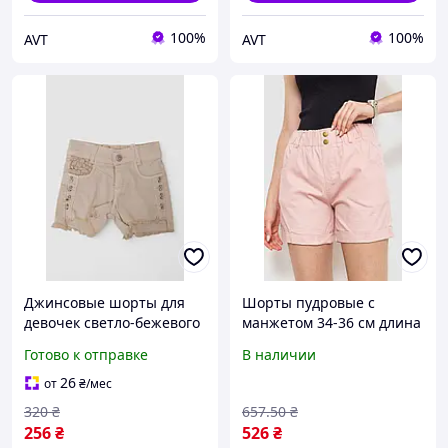
100%
100%
AVT
AVT
Джинсовые шорты для
Шорты пудровые с
девочек светло-бежевого
манжетом 34-36 см длина
цвета модель 247R10036
11-12 см по внутреннему
Готово к отправке
В наличии
для лета из натурального
шву для активного
материала
отдыха 214R638
26
от
₴
/мес
320
₴
657
.50
₴
256
₴
526
₴