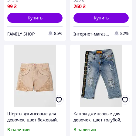
99
₴
260
₴
Купить
Купить
85%
82%
FAMILY SHOP
Інтернет-магазин Already Better
Шорты джинсовые для
Капри джинсовые для
девочек, цвет бежевый,
девочек, цвет голубой,
247R10033
247R2606-1
В наличии
В наличии