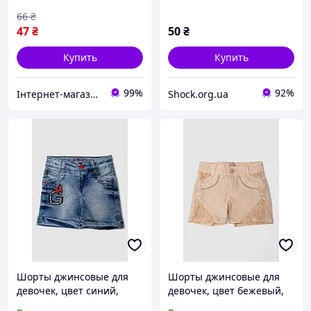
66
₴
47
₴
50
₴
Купить
Купить
99%
92%
Інтернет-магазин "ARIE"
Shock.org.ua
Шорты джинсовые для
Шорты джинсовые для
девочек, цвет синий,
девочек, цвет бежевый,
247R1003 4948746
247R10033 4936310