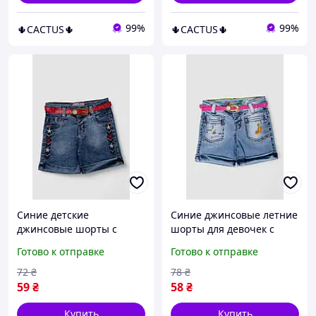
99%
99%
🌵CACTUS🌵
🌵CACTUS🌵
Синие детские
Синие джинсовые летние
джинсовые шорты с
шорты для девочек с
вышивкой звезд и
вышивкой и поясом с
Готово к отправке
Готово к отправке
красным ремнем
отворотами
72
₴
78
₴
59
₴
58
₴
Купить
Купить