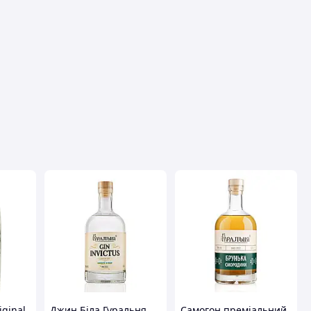
ginal
Джин Біла Гуральня
Самогон преміальний