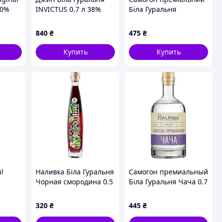
40%
INVICTUS 0.7 л 38%
Біла Гуральня
(4820273780234)
БРУНЬКА
СМОРОДИНИ 0.7 л
840
₴
475
₴
38% (4820273780326)
Купить
Купить
l
Наливка Біла Гуральня
Самогон премиальный
Чорная смородина 0.5
Біла Гуральня Чача 0.7
л 25% (4820273780128)
л 45% (4820273780043)
320
₴
445
₴