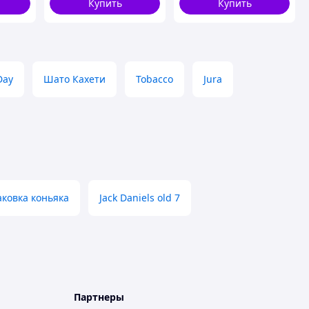
Купить
Купить
Day
Шато Кахети
Tobacco
Jura
аковка коньяка
Jack Daniels old 7
Партнеры