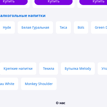
Купить
Купить
Купить
 алкогольные напитки
Hyde
Белая Гуральная
Тиса
Bols
Green 
Крепкие напитки
Текила
Бутылка Melody
Уп
au White
Monkey Shoulder
О нас