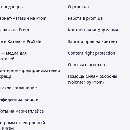
 продавцов
О prom.ua
ернет-магазин
на Prom
Работа в prom.ua
авать на Prom
Контактная информация
 в Каталоге ProSale
Защита прав на контент
 — медиа для
Content right protection
ателей
Отзывы о prom.ua
 интернет-предпринимателей
Кращі
Помощь Силам обороны
(Volonter by Prom)
льское соглашение
онфиденциальности
боты на маркетплейсе
рограмма электронный
с PROM