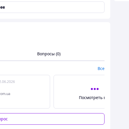
ее
Вопросы (0)
Все
зданный специально для коктейлей.
2.06.2026
еми лучшими вкусовыми качествами солодового
 с другими коктейльными ингредиентами, с другой
rom.ua
Посмотреть все
ски?
азливами из трех разных видов односолодового
прос
ейшем «женят» для достижения высочайшего уровня