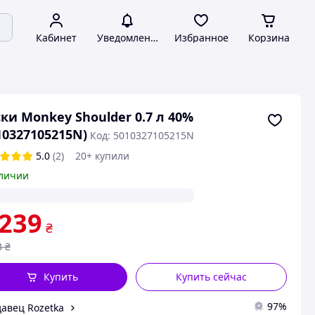
Кабинет
Уведомления
Избранное
Корзина
ки Monkey Shoulder 0.7 л 40%
10327105215N)
Код: 5010327105215N
5.0
(2)
20+ купили
личии
 239
₴
3
₴
Купить
Купить сейчас
97%
авец Rozetka