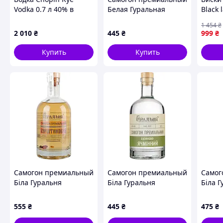
Vodka 0.7 л 40% в
Белая Гуральная
Black 
подарочной упаковке
Кукурузный 0.7 л 45%
выдер
1 454
₴
(5900640051538)
(4820273780241)
(5000
2 010
₴
445
₴
999
₴
Купить
Купить
Самогон премиальный
Самогон премиальный
Самог
Біла Гуральня
Біла Гуральня
Біла 
Янтарный 0.7 л 45%
Бузиново-ячменный
Хрено
(4820273780180)
0.7 л 45%
л 45%
555
₴
445
₴
475
₴
(4820273780029)