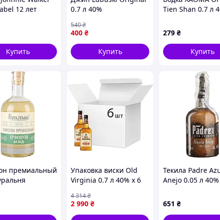
label 12 лет
0.7 л 40%
Tien Shan 0.7 л 
жки 0.5 л 40%
(5901064767500)
(4870244500286)
540
₴
267024400)
400
₴
279
₴
Купить
Купить
Купить
он премиальный
Упаковка виски Old
Текила Padre Azu
Гуральня
Virginia 0.7 л 40% х 6
Anejo 0.05 л 40%
вуха на меде 0.7
шт (13147699105419)
(9120066430878)
4 314
₴
 (4820273780173)
2 990
₴
651
₴