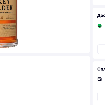
Дос
Опл