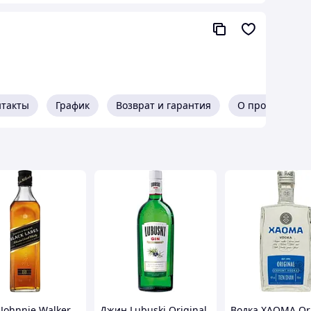
м, что дало виски возможность участвовать в
нтакты
График
Возврат и гарантия
О продавце
Johnnie Walker
Джин Lubuski Original
Водка XAOMA Ori