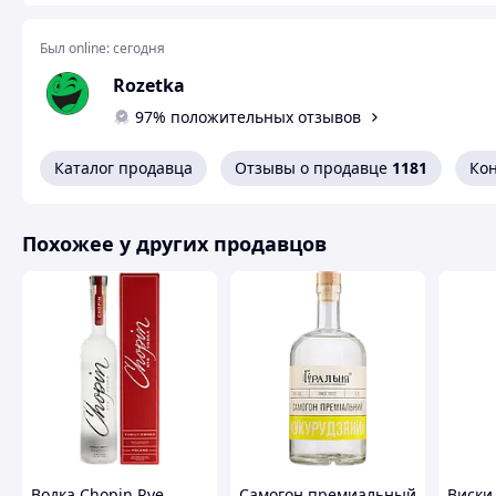
качества.
Был online:
Вкус
Monkey Shoulder
сегодня
был создан настолько универсальны
самых смелых коктейльных экспериментах.
Rozetka
97% положительных отзывов
Каталог продавца
Отзывы о продавце
1181
Ко
Похожее у других продавцов
Водка Chopin Rye
Самогон премиальный
Виски 